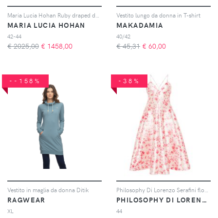
Maria Lucia Hohan Ruby draped dress - Rosa
Vestito lungo da donna in T-shirt
MARIA LUCIA HOHAN
MAKADAMIA
42-44
40/42
€ 2025,00
€
1458,00
€ 45,31
€
60,00
--158%
-38%
Vestito in maglia da donna Ditik
Philosophy Di Lorenzo Serafini floral-print flared midi dress - Giallo
RAGWEAR
PHILOSOPHY DI LORENZO SERAFINI
XL
44