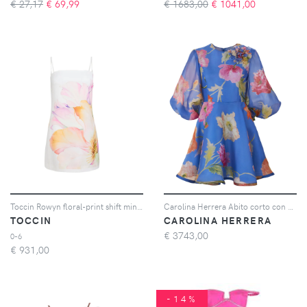
€ 27,17
€
69,99
€ 1683,00
€
1041,00
Toccin Rowyn floral-print shift mini dress - Bianco
Carolina Herrera Abito corto con stampa - Blu
TOCCIN
CAROLINA HERRERA
€
3743,00
0-6
€
931,00
-14%