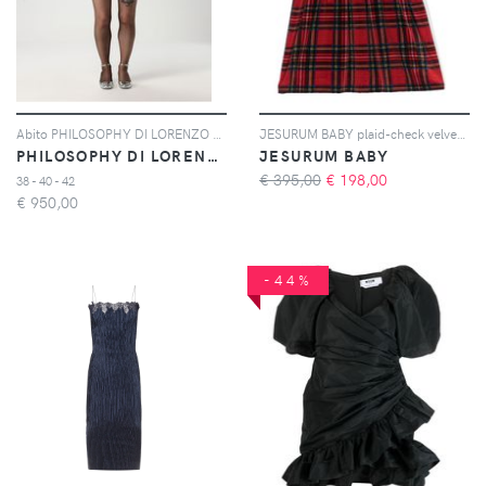
Abito PHILOSOPHY DI LORENZO SERAFINI Donna colore Crema
JESURUM BABY plaid-check velvet flared dress - Rosso
PHILOSOPHY DI LORENZO SERAFINI
JESURUM BABY
€ 395,00
€
198,00
38 - 40 - 42
€
950,00
-44%