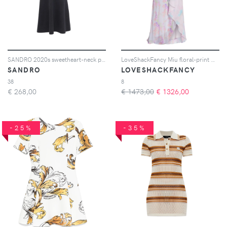
SANDRO 2020s sweetheart-neck puff-sleeve dress - Nero
LoveShackFancy Miu floral-print maxi dress - Rosa
SANDRO
LOVESHACKFANCY
38
8
€
268,00
€ 1473,00
€
1326,00
-25%
-35%