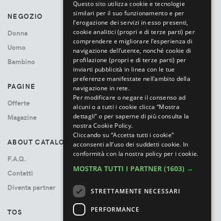
Questo sito utilizza cookie e tecnologie
similari per il suo funzionamento e per
NEGOZIO
l’erogazione dei servizi in esso presenti,
cookie analitici (propri e di terze parti) per
Donna
comprendere e migliorare l’esperienza di
Uomo
navigazione dell’utente, nonché cookie di
profilazione (propri e di terze parti) per
Bambino
inviarti pubblicità in linea con le tue
preferenze manifestate nell’ambito della
PAGINE
navigazione in rete.
Per modificare o negare il consenso ad
Offerte
alcuni o a tutti i cookie clicca “Mostra
dettagli” o per saperne di più consulta la
Magazine
nostra Cookie Policy.
Cliccando su “Accetta tutti i cookie”
ABOUT CATALOVE
acconsenti all’uso dei suddetti cookie.
In
conformità con la nostra policy per i cookie.
F.A.Q.
MOSTRA TUTTI I PARTNER
(1603) →
Contatti
Diventa partner
STRETTAMENTE NECESSARI
PERFORMANCE
TOS