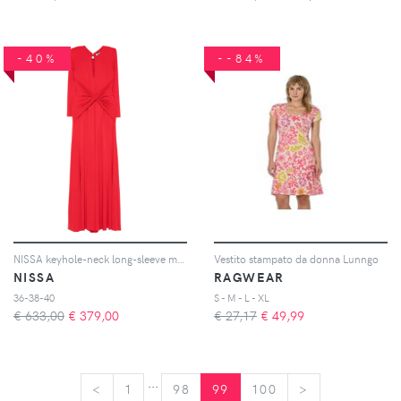
-40%
--84%
NISSA keyhole-neck long-sleeve maxi dress - Rosso
Vestito stampato da donna Lunngo
NISSA
RAGWEAR
36-38-40
S - M - L - XL
€ 633,00
€
379,00
€ 27,17
€
49,99
...
<
<
1
98
99
100
>
>