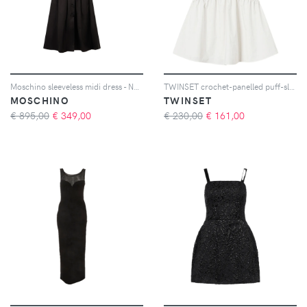
Moschino sleeveless midi dress - Nero
TWINSET crochet-panelled puff-sleeve dress - 00282 WHITE SNOW
MOSCHINO
TWINSET
€ 895,00
€
349,00
€ 230,00
€
161,00