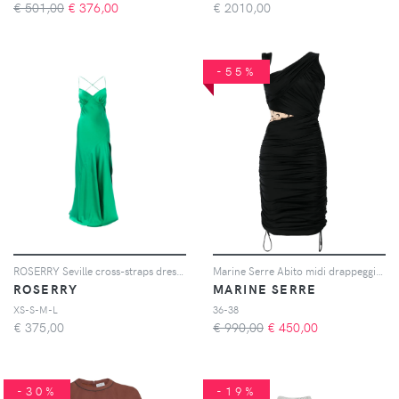
€ 501,00
€
376,00
€
2010,00
-55%
ROSERRY Seville cross-straps dress - Verde
Marine Serre Abito midi drappeggiato - Nero
ROSERRY
MARINE SERRE
XS-S-M-L
36-38
€
375,00
€ 990,00
€
450,00
-30%
-19%