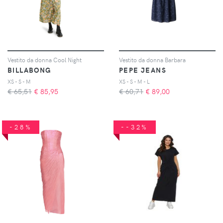
Vestito da donna Cool Night
Vestito da donna Barbara
BILLABONG
PEPE JEANS
XS - S - M
XS - S - M - L
€ 65,51
€
85,95
€ 60,71
€
89,00
-28%
--32%