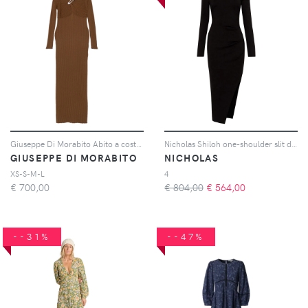
Giuseppe Di Morabito Abito a coste - Marrone
Nicholas Shiloh one-shoulder slit dress - Nero
GIUSEPPE DI MORABITO
NICHOLAS
XS-S-M-L
4
€
700,00
€ 804,00
€
564,00
--31%
--47%