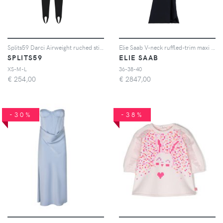
Splits59 Darci Airweight ruched stirrup jumpsuit - Nero
Elie Saab V-neck ruffled-trim maxi dress - Nero
SPLITS59
ELIE SAAB
XS-M-L
36-38-40
€
254,00
€
2847,00
-30%
-38%