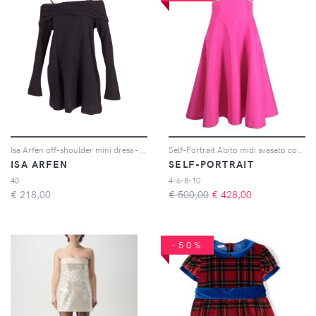
Isa Arfen off-shoulder mini dress - Nero
Self-Portrait Abito midi svasato con spalle scoperte - Rosa
ISA ARFEN
SELF-PORTRAIT
40
4-6-8-10
€
218,00
€ 500,00
€
428,00
-50%