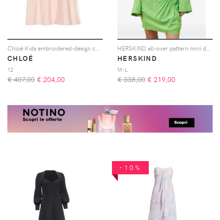
Chloé Kids embroidered-design cotton dress - Rosa
HERSKIND all-over pattern mini dress - Verde
CHLOÉ
HERSKIND
12
M-L
€ 407,00
€
204,00
€ 338,00
€
219,00
-10%