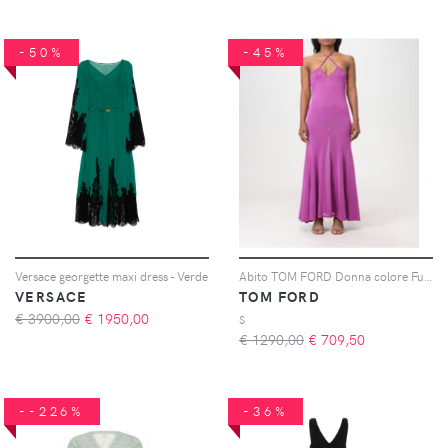
-50%
-45%
Versace georgette maxi dress - Verde
Abito TOM FORD Donna colore Fuxia
VERSACE
TOM FORD
€ 3900,00
€
1950,00
S
€ 1290,00
€
709,50
--226%
-36%