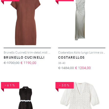
Brunello Cucinelli trim-detail midi dress - Arancione
Costarellos Abito lungo Lorinne con cristalli - Verde
BRUNELLO CUCINELLI
COSTARELLOS
€ 1700,00
€
1190,00
38-40
€ 1484,00
€
1204,00
-61%
-30%