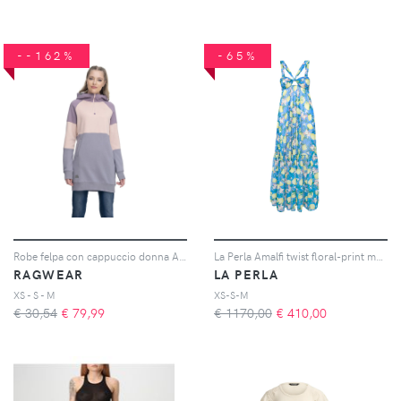
--162%
-65%
Robe felpa con cappuccio donna Ardeny
La Perla Amalfi twist floral-print maxi dress - Blu
RAGWEAR
LA PERLA
XS - S - M
XS-S-M
€ 30,54
€
79,99
€ 1170,00
€
410,00