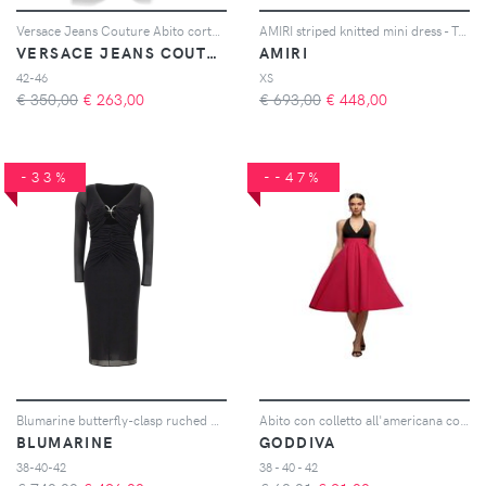
Versace Jeans Couture Abito corto con stampa Barocco - Bianco
AMIRI striped knitted mini dress - Toni neutri
VERSACE JEANS COUTURE
AMIRI
42-46
XS
€ 350,00
€
263,00
€ 693,00
€
448,00
-33%
--47%
Blumarine butterfly-clasp ruched midi dress - Nero
Abito con colletto all'americana contrastato donna
BLUMARINE
GODDIVA
38-40-42
38 - 40 - 42