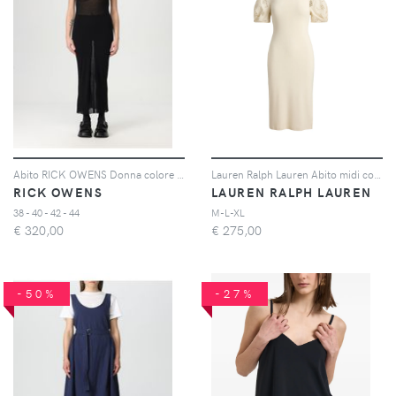
Abito RICK OWENS Donna colore Nero
Lauren Ralph Lauren Abito midi con ricamo - Toni neutri
RICK OWENS
LAUREN RALPH LAUREN
38 - 40 - 42 - 44
M-L-XL
€
320,00
€
275,00
-50%
-27%