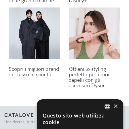
delle grandi marche
Disney+!
Scopri i migliori brand
Ottieni lo styling
del lusso in sconto
perfetto per i tuoi
capelli con gli
accessori Dyson
×
CATALOVE
Questo sito web utilizza
ENGLISH
cookie
Una ricerca, tutta la moda.
ITALIAN