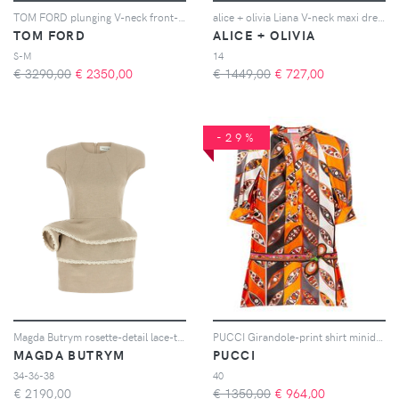
TOM FORD plunging V-neck front-slit dress - Blu
alice + olivia Liana V-neck maxi dress - Rosso
TOM FORD
ALICE + OLIVIA
S-M
14
€ 3290,00
€
2350,00
€ 1449,00
€
727,00
-29%
Magda Butrym rosette-detail lace-trimmed mini dress - Toni neutri
PUCCI Girandole-print shirt minidress - Arancione
MAGDA BUTRYM
PUCCI
34-36-38
40
€
2190,00
€ 1350,00
€
964,00