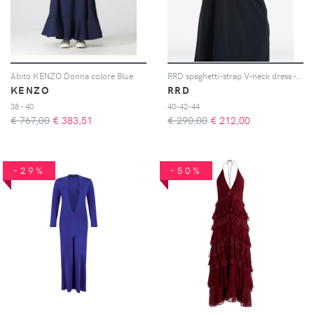
Abito KENZO Donna colore Blue
RRD spaghetti-strap V-neck dress - Nero
KENZO
RRD
38 - 40
40-42-44
€ 767,00
€
383,51
€ 290,00
€
212,00
-29%
-50%