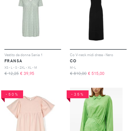
Vestito da donna Sania 1
Co V-neck midi dress - Nero
FRANSA
CO
XS - L - S - 2XL - XL - M
M-L
€ 12,25
€
39,95
€ 810,00
€
515,00
-50%
-35%