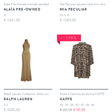
Alaïa Pre-Owned crochet-paneled sleeveless midi dress - Nero
Mia Peculiar square-neck mini dress - Nero
ALAÏA PRE-OWNED
MIA PECULIAR
M
XS-S-M
€
1241,00
€
1283,00
--170%
Ralph Lauren Collection Abito lungo Kelsie - Giallo
Abito a Camicia da donna KAFFE Hildur
RALPH LAUREN
KAFFE
0-2
34 - 36 - 38 - 40 - 42 - 44 - 46
€
3300,00
€ 22,18
€
59,95