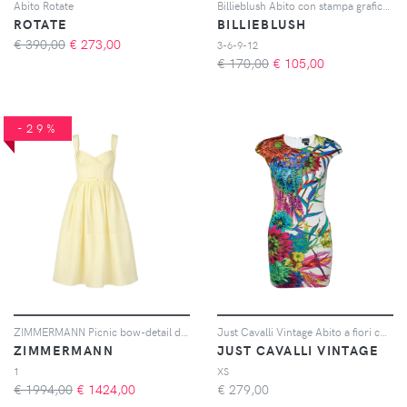
Abito Rotate
Billieblush Abito con stampa grafica - Rosa
ROTATE
BILLIEBLUSH
€ 390,00
€
273,00
3-6-9-12
€ 170,00
€
105,00
-29%
ZIMMERMANN Picnic bow-detail dress - Giallo
Just Cavalli Vintage Abito a fiori con maniche ad aletta - Bianco
ZIMMERMANN
JUST CAVALLI VINTAGE
1
XS
€ 1994,00
€
1424,00
€
279,00