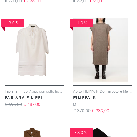
€ 740,00
€
496,00
€ 62,01
€
91,00
-30%
-10%
Fabiana Filippi Abito con collo lavallière - Bianco
Abito FILIPPA K Donna colore Marrone
FABIANA FILIPPI
FILIPPA-K
€ 695,00
€
487,00
M
€ 370,00
€
333,00
-30%