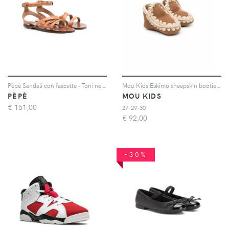
Pèpè Sandali con fascette - Toni neutri
Mou Kids Eskimo sheepskin booties - Marrone
PÈPÈ
MOU KIDS
€
151,00
27-29-30
€
92,00
-30%