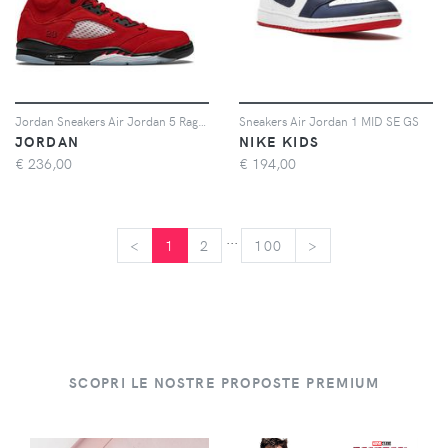
Jordan Sneakers Air Jordan 5 Raging Bull 2021 - Rosso
Sneakers Air Jordan 1 MID SE GS
JORDAN
NIKE KIDS
€
236,00
€
194,00
...
<
<
1
2
100
>
>
SCOPRI LE NOSTRE PROPOSTE PREMIUM