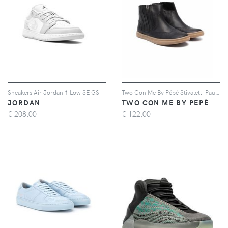
Sneakers Air Jordan 1 Low SE GS
Two Con Me By Pépé Stivaletti Paul - Nero
JORDAN
TWO CON ME BY PEPÈ
€
208,00
€
122,00