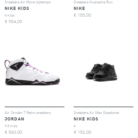
Sneakers Air More Uptempo
Sneakers Huarache Run
NIKE KIDS
NIKE
€
155,00
4 Kids
€
954,00
Air Jordan 7 Retro sneakers
Sneakers Air Max Goadome
JORDAN
NIKE KIDS
9.5 Kids
4
€
560,00
€
152,00