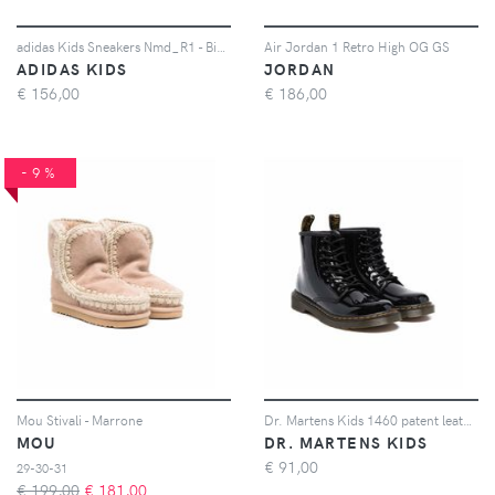
adidas Kids Sneakers Nmd_R1 - Bianco
Air Jordan 1 Retro High OG GS
ADIDAS KIDS
JORDAN
€
156,00
€
186,00
-9%
Mou Stivali - Marrone
Dr. Martens Kids 1460 patent leather boots - Nero
MOU
DR. MARTENS KIDS
€
91,00
29-30-31
€ 199,00
€
181,00