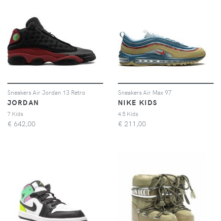
Sneakers Air Jordan 13 Retro
Sneakers Air Max 97
JORDAN
NIKE KIDS
7 Kids
4.5 Kids
€
642,00
€
211,00