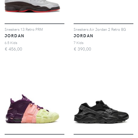
Sneakers 13 Retro PRM
Sneakers Air Jordan 2 Retro BG
JORDAN
JORDAN
6.5 Kids
7 Kids
€
456,00
€
390,00