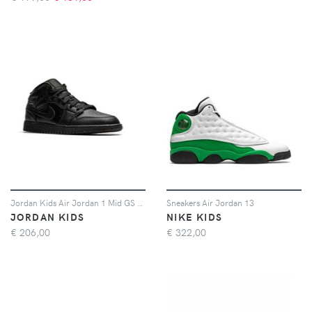
Jordan Kids Air Jordan 1 Mid GS sneakers - Nero
Sneakers Air Jordan 13
JORDAN KIDS
NIKE KIDS
€
206,00
€
322,00