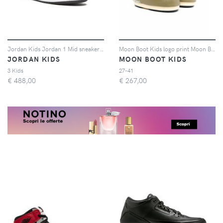
Jordan Kids Jordan 1 Mid sneakers - Bianco
Moon Boot Kids logo print Moon Boots - Verde
JORDAN KIDS
MOON BOOT KIDS
3 Kids
27-41
€
488,00
€
267,00