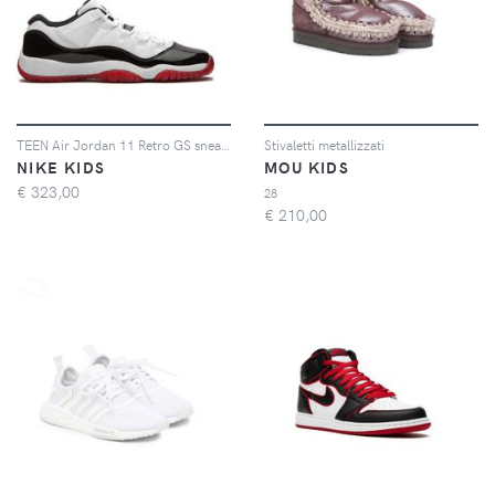
TEEN Air Jordan 11 Retro GS sneakers
Stivaletti metallizzati
NIKE KIDS
MOU KIDS
€
323,00
28
€
210,00