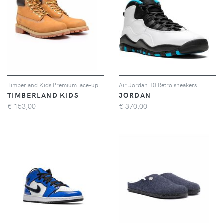
Timberland Kids Premium lace-up ankle boots - Marrone
Air Jordan 10 Retro sneakers
TIMBERLAND KIDS
JORDAN
€
153,00
€
370,00