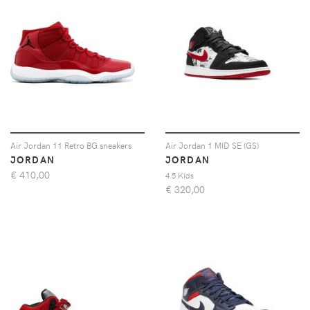
Air Jordan 11 Retro BG sneakers
Air Jordan 1 MID SE (GS)
JORDAN
JORDAN
€
410,00
4.5 Kids
€
320,00