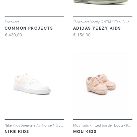
Sneakers
”Sneakers Yeezy QNTM ””Teal Blue”” ”
COMMON PROJECTS
ADIDAS YEEZY KIDS
€
430,00
€
156,00
Nike Kids Sneakers Air Force 1 GS - Bianco
Mou Kids knitted border boots - Rosa
NIKE KIDS
MOU KIDS