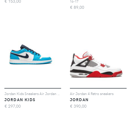
€
153,00
16-17
€
89,00
Jordan Kids Sneakers Air Jordan 1 - Blu
Air Jordan 4 Retro sneakers
JORDAN KIDS
JORDAN
€
297,00
€
390,00