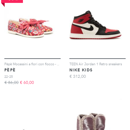
Pèpè Mocassini a fiori con fiocco - Rosso
TEEN Air Jordan 1 Retro sneakers
PÈPÈ
NIKE KIDS
€
312,00
22-25
€ 86,00
€
60,00