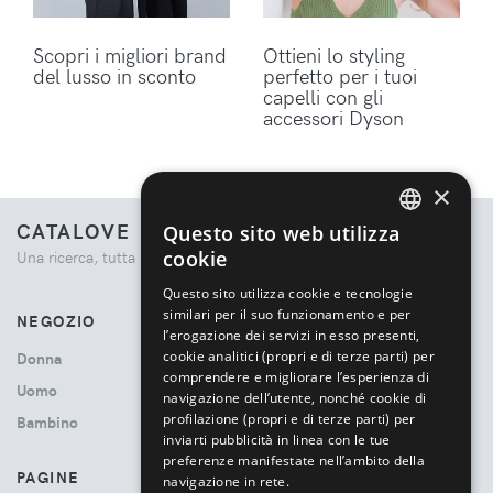
Scopri i migliori brand
Ottieni lo styling
del lusso in sconto
perfetto per i tuoi
capelli con gli
accessori Dyson
×
CATALOVE
Questo sito web utilizza
ENGLISH
cookie
Una ricerca, tutta la moda.
ITALIAN
Questo sito utilizza cookie e tecnologie
similari per il suo funzionamento e per
NEGOZIO
l’erogazione dei servizi in esso presenti,
cookie analitici (propri e di terze parti) per
Donna
comprendere e migliorare l’esperienza di
Uomo
navigazione dell’utente, nonché cookie di
profilazione (propri e di terze parti) per
Bambino
inviarti pubblicità in linea con le tue
preferenze manifestate nell’ambito della
PAGINE
navigazione in rete.