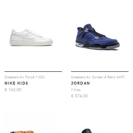
Sneakers Air Force 1 (GS)
Sneakers Air Jordan 4 Retro WNTR BG
NIKE KIDS
JORDAN
€
163,00
7 Kids
€
574,00