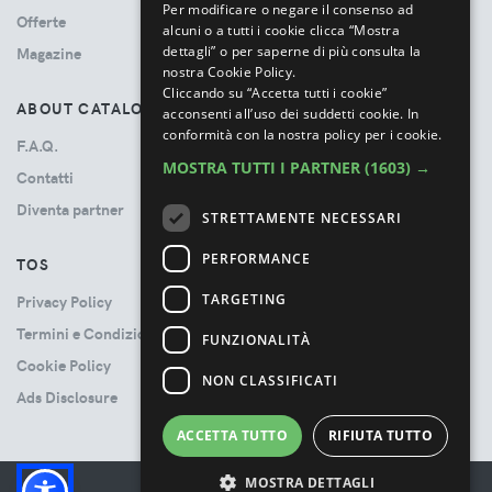
Per modificare o negare il consenso ad
Offerte
alcuni o a tutti i cookie clicca “Mostra
dettagli” o per saperne di più consulta la
Magazine
nostra Cookie Policy.
Cliccando su “Accetta tutti i cookie”
ABOUT CATALOVE
acconsenti all’uso dei suddetti cookie.
In
conformità con la nostra policy per i cookie.
F.A.Q.
MOSTRA TUTTI I PARTNER
(1603) →
Contatti
Diventa partner
STRETTAMENTE NECESSARI
PERFORMANCE
TOS
TARGETING
Privacy Policy
Termini e Condizioni
FUNZIONALITÀ
Cookie Policy
NON CLASSIFICATI
Ads Disclosure
ACCETTA TUTTO
RIFIUTA TUTTO
MOSTRA DETTAGLI