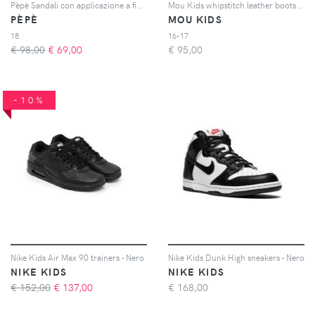
Pèpè Sandali con applicazione a fiori - Toni neutri
Mou Kids whipstitch leather boots - Toni neutri
PÈPÈ
MOU KIDS
18
16-17
€ 98,00
€
69,00
€
95,00
-10%
Nike Kids Air Max 90 trainers - Nero
Nike Kids Dunk High sneakers - Nero
NIKE KIDS
NIKE KIDS
€ 152,00
€
137,00
€
168,00