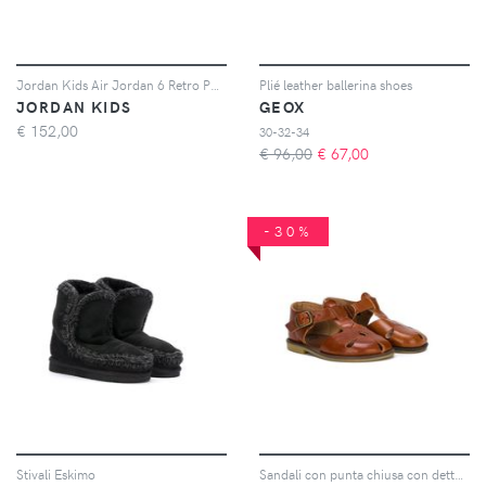
Jordan Kids Air Jordan 6 Retro PS sneakers - Bianco
Plié leather ballerina shoes
JORDAN KIDS
GEOX
€
152,00
30-32-34
€ 96,00
€
67,00
-30%
Stivali Eskimo
Sandali con punta chiusa con dettaglio cut-out