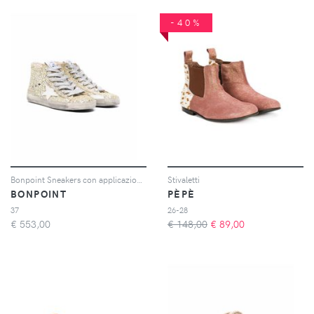
-40%
Bonpoint Sneakers con applicazione - Oro
Stivaletti
BONPOINT
PÈPÈ
37
26-28
€
553,00
€ 148,00
€
89,00