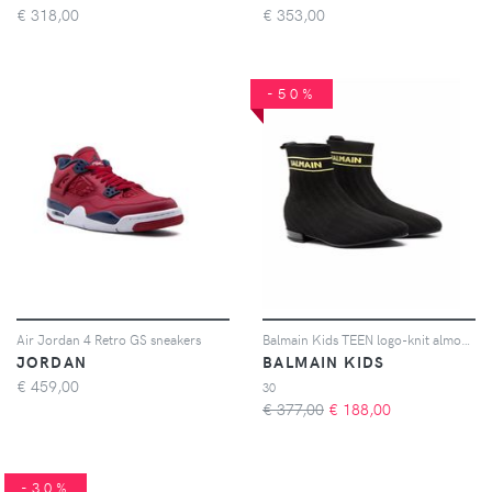
€
318,00
€
353,00
-50%
Air Jordan 4 Retro GS sneakers
Balmain Kids TEEN logo-knit almond-toe ankle boots - Nero
JORDAN
BALMAIN KIDS
€
459,00
30
€ 377,00
€
188,00
-30%