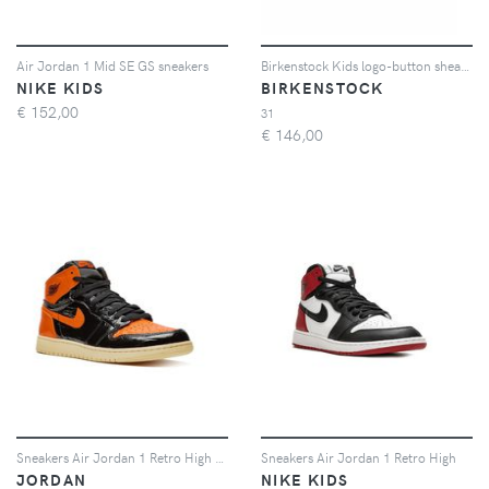
Air Jordan 1 Mid SE GS sneakers
Birkenstock Kids logo-button shearling slippers - Blu
NIKE KIDS
BIRKENSTOCK
€
152,00
31
€
146,00
Sneakers Air Jordan 1 Retro High OG GS
Sneakers Air Jordan 1 Retro High
JORDAN
NIKE KIDS