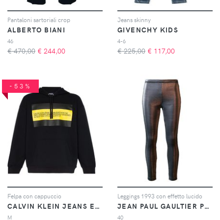
Pantaloni sartoriali crop
Jeans skinny
ALBERTO BIANI
GIVENCHY KIDS
46
4-6
€ 470,00
€
244,00
€ 225,00
€
117,00
-53%
Felpa con cappuccio
Leggings 1993 con effetto lucido
CALVIN KLEIN JEANS EST. 1978
JEAN PAUL GAULTIER PRE-OWNED
M
40