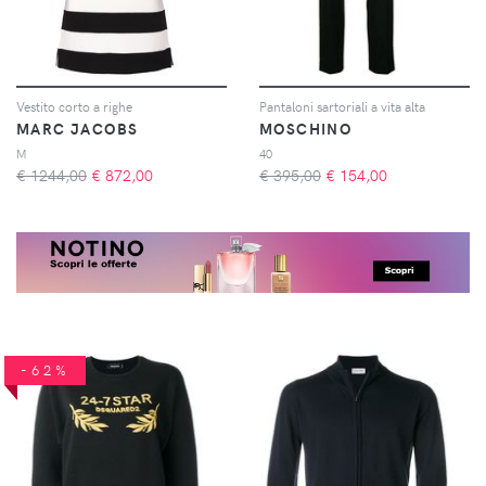
Vestito corto a righe
Pantaloni sartoriali a vita alta
MARC JACOBS
MOSCHINO
M
40
€ 1244,00
€
872,00
€ 395,00
€
154,00
-62%