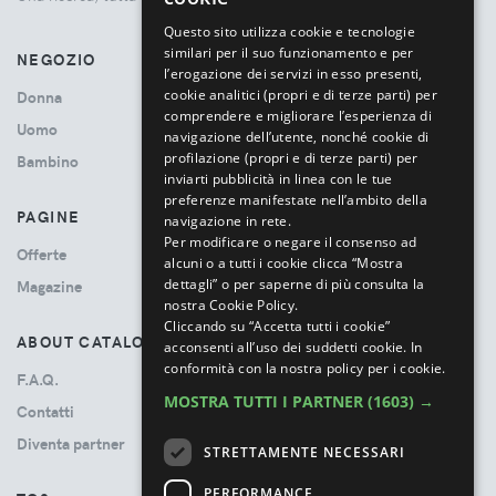
ITALIAN
Questo sito utilizza cookie e tecnologie
similari per il suo funzionamento e per
NEGOZIO
l’erogazione dei servizi in esso presenti,
cookie analitici (propri e di terze parti) per
Donna
comprendere e migliorare l’esperienza di
Uomo
navigazione dell’utente, nonché cookie di
profilazione (propri e di terze parti) per
Bambino
inviarti pubblicità in linea con le tue
preferenze manifestate nell’ambito della
PAGINE
navigazione in rete.
Per modificare o negare il consenso ad
Offerte
alcuni o a tutti i cookie clicca “Mostra
dettagli” o per saperne di più consulta la
Magazine
nostra Cookie Policy.
Cliccando su “Accetta tutti i cookie”
ABOUT CATALOVE
acconsenti all’uso dei suddetti cookie.
In
conformità con la nostra policy per i cookie.
F.A.Q.
MOSTRA TUTTI I PARTNER
(1603) →
Contatti
Diventa partner
STRETTAMENTE NECESSARI
PERFORMANCE