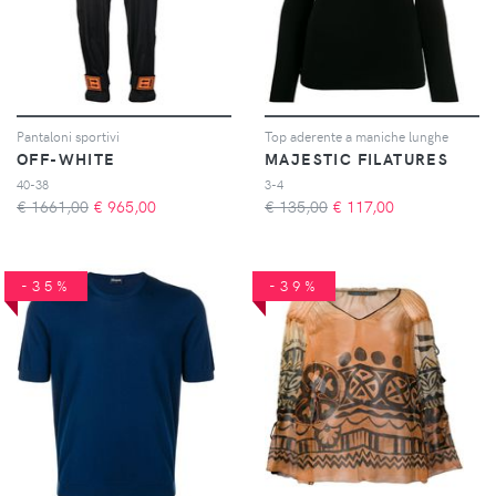
Pantaloni sportivi
Top aderente a maniche lunghe
OFF-WHITE
MAJESTIC FILATURES
40-38
3-4
€ 1661,00
€
965,00
€ 135,00
€
117,00
-35%
-39%