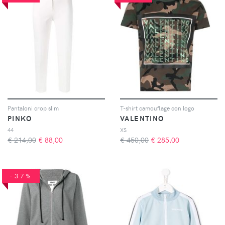
Pantaloni crop slim
T-shirt camouflage con logo
PINKO
VALENTINO
44
XS
€ 214,00
€
88,00
€ 450,00
€
285,00
-37%