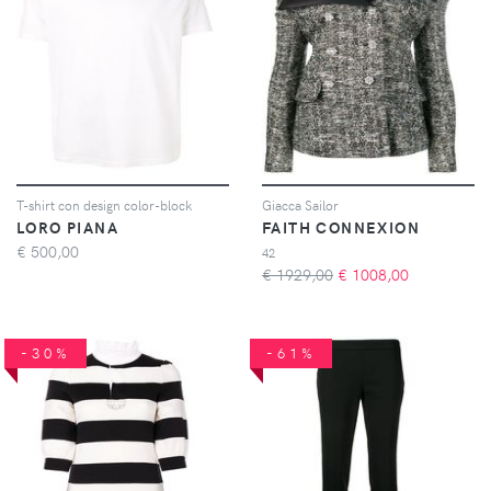
T-shirt con design color-block
Giacca Sailor
LORO PIANA
FAITH CONNEXION
€
500,00
42
€ 1929,00
€
1008,00
-30%
-61%