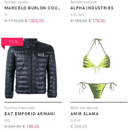
Bomber varsity
Bomber oversize
MARCELO BURLON COUNTY OF MILAN
ALPHA INDUSTRIES
M
S-XL-M-L
€ 1716,00
€
1202,00
€ 188,00
€
178,00
-10%
Piumino trapuntato
Bikini con stampa
EA7 EMPORIO ARMANI
AMIR SLAMA
XXL
G-P-M
€ 209,00
€
188,00
€
268,00