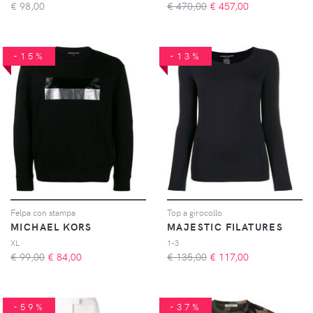
€
98,00
€ 470,00
€
457,00
-15%
-13%
Felpa con stampa
Top a girocollo
MICHAEL KORS
MAJESTIC FILATURES
XL
1-3
€ 99,00
€
84,00
€ 135,00
€
117,00
-59%
-37%