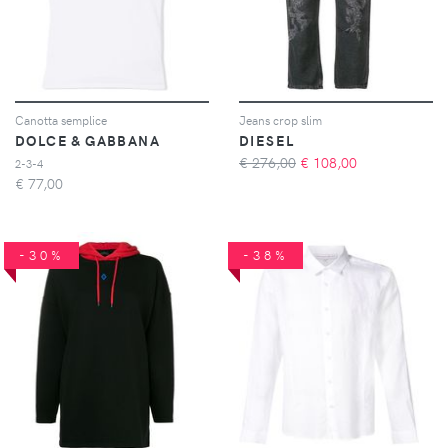
Canotta semplice
Jeans crop slim
DOLCE & GABBANA
DIESEL
€ 276,00
€
108,00
2-3-4
€
77,00
-30%
-38%