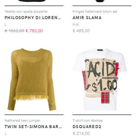
Vestito con spalle scoperte
fringed halterneck bikini set
PHILOSOPHY DI LORENZO SERAFINI
AMIR SLAMA
L
P-M
€ 1562,00
€
783,00
€
485,00
feathered hem jumper
T-shirt con stampa
TWIN SET-SIMONA BARBIERI
DSQUARED2
€
214,00
L