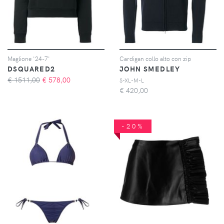
Maglione '24-7'
Cardigan collo alto con zip
DSQUARED2
JOHN SMEDLEY
€ 1511,00
€
578,00
S-XL-M-L
€
420,00
-20%