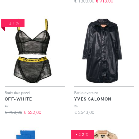
€ 1303,00
€
913,00
-31%
Body due pezzi
Parka oversize
OFF-WHITE
YVES SALOMON
42
36
€ 900,00
€
622,00
€
2643,00
-22%