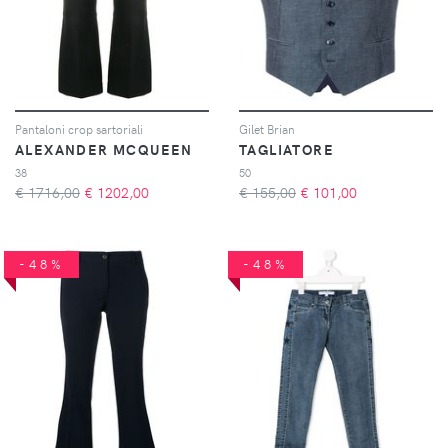
Pantaloni crop sartoriali
Gilet Brian
ALEXANDER MCQUEEN
TAGLIATORE
38
50
€ 1716,00
€
1202,00
€ 155,00
€
101,00
-48%
-48%