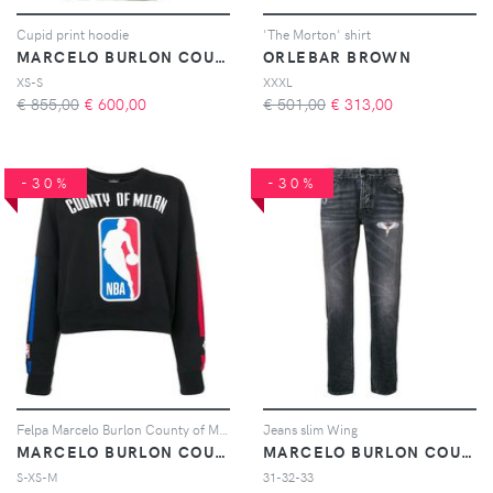
Cupid print hoodie
'The Morton' shirt
MARCELO BURLON COUNTY OF MILAN
ORLEBAR BROWN
XS-S
XXXL
€ 855,00
€
600,00
€ 501,00
€
313,00
-30%
-30%
Felpa Marcelo Burlon County of Milan X NBA
Jeans slim Wing
MARCELO BURLON COUNTY OF MILAN
MARCELO BURLON COUNTY OF MILAN
S-XS-M
31-32-33