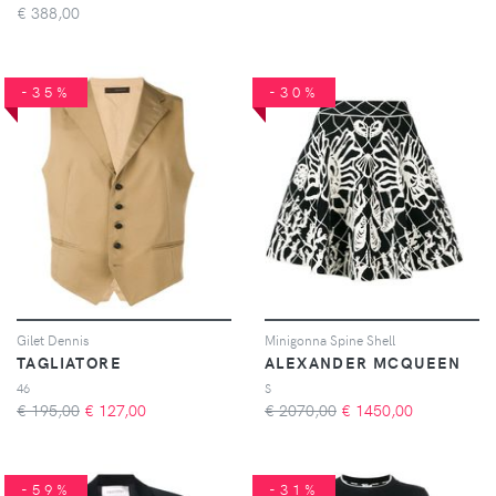
€
388,00
-35%
-30%
Gilet Dennis
Minigonna Spine Shell
TAGLIATORE
ALEXANDER MCQUEEN
46
S
€ 195,00
€
127,00
€ 2070,00
€
1450,00
-59%
-31%