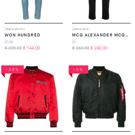
Jeans skinny
Jeans slim
WON HUNDRED
MCQ ALEXANDER MCQUEEN
27/30
29
€ 205,00
€
144,00
€ 360,00
€
240,00
-30%
-5%