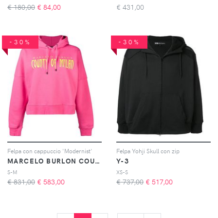
€ 180,00
€
84,00
€
431,00
-30%
-30%
Felpa con cappuccio 'Modernist'
Felpa Yohji Skull con zip
MARCELO BURLON COUNTY OF MILAN
Y-3
S-M
XS-S
€ 831,00
€
583,00
€ 737,00
€
517,00