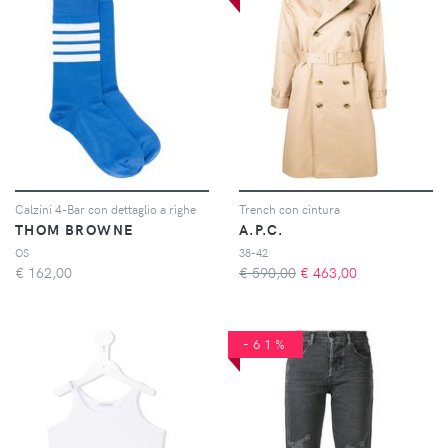
Calzini 4-Bar con dettaglio a righe
Trench con cintura
THOM BROWNE
A.P.C.
OS
38-42
€
162,00
€ 590,00
€
463,00
-61%