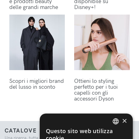
e prodotti beauty
disponibile su
delle grandi marche
Disney+!
Scopri i migliori brand
Ottieni lo styling
del lusso in sconto
perfetto per i tuoi
capelli con gli
accessori Dyson
×
CATALOVE
Questo sito web utilizza
ENGLISH
cookie
Una ricerca, tutta la moda.