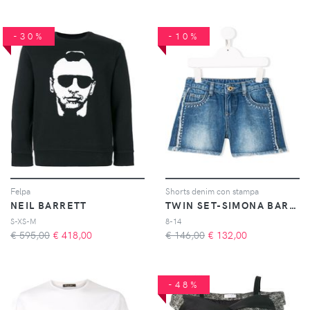
-30%
-10%
Felpa
Shorts denim con stampa
NEIL BARRETT
TWIN SET-SIMONA BARBIERI
S-XS-M
8-14
€ 595,00
€
418,00
€ 146,00
€
132,00
-48%