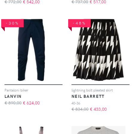
€ 772,00
€
542,00
€ 737,00
€
517,00
-30%
-48%
Pantaloni biker
lightning bolt pleated skirt
LANVIN
NEIL BARRETT
€ 890,00
€
624,00
40-36
€ 834,00
€
433,00