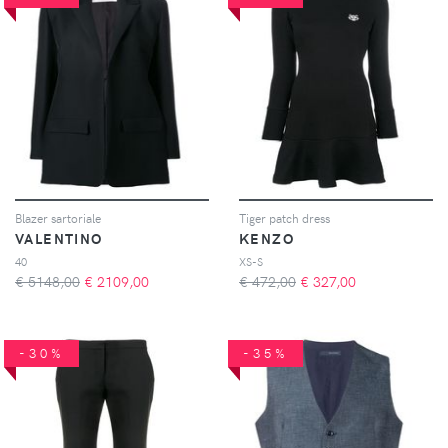
Blazer sartoriale
Tiger patch dress
VALENTINO
KENZO
40
XS-S
€ 5148,00
€
2109,00
€ 472,00
€
327,00
-30%
-35%