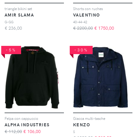
triangle bikini set
Shorts con ruches
AMIR SLAMA
VALENTINO
G-GG
40-44-42
€
236,00
€ 2200,00
€
1750,00
-5%
-30%
Felpa con cappuccio
Giacca multi-tasche
ALPHA INDUSTRIES
KENZO
€ 112,00
€
106,00
S