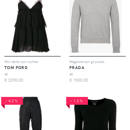
Mini abito con ruches
Maglione con girocollo
TOM FORD
PRADA
40
48
€
3290,00
€
1500,00
-42%
-13%