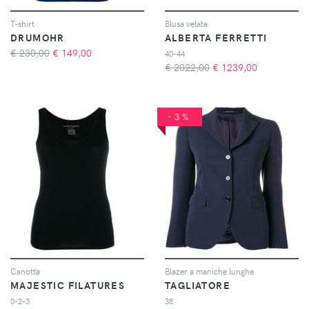
T-shirt
Blusa velata
DRUMOHR
ALBERTA FERRETTI
€ 230,00
€
149,00
40-44
€ 2022,00
€
1239,00
-3%
Canotta
Blazer a maniche lunghe
MAJESTIC FILATURES
TAGLIATORE
0-2-3
38