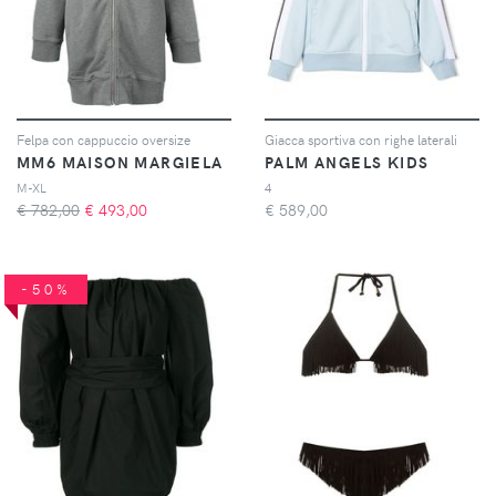
Felpa con cappuccio oversize
Giacca sportiva con righe laterali
MM6 MAISON MARGIELA
PALM ANGELS KIDS
M-XL
4
€ 782,00
€
493,00
€
589,00
-50%