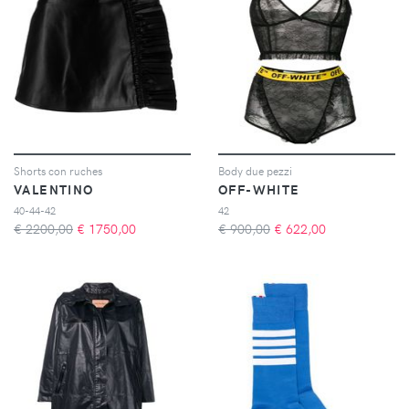
Shorts con ruches
Body due pezzi
VALENTINO
OFF-WHITE
40-44-42
42
€ 2200,00
€
1750,00
€ 900,00
€
622,00