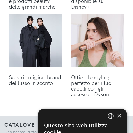
e prodotti beauty
disponibile su
delle grandi marche
Disney+!
Scopri i migliori brand
Ottieni lo styling
del lusso in sconto
perfetto per i tuoi
capelli con gli
accessori Dyson
×
CATALOVE
Questo sito web utilizza
ENGLISH
cookie
Una ricerca, tutta la moda.