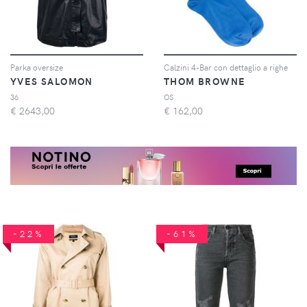
Parka oversize
Calzini 4-Bar con dettaglio a righe
YVES SALOMON
THOM BROWNE
36
OS
€
2643,00
€
162,00
-22%
-61%