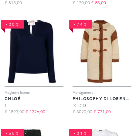
€
815,00
€ 120,00
€
83,00
-30%
-74%
Maglione Iconic
Montgomery
CHLOÉ
PHILOSOPHY DI LORENZO SERAFINI
S
40-42-38
€ 1893,00
€
1326,00
€ 3020,00
€
771,00
-65%
-31%