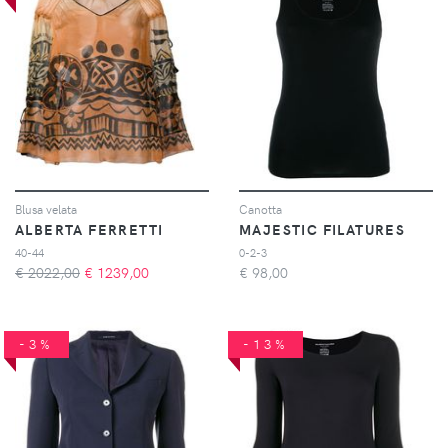
Blusa velata
Canotta
ALBERTA FERRETTI
MAJESTIC FILATURES
40-44
0-2-3
€ 2022,00
€
1239,00
€
98,00
-3%
-13%