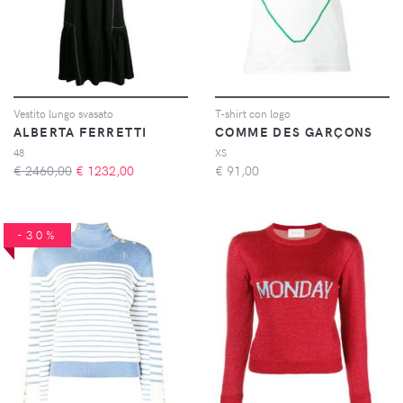
Vestito lungo svasato
T-shirt con logo
ALBERTA FERRETTI
COMME DES GARÇONS
48
XS
€ 2460,00
€
1232,00
€
91,00
-30%