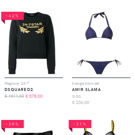
-62%
Maglione '24-7'
triangle bikini set
DSQUARED2
AMIR SLAMA
€ 1511,00
€
578,00
G-GG
€
236,00
-20%
-31%