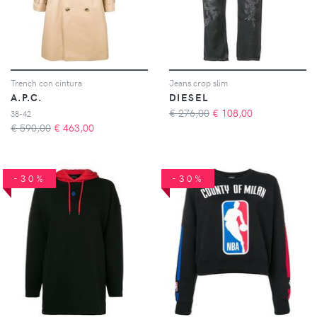
Trench con cintura
Jeans crop slim
A.P.C.
DIESEL
€ 276,00
€
108,00
38-42
€ 590,00
€
463,00
-30%
-30%