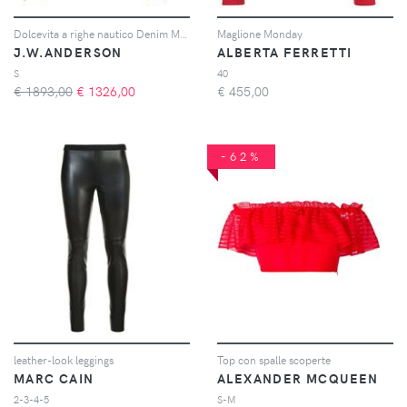
Dolcevita a righe nautico Denim Melange
Maglione Monday
J.W.ANDERSON
ALBERTA FERRETTI
S
40
€ 1893,00
€
1326,00
€
455,00
-62%
leather-look leggings
Top con spalle scoperte
MARC CAIN
ALEXANDER MCQUEEN
2-3-4-5
S-M