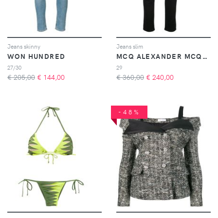
Jeans skinny
Jeans slim
WON HUNDRED
MCQ ALEXANDER MCQUEEN
27/30
29
€ 205,00
€
144,00
€ 360,00
€
240,00
-48%