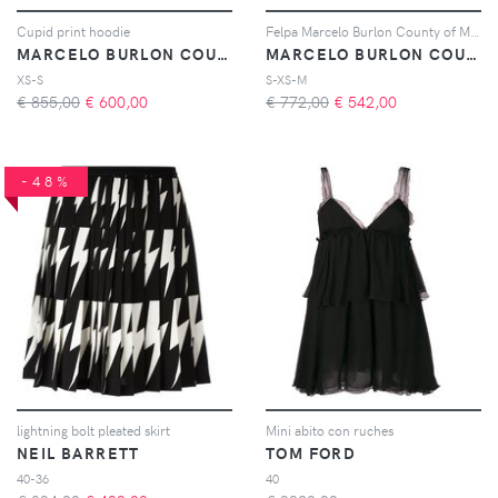
Cupid print hoodie
Felpa Marcelo Burlon County of Milan X NBA
MARCELO BURLON COUNTY OF MILAN
MARCELO BURLON COUNTY OF MILAN
XS-S
S-XS-M
€ 855,00
€
600,00
€ 772,00
€
542,00
-48%
lightning bolt pleated skirt
Mini abito con ruches
NEIL BARRETT
TOM FORD
40-36
40