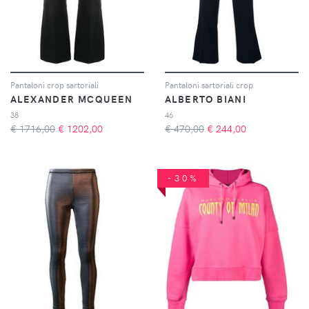
Pantaloni crop sartoriali
Pantaloni sartoriali crop
ALEXANDER MCQUEEN
ALBERTO BIANI
38
46
€ 1716,00
€
1202,00
€ 470,00
€
244,00
-30%