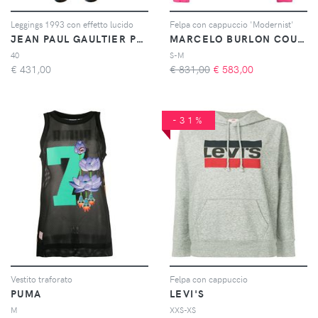
Leggings 1993 con effetto lucido
Felpa con cappuccio 'Modernist'
JEAN PAUL GAULTIER PRE-OWNED
MARCELO BURLON COUNTY OF MILAN
40
S-M
€
431,00
€ 831,00
€
583,00
-31%
Vestito traforato
Felpa con cappuccio
PUMA
LEVI'S
M
XXS-XS