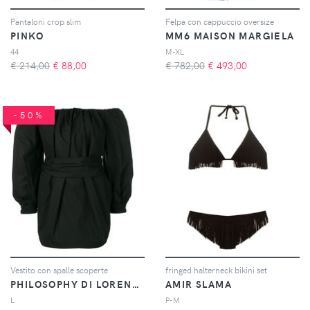
Pantaloni crop slim
Felpa con cappuccio oversize
PINKO
MM6 MAISON MARGIELA
44
M-XL
€ 214,00
€
88,00
€ 782,00
€
493,00
-50%
Vestito con spalle scoperte
fringed halterneck bikini set
PHILOSOPHY DI LORENZO SERAFINI
AMIR SLAMA
L
P-M