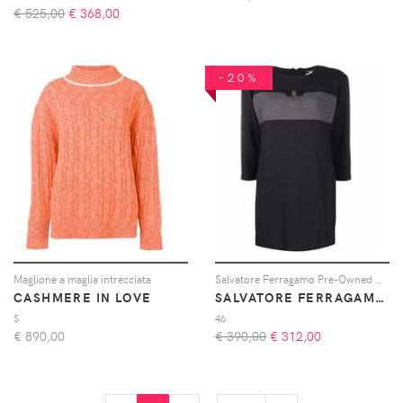
€ 525,00
€
368,00
-20%
Maglione a maglia intrecciata
Salvatore Ferragamo Pre-Owned Abito a maniche lunghe anni '80 - Grigio
CASHMERE IN LOVE
SALVATORE FERRAGAMO PRE-OWNED
S
46
€
890,00
€ 390,00
€
312,00