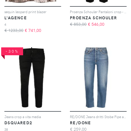
sequin leopard print blazer
Proenza Schouler Pantaloni crop - Nero
L'AGENCE
PROENZA SCHOULER
€ 853,00
€
546,00
4
€ 1233,00
€
741,00
-30%
Jeans crop a vita media
RE/DONE Jeans dritti Stobe Pipe a vita alta - Blu
DSQUARED2
RE/DONE
€
259,00
38