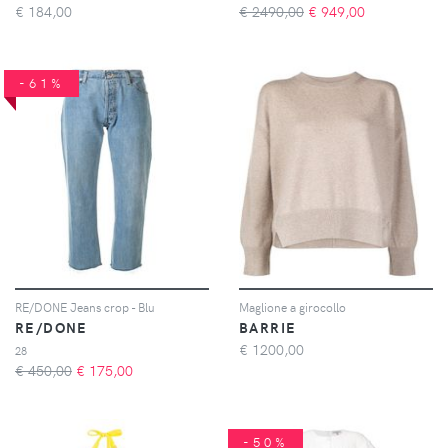
€
184,00
€ 2490,00
€
949,00
-61%
RE/DONE Jeans crop - Blu
Maglione a girocollo
RE/DONE
BARRIE
€
1200,00
28
€ 450,00
€
175,00
-50%