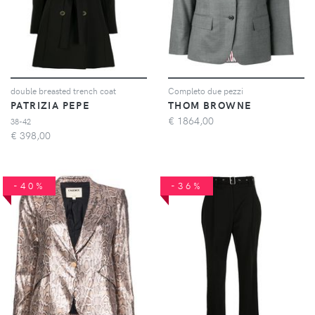
double breasted trench coat
Completo due pezzi
PATRIZIA PEPE
THOM BROWNE
€
1864,00
38-42
€
398,00
-40%
-36%