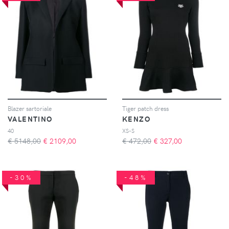
Blazer sartoriale
Tiger patch dress
VALENTINO
KENZO
40
XS-S
€ 5148,00
€
2109,00
€ 472,00
€
327,00
-30%
-48%