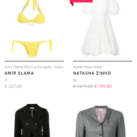
Amir Slama Bikini a traingolo - Giallo
eyelet detail dress
AMIR SLAMA
NATASHA ZINKO
G
36
€
237,00
€ 1419,00
€
709,00