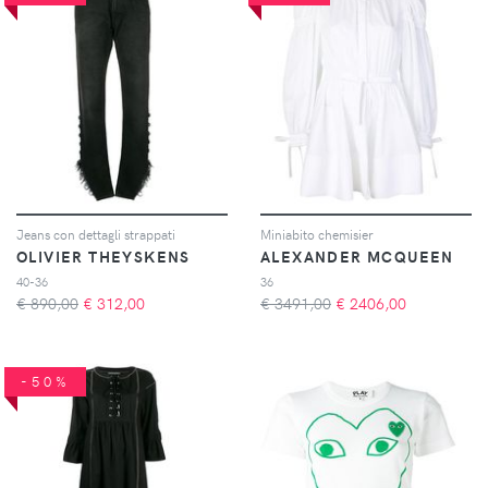
Jeans con dettagli strappati
Miniabito chemisier
OLIVIER THEYSKENS
ALEXANDER MCQUEEN
40-36
36
€ 890,00
€
312,00
€ 3491,00
€
2406,00
-50%