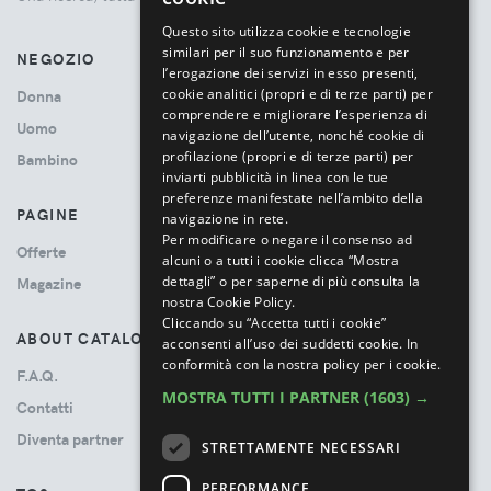
ITALIAN
Questo sito utilizza cookie e tecnologie
similari per il suo funzionamento e per
NEGOZIO
l’erogazione dei servizi in esso presenti,
cookie analitici (propri e di terze parti) per
Donna
comprendere e migliorare l’esperienza di
Uomo
navigazione dell’utente, nonché cookie di
profilazione (propri e di terze parti) per
Bambino
inviarti pubblicità in linea con le tue
preferenze manifestate nell’ambito della
PAGINE
navigazione in rete.
Per modificare o negare il consenso ad
Offerte
alcuni o a tutti i cookie clicca “Mostra
dettagli” o per saperne di più consulta la
Magazine
nostra Cookie Policy.
Cliccando su “Accetta tutti i cookie”
ABOUT CATALOVE
acconsenti all’uso dei suddetti cookie.
In
conformità con la nostra policy per i cookie.
F.A.Q.
MOSTRA TUTTI I PARTNER
(1603) →
Contatti
Diventa partner
STRETTAMENTE NECESSARI
PERFORMANCE