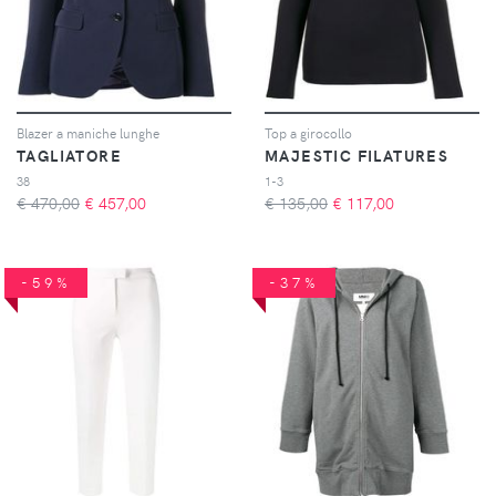
Blazer a maniche lunghe
Top a girocollo
TAGLIATORE
MAJESTIC FILATURES
38
1-3
€ 470,00
€
457,00
€ 135,00
€
117,00
-59%
-37%