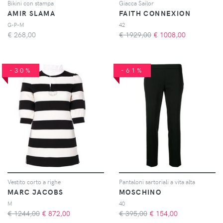
Bikini con stampa
Giacca Sailor
AMIR SLAMA
FAITH CONNEXION
G-P-M
42
€
268,00
€ 1929,00
€
1008,00
-30%
-61%
Vestito corto a righe
Pantaloni sartoriali a vita alta
MARC JACOBS
MOSCHINO
M
40
€ 1244,00
€
872,00
€ 395,00
€
154,00