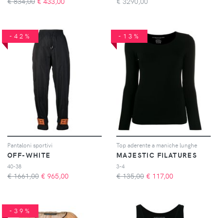
€ 834,00
€
433,00
€
3290,00
-42%
-13%
Pantaloni sportivi
Top aderente a maniche lunghe
OFF-WHITE
MAJESTIC FILATURES
40-38
3-4
€ 1661,00
€
965,00
€ 135,00
€
117,00
-39%