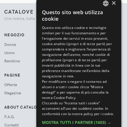
×
CATALOVE
Questo sito web utilizza
ENGLISH
cookie
Una ricerca, tutta la moda.
ITALIAN
Questo sito utilizza cookie e tecnologie
similari per il suo funzionamento e per
NEGOZIO
l’erogazione dei servizi in esso presenti,
cookie analitici (propri e di terze parti) per
Donna
comprendere e migliorare l’esperienza di
Uomo
navigazione dell’utente, nonché cookie di
profilazione (propri e di terze parti) per
Bambino
inviarti pubblicità in linea con le tue
preferenze manifestate nell’ambito della
PAGINE
navigazione in rete.
Per modificare o negare il consenso ad
Offerte
alcuni o a tutti i cookie clicca “Mostra
dettagli” o per saperne di più consulta la
Magazine
nostra Cookie Policy.
Cliccando su “Accetta tutti i cookie”
ABOUT CATALOVE
acconsenti all’uso dei suddetti cookie.
In
conformità con la nostra policy per i cookie.
F.A.Q.
MOSTRA TUTTI I PARTNER
(1603) →
Contatti