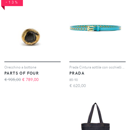
-13%
Orecchino a bottone
Prada Cintura sottile con occhielli - Blu
PARTS OF FOUR
PRADA
€ 905,00
€
789,00
85-90
€
620,00