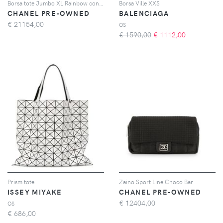
Borsa tote Jumbo XL Rainbow con ricamo
Borsa Ville XXS
CHANEL PRE-OWNED
BALENCIAGA
€
21154,00
OS
€ 1590,00
€
1112,00
Prism tote
Zaino Sport Line Choco Bar
ISSEY MIYAKE
CHANEL PRE-OWNED
€
12404,00
OS
€
686,00