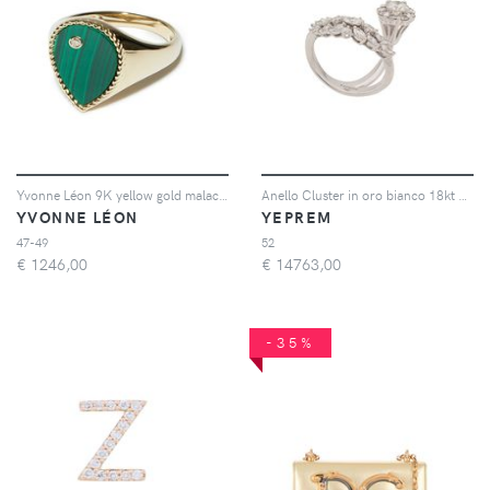
Yvonne Léon 9K yellow gold malachite ring - Oro
Anello Cluster in oro bianco 18kt con diamanti
YVONNE LÉON
YEPREM
47-49
52
€
1246,00
€
14763,00
-35%