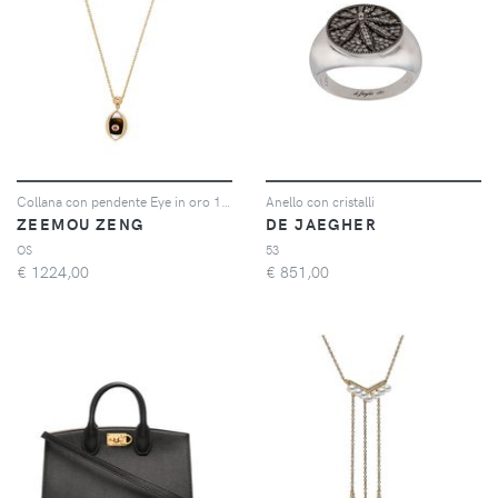
Collana con pendente Eye in oro 18kt e diamanti
Anello con cristalli
ZEEMOU ZENG
DE JAEGHER
OS
53
€
1224,00
€
851,00