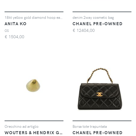
18kt yellow gold diamond hoop earring
denim 2way cosmetic bag
ANITA KO
CHANEL PRE-OWNED
€
12404,00
OS
€
1504,00
Orecchino ad artiglio
Borsa tote trapuntata
WOUTERS & HENDRIX GOLD
CHANEL PRE-OWNED