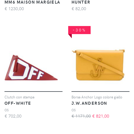
MM6 MAISON MARGIELA
HUNTER
€
1230,00
€
82,00
-30%
Clutch con stampa
Borsa Anchor Logo colore giallo
OFF-WHITE
J.W.ANDERSON
OS
OS
€
702,00
€ 1171,00
€
821,00