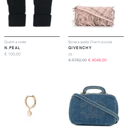
Guanti a coste
Borsa a spalla Charm piccola
N.PEAL
GIVENCHY
€
100,00
OS
€ 5782,00
€
4048,00