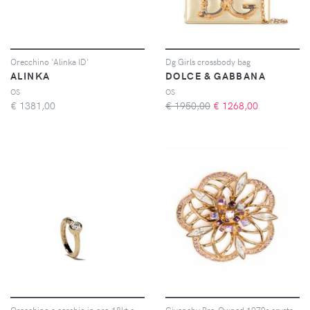
Orecchino 'Alinka ID'
Dg Girls crossbody bag
ALINKA
DOLCE & GABBANA
OS
OS
€
1381,00
€ 1950,00
€
1268,00
Orecchino a cerchio in oro 18kt con diamanti Justine
Givenchy Pre-Owned 1970s crystal-embellished flower brooch - Oro