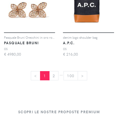
Pasquale Bruni Orecchini in oro rosa 18kt Petit Garden con diamanti
denim logo shoulder bag
PASQUALE BRUNI
A.P.C.
OS
OS
€
4980,00
€
216,00
...
<
<
1
2
100
>
>
SCOPRI LE NOSTRE PROPOSTE PREMIUM