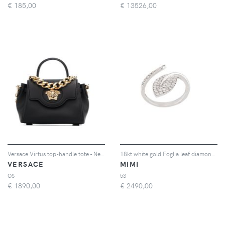
€
185,00
€
13526,00
Versace Virtus top-handle tote - Nero
18kt white gold Foglia leaf diamond ring
VERSACE
MIMI
OS
53
€
1890,00
€
2490,00