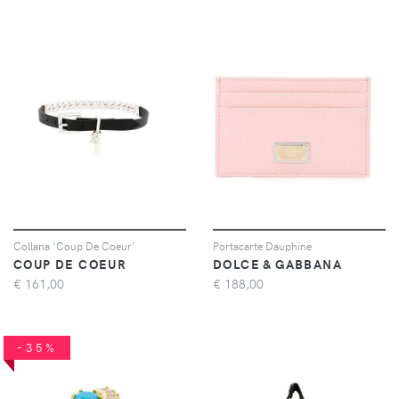
Collana 'Coup De Coeur'
Portacarte Dauphine
COUP DE COEUR
DOLCE & GABBANA
€
161,00
€
188,00
-35%