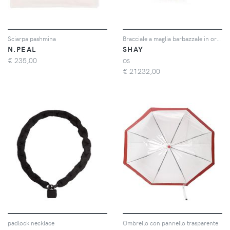
Sciarpa pashmina
Bracciale a maglia barbazzale in oro 18kt e diamanti
N.PEAL
SHAY
€
235,00
OS
€
21232,00
padlock necklace
Ombrello con pannello trasparente