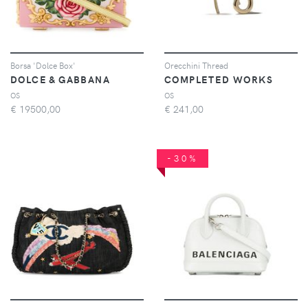
Borsa 'Dolce Box'
Orecchini Thread
DOLCE & GABBANA
COMPLETED WORKS
OS
OS
€
19500,00
€
241,00
-30%