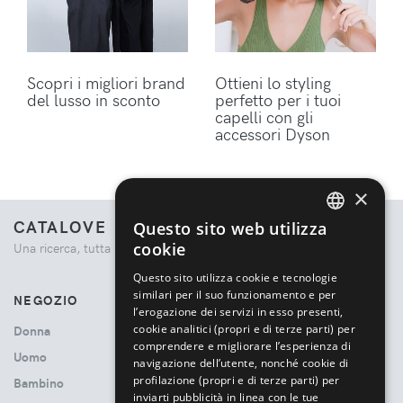
Scopri i migliori brand
Ottieni lo styling
del lusso in sconto
perfetto per i tuoi
capelli con gli
accessori Dyson
×
CATALOVE
Questo sito web utilizza
ENGLISH
cookie
Una ricerca, tutta la moda.
ITALIAN
Questo sito utilizza cookie e tecnologie
similari per il suo funzionamento e per
NEGOZIO
l’erogazione dei servizi in esso presenti,
cookie analitici (propri e di terze parti) per
Donna
comprendere e migliorare l’esperienza di
Uomo
navigazione dell’utente, nonché cookie di
profilazione (propri e di terze parti) per
Bambino
inviarti pubblicità in linea con le tue