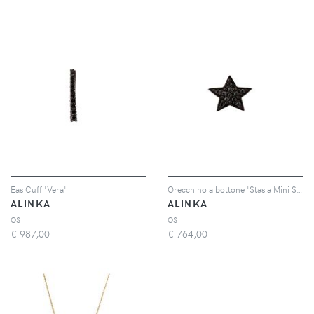
Eas Cuff 'Vera'
Orecchino a bottone 'Stasia Mini Star'
ALINKA
ALINKA
OS
OS
€
987,00
€
764,00