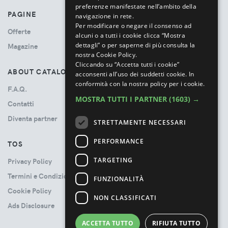
preferenze manifestate nell’ambito della
PAGINE
navigazione in rete.
Per modificare o negare il consenso ad
Offerte
alcuni o a tutti i cookie clicca “Mostra
dettagli” o per saperne di più consulta la
Magazine
nostra Cookie Policy.
Cliccando su “Accetta tutti i cookie”
ABOUT CATALOVE
acconsenti all’uso dei suddetti cookie.
In
conformità con la nostra policy per i cookie.
F.A.Q.
MOSTRA TUTTI I PARTNER
(1603) →
Contatti
Diventa partner
STRETTAMENTE NECESSARI
PERFORMANCE
TOS
TARGETING
Privacy Policy
Termini e Condizioni
FUNZIONALITÀ
Cookie Policy
NON CLASSIFICATI
Ads Disclosure
ACCETTA TUTTO
RIFIUTA TUTTO