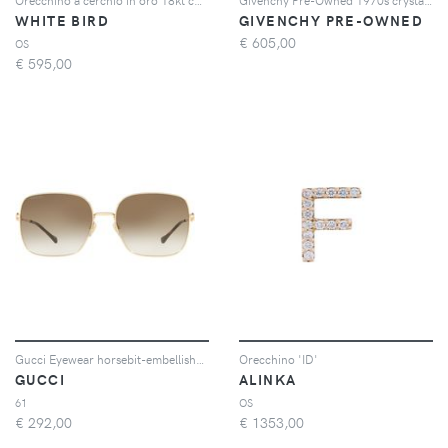
WHITE BIRD
GIVENCHY PRE-OWNED
€
605,00
OS
€
595,00
Gucci Eyewear horsebit-embellished oversized sunglasses - Oro
Orecchino 'ID'
GUCCI
ALINKA
61
OS
€
292,00
€
1353,00