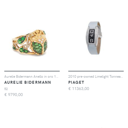
Aurelie Bidermann Anello in oro 18kt con diamanti e tsavorite
2010 pre-owned Limelight Tonneau 18mm
AURELIE BIDERMANN
PIAGET
€
11363,00
52
€
9790,00