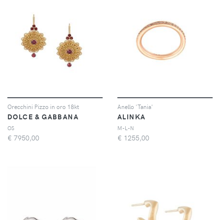
Orecchini Pizzo in oro 18kt
Anello 'Tania'
DOLCE & GABBANA
ALINKA
OS
M-L-N
€
7950,00
€
1255,00