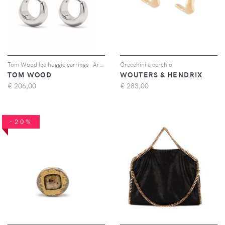
Tom Wood Ice huggie earrings - Argento
Orecchini a cerchio
TOM WOOD
WOUTERS & HENDRIX
€
206,00
€
283,00
-20%