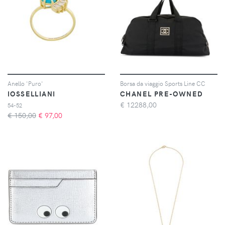
Anello 'Puro'
Borsa da viaggio Sports Line CC
IOSSELLIANI
CHANEL PRE-OWNED
€
12288,00
54-52
€ 150,00
€
97,00