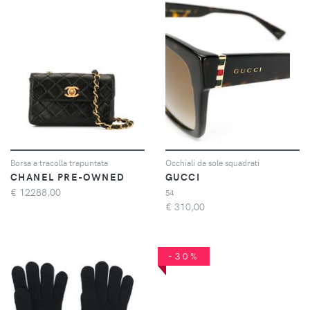
Borsa a tracolla trapuntata
Occhiali da sole squadrati
CHANEL PRE-OWNED
GUCCI
€
12288,00
54
€
310,00
-30%