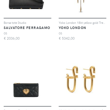
Borsa tote Studio
Yoko London 18kt yellow gold Trend freshwater pearl and diamond necklace - Oro
SALVATORE FERRAGAMO
YOKO LONDON
OS
OS
€
2036,00
€
5342,00