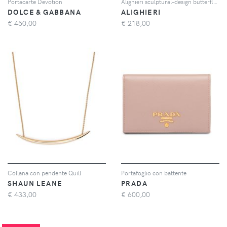
Portacarte Devotion
Alighieri sculptural-design butterfly-clasp earrings - Oro
DOLCE & GABBANA
ALIGHIERI
€
450,00
€
218,00
Collana con pendente Quill
Portafoglio con battente
SHAUN LEANE
PRADA
€
433,00
€
600,00