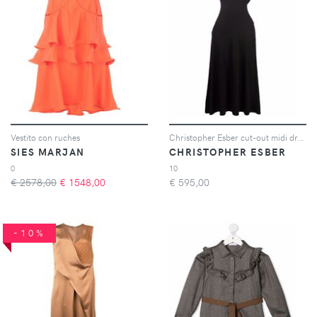
Vestito con ruches
Christopher Esber cut-out midi dress - Nero
SIES MARJAN
CHRISTOPHER ESBER
0
10
€ 2578,00
€
1548,00
€
595,00
-10%