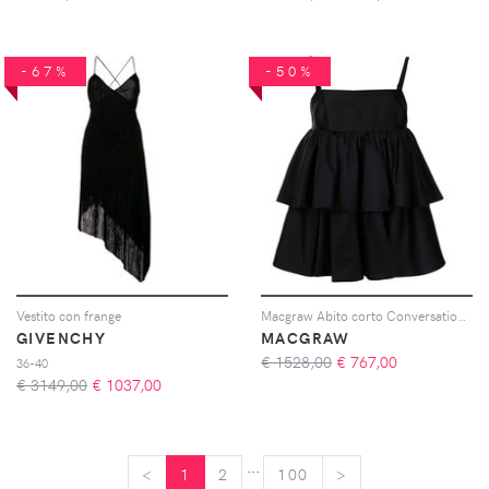
-67%
-50%
Vestito con frange
Macgraw Abito corto Conversation - Nero
GIVENCHY
MACGRAW
€ 1528,00
€
767,00
36-40
€ 3149,00
€
1037,00
...
<
<
1
2
100
>
>