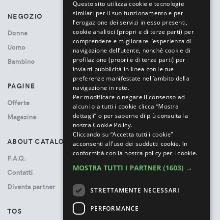
Questo sito utilizza cookie e tecnologie
similari per il suo funzionamento e per
NEGOZIO
l’erogazione dei servizi in esso presenti,
cookie analitici (propri e di terze parti) per
Donna
comprendere e migliorare l’esperienza di
Uomo
navigazione dell’utente, nonché cookie di
profilazione (propri e di terze parti) per
Bambino
inviarti pubblicità in linea con le tue
preferenze manifestate nell’ambito della
PAGINE
navigazione in rete.
Per modificare o negare il consenso ad
Offerte
alcuni o a tutti i cookie clicca “Mostra
dettagli” o per saperne di più consulta la
Magazine
nostra Cookie Policy.
Cliccando su “Accetta tutti i cookie”
ABOUT CATALOVE
acconsenti all’uso dei suddetti cookie.
In
conformità con la nostra policy per i cookie.
F.A.Q.
MOSTRA TUTTI I PARTNER
(1603) →
Contatti
Diventa partner
STRETTAMENTE NECESSARI
PERFORMANCE
TOS