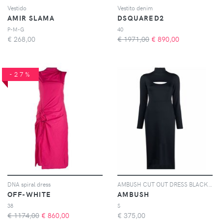
Vestido
Vestito denim
AMIR SLAMA
DSQUARED2
P-M-G
40
€
268,00
€ 1971,00
€
890,00
-27%
DNA spiral dress
AMBUSH CUT OUT DRESS BLACK NO COLOR - Nero
OFF-WHITE
AMBUSH
38
S
€ 1174,00
€
860,00
€
375,00