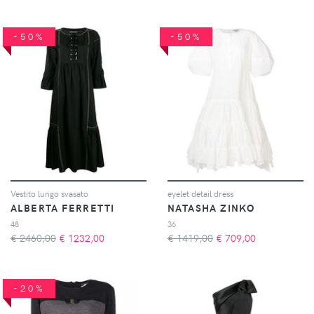
-50%
-50%
Vestito lungo svasato
eyelet detail dress
ALBERTA FERRETTI
NATASHA ZINKO
48
36
€ 2460,00
€
1232,00
€ 1419,00
€
709,00
-20%