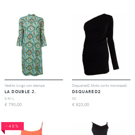
Vestito lungo con stampa
Dsquared2 Abito corto monospalla - Nero
LA DOUBLE J.
DSQUARED2
S-M-L
XS
€
790,00
€
823,00
-40%