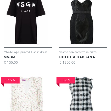
MSGM logo-printed T-shirt dress - Nero
Vestito con corsetto in pizzo
MSGM
DOLCE & GABBANA
€
135,00
€
1850,00
-75%
-30%