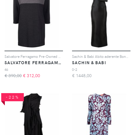
Salvatore Ferragamo Pre-Owned Abito a maniche lunghe anni '80 - Grigio
Sachin & Babi Abito aderente Bonnie - Nero
SALVATORE FERRAGAMO PRE-OWNED
SACHIN & BABI
46
0-2
€ 390,00
€
312,00
€
1448,00
-22%