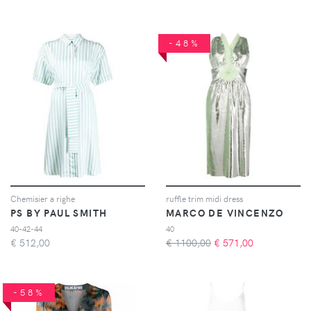
-48%
Chemisier a righe
ruffle trim midi dress
PS BY PAUL SMITH
MARCO DE VINCENZO
40-42-44
40
€
512,00
€ 1100,00
€
571,00
-58%