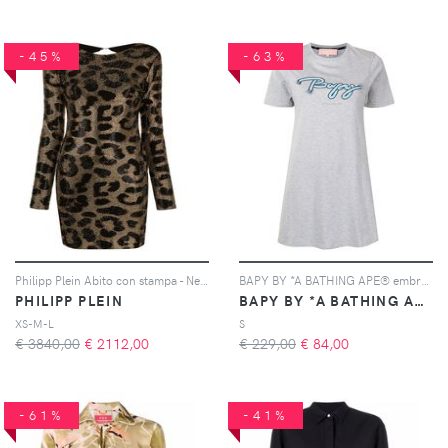
-45%
-63%
Philipp Plein Abito con stampa - Nero
BAPY BY *A BATHING APE® embroidered-logo T-shirt dress - Grigio
PHILIPP PLEIN
BAPY BY *A BATHING APE®
XS-M-L
S
€ 3840,00
€
2112,00
€ 229,00
€
84,00
-61%
-41%