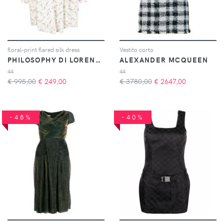
floral-print flared silk dress
Vestito corto
PHILOSOPHY DI LORENZO SERAFINI
ALEXANDER MCQUEEN
44
44
€ 995,00
€
249,00
€ 3780,00
€
2647,00
-48%
-40%