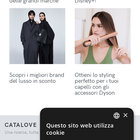
delle grandi marche
Disney+!
Scopri i migliori brand
Ottieni lo styling
del lusso in sconto
perfetto per i tuoi
capelli con gli
accessori Dyson
×
CATALOVE
Questo sito web utilizza
ENGLISH
cookie
Una ricerca, tutta la moda.
ITALIAN