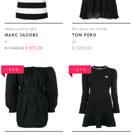
Vestito corto a righe
Mini abito con ruches
MARC JACOBS
TOM FORD
M
40
€ 1244,00
€
872,00
€
3290,00
-50%
-31%