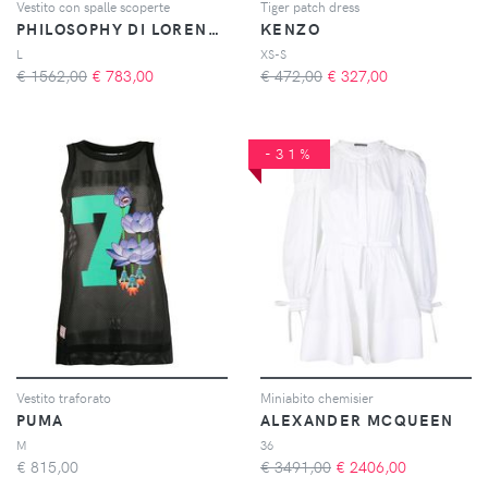
Vestito con spalle scoperte
Tiger patch dress
PHILOSOPHY DI LORENZO SERAFINI
KENZO
L
XS-S
€ 1562,00
€
783,00
€ 472,00
€
327,00
-31%
Vestito traforato
Miniabito chemisier
PUMA
ALEXANDER MCQUEEN
M
36
€
815,00
€ 3491,00
€
2406,00