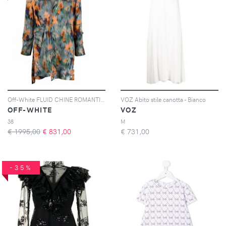
Off-White FLUID CHINE ROMANTIC DRESS MULTICOLOR MU - Arancione
VOZ Abito stile canotta - Bianco
OFF-WHITE
VOZ
38
M
€ 1995,00
€
831,00
€
731,00
-35%