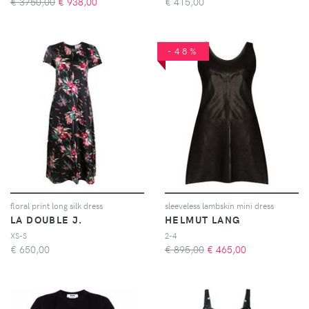
€ 3750,00
€
938,00
€
415,00
-48%
floral print long silk dress
sleeveless lambskin mini dress
LA DOUBLE J.
HELMUT LANG
XS-S
2-4
€
650,00
€ 895,00
€
465,00