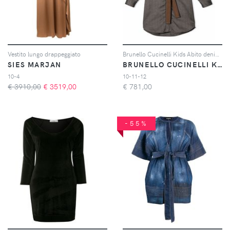
Vestito lungo drappeggiato
Brunello Cucinelli Kids Abito denim con ruches - Nero
SIES MARJAN
BRUNELLO CUCINELLI KIDS
10-4
10-11-12
€ 3910,00
€
3519,00
€
781,00
-55%