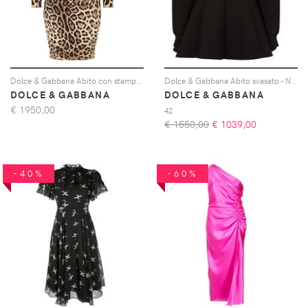
Dolce & Gabbana Abito con stampa - Toni neutri
Dolce & Gabbana Abito svasato - Nero
DOLCE & GABBANA
DOLCE & GABBANA
€
1950,00
42
€ 1550,00
€
1039,00
-40%
-60%