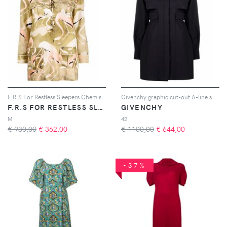
F.R.S For Restless Sleepers Chemisier con stampa - Verde
Givenchy graphic cut-out A-line shirt dress - Nero
F.R.S FOR RESTLESS SLEEPERS
GIVENCHY
M
42
€ 930,00
€
362,00
€ 1100,00
€
644,00
-37%