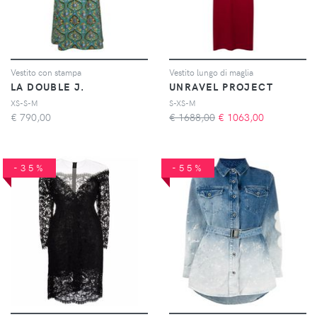
Vestito con stampa
Vestito lungo di maglia
LA DOUBLE J.
UNRAVEL PROJECT
XS-S-M
S-XS-M
€
790,00
€ 1688,00
€
1063,00
-35%
-55%