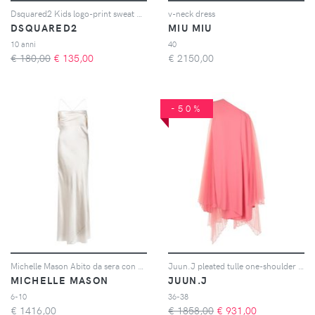
Dsquared2 Kids logo-print sweat dress - Blu
v-neck dress
DSQUARED2
MIU MIU
10 anni
40
€ 180,00
€
135,00
€
2150,00
-50%
Michelle Mason Abito da sera con scollo a cappuccio - Bianco
Juun.J pleated tulle one-shoulder dress - Rosa
MICHELLE MASON
JUUN.J
6-10
36-38
€
1416,00
€ 1858,00
€
931,00