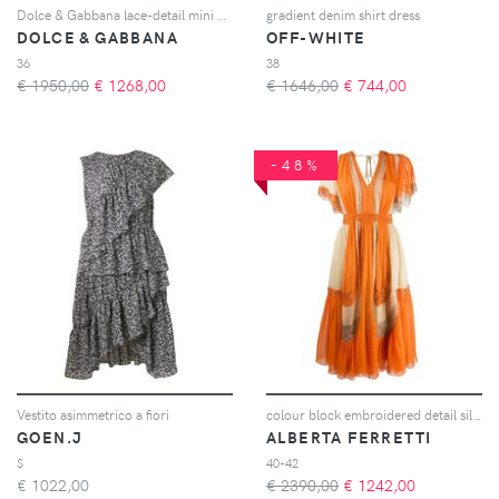
Dolce & Gabbana lace-detail mini dress - Nero
gradient denim shirt dress
DOLCE & GABBANA
OFF-WHITE
36
38
€ 1950,00
€
1268,00
€ 1646,00
€
744,00
-48%
Vestito asimmetrico a fiori
colour block embroidered detail silk dress
GOEN.J
ALBERTA FERRETTI
S
40-42
€
1022,00
€ 2390,00
€
1242,00