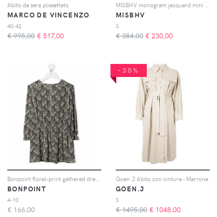
Abito da sera plissettato
MISBHV monogram jacquard mini dress - Nero
MARCO DE VINCENZO
MISBHV
40-42
S
€ 995,00
€
517,00
€ 384,00
€
230,00
-30%
Bonpoint floral-print gathered dress - Viola
Goen.J Abito con cintura - Marrone
BONPOINT
GOEN.J
4-10
S
€
166,00
€ 1495,00
€
1048,00