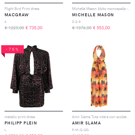
Flight Bird Print dress
Michelle Mason Abito monospalla - Rosa
MACGRAW
MICHELLE MASON
6
0-2-4
€ 1223,00
€
735,00
€ 1376,00
€
553,00
-75%
metallic print dress
Amir Slama Tuta intera con scollatura posteriore - Arancione
PHILIPP PLEIN
AMIR SLAMA
L
P-M-G-GG