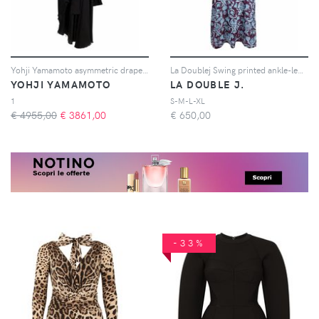
Yohji Yamamoto asymmetric draped maxi dress - Nero
La Doublej Swing printed ankle-length dress - Verde
YOHJI YAMAMOTO
LA DOUBLE J.
1
S-M-L-XL
€ 4955,00
€
3861,00
€
650,00
-33%