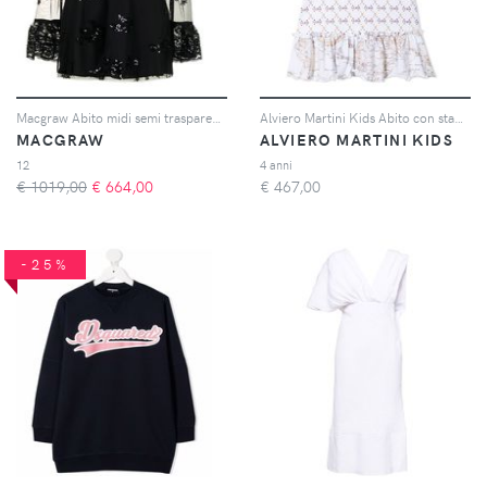
Macgraw Abito midi semi trasparente - Nero
Alviero Martini Kids Abito con stampa - Bianco
MACGRAW
ALVIERO MARTINI KIDS
12
4 anni
€ 1019,00
€
664,00
€
467,00
-25%