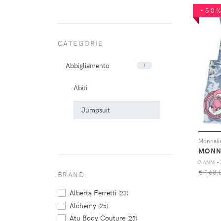
-50
CATEGORIE
Abbigliamento
1
Abiti
Jumpsuit
MONN
€ 168,
BRAND
Alberta Ferretti
(23)
Alchemy
(25)
Atu Body Couture
(25)