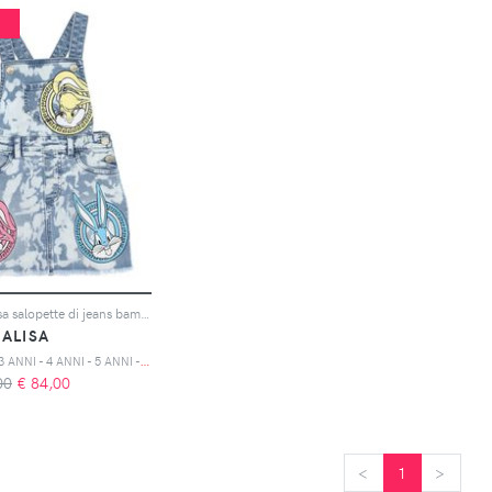
%
Monnalisa salopette di jeans bambina in cotone stampato
ALISA
2
ANNI - 3 ANNI - 4 ANNI - 5 ANNI - 6 ANNI - 8 ANNI - 10 ANNI
00
€
84,00
<
<
1
>
>