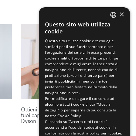
×
Questo sito web utilizza
ENGLISH
cookie
ITALIAN
Questo sito utilizza cookie e tecnologie
similari per il suo funzionamento e per
l’erogazione dei servizi in esso presenti,
cookie analitici (propri e di terze parti) per
comprendere e migliorare l’esperienza di
navigazione dell’utente, nonché cookie di
profilazione (propri e di terze parti) per
inviarti pubblicità in linea con le tue
preferenze manifestate nell’ambito della
navigazione in rete.
Per modificare o negare il consenso ad
alcuni o a tutti i cookie clicca “Mostra
Ottieni lo styling perfetto per i
dettagli” o per saperne di più consulta la
tuoi capelli con gli accessori
nostra Cookie Policy.
Dyson
Cliccando su “Accetta tutti i cookie”
acconsenti all’uso dei suddetti cookie.
In
conformità con la nostra policy per i cookie.