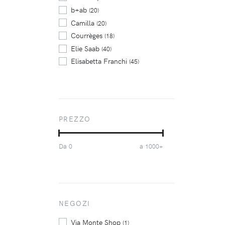
b+ab
(20)
Camilla
(20)
Courrèges
(18)
Elie Saab
(40)
Elisabetta Franchi
(45)
Kaffe
(25)
Leg Avenue
(130)
Makadamia
(94)
Manière De Voir
(23)
PREZZO
Nissa
(17)
P.A.R.O.S.H.
(28)
Da
a
0
1000+
Patrizia Pepe
(18)
Ragwear
(36)
Saiid Kobeisy
(48)
THE ANDAMANE
(20)
Twinset
NEGOZI
(41)
Urban Classics
(50)
Via Monte Shop
(1)