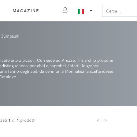
MAGAZINE
Jumpsuit
icato ai più piccoli. Con sede ad Arezzo, il marchio propone
stinguendosi per abiti e soprabiti. Infatti, la grande
icami fanno degli abiti da cerimonia Monnalisa la scelta ideale
Catalove.
zzati
1
di
1
prodotti
< 1 >