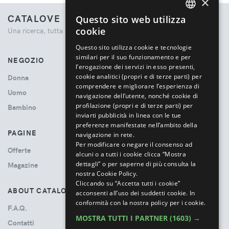
×
CATALOVE
Questo sito web utilizza
ENGLISH
cookie
Una ricerca, tutta la moda.
ITALIAN
Questo sito utilizza cookie e tecnologie
similari per il suo funzionamento e per
NEGOZIO
l’erogazione dei servizi in esso presenti,
cookie analitici (propri e di terze parti) per
Donna
comprendere e migliorare l’esperienza di
Uomo
navigazione dell’utente, nonché cookie di
profilazione (propri e di terze parti) per
Bambino
inviarti pubblicità in linea con le tue
preferenze manifestate nell’ambito della
PAGINE
navigazione in rete.
Per modificare o negare il consenso ad
Offerte
alcuni o a tutti i cookie clicca “Mostra
dettagli” o per saperne di più consulta la
Magazine
nostra Cookie Policy.
Cliccando su “Accetta tutti i cookie”
ABOUT CATALOVE
acconsenti all’uso dei suddetti cookie.
In
conformità con la nostra policy per i cookie.
F.A.Q.
MOSTRA TUTTI I PARTNER
(1603) →
Contatti