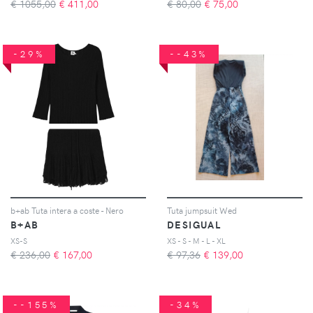
€ 1055,00
€
411,00
€ 80,00
€
75,00
-29%
--43%
b+ab Tuta intera a coste - Nero
Tuta jumpsuit Wed
B+AB
DESIGUAL
XS-S
XS - S - M - L - XL
€ 236,00
€
167,00
€ 97,36
€
139,00
--155%
-34%