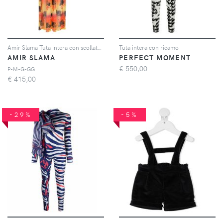
Amir Slama Tuta intera con scollatura posteriore - Arancione
Tuta intera con ricamo
AMIR SLAMA
PERFECT MOMENT
€
550,00
P-M-G-GG
€
415,00
-29%
-5%