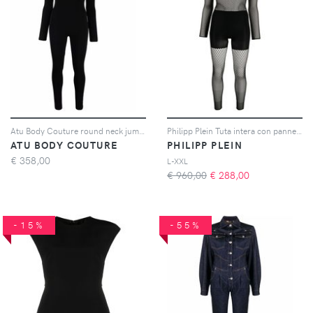
Atu Body Couture round neck jumpsuit - Nero
Philipp Plein Tuta intera con pannelli a rete - Nero
ATU BODY COUTURE
PHILIPP PLEIN
€
358,00
L-XXL
€ 960,00
€
288,00
-15%
-55%