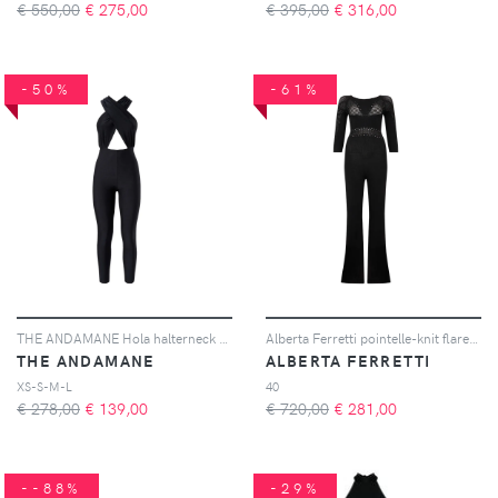
€ 550,00
€
275,00
€ 395,00
€
316,00
-50%
-61%
THE ANDAMANE Hola halterneck cut-out jumpsuit - Nero
Alberta Ferretti pointelle-knit flared jumpsuit - Nero
THE ANDAMANE
ALBERTA FERRETTI
XS-S-M-L
40
€ 278,00
€
139,00
€ 720,00
€
281,00
--88%
-29%