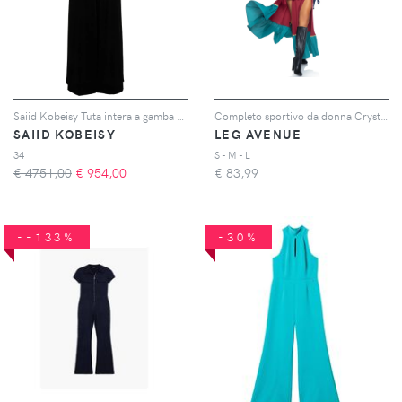
Saiid Kobeisy Tuta intera a gamba ampia - Nero
Completo sportivo da donna Crystal Ball Beauty
SAIID KOBEISY
LEG AVENUE
34
S - M - L
€ 4751,00
€
954,00
€
83,99
--133%
-30%