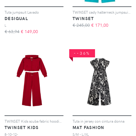
Tuta jumpsuit Lavado
TWINSET cady halterneck jumpsuit - Verde
DESIGUAL
TWINSET
€ 245,00
€
171,00
L
€ 63,94
€
149,00
--36%
TWINSET Kids scuba fabric hoodie and wide trousers - Rosso
Tuta in jersey con cintura donna
TWINSET KIDS
MAT FASHION
8-10-12-
S/M - L/XL