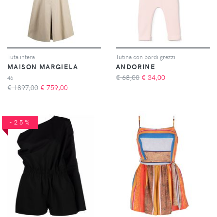
Tuta intera
Tutina con bordi grezzi
MAISON MARGIELA
ANDORINE
€ 68,00
€
34,00
46
€ 1897,00
€
759,00
-25%