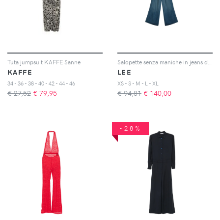
Tuta jumpsuit KAFFE Sanne
Salopette senza maniche in jeans donna Torrential
KAFFE
LEE
34 - 36 - 38 - 40 - 42 - 44 - 46
XS - S - M - L - XL
€ 27,52
€
79,95
€ 94,81
€
140,00
-28%