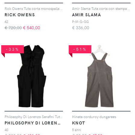
Rick Owens Tuta corta monospalla asimmetrica - Nero
Amir Slama Tuta corta con stampa - Multicolore
RICK OWENS
AMIR SLAMA
42
P-M-G-GG
€ 720,00
€
540,00
€
336,00
-33%
-51%
Philosophy Di Lorenzo Serafini Tuta corta - Nero
Hinata corduroy dungarees
PHILOSOPHY DI LORENZO SERAFINI
KNOT
40
5 anni