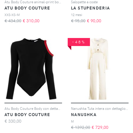
Atu Body Couture animal-print bow-detail jumpsuit - Blu
Salopette a coste
ATU BODY COUTURE
LA STUPENDERIA
XXS-XS-M
12 mesi
€ 434,00
€
310,00
€ 95,00
€
90,00
-48%
Atu Body Couture Body con dettaglio cut-out - Nero
Nanushka Tuta intera con dettaglio cut-out - Toni neutri
ATU BODY COUTURE
NANUSHKA
€
330,00
M
€ 1392,00
€
729,00