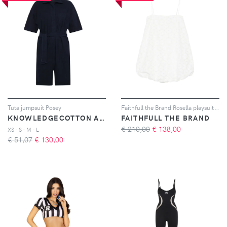
Tuta jumpsuit Posey
Faithfull the Brand Rosella playsuit - Bianco
KNOWLEDGECOTTON APPAREL
FAITHFULL THE BRAND
€ 210,00
€
138,00
XS - S - M - L
€ 51,07
€
130,00