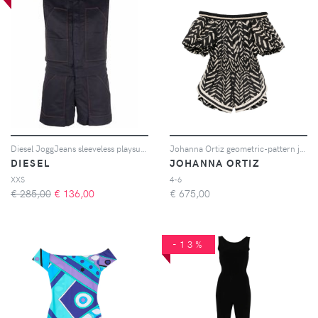
Diesel JoggJeans sleeveless playsuit - Blu
Johanna Ortiz geometric-pattern jumpsuit - Nero
DIESEL
JOHANNA ORTIZ
XXS
4-6
€ 285,00
€
136,00
€
675,00
-13%