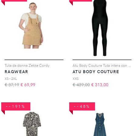
Tuta da donna Zekke Cordy
Atu Body Couture Tuta intera con scollo all'americana - Nero
RAGWEAR
ATU BODY COUTURE
XS - 2XL
XXS
€ 37,19
€
69,99
€ 439,00
€
313,00
--191%
--48%