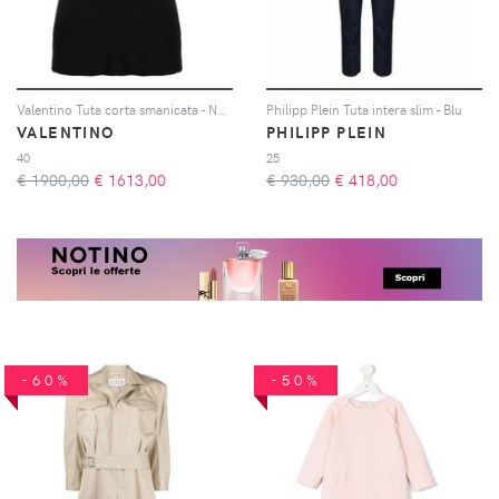
Valentino Tuta corta smanicata - Nero
Philipp Plein Tuta intera slim - Blu
VALENTINO
PHILIPP PLEIN
40
25
€ 1900,00
€
1613,00
€ 930,00
€
418,00
-60%
-50%