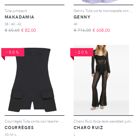
Tuta jumpsuit
Genny Tuta corta monospalla con applicazione - Viola
MAKADAMIA
GENNY
38 - 40 - 42
40
€ 60,65
€
82,00
€ 716,00
€
608,00
-50%
-20%
Courrèges Tuta corta con tasche - Nero
Charo Ruiz Ibiza lace-panelled jumpsuit - Nero
COURRÈGES
CHARO RUIZ
XS-M-L
L