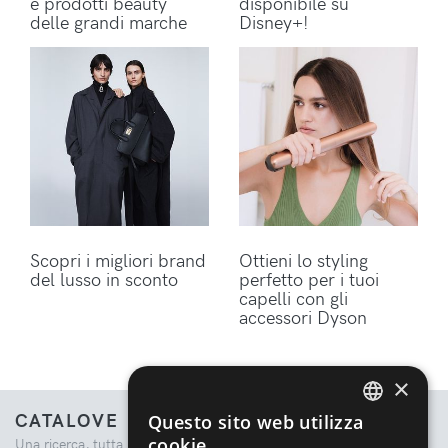
e prodotti beauty
disponibile su
delle grandi marche
Disney+!
Scopri i migliori brand
Ottieni lo styling
del lusso in sconto
perfetto per i tuoi
capelli con gli
accessori Dyson
×
CATALOVE
Questo sito web utilizza
ENGLISH
cookie
Una ricerca, tutta la moda.