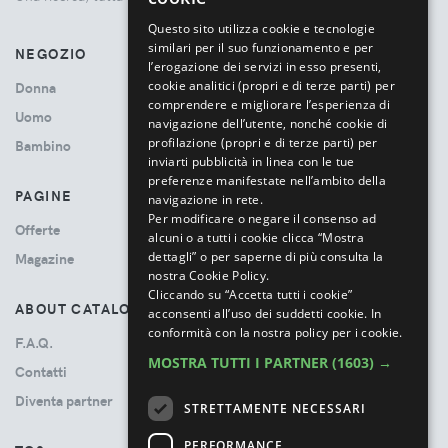
ITALIAN
Questo sito utilizza cookie e tecnologie
similari per il suo funzionamento e per
NEGOZIO
l’erogazione dei servizi in esso presenti,
cookie analitici (propri e di terze parti) per
Donna
comprendere e migliorare l’esperienza di
Uomo
navigazione dell’utente, nonché cookie di
profilazione (propri e di terze parti) per
Bambino
inviarti pubblicità in linea con le tue
preferenze manifestate nell’ambito della
PAGINE
navigazione in rete.
Per modificare o negare il consenso ad
Offerte
alcuni o a tutti i cookie clicca “Mostra
dettagli” o per saperne di più consulta la
Magazine
nostra Cookie Policy.
Cliccando su “Accetta tutti i cookie”
ABOUT CATALOVE
acconsenti all’uso dei suddetti cookie.
In
conformità con la nostra policy per i cookie.
F.A.Q.
MOSTRA TUTTI I PARTNER
(1603) →
Contatti
Diventa partner
STRETTAMENTE NECESSARI
PERFORMANCE