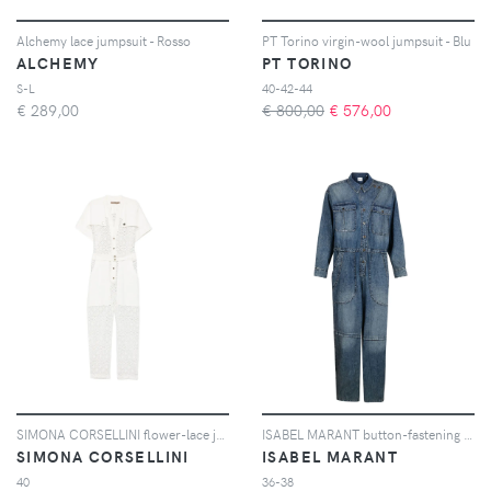
Alchemy lace jumpsuit - Rosso
PT Torino virgin-wool jumpsuit - Blu
ALCHEMY
PT TORINO
S-L
40-42-44
€
289,00
€ 800,00
€
576,00
SIMONA CORSELLINI flower-lace jumpsuit - Bianco
ISABEL MARANT button-fastening denim jumpsuit - Blu
SIMONA CORSELLINI
ISABEL MARANT
40
36-38