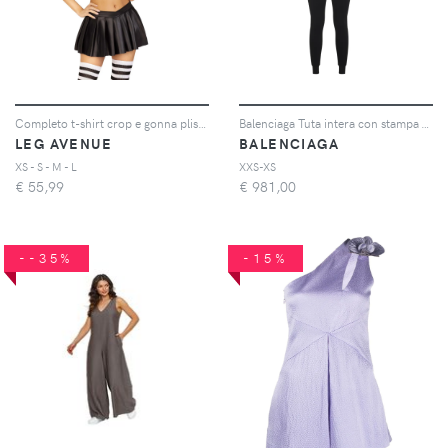
Completo t-shirt crop e gonna plissettata donna Time Out Referee
Balenciaga Tuta intera con stampa - Nero
LEG AVENUE
BALENCIAGA
XS - S - M - L
XXS-XS
€
55,99
€
981,00
--35%
-15%