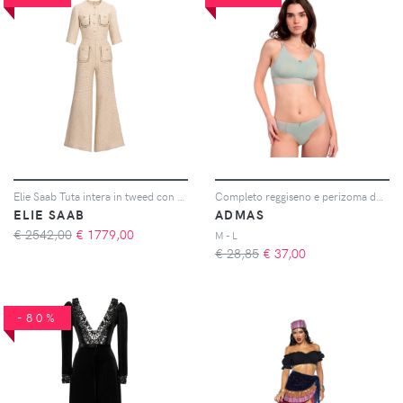
Elie Saab Tuta intera in tweed con stampa - Toni neutri
Completo reggiseno e perizoma donna Studio
ELIE SAAB
ADMAS
€ 2542,00
€
1779,00
M - L
€ 28,85
€
37,00
-80%