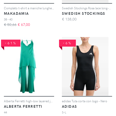
Completo t-shirt a maniche lunghe e pantaloni donna
Swedish Stockings Rosa lace long-sleeved jumpsuit - Bianco
MAKADAMIA
SWEDISH STOCKINGS
€
138,00
38 - 40
€ 50,66
€
67,00
-61%
-6%
Alberta Ferretti high-low layered jumpsuit - Verde
adidas Tuta corta con logo - Nero
ALBERTA FERRETTI
ADIDAS
44
S-L