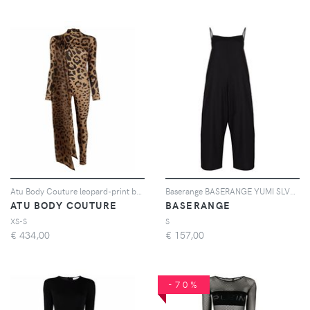
Atu Body Couture leopard-print bodycon jumpsuit - Marrone
Baserange BASERANGE YUMI SLVLSS FLL LNGTH JMPSIT - Nero
ATU BODY COUTURE
BASERANGE
XS-S
S
€
434,00
€
157,00
-70%