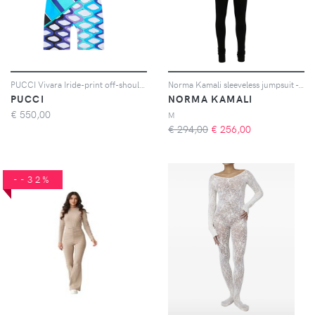
PUCCI Vivara Iride-print off-shoulder playsuit - Blu
Norma Kamali sleeveless jumpsuit - Nero
PUCCI
NORMA KAMALI
€
550,00
M
€ 294,00
€
256,00
--32%