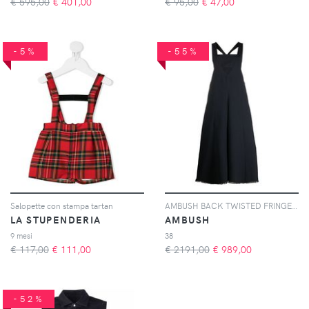
€ 595,00
€
401,00
€ 95,00
€
47,00
-5%
-55%
Salopette con stampa tartan
AMBUSH BACK TWISTED FRINGE JUMPSUIT NAVY BLUE
LA STUPENDERIA
AMBUSH
9 mesi
38
€ 117,00
€
111,00
€ 2191,00
€
989,00
-52%