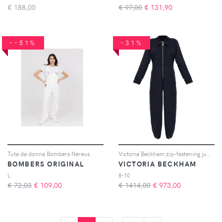
€
188,00
€ 97,00
€
131,90
--51%
-31%
Tuta da donna Bombers Nereus
Victoria Beckham zip-fastening jumpsuit - Blu
BOMBERS ORIGINAL
VICTORIA BECKHAM
L
8-10
€ 72,03
€
109,00
€ 1414,00
€
973,00