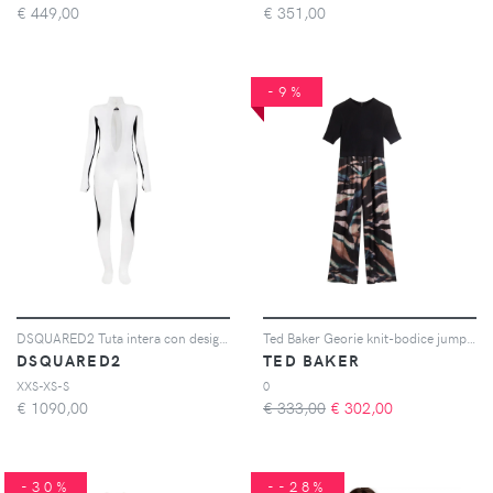
€
449,00
€
351,00
-9%
DSQUARED2 Tuta intera con design color-block - Bianco
Ted Baker Georie knit-bodice jumpsuit - Nero
DSQUARED2
TED BAKER
XXS-XS-S
0
€
1090,00
€ 333,00
€
302,00
-30%
--28%