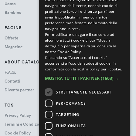
Uomo
navigazione dell’utente, nonché cookie di
profilazione (propri e di terze parti) per
Bambino
inviarti pubblicità in linea con le tue
preferenze manifestate nell’ambito della
PAGINE
navigazione in rete.
Per modificare o negare il consenso ad
Offerte
alcuni o a tutti i cookie clicca “Mostra
dettagli” o per saperne di più consulta la
Magazine
nostra Cookie Policy.
Cliccando su “Accetta tutti i cookie”
ABOUT CATALOVE
acconsenti all’uso dei suddetti cookie.
In
conformità con la nostra policy per i cookie.
F.A.Q.
MOSTRA TUTTI I PARTNER
(1603) →
Contatti
Diventa partner
STRETTAMENTE NECESSARI
PERFORMANCE
TOS
TARGETING
Privacy Policy
Termini e Condizioni
FUNZIONALITÀ
Cookie Policy