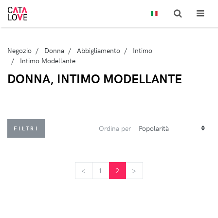
Negozio
Donna
Abbigliamento
Intimo
Intimo Modellante
DONNA, INTIMO MODELLANTE
Ordina per
FILTRI
<
<
1
2
>
>