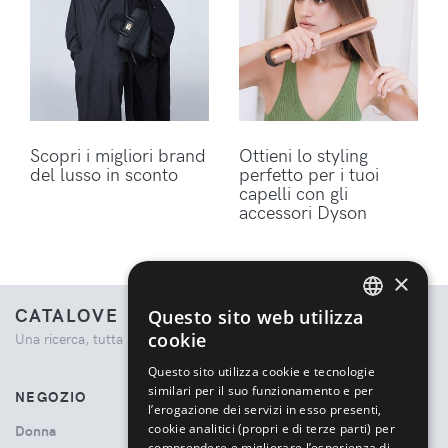
Scopri i migliori brand
Ottieni lo styling
del lusso in sconto
perfetto per i tuoi
capelli con gli
accessori Dyson
×
CATALOVE
Questo sito web utilizza
ENGLISH
cookie
Una ricerca, tutta la moda.
ITALIAN
Questo sito utilizza cookie e tecnologie
similari per il suo funzionamento e per
NEGOZIO
l’erogazione dei servizi in esso presenti,
cookie analitici (propri e di terze parti) per
Donna
comprendere e migliorare l’esperienza di