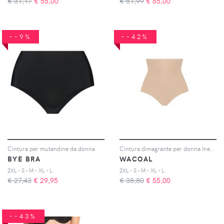
€ 31,17
€
55,00
€ 51,99
€
65,00
--9%
--42%
Cintura per mutandine da donna
Cintura dimagrante per donna Ines secret
BYE BRA
WACOAL
2XL - S - M - XL - L
2XL - S - M - XL - L
€ 27,43
€
29,95
€ 38,80
€
55,00
--43%