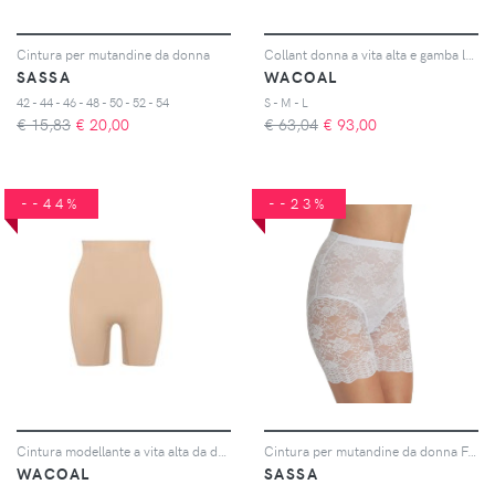
Cintura per mutandine da donna
Collant donna a vita alta e gamba lunga Fit & lift
SASSA
WACOAL
42 - 44 - 46 - 48 - 50 - 52 - 54
S - M - L
€ 15,83
€
20,00
€ 63,04
€
93,00
--44%
--23%
Cintura modellante a vita alta da donna Ines secret
Cintura per mutandine da donna Functional Lace
WACOAL
SASSA