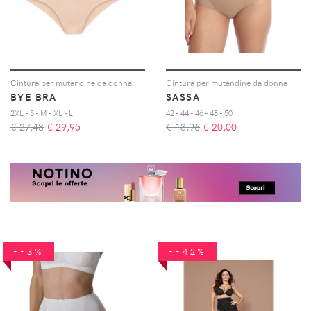
Cintura per mutandine da donna
Cintura per mutandine da donna
BYE BRA
SASSA
2XL - S - M - XL - L
42 - 44 - 46 - 48 - 50
€ 27,43
€
29,95
€ 13,96
€
20,00
--3%
--42%