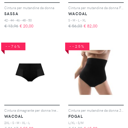
Cintura per mutandine da donna
Cintura per mutandine da donna Fit & lift
SASSA
WACOAL
42 - 44 - 46 - 48 - 50
S - M - L - XL
€ 13,96
€
20,00
€ 56,03
€
82,00
--76%
--25%
Cintura dimagrante per donna Ines secret
Cintura per mutandine da donna Julie
WACOAL
FOGAL
2XL - S - M - XL - L
L/XL - S/M