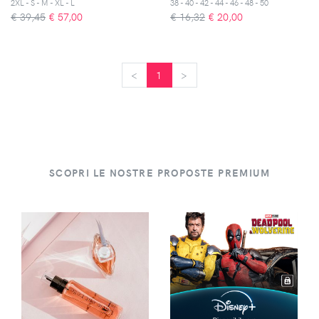
2XL - S - M - XL - L
38 - 40 - 42 - 44 - 46 - 48 - 50
€ 39,45
€
57,00
€ 16,32
€
20,00
<
<
1
>
>
SCOPRI LE NOSTRE PROPOSTE PREMIUM