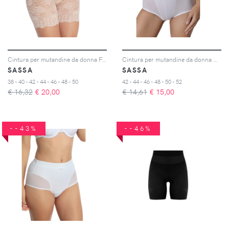
Cintura per mutandine da donna Functional Lace
Cintura per mutandine da donna Dot Jacquard
SASSA
SASSA
38 - 40 - 42 - 44 - 46 - 48 - 50
42 - 44 - 46 - 48 - 50 - 52
€ 16,32
€
20,00
€ 14,61
€
15,00
--43%
--46%