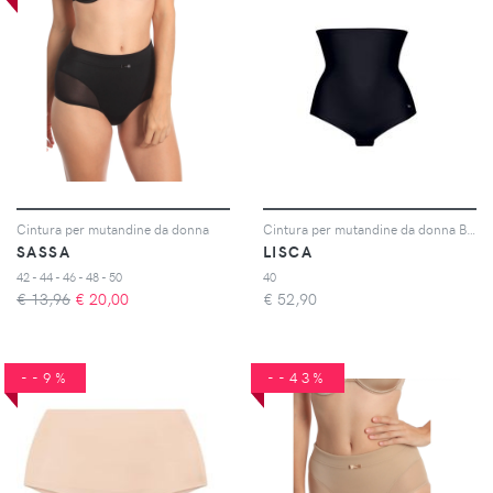
Cintura per mutandine da donna
Cintura per mutandine da donna Bella
SASSA
LISCA
42 - 44 - 46 - 48 - 50
40
€ 13,96
€
20,00
€
52,90
--9%
--43%