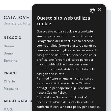
×
CATALOVE
Questo sito web utilizza
ENGLISH
cookie
Una ricerca, tutta la moda.
ITALIAN
Questo sito utilizza cookie e tecnologie
similari per il suo funzionamento e per
NEGOZIO
l’erogazione dei servizi in esso presenti,
cookie analitici (propri e di terze parti) per
Donna
comprendere e migliorare l’esperienza di
Uomo
navigazione dell’utente, nonché cookie di
profilazione (propri e di terze parti) per
Bambino
inviarti pubblicità in linea con le tue
preferenze manifestate nell’ambito della
PAGINE
navigazione in rete.
Per modificare o negare il consenso ad
Offerte
alcuni o a tutti i cookie clicca “Mostra
dettagli” o per saperne di più consulta la
Magazine
nostra Cookie Policy.
Cliccando su “Accetta tutti i cookie”
ABOUT CATALOVE
acconsenti all’uso dei suddetti cookie.
In
conformità con la nostra policy per i cookie.
F.A.Q.