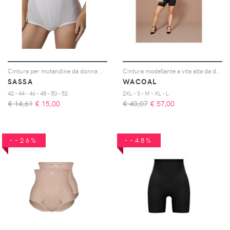
Cintura per mutandine da donna Dot Jacquard
Cintura modellante a vita alta da donna Ines secret
SASSA
WACOAL
42 - 44 - 46 - 48 - 50 - 52
2XL - S - M - XL - L
€ 14,61
€
15,00
€ 40,07
€
57,00
--26%
--48%