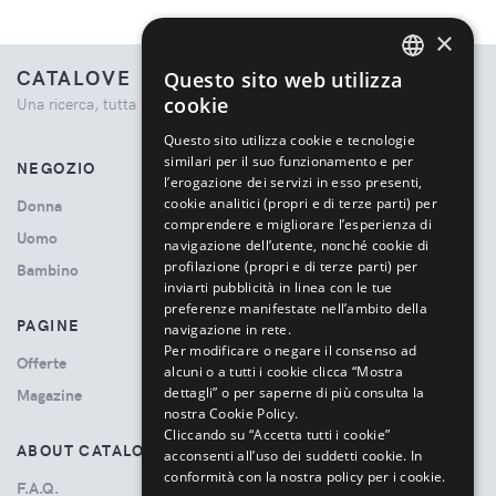
×
CATALOVE
Questo sito web utilizza
ENGLISH
cookie
Una ricerca, tutta la moda.
ITALIAN
Questo sito utilizza cookie e tecnologie
similari per il suo funzionamento e per
NEGOZIO
l’erogazione dei servizi in esso presenti,
cookie analitici (propri e di terze parti) per
Donna
comprendere e migliorare l’esperienza di
Uomo
navigazione dell’utente, nonché cookie di
profilazione (propri e di terze parti) per
Bambino
inviarti pubblicità in linea con le tue
preferenze manifestate nell’ambito della
PAGINE
navigazione in rete.
Per modificare o negare il consenso ad
Offerte
alcuni o a tutti i cookie clicca “Mostra
dettagli” o per saperne di più consulta la
Magazine
nostra Cookie Policy.
Cliccando su “Accetta tutti i cookie”
ABOUT CATALOVE
acconsenti all’uso dei suddetti cookie.
In
conformità con la nostra policy per i cookie.
F.A.Q.