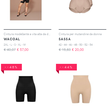
Cintura modellante a vita alta da donna Ines secret
Cintura per mutandine da donna
WACOAL
SASSA
2XL - L - S - XL - M
42 - 44 - 46 - 48 - 50 - 52 - 54
€ 40,07
€
57,00
€ 15,83
€
20,00
--48%
--44%