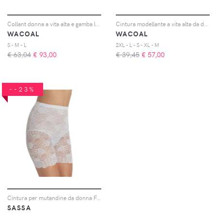
Collant donna a vita alta e gamba lunga Fit & lift
Cintura modellante a vita alta da donna Ines secret
WACOAL
WACOAL
S - M - L
2XL - L - S - XL - M
€ 63,04
€
93,00
€ 39,45
€
57,00
--23%
Cintura per mutandine da donna Functional Lace
SASSA