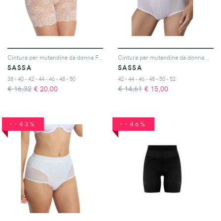
Cintura per mutandine da donna Functional Lace
Cintura per mutandine da donna Dot Jacquard
SASSA
SASSA
38 - 40 - 42 - 44 - 46 - 48 - 50
42 - 44 - 46 - 48 - 50 - 52
€ 16,32
€
20,00
€ 14,61
€
15,00
--43%
--46%