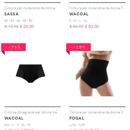
Cintura per mutandine da donna
Cintura per mutandine da donna Fit & lift
SASSA
WACOAL
42 - 44 - 46 - 48 - 50
S - M - L - XL
€ 13,96
€
20,00
€ 56,03
€
82,00
--76%
--25%
Cintura dimagrante per donna Ines secret
Cintura per mutandine da donna Julie
WACOAL
FOGAL
2XL - L - S - XL - M
L/XL - S/M