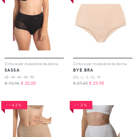
Cintura per mutandine da donna
Cintura per mutandine da donna
SASSA
BYE BRA
42 - 44 - 46 - 48 - 50
2XL - L - S - XL - M
€ 13,96
€
20,00
€ 27,43
€
29,95
--43%
--3%