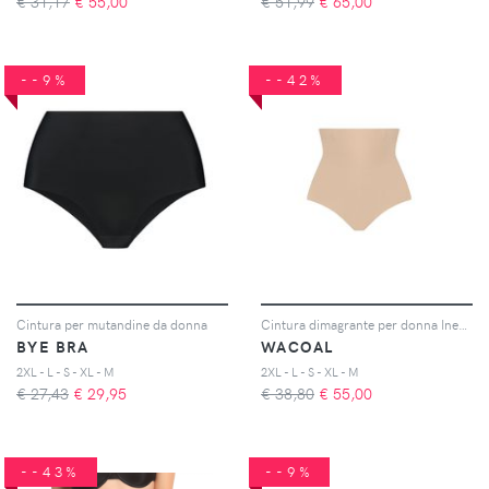
€ 31,17
€
55,00
€ 51,99
€
65,00
--9%
--42%
Cintura per mutandine da donna
Cintura dimagrante per donna Ines secret
BYE BRA
WACOAL
2XL - L - S - XL - M
2XL - L - S - XL - M
€ 27,43
€
29,95
€ 38,80
€
55,00
--43%
--9%