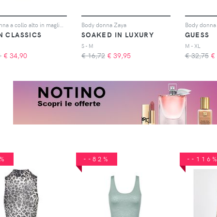
Body donna a collo alto in maglia a costine
Body donna Zaya
Body donna
N CLASSICS
SOAKED IN LUXURY
GUESS
S - M
M - XL
1
€
34,90
€ 16,72
€
39,95
€ 32,75
€
1%
--82%
--116