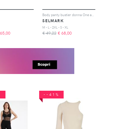
Body panty bustier donna One and Shape
SELMARK
M - L - 2XL - S - XL
65,00
€ 49,22
€
68,00
%
--41%