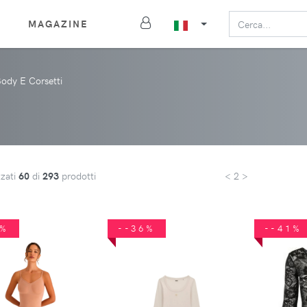
MAGAZINE
ody E Corsetti
zzati
60
di
293
prodotti
< 2 >
8%
--36%
--41%