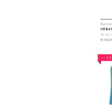
Body don
URBA
XS - XL -
€ 14,2
--2