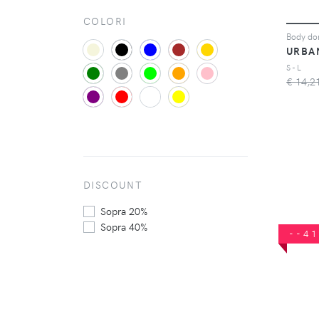
COLORI
URBA
S - L
€ 14,2
DISCOUNT
Sopra 20%
Sopra 40%
--4