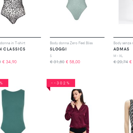
donna in T-shirt
Body donna Zero Feel Bliss
N CLASSICS
SLOGGI
ADMAS
S
M - XL
0
€
34,90
€ 31,80
€
58,00
€ 20,74
€
5%
--302%