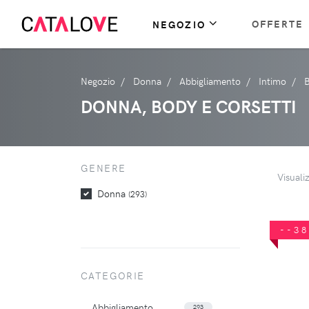
OFFERTE
NEGOZIO
Negozio
Donna
Abbigliamento
Intimo
B
DONNA, BODY E CORSETTI
GENERE
Visuali
Donna
(293)
--3
CATEGORIE
Abbigliamento
293