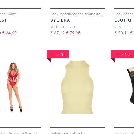
nna Coast
Body modellante con scollatura a V donna
Body donna
EST
BYE BRA
ESOTIQ
M - L - 2XL - S - XL
S - M
0
€
34,99
€ 67,12
€
79,95
€ 20,11
€
--7%
--71%
Body in pizzo femminile Scalloped Teddy
Dolcevita a costine GT
Body donna