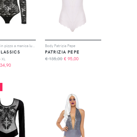
Body donna in pizzo a manica lunga
Body Patrizia Pepe
LASSICS
PATRIZIA PEPE
€ 135,00
€
95,00
- XL
34,90