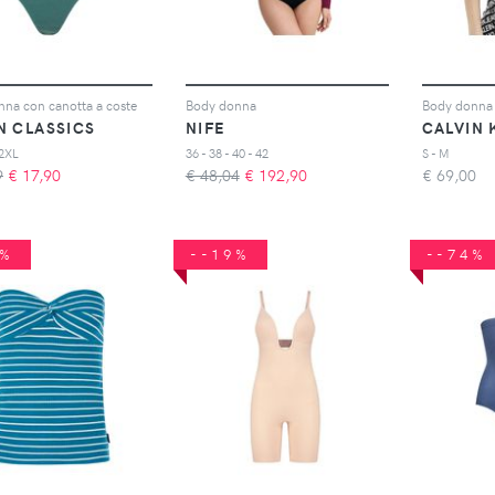
na con canotta a coste
Body donna
Body donna 
N CLASSICS
NIFE
CALVIN 
 2XL
36 - 38 - 40 - 42
S - M
9
€
17,90
€ 48,04
€
192,90
€
69,00
2%
--19%
--74%