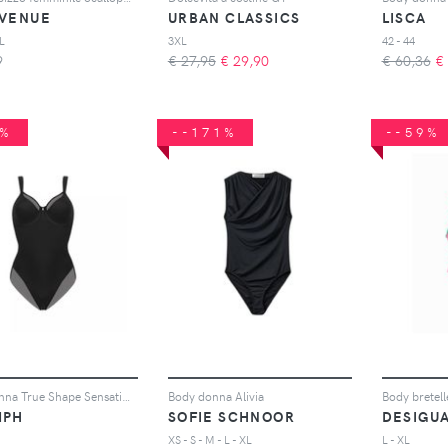
AVENUE
URBAN CLASSICS
LISCA
L
3XL
42 - 44
9
€ 27,95
€
29,90
€ 60,36
€
3%
--171%
--59%
Body donna True Shape Sensation BSW
Body donna Alivia
MPH
SOFIE SCHNOOR
DESIGU
XS - S - M - L - XL
L - XL