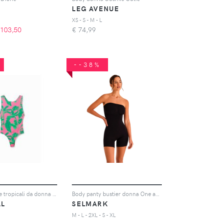
LEG AVENUE
XS - S - M - L
103,50
€
74,99
--38%
Body bretelle tropicali da donna in tessuto a coste
Body panty bustier donna One and Shape
AL
SELMARK
M - L - 2XL - S - XL