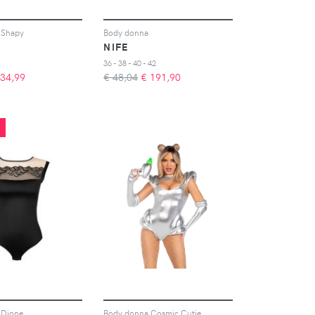
 Shapy
Body donna
NIFE
36 - 38 - 40 - 42
34,99
€ 48,04
€
191,90
 Dione
Body donna Cosmic Cutie