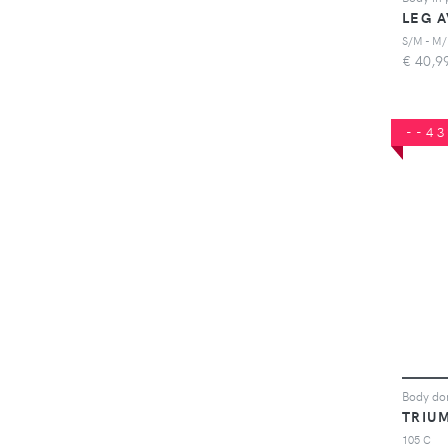
LEG 
S/M - M/
€
40,9
--4
TRIU
105 C