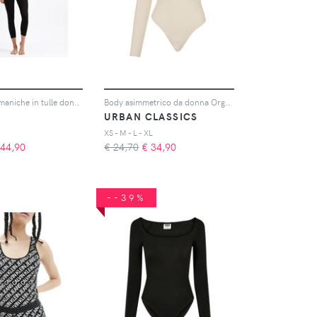
Body senza maniche in tulle donna Classic
Body asimmetrico da donna Organic Stretch
URBAN CLASSICS
XS - M - L - XL
44,90
€ 24,70
€
34,90
--39%