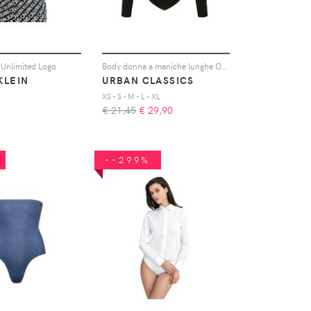
Unlimited Logo
Body donna a maniche lunghe Organic
KLEIN
URBAN CLASSICS
XS - S - M - L - XL
€ 21,45
€
29,90
--299%