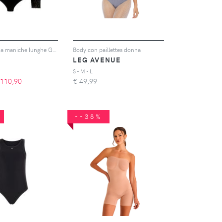
Body donna a maniche lunghe Grace
Body con paillettes donna
LEG AVENUE
S - M - L
110,90
€
49,99
--38%