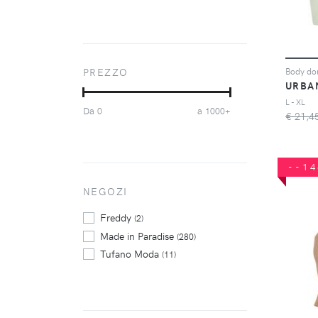
L'Una
(5)
Nife
(13)
Only
(4)
Pieces
(4)
PREZZO
Pinko
(3)
URBA
Sassa
(13)
L - XL
Da
a
0
1000+
€ 21,4
Scandale Éco-Lingerie
(5)
Selmark
(11)
Sloggi
(6)
--1
Soaked In Luxury
(5)
Triumph
NEGOZI
(15)
Urban Classics
(70)
Freddy
(2)
Made in Paradise
(280)
Tufano Moda
(11)