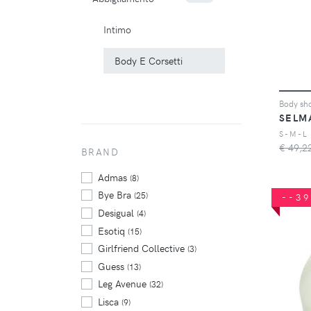
Intimo
Body E Corsetti
SELM
S - M - L
€ 49,2
BRAND
Admas
(8)
Bye Bra
(25)
--3
Desigual
(4)
Esotiq
(15)
Girlfriend Collective
(3)
Guess
(13)
Leg Avenue
(32)
Lisca
(9)