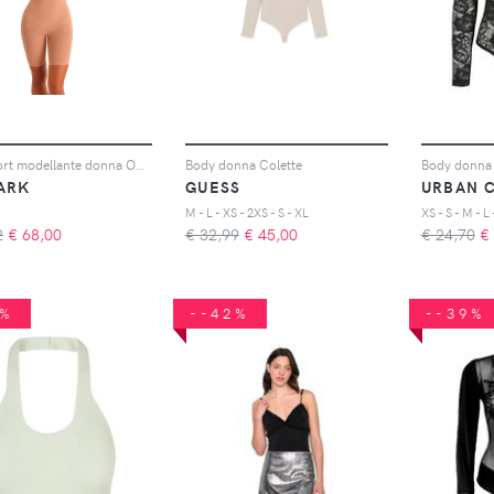
Body short modellante donna One and Shape
Body donna Colette
ARK
GUESS
URBAN C
M - L - XS - 2XS - S - XL
XS - S - M - L 
2
€
68,00
€ 32,99
€
45,00
€ 24,70
€
9%
--42%
--39%