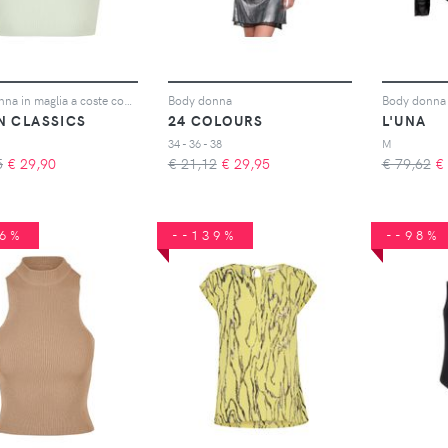
Body donna in maglia a coste con scollo incrociato
Body donna
N CLASSICS
24 COLOURS
L'UNA
34 - 36 - 38
M
5
€
29,90
€ 21,12
€
29,95
€ 79,62
€
46%
--139%
--98%