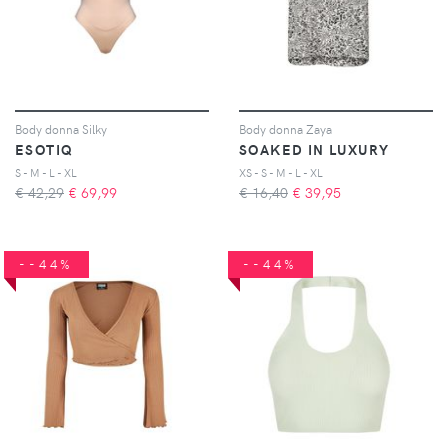
Body donna Silky
Body donna Zaya
ESOTIQ
SOAKED IN LUXURY
S - M - L - XL
XS - S - M - L - XL
€ 42,29
€
69,99
€ 16,40
€
39,95
--44%
--44%