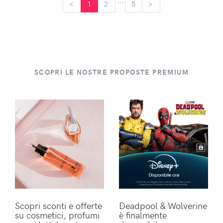
...
<
<
1
2
5
>
>
SCOPRI LE NOSTRE PROPOSTE PREMIUM
Scopri sconti e offerte
Deadpool & Wolverine
su cosmetici, profumi
è finalmente