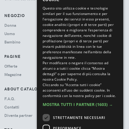
ITALIAN
Questo sito utilizza cookie e tecnologie
similari per il suo funzionamento e per
NEGOZIO
l’erogazione dei servizi in esso presenti,
cookie analitici (propri e di terze parti) per
Donna
comprendere e migliorare l’esperienza di
Uomo
navigazione dell’utente, nonché cookie di
profilazione (propri e di terze parti) per
Bambino
inviarti pubblicità in linea con le tue
preferenze manifestate nell’ambito della
PAGINE
navigazione in rete.
Per modificare o negare il consenso ad
Offerte
alcuni o a tutti i cookie clicca “Mostra
dettagli” o per saperne di più consulta la
Magazine
nostra Cookie Policy.
Cliccando su “Accetta tutti i cookie”
ABOUT CATALOVE
acconsenti all’uso dei suddetti cookie.
In
conformità con la nostra policy per i cookie.
F.A.Q.
MOSTRA TUTTI I PARTNER
(1603) →
Contatti
Diventa partner
STRETTAMENTE NECESSARI
PERFORMANCE