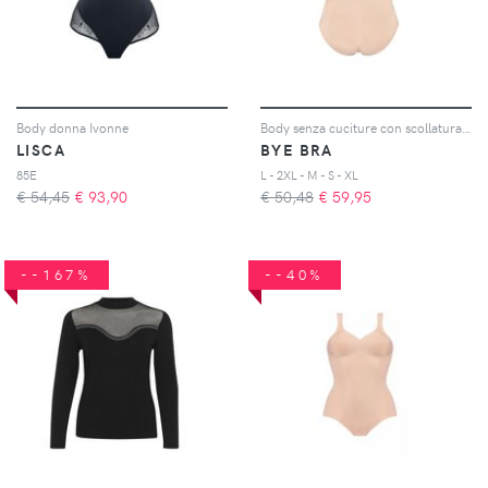
Body donna Ivonne
Body senza cuciture con scollatura aperta per donna Soft Touch Seamless
LISCA
BYE BRA
85E
L - 2XL - M - S - XL
€ 54,45
€
93,90
€ 50,48
€
59,95
--167%
--40%