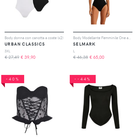
Body donna con canotta a coste (x2)
Body Modellante Femminile One and Shape
URBAN CLASSICS
SELMARK
3XL
L
€ 27,49
€
39,90
€ 46,38
€
65,00
-40%
--44%