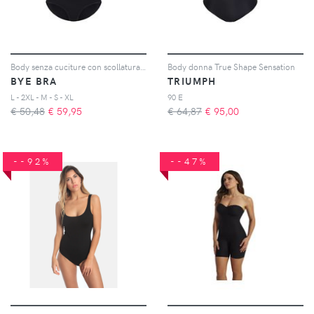
Body senza cuciture con scollatura aperta per donna Soft Touch Seamless
Body donna True Shape Sensation
BYE BRA
TRIUMPH
L - 2XL - M - S - XL
90 E
€ 50,48
€
59,95
€ 64,87
€
95,00
--92%
--47%