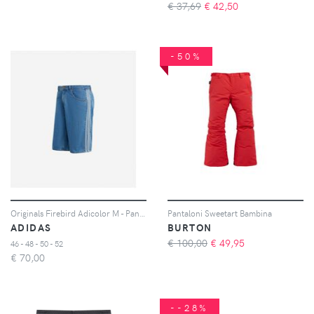
€ 37,69
€
42,50
-50%
Originals Firebird Adicolor M - Pantaloncini - Uomo - Blu
Pantaloni Sweetart Bambina
ADIDAS
BURTON
€ 100,00
€
49,95
46 - 48 - 50 - 52
€
70,00
--28%