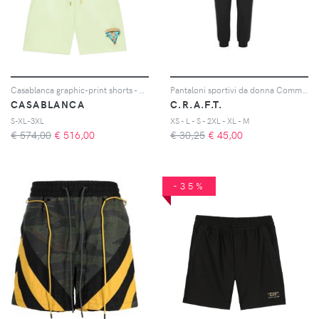
Casablanca graphic-print shorts - Verde
Pantaloni sportivi da donna Community 2.0
CASABLANCA
C.R.A.F.T.
S-XL-3XL
XS - L - S - 2XL - XL - M
€ 574,00
€
516,00
€ 30,25
€
45,00
-35%