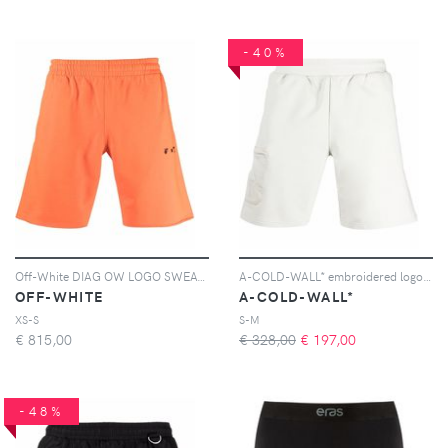
-40%
Off-White DIAG OW LOGO SWEATSHORTS ORANGEADE BLACK - Arancione
A-COLD-WALL* embroidered logo track shorts - Toni neutri
OFF-WHITE
A-COLD-WALL*
XS-S
S-M
€
815,00
€ 328,00
€
197,00
-48%