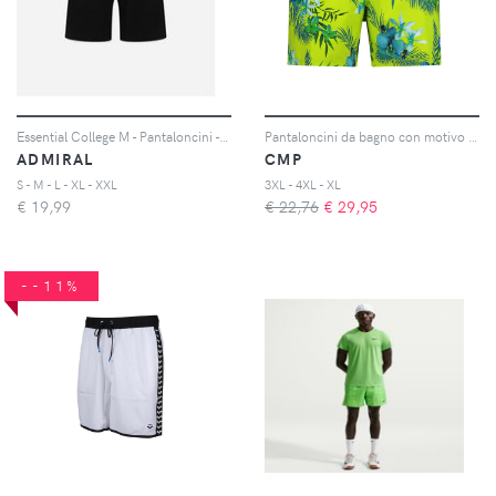
Essential College M - Pantaloncini - Uomo - Nero
Pantaloncini da bagno con motivo tropicale
ADMIRAL
CMP
S - M - L - XL - XXL
3XL - 4XL - XL
€
19,99
€ 22,76
€
29,95
--11%