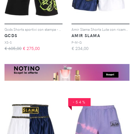
Gcds Shorts sportivi con stampa - Nero
Amir Slama Shorts Luta con ricamo - Bianco
GCDS
AMIR SLAMA
XS-S
P-M-G
€ 605,00
€
275,00
€
234,00
-54%