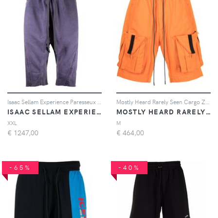
Isaac Sellam Experience Paresseux cotton shorts - Viola
Mostly Heard Rarely Seen Cargo Zipoff - Arancione
ISAAC SELLAM EXPERIENCE
MOSTLY HEARD RARELY SEEN
XXL
M
€
1247,00
€
464,00
-65%
-40%