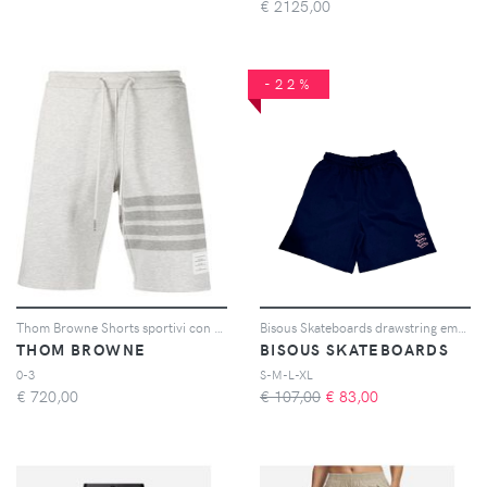
€
2125,00
-22%
Thom Browne Shorts sportivi con dettaglio a 4 righe - Grigio
Bisous Skateboards drawstring embroidered shorts - Blu
THOM BROWNE
BISOUS SKATEBOARDS
0-3
S-M-L-XL
€
720,00
€ 107,00
€
83,00