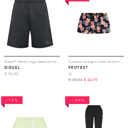
Diesel P-Marshy logo-detail shorts - Nero
Custome da bagno uomo da donna Slo
DIESEL
PROTEST
€
94,00
36
€ 35,04
€
44,99
-10%
--49%