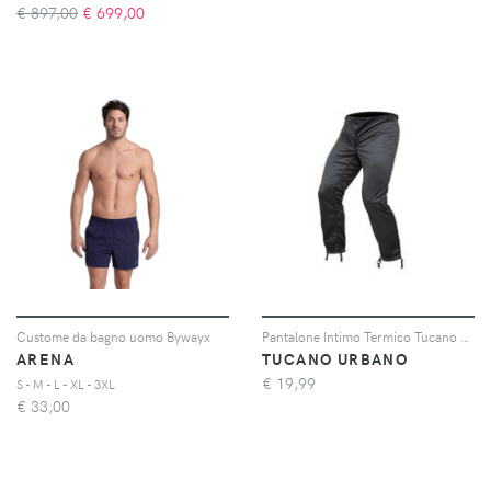
€ 897,00
€
699,00
Custome da bagno uomo Bywayx
Pantalone Intimo Termico Tucano Urbano Jeans Nero M
ARENA
TUCANO URBANO
€
19,99
S - M - L - XL - 3XL
€
33,00