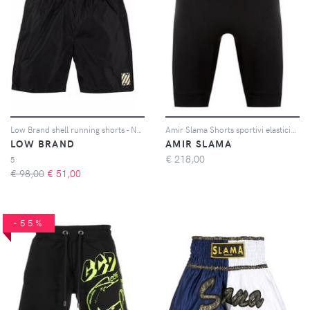
Low Brand shell running shorts - Nero
Amir Slama Shorts sportivi elasticizzati - Nero
LOW BRAND
AMIR SLAMA
€
218,00
5
€ 98,00
€
51,00
-55%