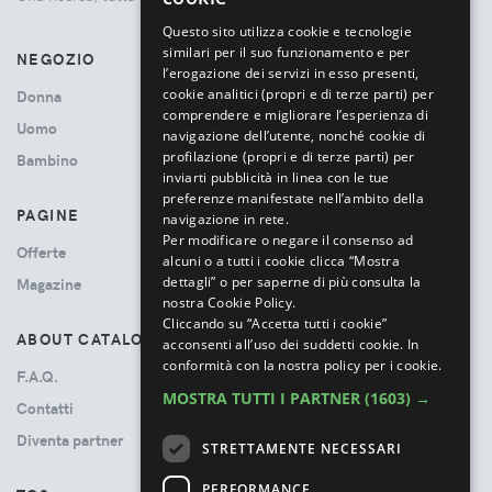
ITALIAN
Questo sito utilizza cookie e tecnologie
similari per il suo funzionamento e per
NEGOZIO
l’erogazione dei servizi in esso presenti,
cookie analitici (propri e di terze parti) per
Donna
comprendere e migliorare l’esperienza di
Uomo
navigazione dell’utente, nonché cookie di
profilazione (propri e di terze parti) per
Bambino
inviarti pubblicità in linea con le tue
preferenze manifestate nell’ambito della
PAGINE
navigazione in rete.
Per modificare o negare il consenso ad
Offerte
alcuni o a tutti i cookie clicca “Mostra
dettagli” o per saperne di più consulta la
Magazine
nostra Cookie Policy.
Cliccando su “Accetta tutti i cookie”
ABOUT CATALOVE
acconsenti all’uso dei suddetti cookie.
In
conformità con la nostra policy per i cookie.
F.A.Q.
MOSTRA TUTTI I PARTNER
(1603) →
Contatti
Diventa partner
STRETTAMENTE NECESSARI
PERFORMANCE