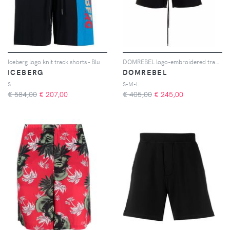
Iceberg logo knit track shorts - Blu
DOMREBEL logo-embroidered track shorts - Nero
ICEBERG
DOMREBEL
S
S-M-L
€ 584,00
€
207,00
€ 405,00
€
245,00