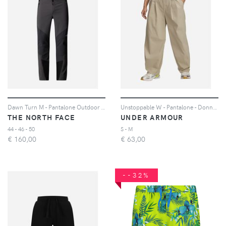
Dawn Turn M - Pantalone Outdoor - Uomo - Grigio
Unstoppable W - Pantalone - Donna - Beige
THE NORTH FACE
UNDER ARMOUR
44 - 46 - 50
S - M
€
160,00
€
63,00
--32%