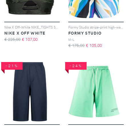
Nike X Off-White NIKE_TIGHTS STRIPES TOP BLACK BLUE - Nero
Formy Studio stripe-print high-waisted shorts - Blu
NIKE X OFF WHITE
FORMY STUDIO
€ 225,00
€
107,00
M-L
€ 175,00
€
105,00
-21%
-24%