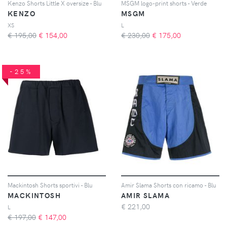
Kenzo Shorts Little X oversize - Blu
MSGM logo-print shorts - Verde
KENZO
MSGM
XS
L
€ 195,00
€
154,00
€ 230,00
€
175,00
-25%
Mackintosh Shorts sportivi - Blu
Amir Slama Shorts con ricamo - Blu
MACKINTOSH
AMIR SLAMA
€
221,00
L
€ 197,00
€
147,00