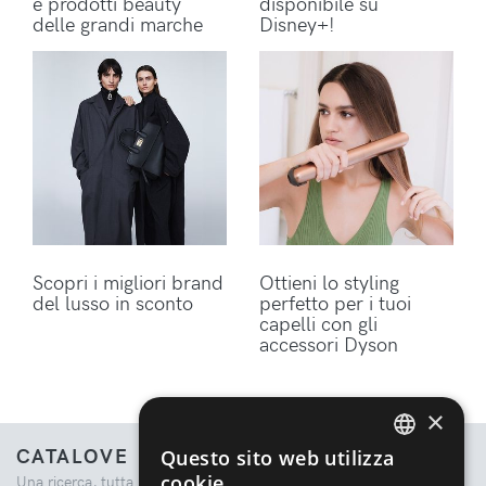
e prodotti beauty
disponibile su
delle grandi marche
Disney+!
Scopri i migliori brand
Ottieni lo styling
del lusso in sconto
perfetto per i tuoi
capelli con gli
accessori Dyson
×
CATALOVE
Questo sito web utilizza
ENGLISH
cookie
Una ricerca, tutta la moda.