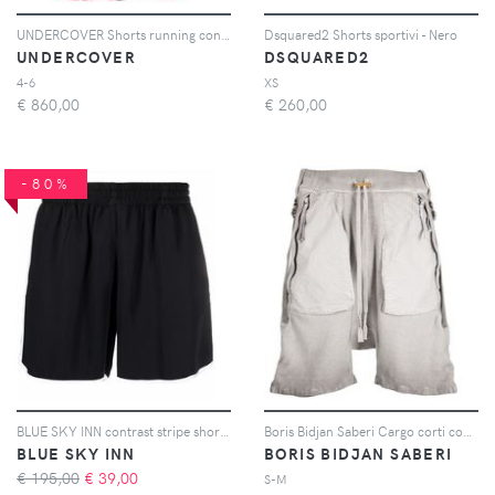
UNDERCOVER Shorts running con stampa - Rosso
Dsquared2 Shorts sportivi - Nero
UNDERCOVER
DSQUARED2
4-6
XS
€
860,00
€
260,00
-80%
BLUE SKY INN contrast stripe shorts - Nero
Boris Bidjan Saberi Cargo corti con effetto schiarito - Grigio
BLUE SKY INN
BORIS BIDJAN SABERI
€ 195,00
€
39,00
S-M