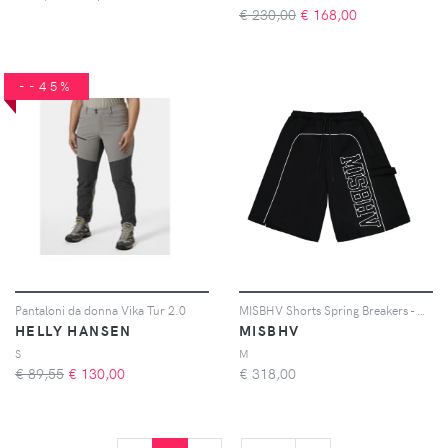
€ 230,00
€
168,00
--45%
Pantaloni da donna Vika Tur 2.0
MISBHV Shorts Spring Breakers - Nero
HELLY HANSEN
MISBHV
S
M
€ 89,55
€
130,00
€
318,00