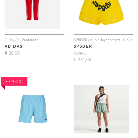
O Boy Jr - Pantalone
SP5DER double-layer shorts - Giallo
ADIDAS
SP5DER
€
28,00
XS-S-XL
€
271,00
--10%