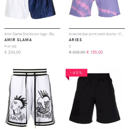
Amir Slama Shorts con logo - Blu
Aries tie dye-print track shorts - Viola
AMIR SLAMA
ARIES
P-M-GG
S
€
234,00
€ 338,00
€
155,00
-40%