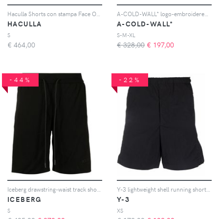
Haculla Shorts con stampa Face Off - Bianco
A-COLD-WALL* logo-embroidered cotton shorts - Nero
HACULLA
A-COLD-WALL*
S
S-M-XL
€
464,00
€ 328,00
€
197,00
-44%
-22%
Iceberg drawstring-waist track shorts - Nero
Y-3 lightweight shell running shorts - Nero
ICEBERG
Y-3
S
XS