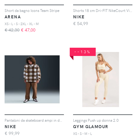
Short da bagno Icons Team Stripe
Shorts 18 cm Dri-FIT NikeCourt Victory – Uomo - Verde
ARENA
NIKE
€
54,99
XS - L - S - 2XL - XL - M
€ 42,30
€
47,00
--13%
Pantaloni da skateboard ampi in denim Nike SB – Uomo - Marrone
Leggings Push up donna 2.0
NIKE
GYM GLAMOUR
€
99,99
XS - S - M - L