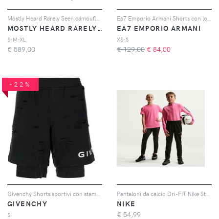
Mostly Heard Rarely Seen camouflage striped track shorts - Verde
Ea7 Emporio Armani Shorts con logo - Nero
MOSTLY HEARD RARELY SEEN
EA7 EMPORIO ARMANI
S-M-XL
XS-S
€
589,00
€ 129,00
€
84,00
-22%
Givenchy Shorts sportivi con stampa - Nero
Pantaloni da calcio Dri-FIT Nike Strike – Ragazzo/a - Nero
GIVENCHY
NIKE
€
54,99
S