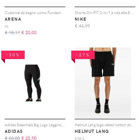
Custome da bagno uomo Fundamentals X
Shorts Dri-FIT 2-in-1 a vita alta 8 cm Nike One – Donna - Verde
ARENA
NIKE
€
44,99
XL
€ 18,17
€
20,00
-30%
-27%
Adidas Essentials Big Logo Leggins, Taglia L Donna Colore Nero
Helmut Lang logo-detail cotton shorts - Nero
ADIDAS
HELMUT LANG
€ 30,00
€
20,90
S-M-L