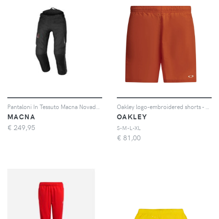
Pantaloni In Tessuto Macna Novado 2.0 Nero Accorciato XXL
Oakley logo-embroidered shorts - Rosso
MACNA
OAKLEY
€
249,95
S-M-L-XL
€
81,00