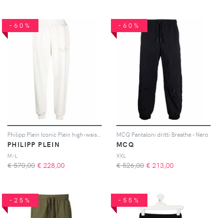
-60%
-60%
Philipp Plein Iconic Plein high-waisted trackpants - Toni neutri
MCQ Pantaloni dritti Breathe - Nero
PHILIPP PLEIN
MCQ
M-L
XXL
€ 570,00
€
228,00
€ 526,00
€
213,00
-25%
-55%