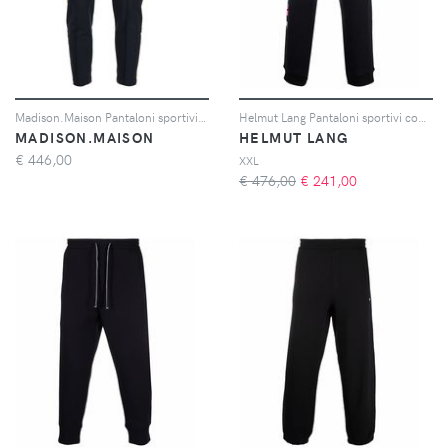
Madison.Maison Pantaloni sportivi con banda laterale - Blu
Helmut Lang Pantaloni sportivi con logo 3D - Nero
MADISON.MAISON
HELMUT LANG
€
446,00
XXL
€ 476,00
€
241,00