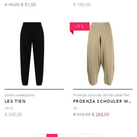
€ 98,00
€
51,00
€
190,00
-9%
cotton sweatpants
Proenza Schouler White Label Pantaloni affusolati crop - Toni neutri
LES TIEN
PROENZA SCHOULER WHITE LABEL
XS-M
XS
€
245,00
€ 312,00
€
284,00