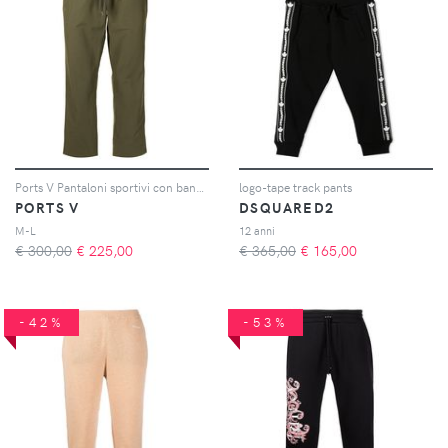
Ports V Pantaloni sportivi con banda laterale - Verde
logo-tape track pants
PORTS V
DSQUARED2
M-L
12 anni
€ 300,00
€
225,00
€ 365,00
€
165,00
-42%
-53%