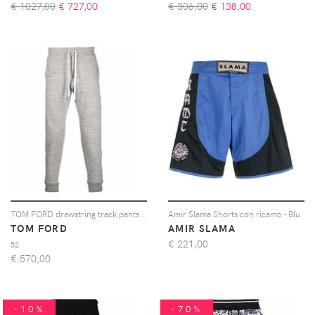
€ 1027,00
€
727,00
€ 306,00
€
138,00
TOM FORD drawstring track pants - Grigio
Amir Slama Shorts con ricamo - Blu
TOM FORD
AMIR SLAMA
€
221,00
52
€
570,00
-10%
-70%