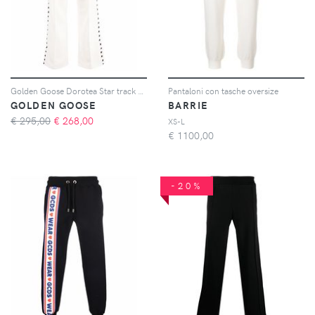
Golden Goose Dorotea Star track pants - Toni neutri
Pantaloni con tasche oversize
GOLDEN GOOSE
BARRIE
€ 295,00
€
268,00
XS-L
€
1100,00
-20%