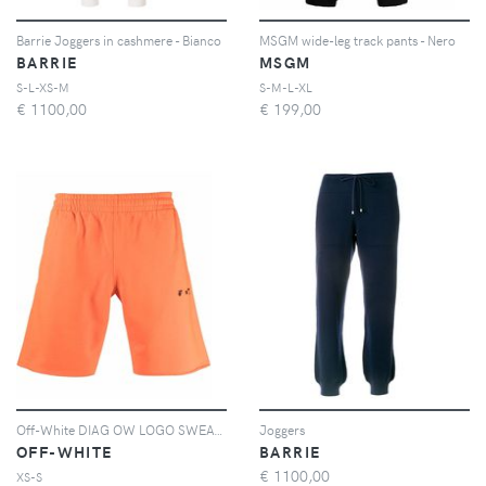
Barrie Joggers in cashmere - Bianco
MSGM wide-leg track pants - Nero
BARRIE
MSGM
S-L-XS-M
S-M-L-XL
€
1100,00
€
199,00
Off-White DIAG OW LOGO SWEATSHORTS ORANGEADE BLACK - Arancione
Joggers
OFF-WHITE
BARRIE
€
1100,00
XS-S