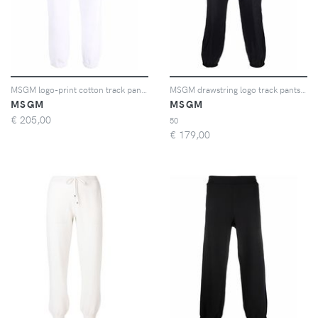
MSGM logo-print cotton track pants - Bianco
MSGM drawstring logo track pants - Nero
MSGM
MSGM
€
205,00
50
€
179,00