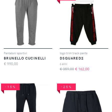
Pantaloni sportivi
logo trim track pants
BRUNELLO CUCINELLI
DSQUARED2
€
990,00
6 anni
€ 359,00
€
162,00
-15%
-25%