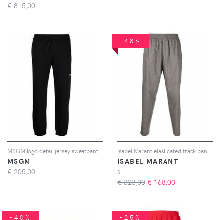
€
815,00
-48%
MSGM logo detail jersey sweatpants - Nero
Isabel Marant elasticated track pants - Grigio
MSGM
ISABEL MARANT
€
205,00
S
€ 323,00
€
168,00
-40%
-25%