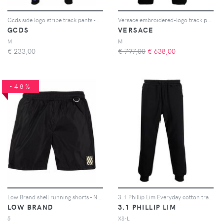
Gcds side logo stripe track pants - Nero
Versace embroidered-logo track pants - Nero
GCDS
VERSACE
M
M
€
233,00
€ 797,00
€
638,00
-48%
Low Brand shell running shorts - Nero
3.1 Phillip Lim Everyday cotton track pants - Nero
LOW BRAND
3.1 PHILLIP LIM
5
XS-L