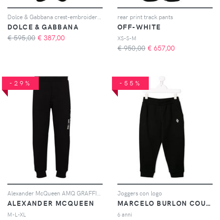
Dolce & Gabbana crest-embroidered track pants - Nero
rear print track pants
DOLCE & GABBANA
OFF-WHITE
€ 595,00
€
387,00
XS-S-M
€ 950,00
€
657,00
-29%
-55%
Alexander McQueen AMQ GRAFFIT PRNT SWTPNT BLK - Nero
Joggers con logo
ALEXANDER MCQUEEN
MARCELO BURLON COUNTY OF MILAN
M-L-XL
6 anni