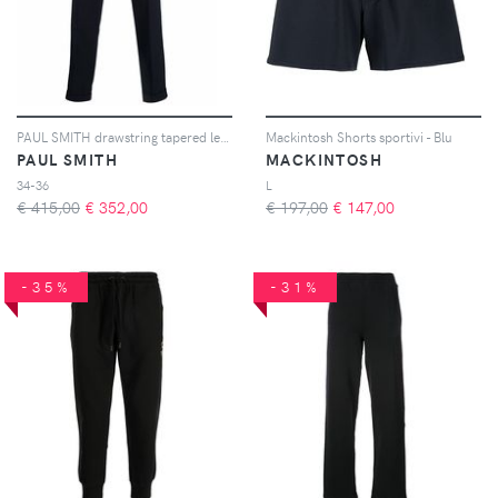
PAUL SMITH drawstring tapered leg trousers - Blu
Mackintosh Shorts sportivi - Blu
PAUL SMITH
MACKINTOSH
34-36
L
€ 415,00
€
352,00
€ 197,00
€
147,00
-35%
-31%