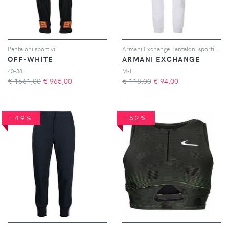
Pantaloni sportivi
Armani Exchange Pantaloni sportivi - Bianco
OFF-WHITE
ARMANI EXCHANGE
40-38
M-L
€ 1661,00
€
965,00
€ 118,00
€
94,00
-49%
-52%