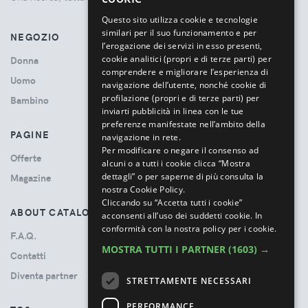
ITALIAN
Questo sito utilizza cookie e tecnologie
similari per il suo funzionamento e per
NEGOZIO
l’erogazione dei servizi in esso presenti,
cookie analitici (propri e di terze parti) per
Donna
comprendere e migliorare l’esperienza di
Uomo
navigazione dell’utente, nonché cookie di
profilazione (propri e di terze parti) per
Bambino
inviarti pubblicità in linea con le tue
preferenze manifestate nell’ambito della
PAGINE
navigazione in rete.
Per modificare o negare il consenso ad
Offerte
alcuni o a tutti i cookie clicca “Mostra
dettagli” o per saperne di più consulta la
Magazine
nostra Cookie Policy.
Cliccando su “Accetta tutti i cookie”
ABOUT CATALOVE
acconsenti all’uso dei suddetti cookie.
In
conformità con la nostra policy per i cookie.
F.A.Q.
MOSTRA TUTTI I PARTNER
(1603) →
Contatti
Diventa partner
STRETTAMENTE NECESSARI
PERFORMANCE