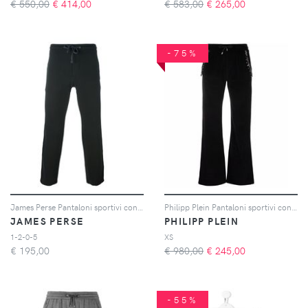
€ 550,00
€
414,00
€ 583,00
€
265,00
-75%
James Perse Pantaloni sportivi con coulisse - Nero
Philipp Plein Pantaloni sportivi con cristalli - Nero
JAMES PERSE
PHILIPP PLEIN
1-2-0-5
XS
€
195,00
€ 980,00
€
245,00
-55%