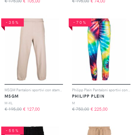
€ 175,00
€
105,00
€ 195,00
€
74,00
-35%
-70%
MSGM Pantaloni sportivi con stampa - Toni neutri
Philipp Plein Pantaloni sportivi con fantasia tie dye - Blu
MSGM
PHILIPP PLEIN
M-XL
M
€ 195,00
€
127,00
€ 750,00
€
225,00
-55%