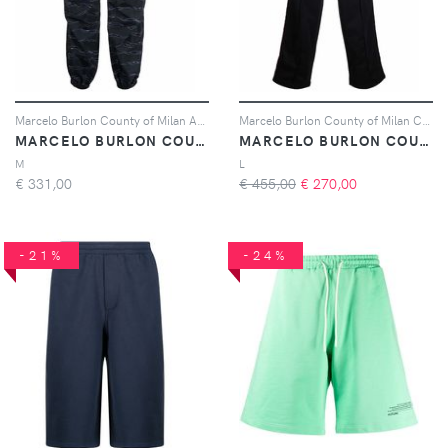
Marcelo Burlon County of Milan ALL OVER CAMOU NYLON JOGGING DARK BLUE B
Marcelo Burlon County of Milan CROSS TAPE LOOSE TRACK PANTS BLACK BRICK - Nero
MARCELO BURLON COUNTY OF MILAN
MARCELO BURLON COUNTY OF MILAN
M
L
€
331,00
€ 455,00
€
270,00
-21%
-24%