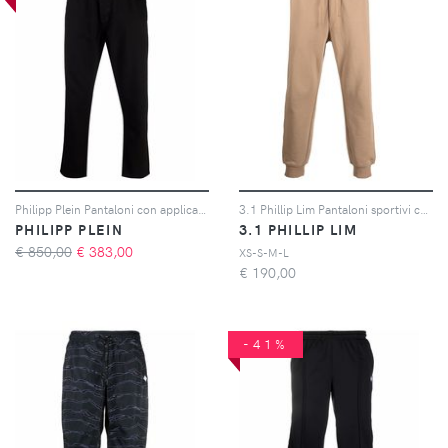
Philipp Plein Pantaloni con applicazione logo - Nero
3.1 Phillip Lim Pantaloni sportivi con coulisse - Toni neutri
PHILIPP PLEIN
3.1 PHILLIP LIM
€ 850,00
€
383,00
XS-S-M-L
€
190,00
-41%