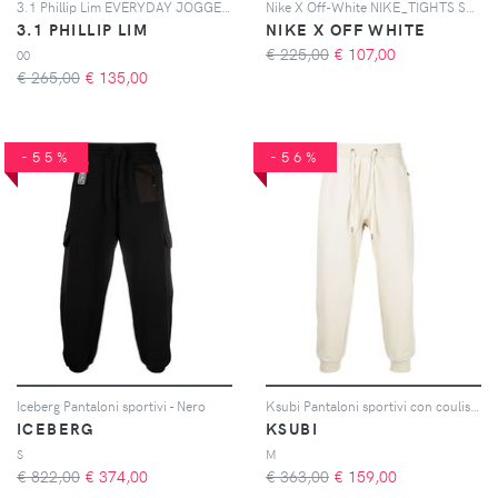
3.1 Phillip Lim EVERYDAY JOGGER - Blu
Nike X Off-White NIKE_TIGHTS STRIPES TOP BLACK BLUE - Nero
3.1 PHILLIP LIM
NIKE X OFF WHITE
€ 225,00
€
107,00
00
€ 265,00
€
135,00
-55%
-56%
Iceberg Pantaloni sportivi - Nero
Ksubi Pantaloni sportivi con coulisse - Toni neutri
ICEBERG
KSUBI
S
M
€ 822,00
€
374,00
€ 363,00
€
159,00