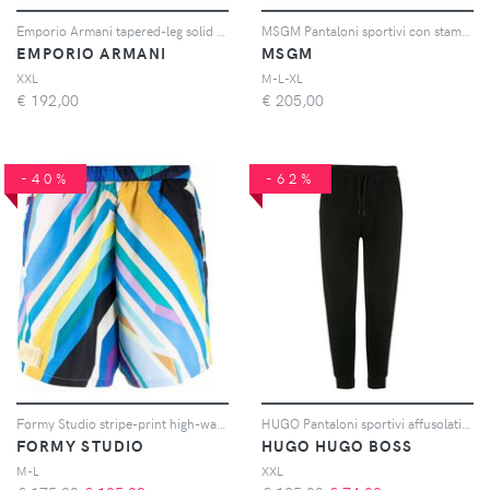
Emporio Armani tapered-leg solid tarck pants - Blu
MSGM Pantaloni sportivi con stampa - Nero
EMPORIO ARMANI
MSGM
XXL
M-L-XL
€
192,00
€
205,00
-40%
-62%
Formy Studio stripe-print high-waisted shorts - Blu
HUGO Pantaloni sportivi affusolati Daky - Nero
FORMY STUDIO
HUGO HUGO BOSS
M-L
XXL