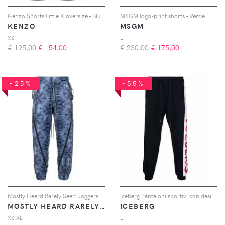
Kenzo Shorts Little X oversize - Blu
MSGM logo-print shorts - Verde
KENZO
MSGM
XS
L
€ 195,00
€
154,00
€ 230,00
€
175,00
-25%
-55%
Mostly Heard Rarely Seen Joggers con zip Kaleidosco - Blu
Iceberg Pantaloni sportivi con design color-block - Blu
MOSTLY HEARD RARELY SEEN
ICEBERG
XS-XL
L