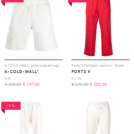
A-COLD-WALL* embroidered logo track shorts - Toni neutri
Ports V Pantaloni sportivi - Rosso
A-COLD-WALL*
PORTS V
S-M
S-L-XL
€ 328,00
€
197,00
€ 270,00
€
203,00
-9%