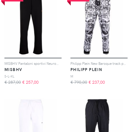
MISBHV Pantaloni sportivi Neuroma con stampa - Nero
Philipp Plein New Baroque track pants - Bianco
MISBHV
PHILIPP PLEIN
S-L-XL
M
€ 287,00
€
257,00
€ 790,00
€
237,00