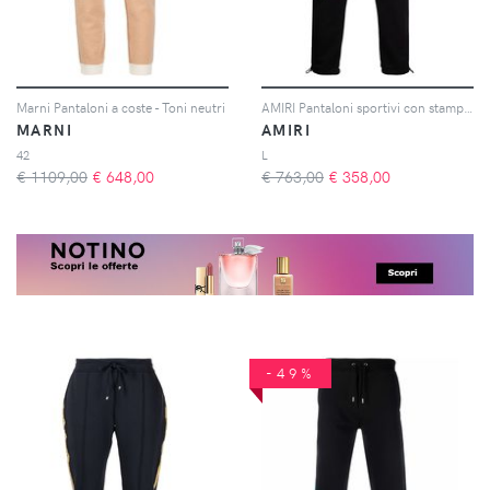
Marni Pantaloni a coste - Toni neutri
AMIRI Pantaloni sportivi con stampa paisley - Nero
MARNI
AMIRI
42
L
€ 1109,00
€
648,00
€ 763,00
€
358,00
-49%