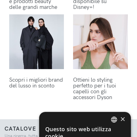
e prodotti beauty
disponibile su
delle grandi marche
Disney+!
Scopri i migliori brand
Ottieni lo styling
del lusso in sconto
perfetto per i tuoi
capelli con gli
accessori Dyson
×
CATALOVE
Questo sito web utilizza
ENGLISH
cookie
Una ricerca, tutta la moda.