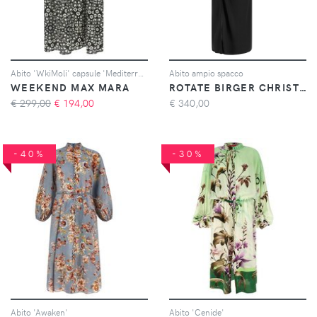
Abito 'WkiMoli' capsule 'Mediterranean Ease'
Abito ampio spacco
WEEKEND MAX MARA
ROTATE BIRGER CHRISTENSEN
€ 299,00
€
194,00
€
340,00
-40%
-30%
Abito 'Awaken'
Abito 'Cenide'