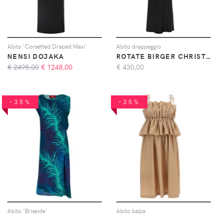
Abito 'Corsetted Draped Maxi'
Abito drappeggio
NENSI DOJAKA
ROTATE BIRGER CHRISTENSEN
€ 2495,00
€
1248,00
€
430,00
-35%
-35%
Abito 'Briseide'
Abito balza