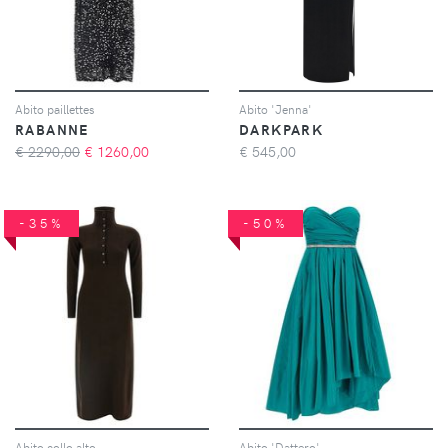
Abito paillettes
Abito 'Jenna'
RABANNE
DARKPARK
€ 2290,00
€
1260,00
€
545,00
-35%
-50%
Abito collo alto
Abito 'Dattero'