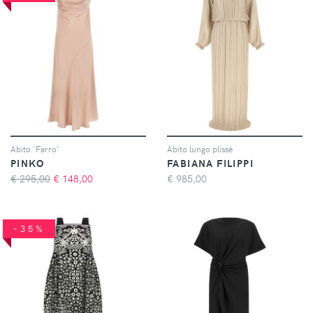
Abito 'Farro'
Abito lungo plissé
PINKO
FABIANA FILIPPI
€ 295,00
€
148,00
€
985,00
-35%