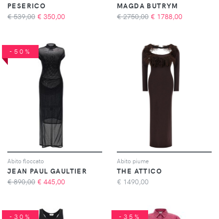
PESERICO
MAGDA BUTRYM
€ 539,00
€
350,00
€ 2750,00
€
1788,00
-50%
Abito floccato
Abito piume
JEAN PAUL GAULTIER
THE ATTICO
€ 890,00
€
445,00
€
1490,00
-30%
-35%