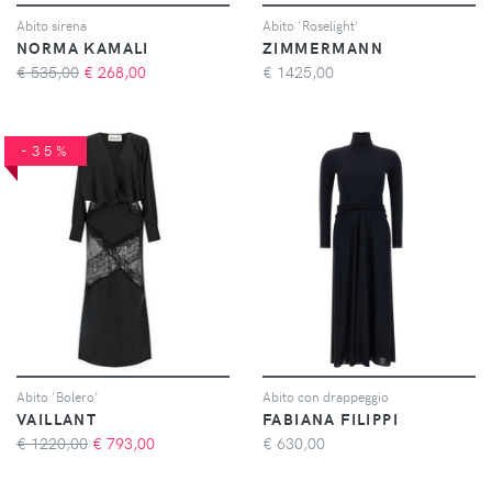
Abito sirena
Abito 'Roselight'
NORMA KAMALI
ZIMMERMANN
€ 535,00
€
268,00
€
1425,00
-35%
Abito 'Bolero'
Abito con drappeggio
VAILLANT
FABIANA FILIPPI
€ 1220,00
€
793,00
€
630,00