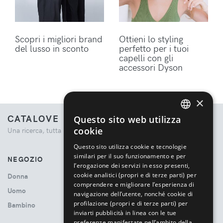
Scopri i migliori brand
Ottieni lo styling
del lusso in sconto
perfetto per i tuoi
capelli con gli
accessori Dyson
×
CATALOVE
Questo sito web utilizza
ENGLISH
cookie
Una ricerca, tutta la moda.
ITALIAN
Questo sito utilizza cookie e tecnologie
similari per il suo funzionamento e per
NEGOZIO
l’erogazione dei servizi in esso presenti,
cookie analitici (propri e di terze parti) per
Donna
comprendere e migliorare l’esperienza di
Uomo
navigazione dell’utente, nonché cookie di
profilazione (propri e di terze parti) per
Bambino
inviarti pubblicità in linea con le tue
preferenze manifestate nell’ambito della