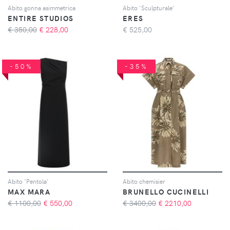
Abito gonna asimmetrica
Abito 'Sculpturale'
ENTIRE STUDIOS
ERES
€ 350,00
€
228,00
€
525,00
-50%
-35%
Abito 'Pentola'
Abito chemisier
MAX MARA
BRUNELLO CUCINELLI
€ 1100,00
€
550,00
€ 3400,00
€
2210,00