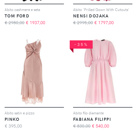
Abito cashmere e seta
Abito 'Frilled Gown With Cutouts'
TOM FORD
NENSI DOJAKA
€ 2980,00
€
1937,00
€ 2995,00
€
1797,00
-35%
Abito satin e pizzo
Abito filo diamante
PINKO
FABIANA FILIPPI
€
395,00
€ 830,00
€
540,00