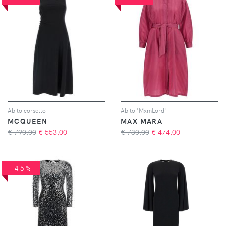
Abito corsetto
Abito 'MxmLord'
MCQUEEN
MAX MARA
€ 790,00
€
553,00
€ 730,00
€
474,00
-45%