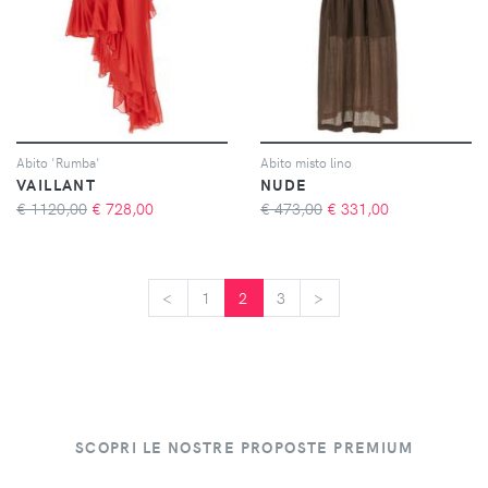
Abito 'Rumba'
Abito misto lino
VAILLANT
NUDE
€ 1120,00
€
728,00
€ 473,00
€
331,00
<
<
1
2
3
>
>
SCOPRI LE NOSTRE PROPOSTE PREMIUM