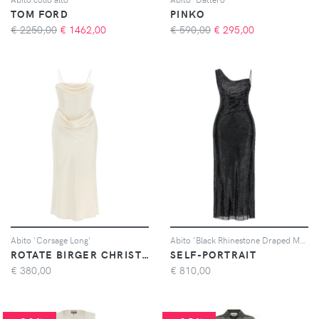
TOM FORD
PINKO
€ 2250,00
€
1462,00
€ 590,00
€
295,00
Abito 'Corsage Long'
Abito 'Black Rhinestone Draped Maxi'
ROTATE BIRGER CHRISTENSEN
SELF-PORTRAIT
€
380,00
€
810,00