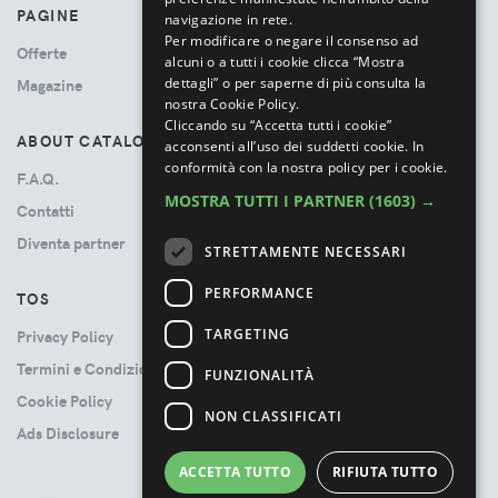
PAGINE
navigazione in rete.
Per modificare o negare il consenso ad
Offerte
alcuni o a tutti i cookie clicca “Mostra
dettagli” o per saperne di più consulta la
Magazine
nostra Cookie Policy.
Cliccando su “Accetta tutti i cookie”
ABOUT CATALOVE
acconsenti all’uso dei suddetti cookie.
In
conformità con la nostra policy per i cookie.
F.A.Q.
MOSTRA TUTTI I PARTNER
(1603) →
Contatti
Diventa partner
STRETTAMENTE NECESSARI
PERFORMANCE
TOS
TARGETING
Privacy Policy
Termini e Condizioni
FUNZIONALITÀ
Cookie Policy
NON CLASSIFICATI
Ads Disclosure
ACCETTA TUTTO
RIFIUTA TUTTO