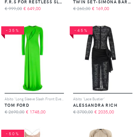
F.R.S FOR RESTLESS SLEEPERS
TWIN SET-SIMONA BARBIERI
€ 999,00
€
649,00
€ 260,00
€
169,00
-35%
-45%
Abito 'Long Sleeve Slash Front Evening'
Abito 'Lace Bustier'
TOM FORD
ALESSANDRA RICH
€ 2690,00
€
1748,00
€ 3700,00
€
2035,00
-50%