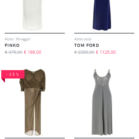
Abito 'Miraggio'
Abito polo
PINKO
TOM FORD
€ 375,00
€
188,00
€ 2250,00
€
1125,00
-35%