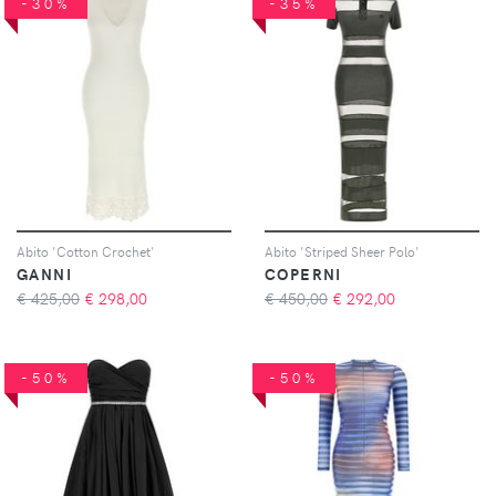
-30%
-35%
Abito 'Cotton Crochet'
Abito 'Striped Sheer Polo'
GANNI
COPERNI
€ 425,00
€
298,00
€ 450,00
€
292,00
-50%
-50%