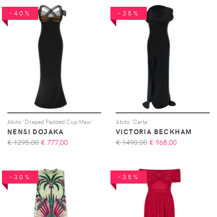
-40%
-35%
Abito 'Draped Padded Cup Maxi'
Abito 'Carla'
NENSI DOJAKA
VICTORIA BECKHAM
€ 1295,00
€
777,00
€ 1490,00
€
968,00
-30%
-35%