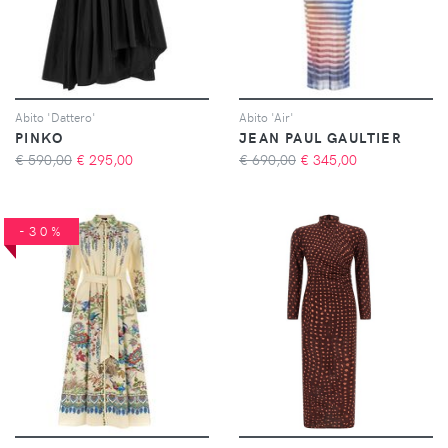
Abito 'Dattero'
Abito 'Air'
PINKO
JEAN PAUL GAULTIER
€ 590,00
€
295,00
€ 690,00
€
345,00
-30%