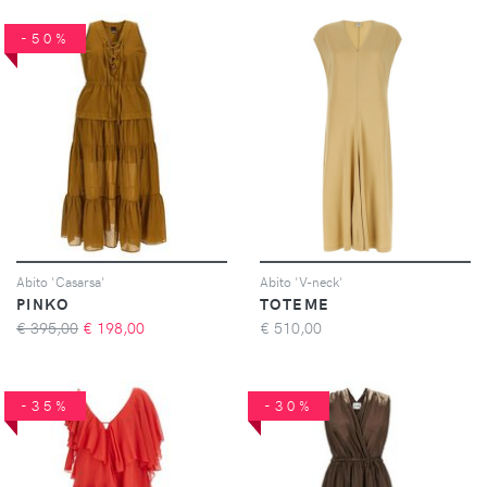
-50%
Abito 'Casarsa'
Abito 'V-neck'
PINKO
TOTEME
€ 395,00
€
198,00
€
510,00
-35%
-30%