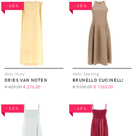
-35%
-35%
Abito 'Hutty'
Abito 'Sparkling'
DRIES VAN NOTEN
BRUNELLO CUCINELLI
€ 425,00
€
276,00
€ 2100,00
€
1365,00
-35%
-35%