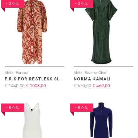
-30%
-30%
Abito 'Europa'
Abito 'Reverse Obie'
F.R.S FOR RESTLESS SLEEPERS
NORMA KAMALI
€ 1440,00
€
1008,00
€ 670,00
€
469,00
-50%
-50%