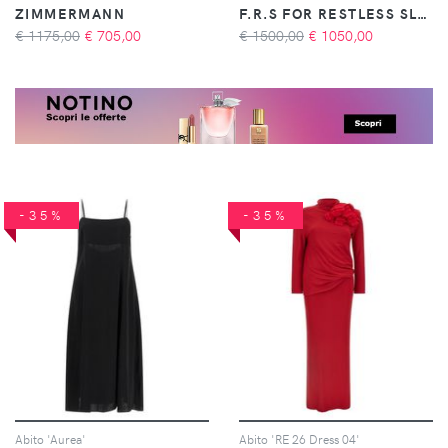
ZIMMERMANN
F.R.S FOR RESTLESS SLEEPERS
€ 1175,00
€
705,00
€ 1500,00
€
1050,00
-35%
-35%
Abito 'Aurea'
Abito 'RE 26 Dress 04'