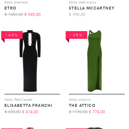
Abito chemisier
Abito mesh a pois
ETRO
STELLA MCCARTNEY
€ 1350,00
€
945,00
€
990,00
-40%
-35%
Abito 'Red Carpet'
Abito cinturini
ELISABETTA FRANCHI
THE ATTICO
€ 690,00
€
414,00
€ 1190,00
€
774,00