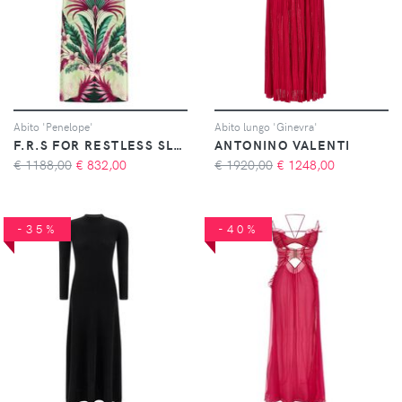
Abito 'Penelope'
Abito lungo 'Ginevra'
F.R.S FOR RESTLESS SLEEPERS
ANTONINO VALENTI
€ 1188,00
€
832,00
€ 1920,00
€
1248,00
-35%
-40%