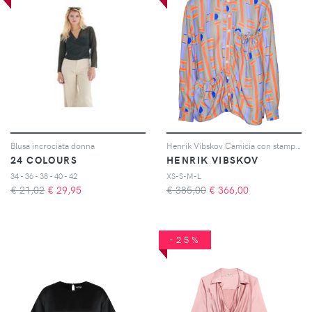
Blusa incrociata donna
Henrik Vibskov Camicia con stampa geometrica - Grigio
24 COLOURS
HENRIK VIBSKOV
34 - 36 - 38 - 40 - 42
XS-S-M-L
€ 21,02
€
29,95
€ 385,00
€
366,00
-25%