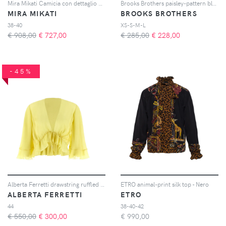
Mira Mikati Camicia con dettaglio cut-out - Verde
Brooks Brothers paisley-pattern blouse - Blu
MIRA MIKATI
BROOKS BROTHERS
38-40
XS-S-M-L
€ 908,00
€
727,00
€ 285,00
€
228,00
-45%
Alberta Ferretti drawstring ruffled blouse - Giallo
ETRO animal-print silk top - Nero
ALBERTA FERRETTI
ETRO
44
38-40-42
€ 550,00
€
300,00
€
990,00