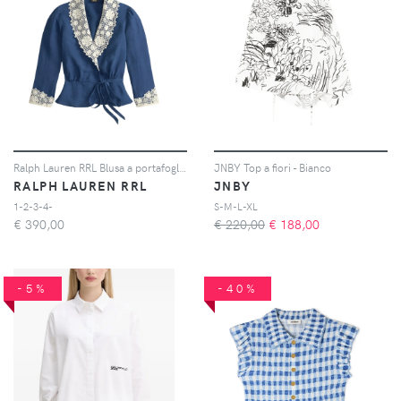
Ralph Lauren RRL Blusa a portafoglio
JNBY Top a fiori - Bianco
RALPH LAUREN RRL
JNBY
1-2-3-4-
S-M-L-XL
€
390,00
€ 220,00
€
188,00
-5%
-40%