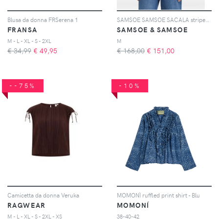
Blusa da donna FRSerena 1
SAMSOE SAMSOE SACALA striped top - Blu
FRANSA
SAMSOE & SAMSOE
M - L - XL - S - 2XL
M
€ 34,99
€
49,95
€ 168,00
€
151,00
--75%
-10%
Camicetta da donna Veruka
MOMONÌ ruffled print shirt - Blu
RAGWEAR
MOMONÍ
M - L - XL - S - 2XL - XS
38-40-42