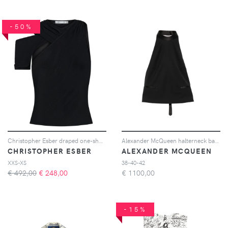
-50%
Christopher Esber draped one-shoulder rib top - Nero
Alexander McQueen halterneck backless top - Nero
CHRISTOPHER ESBER
ALEXANDER MCQUEEN
XXS-XS
38-40-42
€ 492,00
€
248,00
€
1100,00
-15%