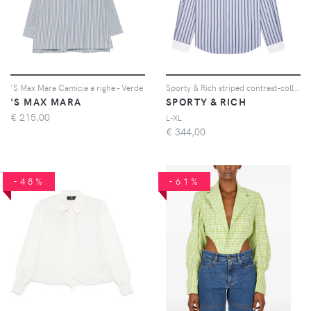
'S Max Mara Camicia a righe - Verde
Sporty & Rich striped contrast-collar shirt - Blu
'S MAX MARA
SPORTY & RICH
€
215,00
L-XL
€
344,00
-48%
-61%