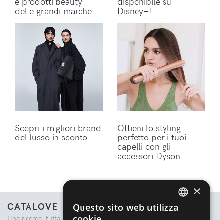
e prodotti beauty
disponibile su
delle grandi marche
Disney+!
Scopri i migliori brand
Ottieni lo styling
del lusso in sconto
perfetto per i tuoi
capelli con gli
accessori Dyson
×
CATALOVE
Questo sito web utilizza
ENGLISH
cookie
Una ricerca, tutta la moda.