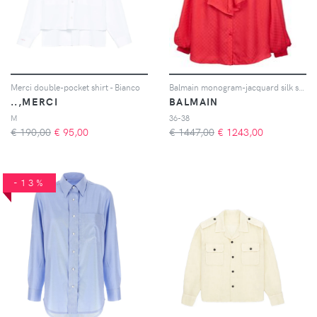
Merci double-pocket shirt - Bianco
Balmain monogram-jacquard silk shirt - Rosso
..,MERCI
BALMAIN
M
36-38
€ 190,00
€
95,00
€ 1447,00
€
1243,00
-13%