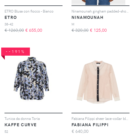
ETRO Blusa con fiocco - Bianco
Ninamounah gingham padded-shoulder body - Verde
ETRO
NINAMOUNAH
38-42
M
€ 1260,00
€
655,00
€ 320,00
€
125,00
--191%
Tunica da donna Toria
Fabiana Filippi sheer lace-collar blouse - Toni neutri
KAFFE CURVE
FABIANA FILIPPI
€
640,00
52