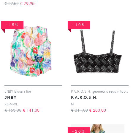
€ 27,52
€
79,95
-15%
-10%
JNBY Blusa a fiori
P.A.R.O.S.H. geometric sequin top - Grigio
JNBY
P.A.R.O.S.H.
XS-M-XL
M
€ 165,00
€
141,00
€ 311,00
€
280,00
-20%