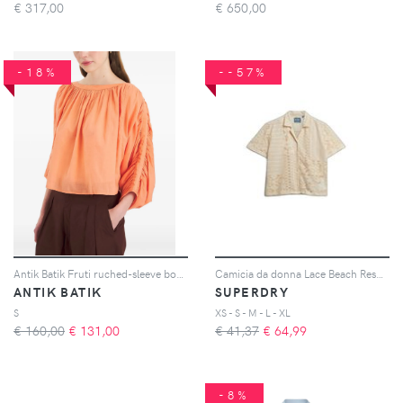
€
317,00
€
650,00
-18%
--57%
Antik Batik Fruti ruched-sleeve boat-neck top - Arancione
Camicia da donna Lace Beach Resort
ANTIK BATIK
SUPERDRY
S
XS - S - M - L - XL
€ 160,00
€
131,00
€ 41,37
€
64,99
-8%