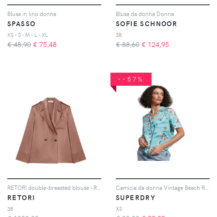
Blusa in lino donna
Blusa da donna Donna
SPASSO
SOFIE SCHNOOR
XS - S - M - L - XL
38
€ 48,90
€
75,48
€ 88,60
€
124,95
--57%
RETORI double-breasted blouse - Rosa
Camicia da donna Vintage Beach Resort
RETORI
SUPERDRY
38
XS