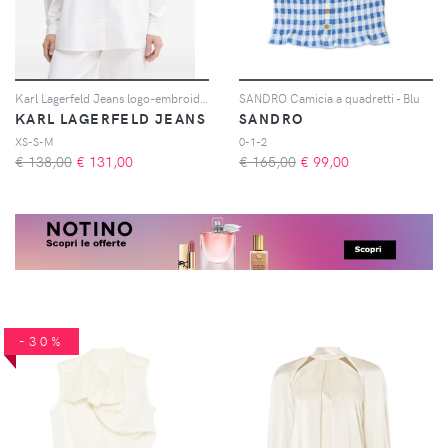
Karl Lagerfeld Jeans logo-embroidered shirt - Bianco
SANDRO Camicia a quadretti - Blu
KARL LAGERFELD JEANS
SANDRO
XS-S-M
0-1-2
€ 138,00
€
131,00
€ 165,00
€
99,00
-30%