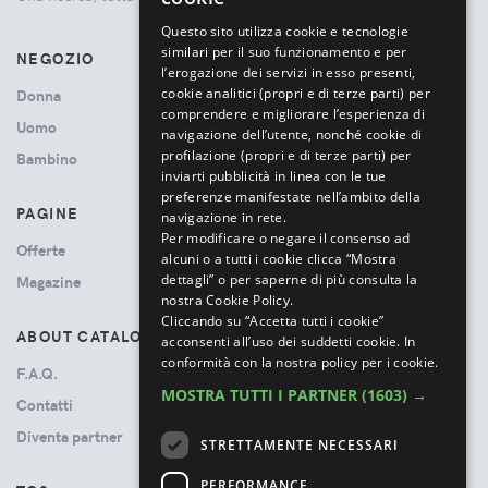
ITALIAN
Questo sito utilizza cookie e tecnologie
similari per il suo funzionamento e per
NEGOZIO
l’erogazione dei servizi in esso presenti,
cookie analitici (propri e di terze parti) per
Donna
comprendere e migliorare l’esperienza di
Uomo
navigazione dell’utente, nonché cookie di
profilazione (propri e di terze parti) per
Bambino
inviarti pubblicità in linea con le tue
preferenze manifestate nell’ambito della
PAGINE
navigazione in rete.
Per modificare o negare il consenso ad
Offerte
alcuni o a tutti i cookie clicca “Mostra
dettagli” o per saperne di più consulta la
Magazine
nostra Cookie Policy.
Cliccando su “Accetta tutti i cookie”
ABOUT CATALOVE
acconsenti all’uso dei suddetti cookie.
In
conformità con la nostra policy per i cookie.
F.A.Q.
MOSTRA TUTTI I PARTNER
(1603) →
Contatti
Diventa partner
STRETTAMENTE NECESSARI
PERFORMANCE