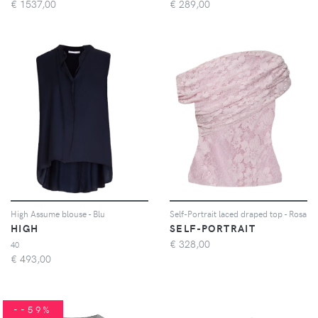
€
1537,00
€
289,00
High Assume blouse - Blu
Self-Portrait laced draped top - Rosa
HIGH
SELF-PORTRAIT
€
328,00
40
€
493,00
--59%