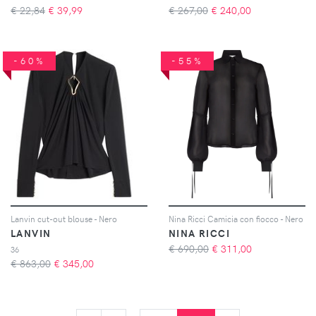
€ 22,84
€
39,99
€ 267,00
€
240,00
-60%
-55%
Lanvin cut-out blouse - Nero
Nina Ricci Camicia con fiocco - Nero
LANVIN
NINA RICCI
€ 690,00
€
311,00
36
€ 863,00
€
345,00