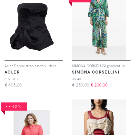
Acler Dorval strapless top - Nero
SIMONA CORSELLINI gradient-print self-tie top - Verde
ACLER
SIMONA CORSELLINI
6-8-10-1
38-40
€
405,00
€ 250,00
€
200,00
--42%