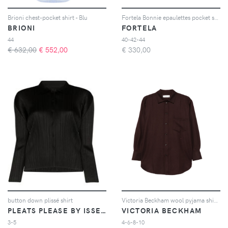
Brioni chest-pocket shirt - Blu
Fortela Bonnie epaulettes pocket shirt - Toni neutri
BRIONI
FORTELA
44
40-42-44
€ 632,00
€
552,00
€
330,00
button down plissé shirt
Victoria Beckham wool pyjama shirt - Marrone
PLEATS PLEASE BY ISSEY MIYAKE
VICTORIA BECKHAM
3-5
4-6-8-10