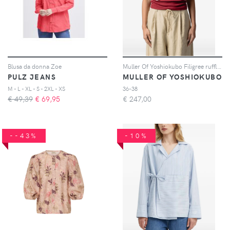
Blusa da donna Zoe
Muller Of Yoshiokubo Filigree ruffled crop top - Toni neutri
PULZ JEANS
MULLER OF YOSHIOKUBO
M - L - XL - S - 2XL - XS
36-38
€ 49,39
€
69,95
€
247,00
--43%
-10%