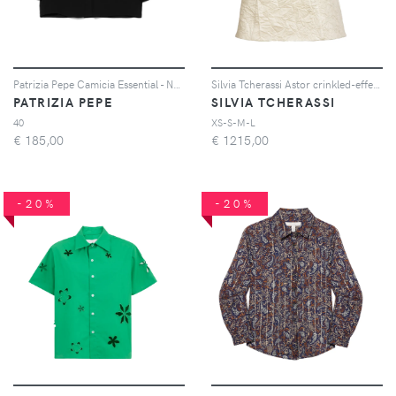
Patrizia Pepe Camicia Essential - Nero
Silvia Tcherassi Astor crinkled-effect top - Toni neutri
PATRIZIA PEPE
SILVIA TCHERASSI
40
XS-S-M-L
€
185,00
€
1215,00
-20%
-20%