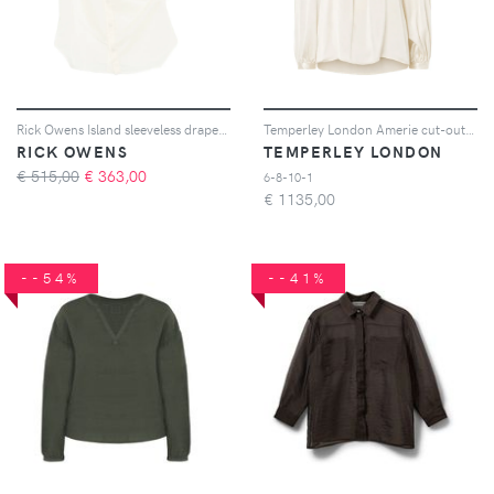
Rick Owens Island sleeveless draped shirt - Toni neutri
Temperley London Amerie cut-out silk blouse - Bianco
RICK OWENS
TEMPERLEY LONDON
€ 515,00
€
363,00
6-8-10-1
€
1135,00
--54%
--41%