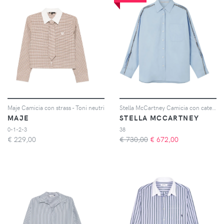
Maje Camicia con strass - Toni neutri
Stella McCartney Camicia con catena Falabella - Blu
MAJE
STELLA MCCARTNEY
0-1-2-3
38
€
229,00
€ 730,00
€
672,00