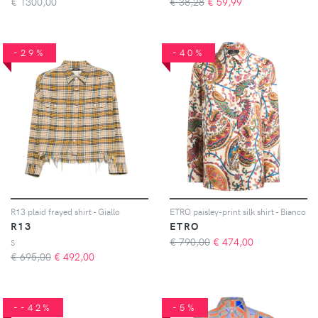
€
1300,00
€ 38,28
€
59,99
-29%
-40%
R13 plaid frayed shirt - Giallo
ETRO paisley-print silk shirt - Bianco
R13
ETRO
€ 790,00
€
474,00
S
€ 695,00
€
492,00
--42%
-5%