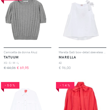
Camicetta da donna Akuz
Marella Galli bow-detail sleeveless top - Bianco
TATUUM
MARELLA
XS - S - M - L
42
€ 44,06
€
69,95
€
96,00
-50%
-14%