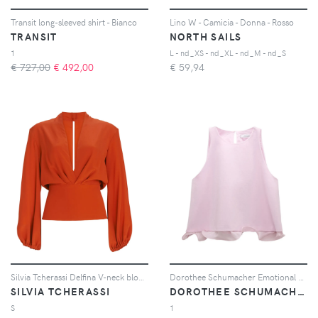
Transit long-sleeved shirt - Bianco
Lino W - Camicia - Donna - Rosso
TRANSIT
NORTH SAILS
1
L - nd_XS - nd_XL - nd_M - nd_S
€ 727,00
€
492,00
€
59,94
Silvia Tcherassi Delfina V-neck blouse - Rosso
Dorothee Schumacher Emotional Essence sleveless top - Rosa
SILVIA TCHERASSI
DOROTHEE SCHUMACHER
S
1