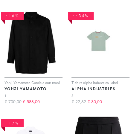
-16%
--34%
Yohji Yamamoto Camicia con maniche a spalla bassa - Nero
T-shirt Alpha Industries Label
YOHJI YAMAMOTO
ALPHA INDUSTRIES
1
S
€ 700,00
€
588,00
€ 22,32
€
30,00
-17%