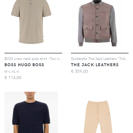
BOSS crew-neck polo shirt - Toni neutri
Giubbotto The Jack Leathers "Tribeca"
BOSS HUGO BOSS
THE JACK LEATHERS
€
359,00
M-L-XL-X
€
114,00