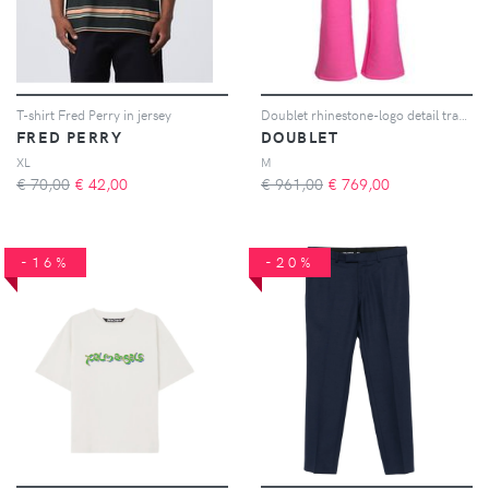
T-shirt Fred Perry in jersey
Doublet rhinestone-logo detail track pants - Rosa
FRED PERRY
DOUBLET
XL
M
€ 70,00
€
42,00
€ 961,00
€
769,00
-16%
-20%