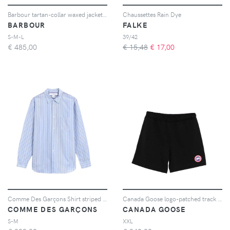
Barbour tartan-collar waxed jacket - Verde
Chaussettes Rain Dye
BARBOUR
FALKE
S-M-L
39/42
€
485,00
€ 15,48
€
17,00
Comme Des Garçons Shirt striped long-sleeve shirt - Blu
Canada Goose logo-patched track shorts - Nero
COMME DES GARÇONS
CANADA GOOSE
S-M
XXL