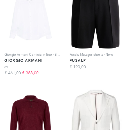
Giorgio Armani Camicia in lino - Bianco
Fusalp Malagor shorts - Nero
GIORGIO ARMANI
FUSALP
€
190,00
39
€ 461,00
€
383,00