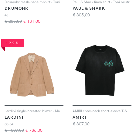
Drumohr mesh-panel t-shirt - Toni neutri
Paul & Shark linen shirt - Toni neutri
DRUMOHR
PAUL & SHARK
€
305,00
48
€ 235,00
€
181,00
-22%
Lardini single-breasted blazer - Marrone
AMIRI crew-neck short-sleeve T-Shirt - Nero
LARDINI
AMIRI
€
307,00
50-54
€ 1007,00
€
786,00