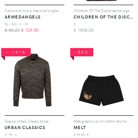
Camicia di lino a maniche lunghe Armedangels
Children Of The Discordance logo-embroidered cotton hoodie - Grigio
ARMEDANGELS
CHILDREN OF THE DISCORDANCE
XL - 2XL - L - M
3
€ 88,23
€
129,90
€
1858,00
--141%
-55%
Giacca Urban Classic tonal
Melt graphic-print cotton shorts - Nero
URBAN CLASSICS
MELT
S - M - L
S-M-XL-X