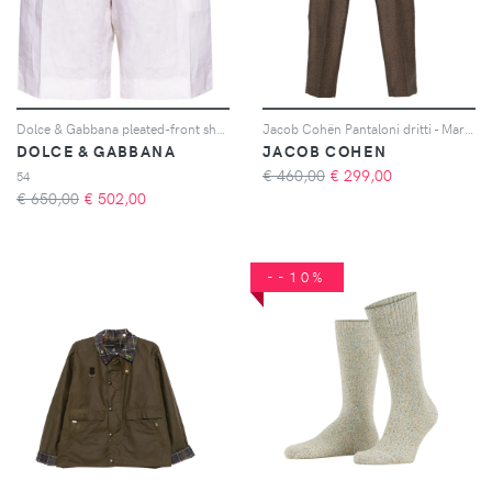
Dolce & Gabbana pleated-front shorts - Bianco
Jacob Cohën Pantaloni dritti - Marrone
DOLCE & GABBANA
JACOB COHEN
€ 460,00
€
299,00
54
€ 650,00
€
502,00
--10%