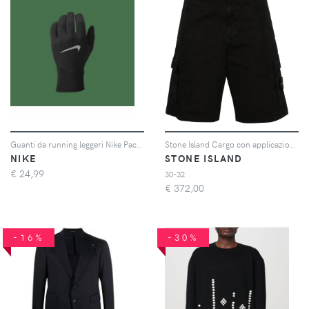
Guanti da running leggeri Nike Pacer Therma-FIT – Uomo - Nero
Stone Island Cargo con applicazione Compass - Nero
NIKE
STONE ISLAND
€
24,99
30-32
€
372,00
-16%
-30%