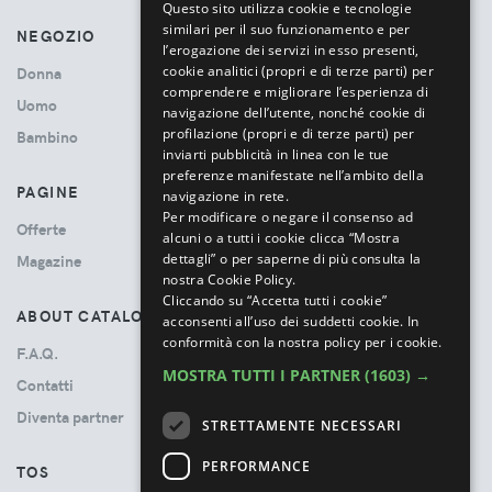
Questo sito utilizza cookie e tecnologie
similari per il suo funzionamento e per
NEGOZIO
l’erogazione dei servizi in esso presenti,
cookie analitici (propri e di terze parti) per
Donna
comprendere e migliorare l’esperienza di
Uomo
navigazione dell’utente, nonché cookie di
profilazione (propri e di terze parti) per
Bambino
inviarti pubblicità in linea con le tue
preferenze manifestate nell’ambito della
PAGINE
navigazione in rete.
Per modificare o negare il consenso ad
Offerte
alcuni o a tutti i cookie clicca “Mostra
dettagli” o per saperne di più consulta la
Magazine
nostra Cookie Policy.
Cliccando su “Accetta tutti i cookie”
ABOUT CATALOVE
acconsenti all’uso dei suddetti cookie.
In
conformità con la nostra policy per i cookie.
F.A.Q.
MOSTRA TUTTI I PARTNER
(1603) →
Contatti
Diventa partner
STRETTAMENTE NECESSARI
PERFORMANCE
TOS