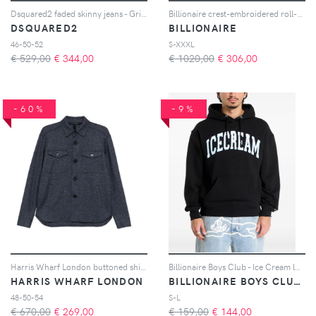
Dsquared2 faded skinny jeans - Grigio
Billionaire crest-embroidered roll-neck sweater - Rosso
DSQUARED2
BILLIONAIRE
46-50-52
S-XXXL
€ 529,00
€
344,00
€ 1020,00
€
306,00
-60%
-9%
Harris Wharf London buttoned shirt jacket - Blu
Billionaire Boys Club - Ice Cream logo-appliqué hoodie - Nero
HARRIS WHARF LONDON
BILLIONAIRE BOYS CLUB - ICE CREAM
48-50-54
S-L
€ 670,00
€
269,00
€ 159,00
€
144,00