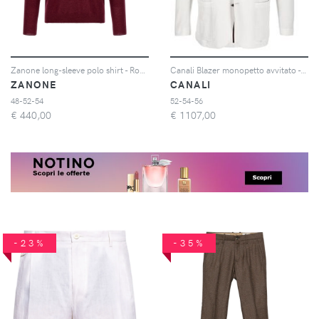
Zanone long-sleeve polo shirt - Rosso
Canali Blazer monopetto avvitato - Grigio
ZANONE
CANALI
48-52-54
52-54-56
€
440,00
€
1107,00
-23%
-35%