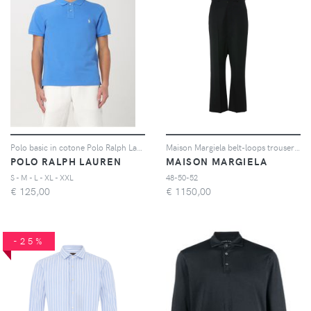
Polo basic in cotone Polo Ralph Lauren
Maison Margiela belt-loops trousers - Nero
POLO RALPH LAUREN
MAISON MARGIELA
S - M - L - XL - XXL
48-50-52
€
125,00
€
1150,00
-25%