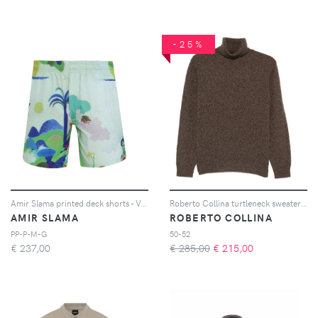
-25%
Amir Slama printed deck shorts - Verde
Roberto Collina turtleneck sweater - Marrone
AMIR SLAMA
ROBERTO COLLINA
PP-P-M-G
50-52
€
237,00
€ 285,00
€
215,00