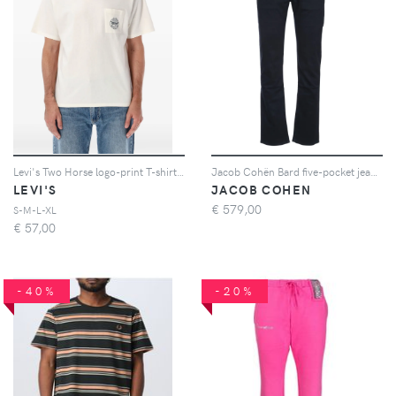
Levi's Two Horse logo-print T-shirt - Bianco
Jacob Cohën Bard five-pocket jeans - Blu
LEVI'S
JACOB COHEN
€
579,00
S-M-L-XL
€
57,00
-40%
-20%