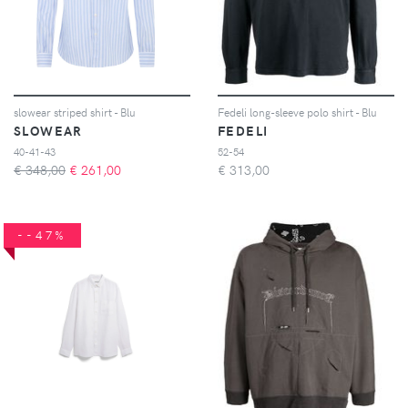
slowear striped shirt - Blu
Fedeli long-sleeve polo shirt - Blu
SLOWEAR
FEDELI
40-41-43
52-54
€ 348,00
€
261,00
€
313,00
--47%