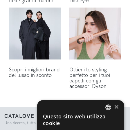
delle grandi marche
Disney+!
Scopri i migliori brand
Ottieni lo styling
del lusso in sconto
perfetto per i tuoi
capelli con gli
accessori Dyson
×
CATALOVE
Questo sito web utilizza
ENGLISH
cookie
Una ricerca, tutta la moda.
ITALIAN