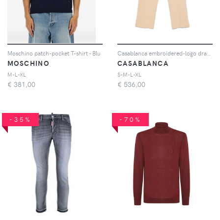
Moschino patch-pocket T-shirt - Blu
Casablanca embroidered-logo drawstring track pants - Toni neutri
MOSCHINO
CASABLANCA
M-L-XL
S-M-L-XL
€
381,00
€
536,00
-35%
-70%