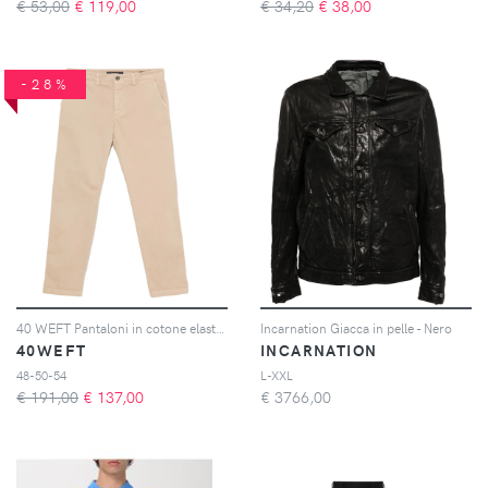
€ 53,00
€
119,00
€ 34,20
€
38,00
-28%
40 WEFT Pantaloni in cotone elasticizzato - Toni neutri
Incarnation Giacca in pelle - Nero
40WEFT
INCARNATION
48-50-54
L-XXL
€ 191,00
€
137,00
€
3766,00