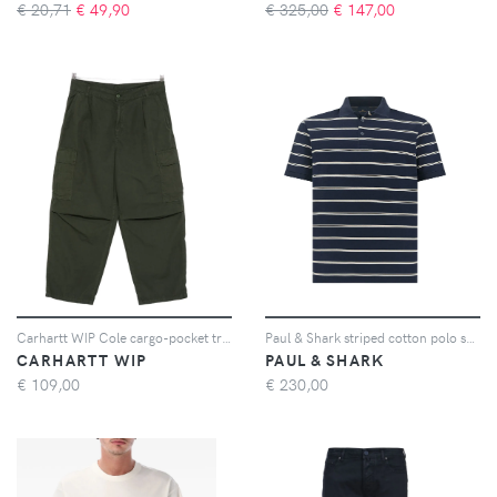
€ 20,71
€
49,90
€ 325,00
€
147,00
Carhartt WIP Cole cargo-pocket trousers - Verde
Paul & Shark striped cotton polo shirt - Blu
CARHARTT WIP
PAUL & SHARK
€
109,00
€
230,00