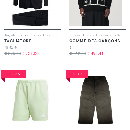
Tagliatore single-breasted tailored suit - Blu
Pullover Comme Des Garcons Homme Plus in misto lana
TAGLIATORE
COMME DES GARÇONS
48-52-54
S
€ 875,00
€
739,00
€ 712,00
€
498,41
--32%
-20%