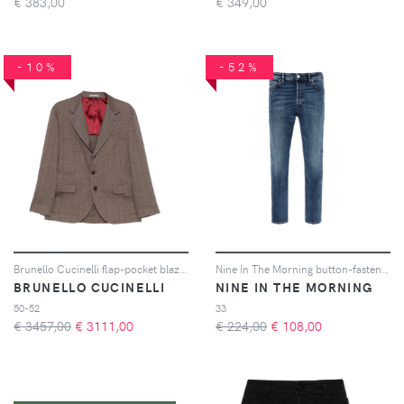
€
383,00
€
349,00
-10%
-52%
Brunello Cucinelli flap-pocket blazer - Marrone
Nine In The Morning button-fastening jeans - Blu
BRUNELLO CUCINELLI
NINE IN THE MORNING
50-52
33
€ 3457,00
€
3111,00
€ 224,00
€
108,00