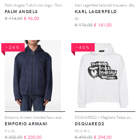
Palm Angels T-shirt con logo - Toni neutri
Karl Lagerfeld tailored trousers - Blu
PALM ANGELS
KARL LAGERFELD
€ 114,00
€
96,00
50
€ 176,00
€
141,00
-24%
-40%
Emporio Armani hooded faux-suede jacket - Blu
DSQUARED2 x Magliano Felpa con cappuccio e slogan - Bianco
EMPORIO ARMANI
DSQUARED2
S-L-XL
XS-S-M-L
€ 302,00
€
230,00
€ 490,00
€
294,00