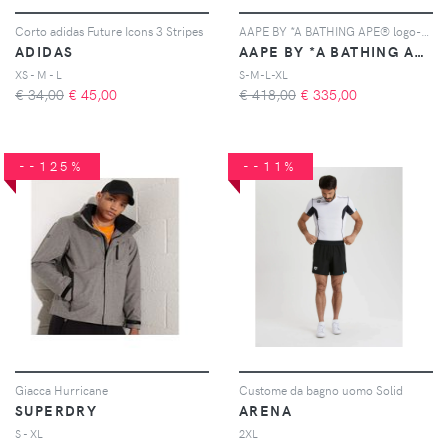
Corto adidas Future Icons 3 Stripes
AAPE BY *A BATHING APE® logo-appliqué wide-leg trousers - Grigio
ADIDAS
AAPE BY *A BATHING APE®
XS - M - L
S-M-L-XL
€ 34,00
€
45,00
€ 418,00
€
335,00
--125%
--11%
Giacca Hurricane
Custome da bagno uomo Solid
SUPERDRY
ARENA
S - XL
2XL