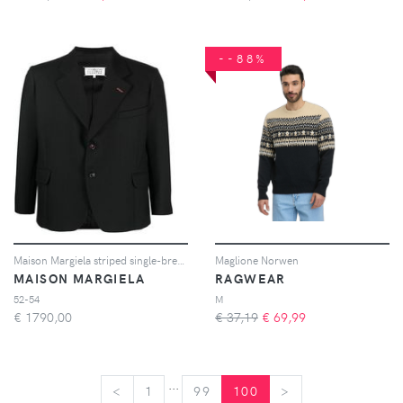
--88%
Maison Margiela striped single-breasted blazer - Nero
Maglione Norwen
MAISON MARGIELA
RAGWEAR
52-54
M
€
1790,00
€ 37,19
€
69,99
...
<
<
1
99
100
>
>