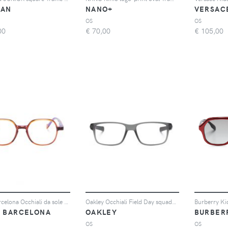
BAN
NANO+
VERSAC
OS
OS
00
€
70,00
€
105,00
Etnia Barcelona Occhiali da sole Card squadrati - Marrone
Oakley Occhiali Field Day squadrati - Grigio
A BARCELONA
OAKLEY
BURBER
OS
OS