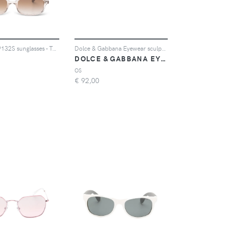
Ray-Ban RB9132S sunglasses - Toni neutri
Dolce & Gabbana Eyewear sculpted oval-frame sunglasses - Rosa
N
DOLCE & GABBANA EYEWEAR
OS
€
92,00