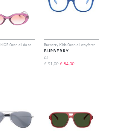
RAY-BAN JUNIOR Occhiali da sole ovali - Viola
Burberry Kids Occhiali wayfarer con logo - Blu
N
BURBERRY
OS
€ 91,00
€
84,00