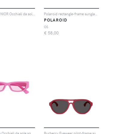
RAY-BAN JUNIOR Occhiali da sole geometrici - Rosa
Polaroid rectangle-frame sunglasses - Bianco
N
POLAROID
OS
€
58,00
Versace Kids Occhiali da sole squadrati - Rosa
Burberry Eyewear pilot-frame sunglasses - Rosso