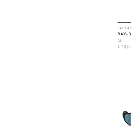
RAY-
OS
€
60,0