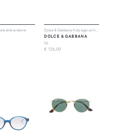
ole stile aviatore
Dolce & Gabbana Kids logo-print square-frame sunglasses - Rosso
N
DOLCE & GABBANA
OS
€
126,00