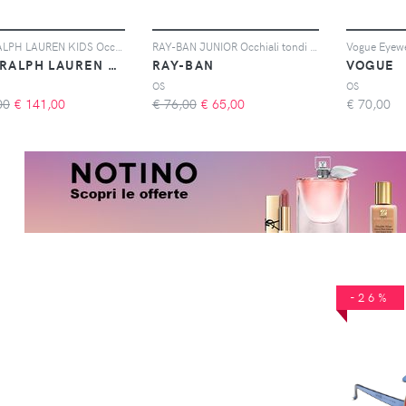
POLO RALPH LAUREN KIDS Occhiali da sole tondi - Verde
RAY-BAN JUNIOR Occhiali tondi trasparenti - Viola
POLO RALPH LAUREN KIDS
RAY-BAN
VOGUE
OS
OS
00
€
141,00
€ 76,00
€
65,00
€
70,00
-26%