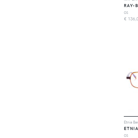
RAY-
OS
€
136,
ETNI
OS