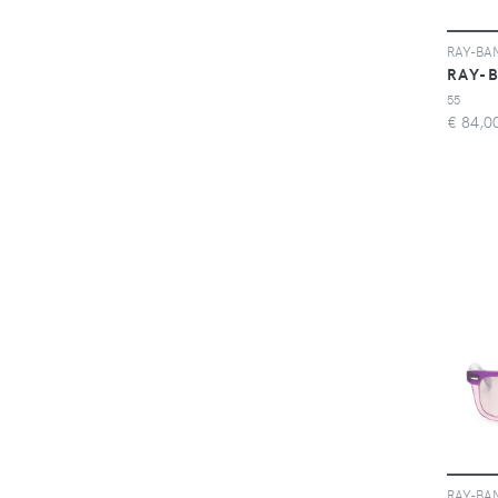
RAY-
55
€
84,0