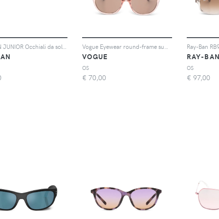
RAY-BAN JUNIOR Occhiali da sole semi trasparenti - Blu
Vogue Eyewear round-frame sunglasses - Rosa
BAN
VOGUE
RAY-BA
OS
OS
0
€
70,00
€
97,00