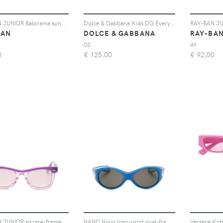
RAY-BAN JUNIOR Balorama sunglasses - Nero
Dolce & Gabbana Kids DG Everyday sunglasses - Viola
BAN
DOLCE & GABBANA
RAY-BA
OS
49
0
€
125,00
€
92,00
RAY-BAN JUNIOR square-frame sunglasses - Viola
NANO Ninio logo-print oval-frame sunglasses - Blu