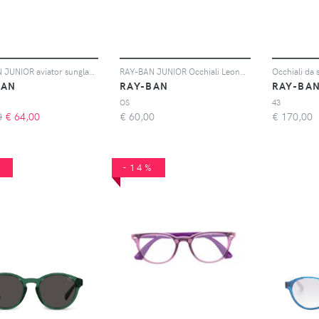
RAY-BAN JUNIOR aviator sunglasses - Nero
RAY-BAN JUNIOR Occhiali Leonard squadrati - Nero
Occhiali da s
BAN
RAY-BAN
RAY-BA
OS
43
0
€
64,00
€
60,00
€
170,00
%
-14%