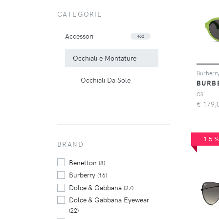
CATEGORIE
Accessori
463
Occhiali e Montature
Occhiali Da Sole
BURB
OS
€
179,
-15
BRAND
Benetton
(8)
Burberry
(16)
Dolce & Gabbana
(27)
Dolce & Gabbana Eyewear
(22)