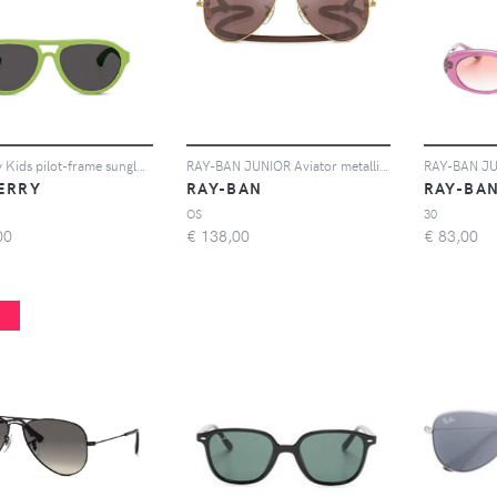
Burberry Kids pilot-frame sunglasses - Verde
RAY-BAN JUNIOR Aviator metallic sunglasses - Oro
ERRY
RAY-BAN
RAY-BA
OS
30
00
€
138,00
€
83,00
%