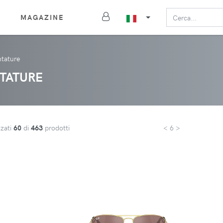
MAGAZINE
ntature
TATURE
zzati
60
di
463
prodotti
< 6 >