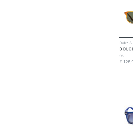
DOLC
OS
€
125,