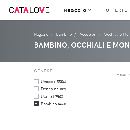
OFFERTE
NEGOZIO
Negozio
Bambino
Accessori
Occhiali e Mo
BAMBINO, OCCHIALI E MON
GENERE
Visuali
Unisex
(15556)
Donna
(11382)
Uomo
(7950)
Bambino
(463)