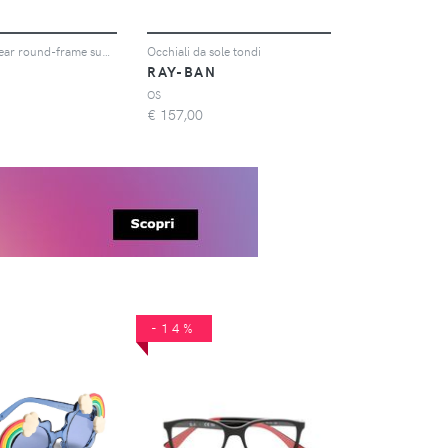
Vogue Eyewear round-frame sunglasses - Blu
Occhiali da sole tondi
RAY-BAN
OS
€
157,00
-14%