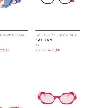
Molo Occhiali da sole Sky Rainbow - Blu
RAY-BAN JUNIOR Occhiali squadrati bicolore - Nero
RAY-BAN
OS
29,00
€ 76,00
€
65,00