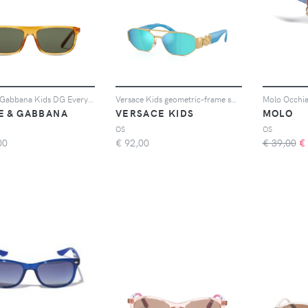
Dolce & Gabbana Kids DG Everyday sunglasses - Arancione
Versace Kids geometric-frame sunglasses - Oro
E & GABBANA
VERSACE KIDS
MOLO
OS
OS
00
€
92,00
€ 39,00
€