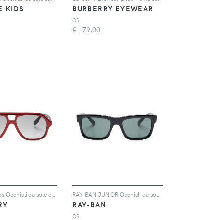
E KIDS
BURBERRY EYEWEAR
OS
€
179,00
Burberry Kids Occhiali da sole con logo inciso - Nero
RAY-BAN JUNIOR Occhiali da sole RB9196S - Nero
RY
RAY-BAN
OS