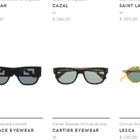
BAN
CAZAL
61
54
00
€
346,00
€
399,00
 da sole oversize
Cartier Eyewear Occhiali da sole squadrati - Marrone
Occhiali da 
ACE EYEWEAR
CARTIER EYEWEAR
LESCA
€
295,00
55