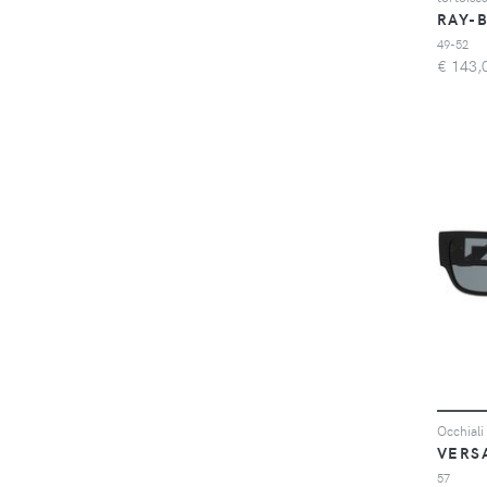
RAY-
49-52
€
143,
Occhiali
VERS
57