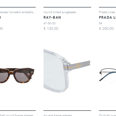
Gucci Eyewear horsebit-embellished oversized sunglasses - Oro
round tinted sunglasses
I
RAY-BAN
PRADA L
47-50-53
54
00
€
130,00
€
250,00
shell round frame glasses
square frame glasses
Occhiali oval