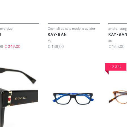
 oversize
Occhiali da sole modello aviator
aviator sung
I
RAY-BAN
RAY-BA
59
55
00
€
349,00
€
138,00
€
165,00
-23%