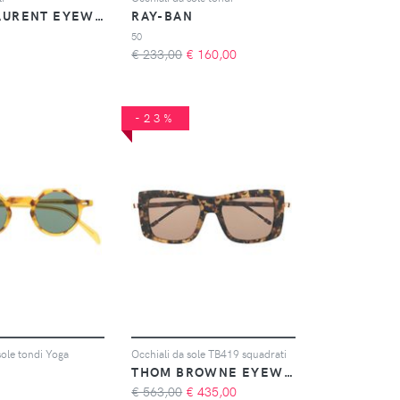
SAINT LAURENT EYEWEAR
RAY-BAN
50
€ 233,00
€
160,00
-23%
sole tondi Yoga
Occhiali da sole TB419 squadrati
THOM BROWNE EYEWEAR
€ 563,00
€
435,00