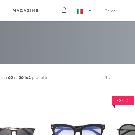
MAGAZINE
zzati
60
di
36462
prodotti
< 1 >
-30%