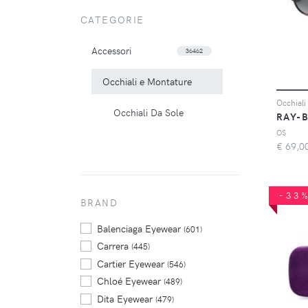
CATEGORIE
Accessori
36462
Occhiali e Montature
Occhiali
Occhiali Da Sole
RAY-
OS
€
69,0
-33
BRAND
Balenciaga Eyewear
(601)
Carrera
(445)
Cartier Eyewear
(546)
Chloé Eyewear
(489)
Dita Eyewear
(479)