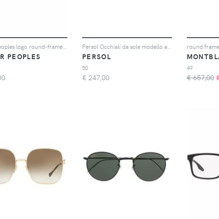
Oliver Peoples logo round-frame glasses - Nero
Persol Occhiali da sole modello aviator - Marrone
round frame
ER PEOPLES
PERSOL
MONTBL
50
49
00
€
247,00
€ 657,00