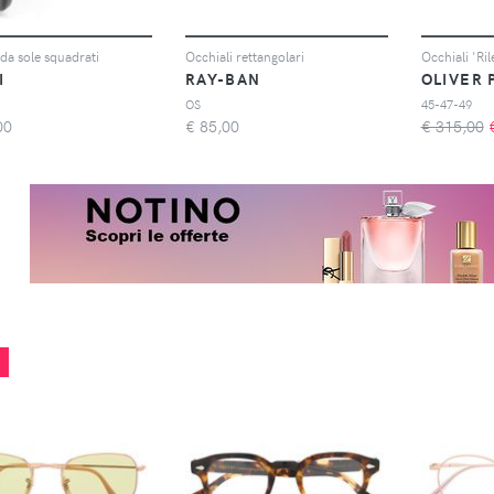
 da sole squadrati
Occhiali rettangolari
Occhiali 'Ril
I
RAY-BAN
OLIVER 
OS
45-47-49
00
€
85,00
€ 315,00