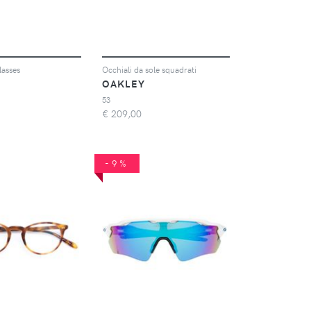
lasses
Occhiali da sole squadrati
N
OAKLEY
53
€
209,00
-9%