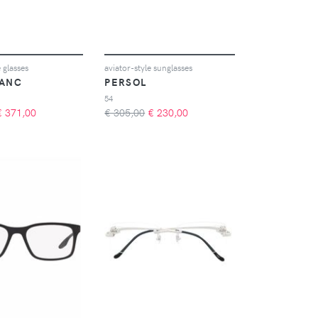
 glasses
aviator-style sunglasses
ANC
PERSOL
54
€
371,00
€ 305,00
€
230,00