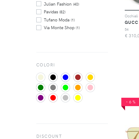
Julian Fashion
(40)
Pavidas
(82)
Occhiali
Tufano Moda
(1)
GUCC
Via Monte Shop
(1)
54
€
310,
COLORI
-6%
DISCOUNT