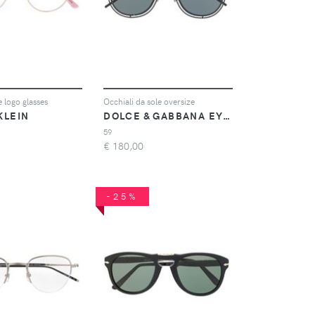
 logo glasses
Occhiali da sole oversize
KLEIN
DOLCE & GABBANA EYEWEAR
59
€
180,00
-25%