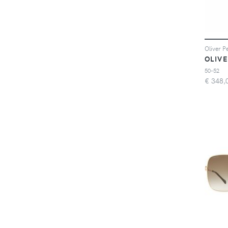
OLIV
50-52
€
348,