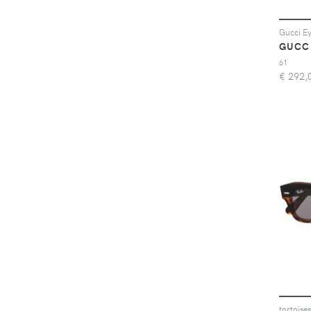
GUCC
61
€
292,
tortoise