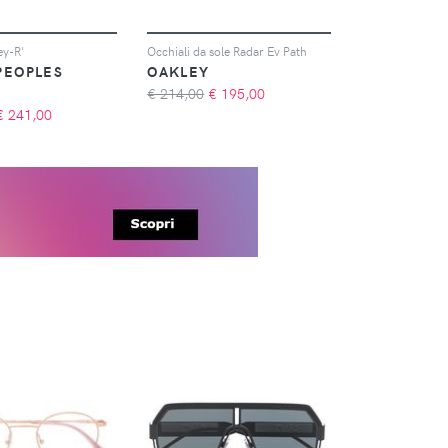
ey-R'
Occhiali da sole Radar Ev Path
PEOPLES
OAKLEY
€ 214,00
€
195,00
€
241,00