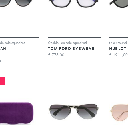
 da sole squadrati
Occhiali da sole squadrati
thick round 
BAN
TOM FORD EYEWEAR
HUBLOT
€
775,00
€ 1911,00
0
%