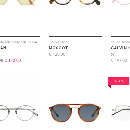
Occhiali da sole esagonali RB3548N
Occhiali tondi
round-frame
BAN
MOSCOT
CALVIN 
€
425,00
51
00
€
172,00
€
197,00
-44%