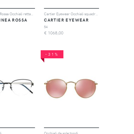
Prada Linea Rossa Occhiali rettangolari - Nero
Cartier Eyewear Occhiali squadrati con montatura a giorno - Argento
INEA ROSSA
CARTIER EYEWEAR
54
€
1068,00
-31%
i
Occhiali da sole tondi