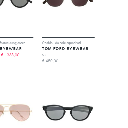
frame sunglasses
Occhiali da sole squadrati
 EYEWEAR
TOM FORD EYEWEAR
€
1338,00
50
€
450,00