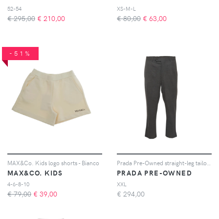
52-54
XS-M-L
€ 295,00
€
210,00
€ 80,00
€
63,00
-51%
MAX&Co. Kids logo shorts - Bianco
Prada Pre-Owned straight-leg tailored trousers - Grigio
MAX&CO. KIDS
PRADA PRE-OWNED
4-6-8-10
XXL
€ 79,00
€
39,00
€
294,00