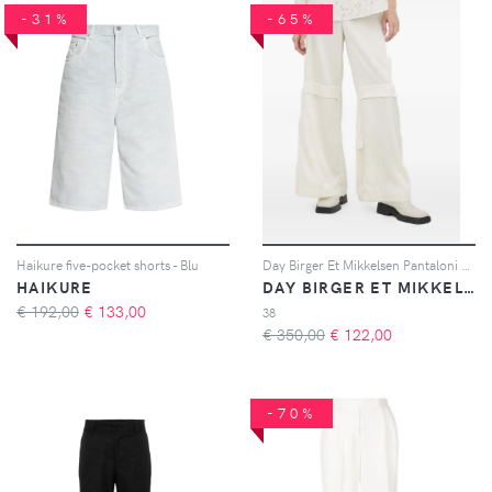
-31%
-65%
Haikure five-pocket shorts - Blu
Day Birger Et Mikkelsen Pantaloni a inserti - Toni neutri
HAIKURE
DAY BIRGER ET MIKKELSEN
€ 192,00
€
133,00
38
€ 350,00
€
122,00
-70%