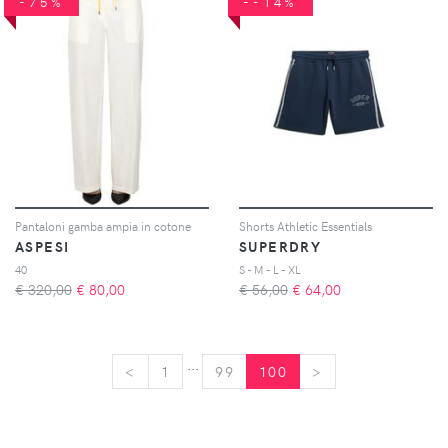
-75%
--14%
Pantaloni gamba ampia in cotone
Shorts Athletic Essentials
ASPESI
SUPERDRY
40
S - M - L - XL
€ 320,00
€
80,00
€ 56,00
€
64,00
...
<
<
1
99
100
>
>