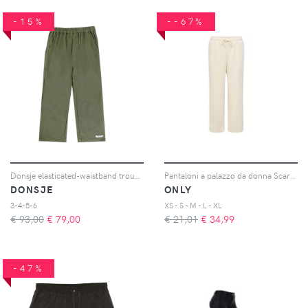
-15%
--67%
Donsje elasticated-waistband trousers - Verde
Pantaloni a palazzo da donna Scarlett
DONSJE
ONLY
3-4-5-6
XS - S - M - L - XL
€ 93,00
€
79,00
€ 21,01
€
34,99
-47%