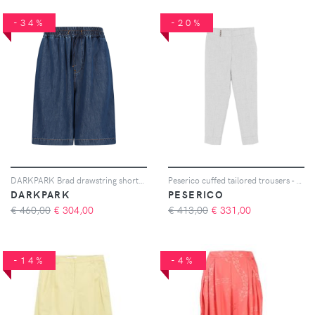
-34%
-20%
DARKPARK Brad drawstring shorts - Blu
Peserico cuffed tailored trousers - Grigio
DARKPARK
PESERICO
€ 460,00
€
304,00
€ 413,00
€
331,00
-14%
-4%