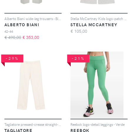
Alberto Biani wide-leg trousers - Bianco
Stella McCartney Kids logo-patch track pants - Grigio
ALBERTO BIANI
STELLA MCCARTNEY
€
105,00
42-44
€ 490,00
€
353,00
-29%
-21%
Tagliatore pressed-crease straight-leg trousers - Toni neutri
Reebok logo-detail leggings - Verde
TAGLIATORE
REEBOK