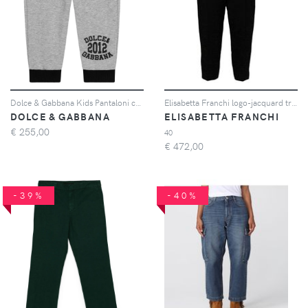
Dolce & Gabbana Kids Pantaloni con stampa - Grigio
Elisabetta Franchi logo-jacquard trousers - Nero
DOLCE & GABBANA
ELISABETTA FRANCHI
€
255,00
40
€
472,00
-39%
-40%