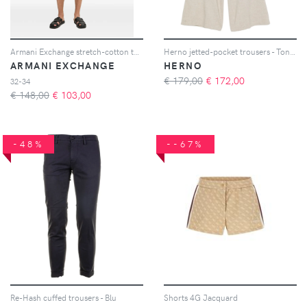
Armani Exchange stretch-cotton tailored shorts - Toni neutri
Herno jetted-pocket trousers - Toni neutri
ARMANI EXCHANGE
HERNO
€ 179,00
€
172,00
32-34
€ 148,00
€
103,00
-48%
--67%
Re-Hash cuffed trousers - Blu
Shorts 4G Jacquard