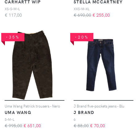
CARHARTT WIP
STELLA MCCARTNEY
XS-S-M-L
XXS-M-XL
€
117,00
€ 690,00
€
255,00
-35%
-20%
Uma Wang Patrick trousers - Nero
J Brand five-pockets jeans - Blu
UMA WANG
J BRAND
S-M-L
6
€ 995,00
€
651,00
€ 88,00
€
70,00