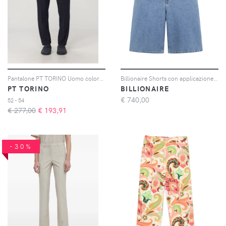
Pantalone PT TORINO Uomo colore Blue
Billionaire Shorts con applicazione logo - Blu
PT TORINO
BILLIONAIRE
€
740,00
52 - 54
€ 277,00
€
193,91
-30%