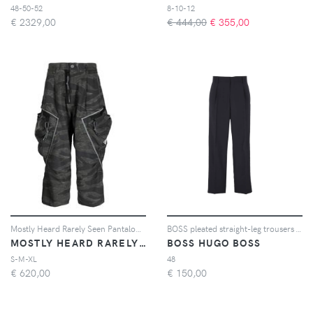
48-50-52
8-10-12
€
2329,00
€ 444,00
€
355,00
Mostly Heard Rarely Seen Pantaloni con cavallo basso - Multicolore
BOSS pleated straight-leg trousers - Blu
MOSTLY HEARD RARELY SEEN
BOSS HUGO BOSS
S-M-XL
48
€
620,00
€
150,00