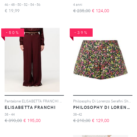
46 - 48 - 50 - 52 - 54 - 56
4 anni
€
19,99
€ 235,00
€
124,00
-50%
-39%
Pantalone ELISABETTA FRANCHI Donna colore Rosso
Philosophy Di Lorenzo Serafini Shorts a fiori - Nero
ELISABETTA FRANCHI
PHILOSOPHY DI LORENZO SERAFINI
38 - 44
38-42
€ 390,00
€
195,00
€ 210,00
€
129,00