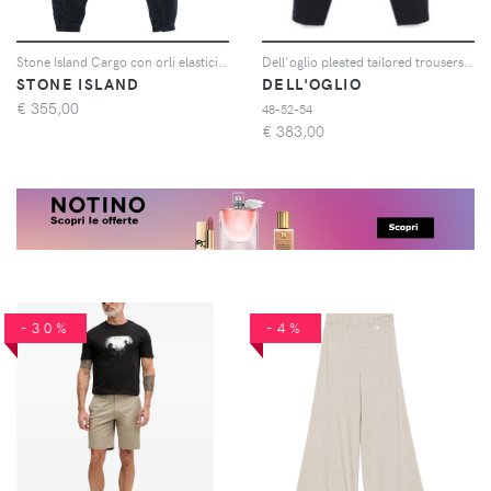
Stone Island Cargo con orli elasticizzati - Blu
Dell'oglio pleated tailored trousers - Blu
STONE ISLAND
DELL'OGLIO
€
355,00
48-52-54
€
383,00
-30%
-4%