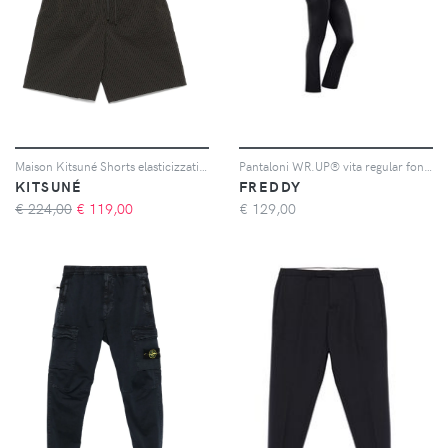
Maison Kitsuné Shorts elasticizzati - Verde
Pantaloni WR.UP® vita regular fondo bootcut in similpelle
KITSUNÉ
FREDDY
€ 224,00
€
119,00
€
129,00