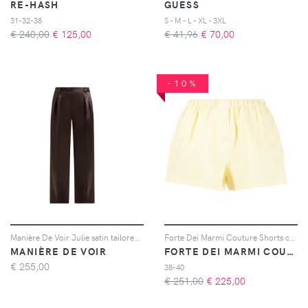
RE-HASH
GUESS
31-32-38
S - M - L - XL - 3XL
€ 240,00
€
125,00
€ 41,96
€
70,00
-10%
Manière De Voir Julie satin tailored trousers - Marrone
Forte Dei Marmi Couture Shorts con vita elasticizzata - Giallo
MANIÈRE DE VOIR
FORTE DEI MARMI COUTURE
€
255,00
38-40
€ 251,00
€
225,00