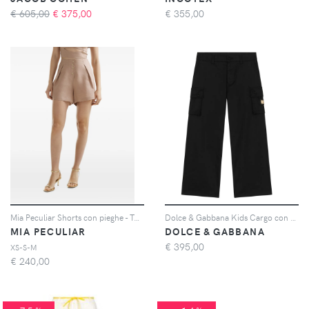
€ 605,00
€
375,00
€
355,00
Mia Peculiar Shorts con pieghe - Toni neutri
Dolce & Gabbana Kids Cargo con placca logo - Nero
MIA PECULIAR
DOLCE & GABBANA
€
395,00
XS-S-M
€
240,00