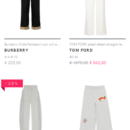
Burberry Kids Pantaloni con orli a quadri - Nero
TOM FORD pleat-detail straight-leg trousers - Bianco
BURBERRY
TOM FORD
4-6-8-10
40-44
€
225,00
€ 1875,00
€
562,00
-28%