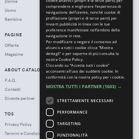
cookie analitici (propri e di terze parti) per
Donna
comprendere e migliorare l’esperienza di
Uomo
navigazione dell’utente, nonché cookie di
profilazione (propri e di terze parti) per
Bambino
inviarti pubblicità in linea con le tue
preferenze manifestate nell’ambito della
PAGINE
navigazione in rete.
Per modificare o negare il consenso ad
Offerte
alcuni o a tutti i cookie clicca “Mostra
dettagli” o per saperne di più consulta la
Magazine
nostra Cookie Policy.
Cliccando su “Accetta tutti i cookie”
ABOUT CATALOVE
acconsenti all’uso dei suddetti cookie.
In
conformità con la nostra policy per i cookie.
F.A.Q.
MOSTRA TUTTI I PARTNER
(1603) →
Contatti
Diventa partner
STRETTAMENTE NECESSARI
PERFORMANCE
TOS
TARGETING
Privacy Policy
Termini e Condizioni
FUNZIONALITÀ