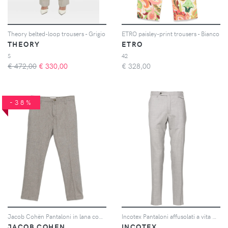
Theory belted-loop trousers - Grigio
ETRO paisley-print trousers - Bianco
THEORY
ETRO
S
42
€ 472,00
€
330,00
€
328,00
-38%
Jacob Cohën Pantaloni in lana con effetto mélange - Toni neutri
Incotex Pantaloni affusolati a vita media - Grigio
JACOB COHEN
INCOTEX