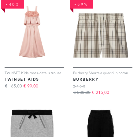
-40%
-59%
TWINSET Kids roses-details trousers set - Rosa
Burberry Shorts a quadri in cotone - Toni neutri
TWINSET KIDS
BURBERRY
€ 165,00
€
99,00
2-4-6-8
€ 530,00
€
215,00