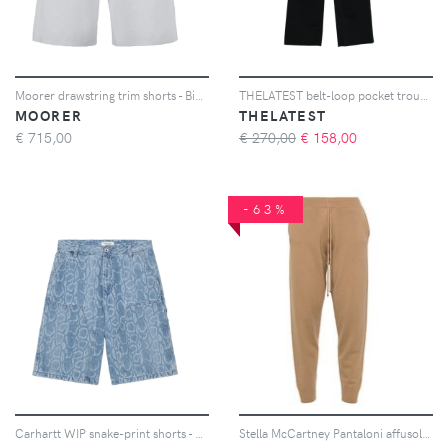
Moorer drawstring trim shorts - Bianco
THELATEST belt-loop pocket trousers - Nero
MOORER
THELATEST
€
715,00
€ 270,00
€
158,00
-63%
Carhartt WIP snake-print shorts - Blu
Stella McCartney Pantaloni affusolati a vita media - Marrone