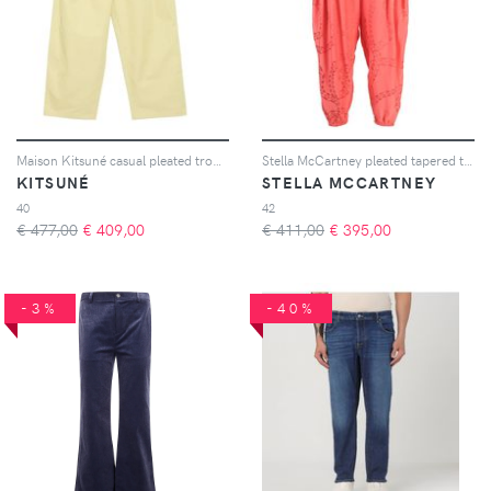
Maison Kitsuné casual pleated trousers - Verde
Stella McCartney pleated tapered trousers - Rosa
KITSUNÉ
STELLA MCCARTNEY
40
42
€ 477,00
€
409,00
€ 411,00
€
395,00
-3%
-40%