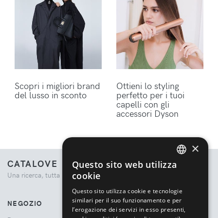
Scopri i migliori brand
Ottieni lo styling
del lusso in sconto
perfetto per i tuoi
capelli con gli
accessori Dyson
×
CATALOVE
Questo sito web utilizza
ENGLISH
cookie
Una ricerca, tutta la moda.
ITALIAN
Questo sito utilizza cookie e tecnologie
similari per il suo funzionamento e per
NEGOZIO
l’erogazione dei servizi in esso presenti,