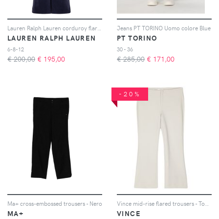
Lauren Ralph Lauren corduroy flared trousers - Blu
Jeans PT TORINO Uomo colore Blue
LAUREN RALPH LAUREN
PT TORINO
6-8-12
30 - 36
€ 200,00
€
195,00
€ 285,00
€
171,00
-20%
Ma+ cross-embossed trousers - Nero
Vince mid-rise flared trousers - Toni neutri
MA+
VINCE