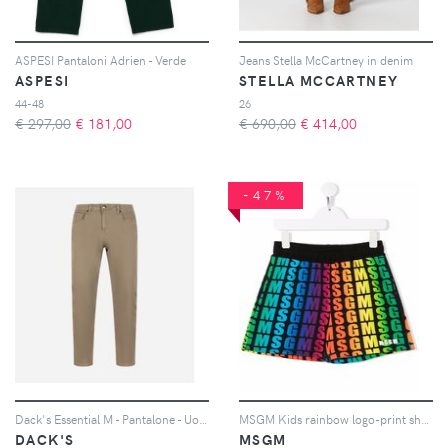
ASPESI Pantaloni Adrien - Verde
Jeans Stella McCartney in denim
ASPESI
STELLA MCCARTNEY
44-48
26
€ 297,00
€
181,00
€ 690,00
€
414,00
-47%
Dack's Essential M - Pantalone - Uomo
MSGM Kids rainbow logo-print shorts - Nero
DACK'S
MSGM