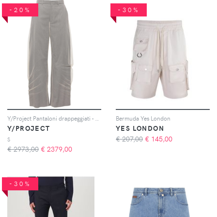
-20%
-30%
Y/Project Pantaloni drappeggiati - Toni neutri
Bermuda Yes London
Y/PROJECT
YES LONDON
€ 207,00
€
145,00
S
€ 2973,00
€
2379,00
-30%