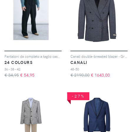
Pantaloni da completo a taglio casual donna
Canali double-breasted blazer - Grigio
24 COLOURS
CANALI
36 - 38 - 42
48-50
€ 34,95
€
54,95
€ 2190,00
€
1643,00
-27%