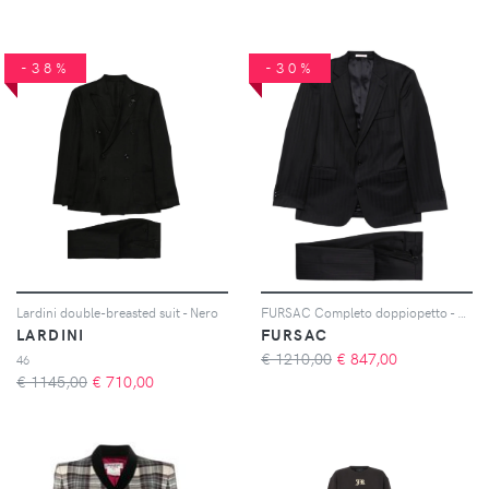
-38%
-30%
Lardini double-breasted suit - Nero
FURSAC Completo doppiopetto - Blu
LARDINI
FURSAC
€ 1210,00
€
847,00
46
€ 1145,00
€
710,00