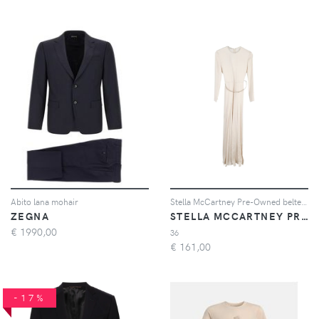
Abito lana mohair
Stella McCartney Pre-Owned belted long-sleeve jumpsuit - Toni neutri
ZEGNA
STELLA MCCARTNEY PRE-OWNED
€
1990,00
36
€
161,00
-17%