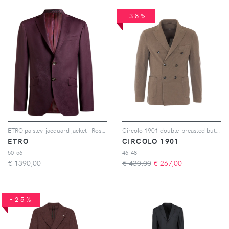
-38%
ETRO paisley-jacquard jacket - Rosso
Circolo 1901 double-breasted button jacket - Marrone
ETRO
CIRCOLO 1901
50-56
46-48
€
1390,00
€ 430,00
€
267,00
-25%