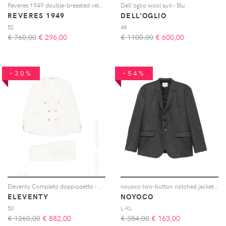
Reveres 1949 double-breasted velvet jacket - Grigio
Dell'oglio wool suit - Blu
REVERES 1949
DELL'OGLIO
52
48
€ 760,00
€
296,00
€ 1100,00
€
600,00
-30%
-54%
Eleventy Completo doppiopetto - Bianco
noyoco two-button notched jacket - Grigio
ELEVENTY
NOYOCO
50
L-XL
€ 1260,00
€
882,00
€ 354,00
€
163,00