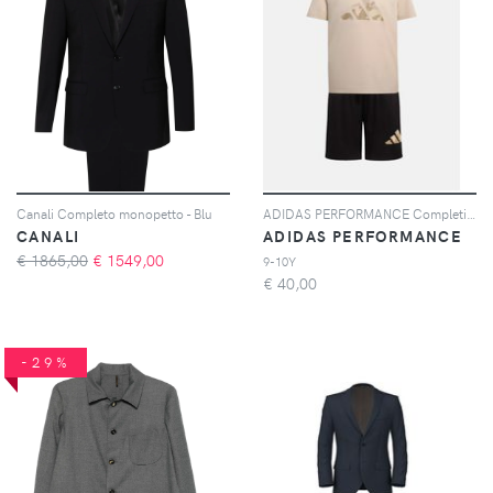
Canali Completo monopetto - Blu
ADIDAS PERFORMANCE Completino Train Essentials Camo Print beige e nero per bambino e bambina
CANALI
ADIDAS PERFORMANCE
€ 1865,00
€
1549,00
9-10Y
€
40,00
-29%