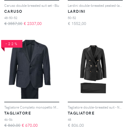
Caruso double breasted suit set - Blu
Lardini double-breasted peaked-lapel suit - Marrone
CARUSO
LARDINI
48-50-52
50-52
€ 3557,00
€
2337,00
€
1552,00
-22%
Tagliatore Completo monopetto Montecarlo - Blu
Tagliatore double-breasted suit - Nero
TAGLIATORE
TAGLIATORE
46-56
48
€ 860,00
€
670,00
€
806,00