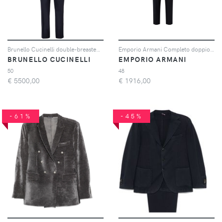
Brunello Cucinelli double-breasted wool suit - Blu
Emporio Armani Completo doppiopetto in lana vergine - Blu
BRUNELLO CUCINELLI
EMPORIO ARMANI
50
48
€
5500,00
€
1916,00
-61%
-45%