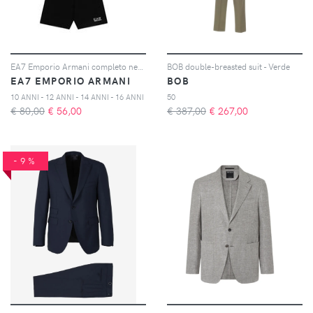
EA7 Emporio Armani completo nero bambino in cotone
BOB double-breasted suit - Verde
EA7 EMPORIO ARMANI
BOB
10 ANNI - 12 ANNI - 14 ANNI - 16 ANNI
50
€ 80,00
€
56,00
€ 387,00
€
267,00
-9%