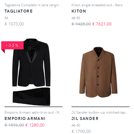
Tagliatore Completo in lana vergine - Blu
Kiton single-breasted suit - Nero
TAGLIATORE
KITON
54
48-50
€
1073,00
€ 9428,00
€
7621,00
-32%
Emporio Armani satin-trim suit - Nero
Jil Sander button-up notched-lapels jacket - Marrone
EMPORIO ARMANI
JIL SANDER
€ 1896,00
€
1280,00
48-50
€
1700,00