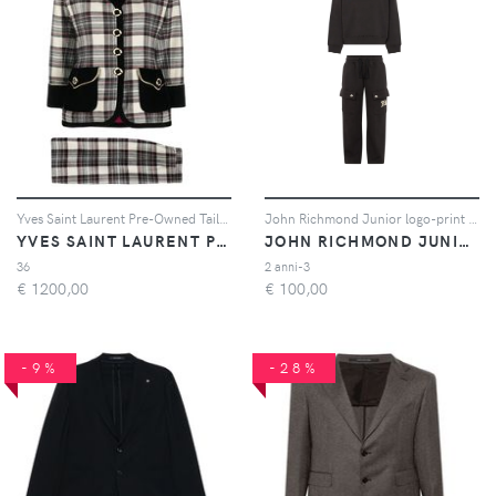
Yves Saint Laurent Pre-Owned Tailleur con gonna anni '80 - Nero
John Richmond Junior logo-print cargo track pants - Nero
YVES SAINT LAURENT PRE-OWNED
JOHN RICHMOND JUNIOR
36
2 anni-3
€
1200,00
€
100,00
-9%
-28%