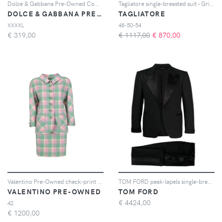
Dolce & Gabbana Pre-Owned Completo monopetto in lana - Grigio
Tagliatore single-breasted suit - Grigio
DOLCE & GABBANA PRE-OWNED
TAGLIATORE
XXXXL
48-50-54
€
319,00
€ 1117,00
€
870,00
Valentino Pre-Owned check-print skirt suit - Verde
TOM FORD peak-lapels single-breasted suit - Nero
VALENTINO PRE-OWNED
TOM FORD
€
4424,00
42
€
1200,00