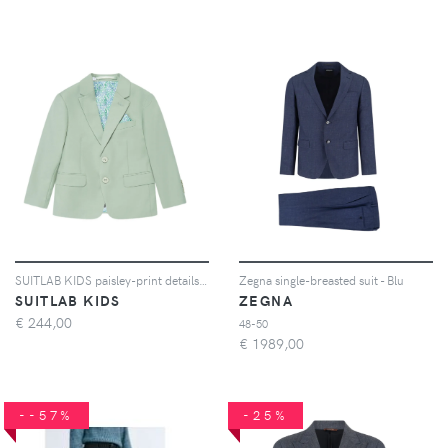
SUITLAB KIDS paisley-print details suit - Verde
Zegna single-breasted suit - Blu
SUITLAB KIDS
ZEGNA
€
244,00
48-50
€
1989,00
--57%
-25%