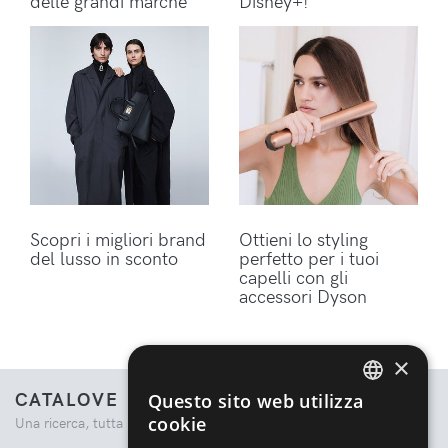
delle grandi marche
Disney+!
Scopri i migliori brand
Ottieni lo styling
del lusso in sconto
perfetto per i tuoi
capelli con gli
accessori Dyson
×
CATALOVE
Questo sito web utilizza
ENGLISH
cookie
Una ricerca, tutta la moda.
ITALIAN