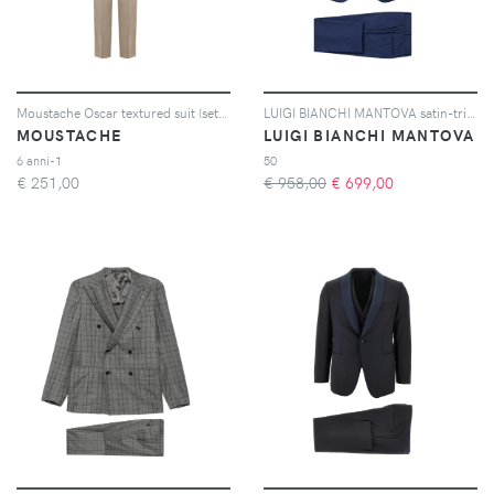
Moustache Oscar textured suit (set of three) - Grigio
LUIGI BIANCHI MANTOVA satin-trim peaked-lapel suit - Blu
MOUSTACHE
LUIGI BIANCHI MANTOVA
6 anni-1
50
€
251,00
€ 958,00
€
699,00