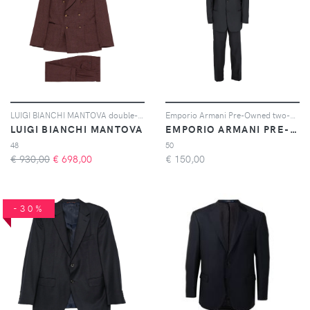
LUIGI BIANCHI MANTOVA double-breasted suit - Rosso
Emporio Armani Pre-Owned two-piece suit - Grigio
LUIGI BIANCHI MANTOVA
EMPORIO ARMANI PRE-OWNED
48
50
€ 930,00
€
698,00
€
150,00
-30%