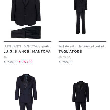
LUIGI BIANCHI MANTOVA single-breasted virgin-wool suit - Blu
Tagliatore double-breasted peaked-lapel suit - Nero
LUIGI BIANCHI MANTOVA
TAGLIATORE
56
38-40-42
€ 935,00
€
753,00
€
988,00