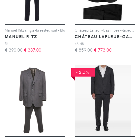
Manuel Ritz single-breasted suit - Blu
Château Lafleur-Gazin peak-lapel single-breasted blazer - Nero
MANUEL RITZ
CHÂTEAU LAFLEUR-GAZIN
54
46-48
€ 390,00
€
337,00
€ 859,00
€
773,00
-22%