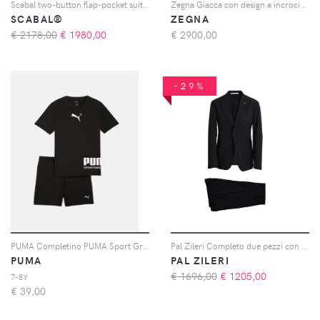
Scabal two-button flap-pocket suit - Blu
Zegna Giacca con design a incrocio - Grigio
SCABAL®
ZEGNA
€ 2178,00
€
1980,00
€
2900,00
-29%
PUMA Completino PUMA Sport Graphic Relaxed nero per bambino e bambina
Pal Zileri Completo due pezzi con logo - Nero
PUMA
PAL ZILERI
€ 1696,00
€
1205,00
7-8Y
€
39,00