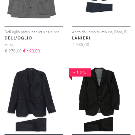
Dell'oglio patch-pocket single-breasted suit - Grigio
Abito da uomo su misura, Reda, Blu Puntinato, Autunno Inverno | Lanieri
DELL'OGLIO
LANIERI
€
735,00
52-54
€ 970,00
€
693,00
-19%