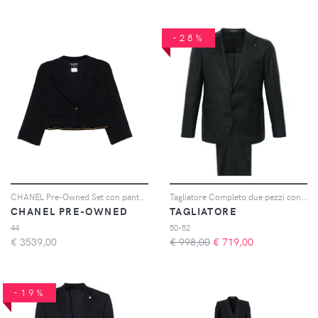
-28%
CHANEL Pre-Owned Set con pantaloni 1995 - Blu
Tagliatore Completo due pezzi con spilla logo - Grigio
CHANEL PRE-OWNED
TAGLIATORE
44
50-52
€
3539,00
€ 998,00
€
719,00
-19%