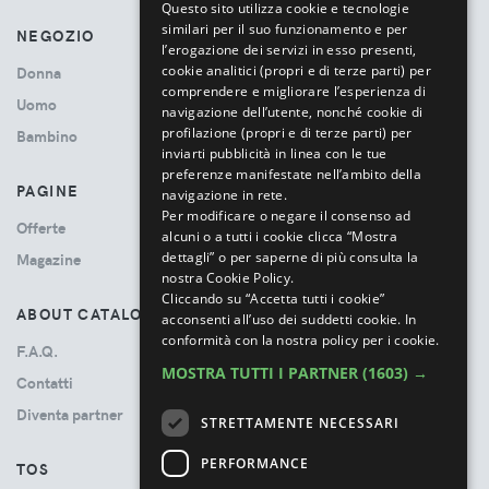
Questo sito utilizza cookie e tecnologie
similari per il suo funzionamento e per
NEGOZIO
l’erogazione dei servizi in esso presenti,
cookie analitici (propri e di terze parti) per
Donna
comprendere e migliorare l’esperienza di
Uomo
navigazione dell’utente, nonché cookie di
profilazione (propri e di terze parti) per
Bambino
inviarti pubblicità in linea con le tue
preferenze manifestate nell’ambito della
PAGINE
navigazione in rete.
Per modificare o negare il consenso ad
Offerte
alcuni o a tutti i cookie clicca “Mostra
dettagli” o per saperne di più consulta la
Magazine
nostra Cookie Policy.
Cliccando su “Accetta tutti i cookie”
ABOUT CATALOVE
acconsenti all’uso dei suddetti cookie.
In
conformità con la nostra policy per i cookie.
F.A.Q.
MOSTRA TUTTI I PARTNER
(1603) →
Contatti
Diventa partner
STRETTAMENTE NECESSARI
PERFORMANCE
TOS