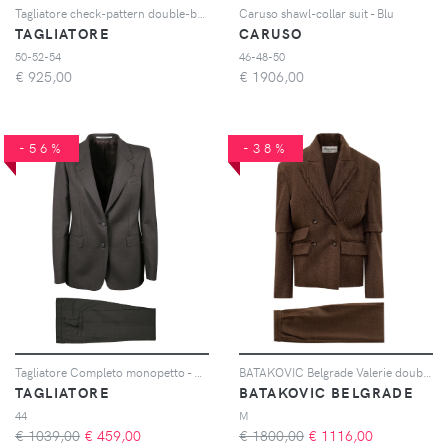
Tagliatore check-pattern double-breasted suit - Grigio
Caruso shawl-collar suit - Blu
TAGLIATORE
CARUSO
50-52-54
46-48-50
€
925,00
€
1906,00
-56%
-38%
Tagliatore Completo monopetto - Marrone
BATAKOVIC Belgrade Valerie double-breasted suit - Marrone
TAGLIATORE
BATAKOVIC BELGRADE
44
M
€ 1039,00
€
459,00
€ 1800,00
€
1116,00