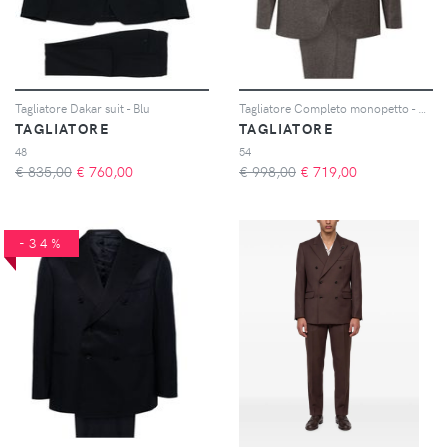
Tagliatore Dakar suit - Blu
Tagliatore Completo monopetto - Marrone
TAGLIATORE
TAGLIATORE
48
54
€ 835,00
€
760,00
€ 998,00
€
719,00
-34%