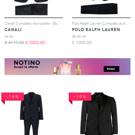
Canali Completo monopetto - Blu
Polo Ralph Lauren Completo due pezzi monopetto - Blu
CANALI
POLO RALPH LAUREN
54-56
38-40-44
€ 4719,00
€
3303,00
€
1000,00
-14%
-10%