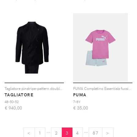
Tagliatore pinstripe-pattern double-breasted suit - Blu
PUMA Completino Essentials fucsia e celeste da bambina
TAGLIATORE
PUMA
48-50-52
7-8Y
€
940,00
€
35,00
...
...
<
<
1
2
3
4
87
>
>