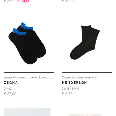
€ 35,00
€
24,00
€
30,00
Zegna logo-embroidered low-cut socks - Nero
Calze da donna Anna (x2)
ZEGNA
HENDERSON
39-42
36/38 - 39/41
€
67,00
€
6,86