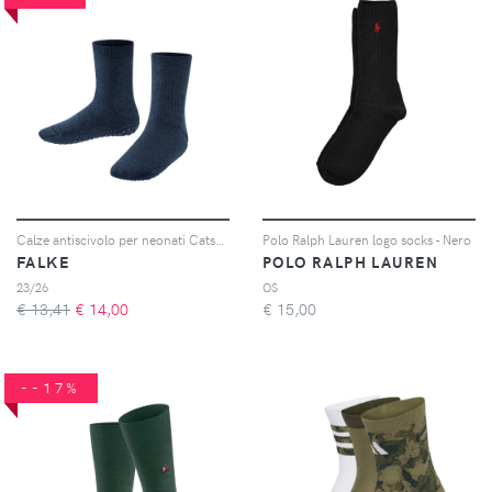
Calze antiscivolo per neonati Catspads
Polo Ralph Lauren logo socks - Nero
FALKE
POLO RALPH LAUREN
23/26
OS
€ 13,41
€
14,00
€
15,00
--17%