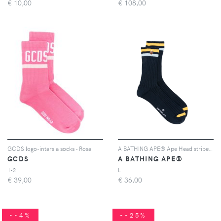
€
10,00
€
108,00
GCDS logo-intarsia socks - Rosa
A BATHING APE® Ape Head striped socks - Blu
GCDS
A BATHING APE®
1-2
L
€
39,00
€
36,00
--4%
--25%