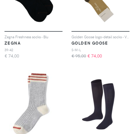
Zegna Freshness socks - Blu
Golden Goose logo-detail socks - Verde
ZEGNA
GOLDEN GOOSE
39-42
S-M-L
€
74,00
€ 95,00
€
74,00