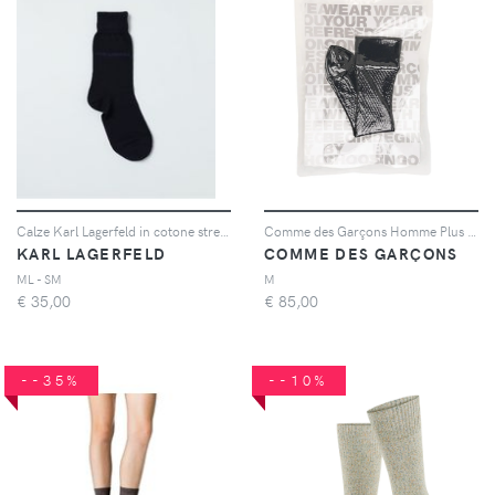
Calze Karl Lagerfeld in cotone stretch con logo jacquard
Comme des Garçons Homme Plus logo-detail ribbed socks - Nero
KARL LAGERFELD
COMME DES GARÇONS
ML - SM
M
€
35,00
€
85,00
--35%
--10%