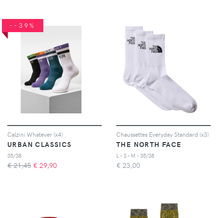
--39%
Calzini Whatever (x4)
Chaussettes Everyday Standard (x3)
URBAN CLASSICS
THE NORTH FACE
35/38
L - S - M - 35/38
€ 21,45
€
29,90
€
23,00