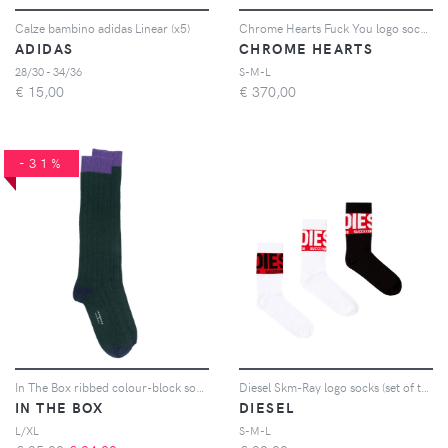
Calze bambino adidas Linear (x5)
Chrome Hearts Fuck You logo socks - Nero
ADIDAS
CHROME HEARTS
28/30 - 34/36
S-M-L
€
15,00
€
370,00
-31%
In The Box ribbed colour-block socks - Verde
Diesel Skm-Ray logo socks (set of three) - Bianco
IN THE BOX
DIESEL
L/XL
S-M-L