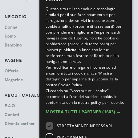
ITALIAN
Questo sito utilizza cookie e tecnologie
similari per il suo funzionamento e per
NEGOZIO
l’erogazione dei servizi in esso presenti,
cookie analitici (propri e di terze parti) per
Donna
comprendere e migliorare l’esperienza di
Uomo
navigazione dell’utente, nonché cookie di
profilazione (propri e di terze parti) per
Bambino
inviarti pubblicità in linea con le tue
preferenze manifestate nell’ambito della
PAGINE
navigazione in rete.
Per modificare o negare il consenso ad
Offerte
alcuni o a tutti i cookie clicca “Mostra
dettagli” o per saperne di più consulta la
Magazine
nostra Cookie Policy.
Cliccando su “Accetta tutti i cookie”
ABOUT CATALOVE
acconsenti all’uso dei suddetti cookie.
In
conformità con la nostra policy per i cookie.
F.A.Q.
MOSTRA TUTTI I PARTNER
(1603) →
Contatti
Diventa partner
STRETTAMENTE NECESSARI
PERFORMANCE