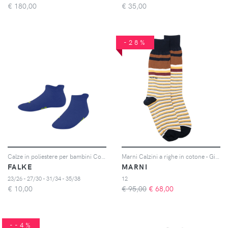
€
180,00
€
35,00
-28%
Calze in poliestere per bambini Cool Kick
Marni Calzini a righe in cotone - Giallo
FALKE
MARNI
23/26 - 27/30 - 31/34 - 35/38
12
€
10,00
€ 95,00
€
68,00
--4%