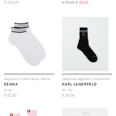
€
390,00
€ 70,00
€
42,00
Zegna Airy Triple-X socks - Bianco
Calze Karl Lagerfeld in cotone stretch con logo jacquard
ZEGNA
KARL LAGERFELD
39-40
ML - SM
€
52,00
€
30,00