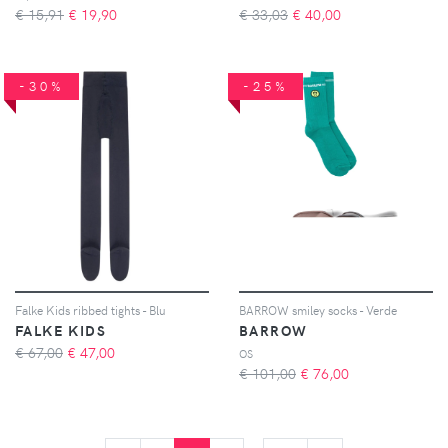
€ 15,91
€
19,90
€ 33,03
€
40,00
-30%
-25%
Falke Kids ribbed tights - Blu
BARROW smiley socks - Verde
FALKE KIDS
BARROW
€ 67,00
€
47,00
OS
€ 101,00
€
76,00