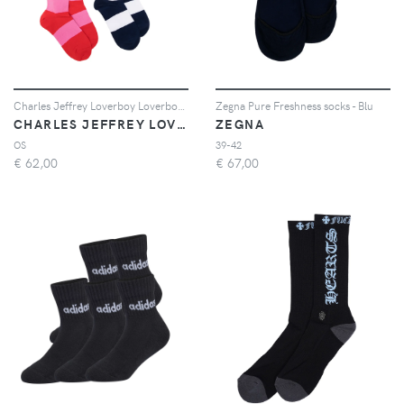
Charles Jeffrey Loverboy Loverboy striped socks (set of two) - Blu
Zegna Pure Freshness socks - Blu
CHARLES JEFFREY LOVERBOY
ZEGNA
OS
39-42
€
62,00
€
67,00