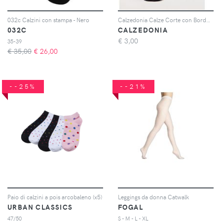
032c Calzini con stampa - Nero
Calzedonia Calze Corte con Bordo Lavorato Donna Blu Velikost 39-41
032C
CALZEDONIA
€
3,00
35-39
€ 35,00
€
26,00
--25%
--21%
Paio di calzini a pois arcobaleno (x5)
Leggings da donna Catwalk
URBAN CLASSICS
FOGAL
47/50
S - M - L - XL