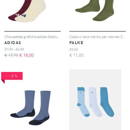
Chaussettes grafiche adidas Stadium (x2)
Calze in lana merino per neonati Comfort
ADIDAS
FALKE
37/39 - 43/45
23/26
€ 17,70
€
18,00
€
11,00
--2%