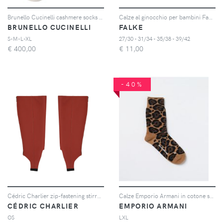
Brunello Cucinelli cashmere socks - Grigio
Calze al ginocchio per bambini Family
BRUNELLO CUCINELLI
FALKE
S-M-L-XL
27/30 - 31/34 - 35/38 - 39/42
€
400,00
€
11,00
-40%
Cédric Charlier zip-fastening stirrup socks - Rosso
Calze Emporio Armani in cotone stretch stampa animalier
CÉDRIC CHARLIER
EMPORIO ARMANI
OS
LXL