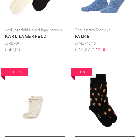
Karl Lagerfeld ribbed logo-patch socks (set of two) - Toni neutri
Chaussettes Brooklyn
KARL LAGERFELD
FALKE
35-38-39
39/42 - 43/46
€
40,00
€ 16,87
€
19,00
--17%
-1%