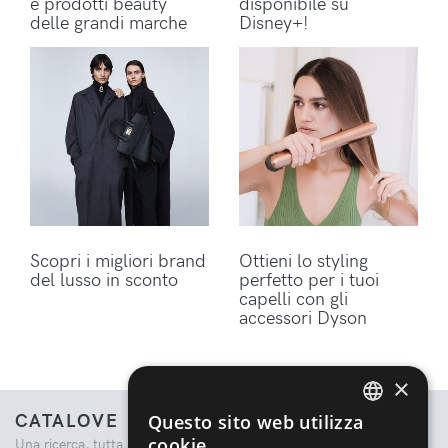
e prodotti beauty
disponibile su
delle grandi marche
Disney+!
Scopri i migliori brand
Ottieni lo styling
del lusso in sconto
perfetto per i tuoi
capelli con gli
accessori Dyson
×
CATALOVE
Questo sito web utilizza
ENGLISH
cookie
Una ricerca, tutta la moda.