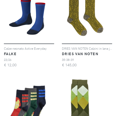
Calze neonato Active Everyday
DRIES VAN NOTEN Calzini in lana jacquard - Verde
FALKE
DRIES VAN NOTEN
23/26
35-38-39
€
12,00
€
145,00