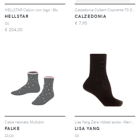
HELLSTAR Calzini con logo - Blu
Calzedonia Collant Coprente 70 Denari Glitter da Bambina Bambina Nero Velikost 10-13
HELLSTAR
CALZEDONIA
€
7,95
OS
€
204,00
Calze neonato Multidot
Lisa Yang Zera ribbed socks - Marrone
FALKE
LISA YANG
23/26
OS