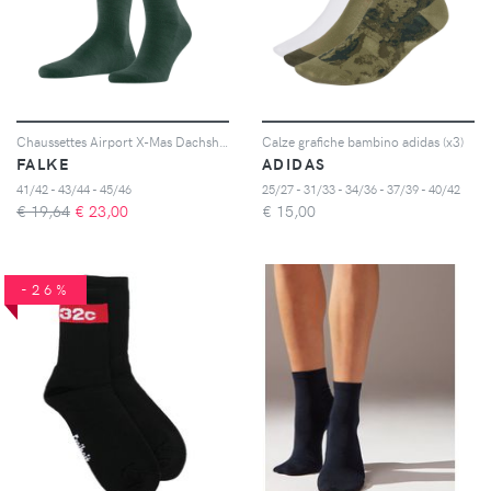
Chaussettes Airport X-Mas Dachshund
Calze grafiche bambino adidas (x3)
FALKE
ADIDAS
41/42 - 43/44 - 45/46
25/27 - 31/33 - 34/36 - 37/39 - 40/42
€ 19,64
€
23,00
€
15,00
-26%