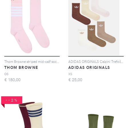
Thom Browne striped mid-calf socks - Rosa
ADIDAS ORIGINALS Calzini Trefoil Cushion Crew (6 paia) nei toni terra per uomo e donna
THOM BROWNE
ADIDAS ORIGINALS
OS
XS
€
180,00
€
25,00
--2%