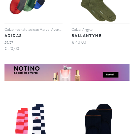
Calze neonato adidas Marvel Avengers (x3)
Calza 'Argyle'
ADIDAS
BALLANTYNE
€
40,00
25/27
€
20,00