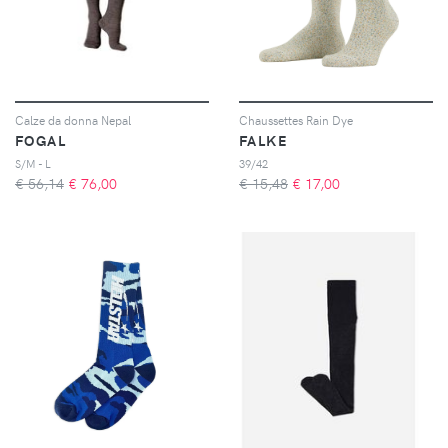
Calze da donna Nepal
Chaussettes Rain Dye
FOGAL
FALKE
S/M - L
39/42
€ 56,14
€
76,00
€ 15,48
€
17,00