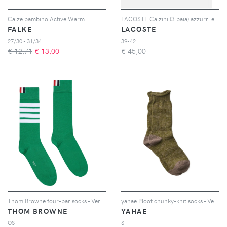
Calze bambino Active Warm
LACOSTE Calzini (3 paia) azzurri e bianchi per uomo e donna
FALKE
LACOSTE
27/30 - 31/34
39-42
€ 12,71
€
13,00
€
45,00
Thom Browne four-bar socks - Verde
yahae Ploot chunky-knit socks - Verde
THOM BROWNE
YAHAE
OS
S