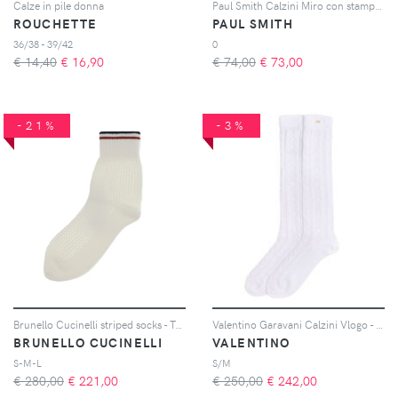
Calze in pile donna
Paul Smith Calzini Miro con stampa - Nero
ROUCHETTE
PAUL SMITH
36/38 - 39/42
0
€ 14,40
€
16,90
€ 74,00
€
73,00
-21%
-3%
Brunello Cucinelli striped socks - Toni neutri
Valentino Garavani Calzini Vlogo - Bianco
BRUNELLO CUCINELLI
VALENTINO
S-M-L
S/M
€ 280,00
€
221,00
€ 250,00
€
242,00