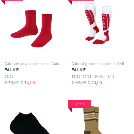
Calze antiscivolo per neonati Catspads
Calze al ginocchio da donna SK5 Expert
FALKE
FALKE
23/26
35/36 - 37/38 - 39/40 - 41/42
€ 13,41
€
14,00
€ 32,02
€
40,00
-22%