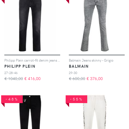
Philipp Plein carrot-fit denim jeans - Grigio
Balmain Jeans skinny - Grigio
PHILIPP PLEIN
BALMAIN
27-28-46
29-30
€ 1040,00
€
416,00
€ 600,00
€
376,00
-48%
-55%