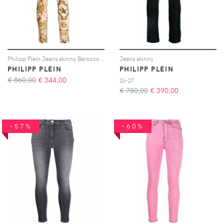
Philipp Plein Jeans skinny Barocco con stampa - Toni neutri
Jeans skinny
PHILIPP PLEIN
PHILIPP PLEIN
€ 860,00
€
344,00
26-27
€ 780,00
€
390,00
-57%
-60%