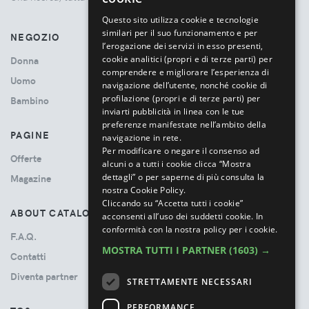
ITALIAN
Questo sito utilizza cookie e tecnologie
similari per il suo funzionamento e per
NEGOZIO
l’erogazione dei servizi in esso presenti,
cookie analitici (propri e di terze parti) per
Donna
comprendere e migliorare l’esperienza di
Uomo
navigazione dell’utente, nonché cookie di
profilazione (propri e di terze parti) per
Bambino
inviarti pubblicità in linea con le tue
preferenze manifestate nell’ambito della
PAGINE
navigazione in rete.
Per modificare o negare il consenso ad
Offerte
alcuni o a tutti i cookie clicca “Mostra
dettagli” o per saperne di più consulta la
Magazine
nostra Cookie Policy.
Cliccando su “Accetta tutti i cookie”
ABOUT CATALOVE
acconsenti all’uso dei suddetti cookie.
In
conformità con la nostra policy per i cookie.
F.A.Q.
MOSTRA TUTTI I PARTNER
(1603) →
Contatti
Diventa partner
STRETTAMENTE NECESSARI
PERFORMANCE