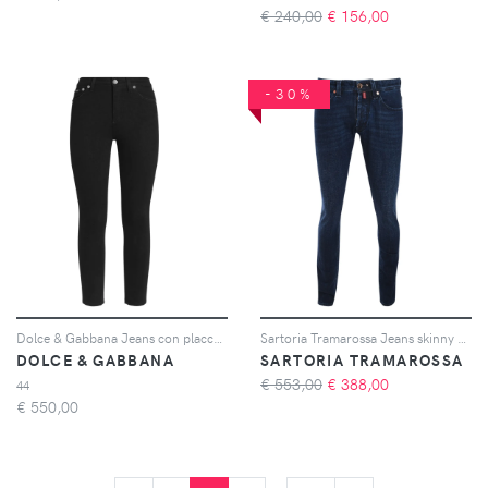
€ 240,00
€
156,00
-30%
Dolce & Gabbana Jeans con placca - Nero
Sartoria Tramarossa Jeans skinny con applicazione logo - Blu
DOLCE & GABBANA
SARTORIA TRAMAROSSA
€ 553,00
€
388,00
44
€
550,00