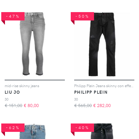
-47%
-50%
mid-rise skinny jeans
Philipp Plein Jeans skinny con effetto vissuto - Nero
LIU JO
PHILIPP PLEIN
30
30
€ 151,00
€
80,00
€ 565,00
€
282,00
-62%
-40%