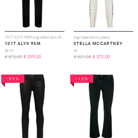
1017 ALYX 9SM ring-detail slim-fit jeans - Nero
logo tape skinny jeans
1017 ALYX 9SM
STELLA MCCARTNEY
28-29
24
€ 572,00
€
299,00
€ 821,00
€
372,00
-59%
-15%