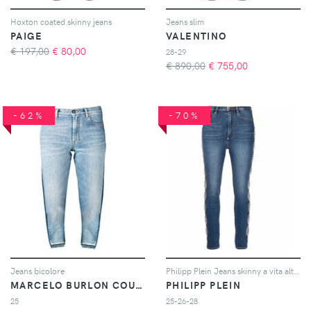
Hoxton coated skinny jeans
Jeans slim
PAIGE
VALENTINO
€ 197,00
€
80,00
28-29
€ 890,00
€
755,00
-62%
-70%
Jeans bicolore
Philipp Plein Jeans skinny a vita alta - Blu
MARCELO BURLON COUNTY OF MILAN
PHILIPP PLEIN
25
25-26-28