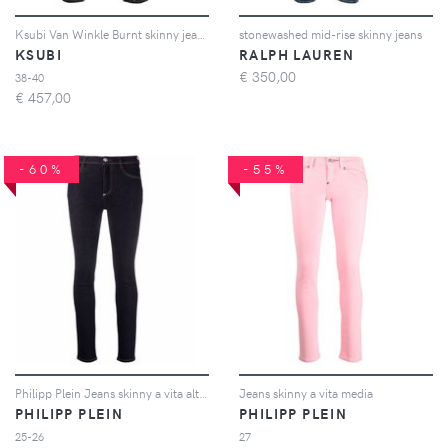
Ksubi Van Winkle Burnt skinny jeans - Nero
stonewashed mid-rise skinny jeans
KSUBI
RALPH LAUREN
€
350,00
38-40
€
457,00
-60%
-55%
Philipp Plein Jeans skinny a vita alta - Blu
Jeans skinny a vita media
PHILIPP PLEIN
PHILIPP PLEIN
25-26
27