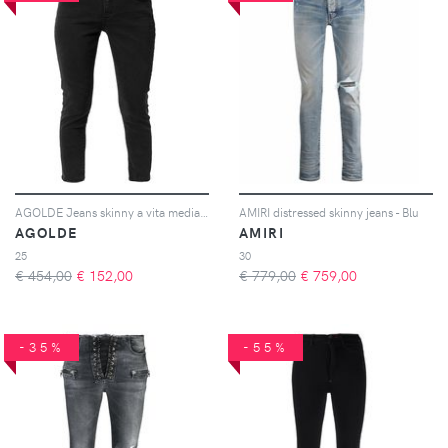
AGOLDE Jeans skinny a vita media - Nero
AMIRI distressed skinny jeans - Blu
AGOLDE
AMIRI
25
30
€ 454,00
€
152,00
€ 779,00
€
759,00
-35%
-55%