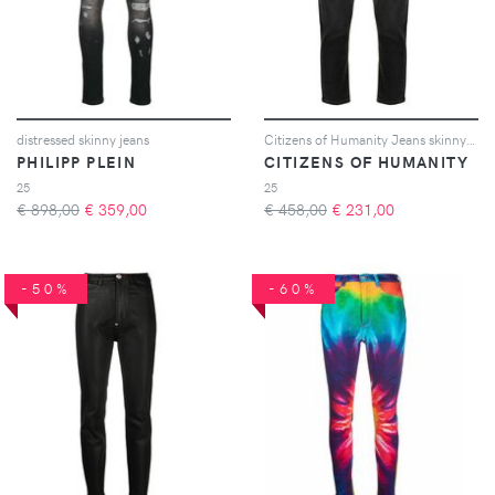
distressed skinny jeans
Citizens of Humanity Jeans skinny a vita media - Nero
PHILIPP PLEIN
CITIZENS OF HUMANITY
25
25
€ 898,00
€
359,00
€ 458,00
€
231,00
-50%
-60%