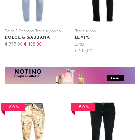
Dolce & Gabbana Jeans skinny con effetto vissuto - Blu
Jeans skinny
DOLCE & GABBANA
LEVI'S
€ 795,00
€
488,00
29/30
€
117,00
-60%
-50%