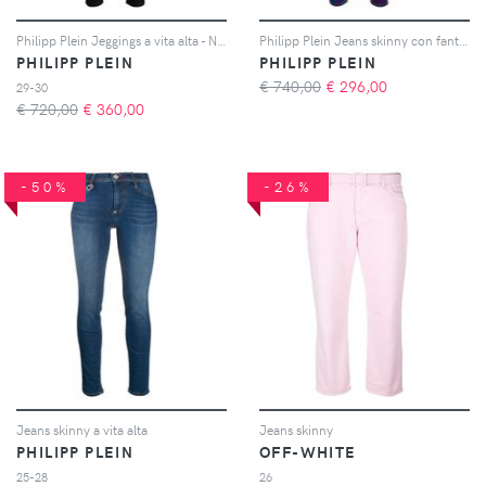
Philipp Plein Jeggings a vita alta - Nero
Philipp Plein Jeans skinny con fantasia tie dye - Blu
PHILIPP PLEIN
PHILIPP PLEIN
€ 740,00
€
296,00
29-30
€ 720,00
€
360,00
-50%
-26%
Jeans skinny a vita alta
Jeans skinny
PHILIPP PLEIN
OFF-WHITE
25-28
26