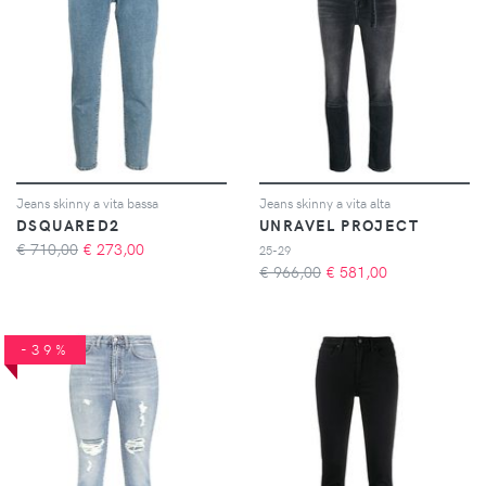
Jeans skinny a vita bassa
Jeans skinny a vita alta
DSQUARED2
UNRAVEL PROJECT
€ 710,00
€
273,00
25-29
€ 966,00
€
581,00
-39%