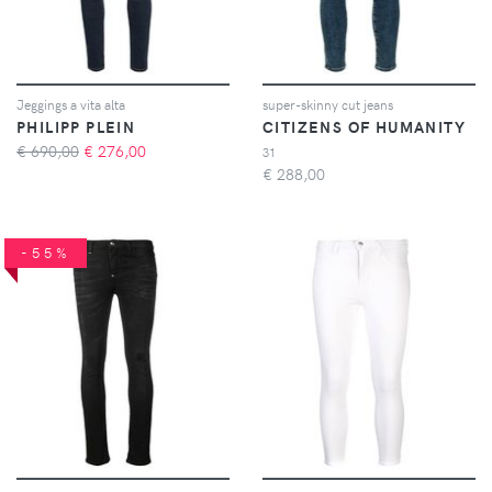
Jeggings a vita alta
super-skinny cut jeans
PHILIPP PLEIN
CITIZENS OF HUMANITY
€ 690,00
€
276,00
31
€
288,00
-55%