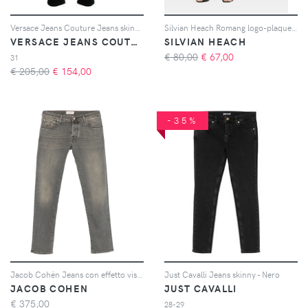
Versace Jeans Couture Jeans skinny Dundee - Blu
Silvian Heach Romang logo-plaque jeans - Blu
VERSACE JEANS COUTURE
SILVIAN HEACH
€ 80,00
€
67,00
31
€ 205,00
€
154,00
-35%
Jacob Cohën Jeans con effetto vissuto - Grigio
Just Cavalli Jeans skinny - Nero
JACOB COHEN
JUST CAVALLI
€
375,00
28-29