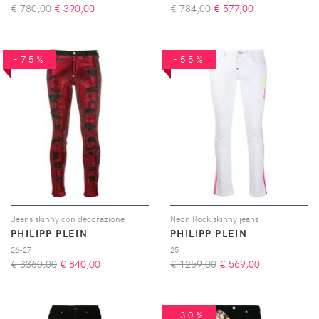
€ 780,00
€
390,00
€ 784,00
€
577,00
-75%
-55%
Jeans skinny con decorazione
Neon Rock skinny jeans
PHILIPP PLEIN
PHILIPP PLEIN
26-27
25
€ 3360,00
€
840,00
€ 1259,00
€
569,00
-30%