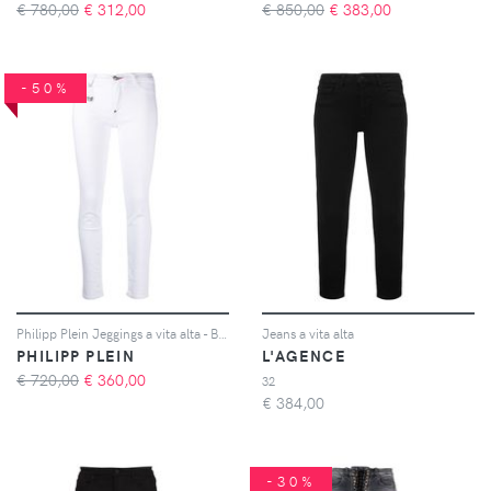
€ 780,00
€
312,00
€ 850,00
€
383,00
-50%
Philipp Plein Jeggings a vita alta - Bianco
Jeans a vita alta
PHILIPP PLEIN
L'AGENCE
€ 720,00
€
360,00
32
€
384,00
-30%