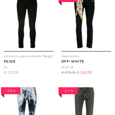
ultra skinny jeans a vita alta 'Margot'
Jeans skinny
PAIGE
OFF-WHITE
24
29-27-28
€
373,00
€ 378,00
€
263,00
-55%
-61%