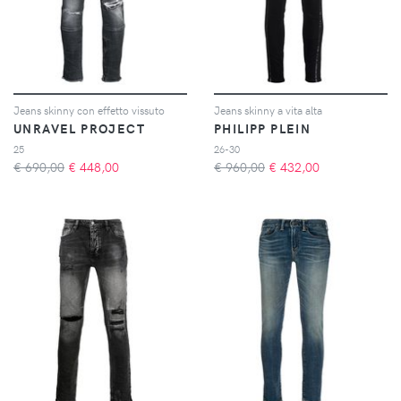
Jeans skinny con effetto vissuto
Jeans skinny a vita alta
UNRAVEL PROJECT
PHILIPP PLEIN
25
26-30
€ 690,00
€
448,00
€ 960,00
€
432,00