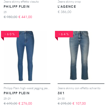
Jeans skinny effetto vissuto
Jeans skinny crop
PHILIPP PLEIN
L'AGENCE
€
386,00
25
€ 980,00
€
441,00
-60%
-64%
Philipp Plein high-waist jegging jeans - Blu
Jeans skinny con effetto schiarito
PHILIPP PLEIN
3X1
25-29
24-30
€ 690,00
€
276,00
€ 295,00
€
107,00