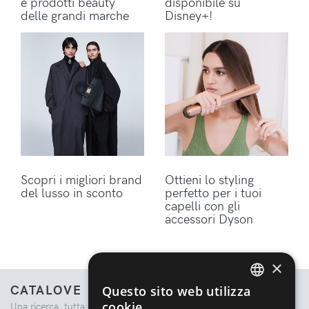
e prodotti beauty
disponibile su
delle grandi marche
Disney+!
Scopri i migliori brand
Ottieni lo styling
del lusso in sconto
perfetto per i tuoi
capelli con gli
accessori Dyson
×
CATALOVE
Questo sito web utilizza
ENGLISH
cookie
Una ricerca, tutta la moda.