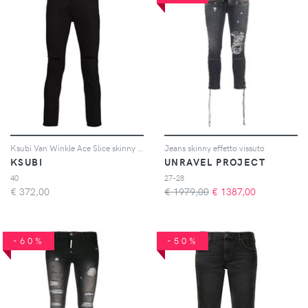
Ksubi Van Winkle Ace Slice skinny jeans - Nero
Jeans skinny effetto vissuto
KSUBI
UNRAVEL PROJECT
40
27-28
€
372,00
€ 1979,00
€
1387,00
-60%
-50%