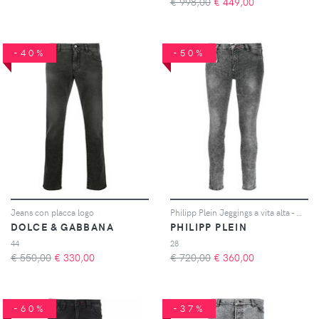
€ 998,00
€
449,00
-40%
-50%
Jeans con placca logo
Philipp Plein Jeggings a vita alta - Grigio
DOLCE & GABBANA
PHILIPP PLEIN
44
28
€ 550,00
€
330,00
€ 720,00
€
360,00
-60%
-37%