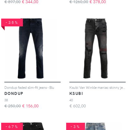
€ 897,00
€
344,00
€ 1260,00
€
378,00
-38%
Dondup faded slim-fit jeans - Blu
Ksubi Van Winkle maniac skinny jeans - Nero
DONDUP
KSUBI
38
40
€ 250,00
€
156,00
€
602,00
-67%
-3%