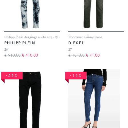
Philipp Plein Jeggings a vita alta - Blu
Thommer skinny jeans
PHILIPP PLEIN
DIESEL
26
27
€ 910,00
€
410,00
€ 181,00
€
71,00
-25%
-16%