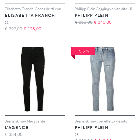
Elisabetta Franchi Jeans dritti con applicazione - Grigio
Philipp Plein Jeggings a vita alta - Rosa
ELISABETTA FRANCHI
PHILIPP PLEIN
€ 850,00
€
340,00
32
€ 297,00
€
128,00
-55%
Jeans skinny Marguerite
Jeans skinny con effetto vissuto
L'AGENCE
PHILIPP PLEIN
€
384,00
28