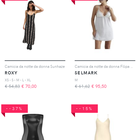
Camicia da notte da donna Sunhaze
Camicia da notte da donna Filipa Mariage
ROXY
SELMARK
XS - S - M - L - XL
M
€ 54,83
€
70,00
€ 61,62
€
95,50
--37%
--15%