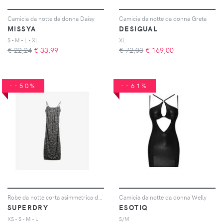
Camicia da notte da donna Daisy
Camicia da notte da donna Greta
MISSYA
DESIGUAL
S - M - L - XL
XL
€ 22,24
€
33,99
€ 72,03
€
169,00
--50%
--61%
Robe da notte corta asimmetrica donna
Camicia da notte da donna Welly
SUPERDRY
ESOTIQ
XS - S - M - L
S/M