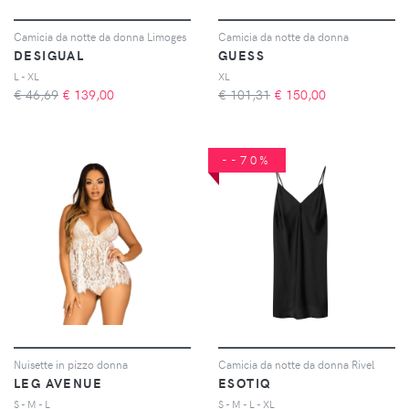
Camicia da notte da donna Limoges
Camicia da notte da donna
DESIGUAL
GUESS
L - XL
XL
€ 46,69
€
139,00
€ 101,31
€
150,00
--70%
Nuisette in pizzo donna
Camicia da notte da donna Rivel
LEG AVENUE
ESOTIQ
S - M - L
S - M - L - XL