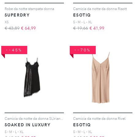
Robe da notte stampata donna
Camicia da notte da donna Risott
SUPERDRY
ESOTIQ
XS
S - M - L - XL
€ 43,89
€
64,99
€ 19,66
€
41,99
--45%
--70%
Camicia da notte da donna SLIrianne
Camicia da notte da donna Rivel
SOAKED IN LUXURY
ESOTIQ
S - M - L - XL
S - M - L - XL