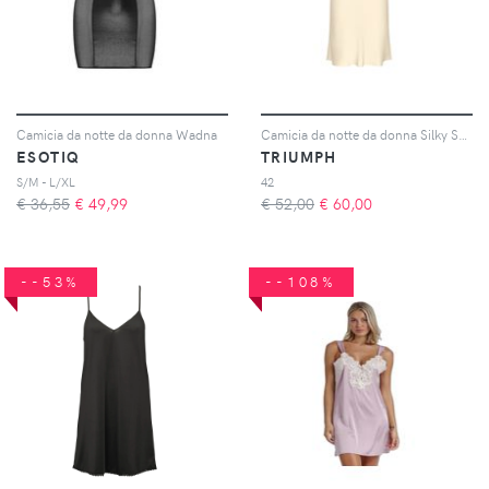
Camicia da notte da donna Wadna
Camicia da notte da donna Silky Sensuality Ndw
ESOTIQ
TRIUMPH
S/M - L/XL
42
€ 36,55
€
49,99
€ 52,00
€
60,00
--53%
--108%