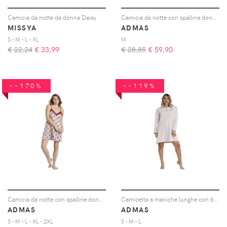
Camicia da notte da donna Daisy
Camicia da notte con spalline donna Classic Romantic
MISSYA
ADMAS
S - M - L - XL
M
€ 22,24
€
33,99
€ 28,85
€
59,90
--170%
--119%
Camicia da notte con spalline donna Classic Elegant Dots
Camicetta a maniche lunghe con bottoni donna Star
ADMAS
ADMAS
S - M - L - XL - 2XL
S - M - L