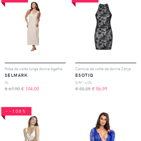
Roba da notte lunga donna Agatha
Camicia da notte da donna Zanja
SELMARK
ESOTIQ
XL
S/M - L/XL
€ 67,90
€
104,00
€ 32,25
€
56,99
--108%