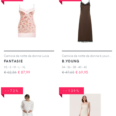
Camicia da notte da donna Lucia
Camicia da notte da donna b.young BYLippy
FANTASIE
B.YOUNG
XS - S - M - L - XL
34 - 36 - 38 - 40 - 42
€ 62,36
€
87,99
€ 47,63
€
69,95
--72%
--139%