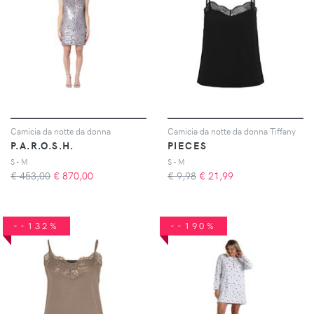
Camicia da notte da donna
Camicia da notte da donna Tiffany
P.A.R.O.S.H.
PIECES
S - M
S - M
€ 453,00
€
870,00
€ 9,98
€
21,99
--132%
--190%