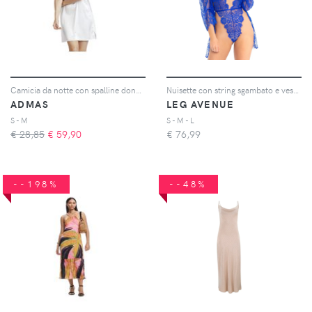
Camicia da notte con spalline donna Classic Romantic
Nuisette con string sgambato e vestito in pizzo donna
ADMAS
LEG AVENUE
S - M
S - M - L
€ 28,85
€
59,90
€
76,99
--198%
--48%