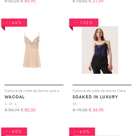
€ 62,23
€
89,95
€ 18,82
€
31,99
--46%
--132%
Camicia da notte da donna Lace perfection
Camicia da notte da donna Clara
WACOAL
SOAKED IN LUXURY
S - M - L
XS
€ 54,74
€
80,00
€ 15,08
€
34,95
--45%
--65%