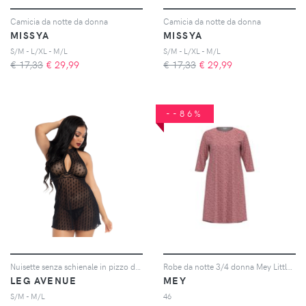
Camicia da notte da donna
Camicia da notte da donna
MISSYA
MISSYA
S/M - L/XL - M/L
S/M - L/XL - M/L
€ 17,33
€
29,99
€ 17,33
€
29,99
--86%
Nuisette senza schienale in pizzo donna
Robe da notte 3/4 donna Mey Little Vines
LEG AVENUE
MEY
S/M - M/L
46