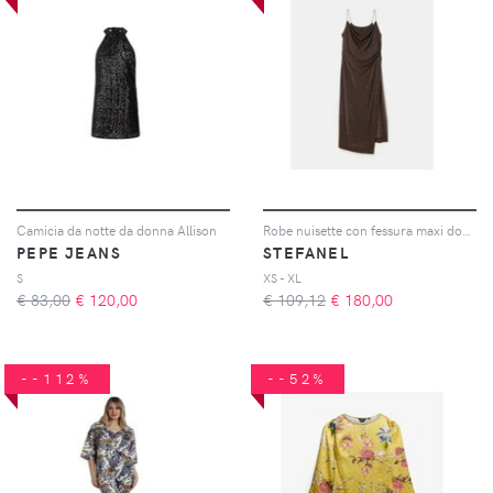
Camicia da notte da donna Allison
Robe nuisette con fessura maxi donna Lurex
PEPE JEANS
STEFANEL
S
XS - XL
€ 83,00
€
120,00
€ 109,12
€
180,00
--112%
--52%