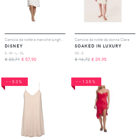
Camicia da notte a maniche lunghe donna Maternity Bambi You are so Loved
Camicia da notte da donna Clara
DISNEY
SOAKED IN LUXURY
S - M - L - XL
XS - S
€ 33,71
€
57,90
€ 16,72
€
39,95
--53%
--135%