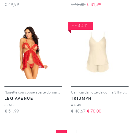
€
49,99
€ 18,82
€
31,99
--44%
Nuisette con coppe aperte donna Babydoll
Camicia da notte da donna Silky Sensuality Psw
LEG AVENUE
TRIUMPH
S - M - L
40 - 48
€
51,99
€ 48,67
€
70,00