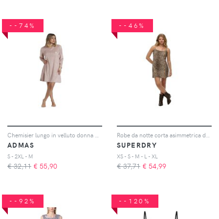
--74%
--46%
Chemisier lungo in velluto donna Classic Pico Dots Lace
Robe da notte corta asimmetrica donna
ADMAS
SUPERDRY
S - 2XL - M
XS - S - M - L - XL
€ 32,11
€
55,90
€ 37,71
€
54,99
--92%
--120%