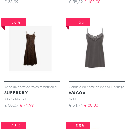
€
35,99
€ 58,52
€
109,00
--50%
--46%
Robe da notte corta asimmetrica donna
Camicia da notte da donna Florilege
SUPERDRY
WACOAL
XS - S - M - L - XL
S - M
€ 50,07
€
74,99
€ 54,74
€
80,00
--28%
--55%