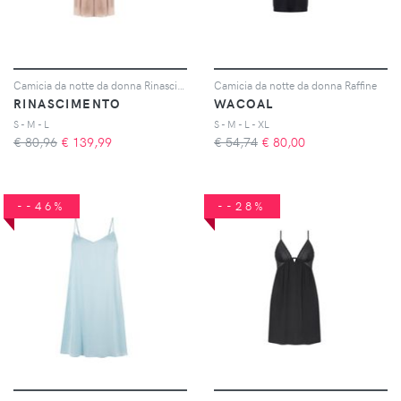
Camicia da notte da donna Rinascimento
Camicia da notte da donna Raffine
RINASCIMENTO
WACOAL
S - M - L
S - M - L - XL
€ 80,96
€
139,99
€ 54,74
€
80,00
--46%
--28%