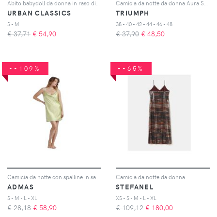
Abito babydoll da donna in raso di viscosa
Camicia da notte da donna Aura Spotlight
URBAN CLASSICS
TRIUMPH
S - M
38 - 40 - 42 - 44 - 46 - 48
€ 37,71
€
54,90
€ 37,90
€
48,50
--109%
--65%
Camicia da notte con spalline in satin donna Classic Luxe
Camicia da notte da donna
ADMAS
STEFANEL
S - M - L - XL
XS - S - M - L - XL
€ 28,18
€
58,90
€ 109,12
€
180,00