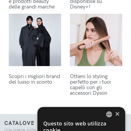
e prodotti beauty
disponibile su
delle grandi marche
Disney+!
Scopri i migliori brand
Ottieni lo styling
del lusso in sconto
perfetto per i tuoi
capelli con gli
accessori Dyson
×
CATALOVE
Questo sito web utilizza
ENGLISH
cookie
Una ricerca, tutta la moda.