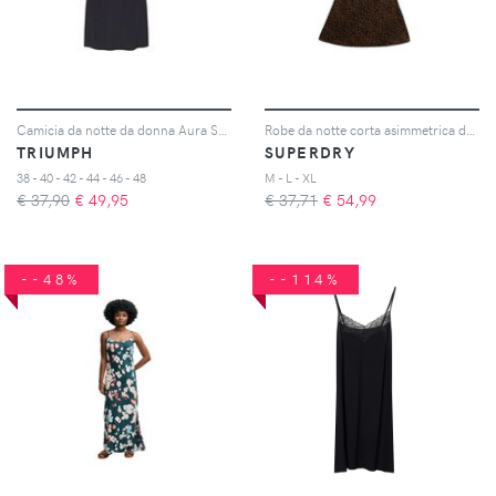
Camicia da notte da donna Aura Spotlight
Robe da notte corta asimmetrica donna
TRIUMPH
SUPERDRY
38 - 40 - 42 - 44 - 46 - 48
M - L - XL
€ 37,90
€
49,95
€ 37,71
€
54,99
--48%
--114%