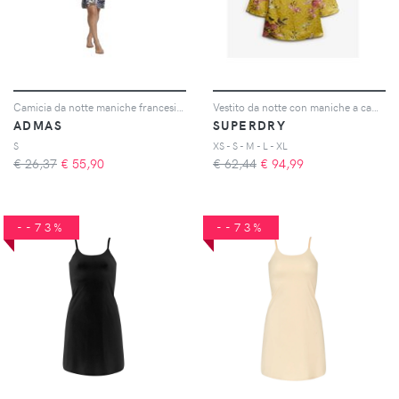
Camicia da notte maniche francesi donna Luxury Leopard
Vestito da notte con maniche a campana donna
ADMAS
SUPERDRY
S
XS - S - M - L - XL
€ 26,37
€
55,90
€ 62,44
€
94,99
--73%
--73%