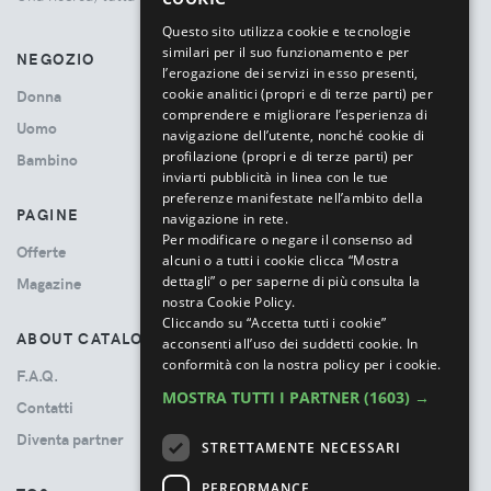
ITALIAN
Questo sito utilizza cookie e tecnologie
similari per il suo funzionamento e per
NEGOZIO
l’erogazione dei servizi in esso presenti,
cookie analitici (propri e di terze parti) per
Donna
comprendere e migliorare l’esperienza di
Uomo
navigazione dell’utente, nonché cookie di
profilazione (propri e di terze parti) per
Bambino
inviarti pubblicità in linea con le tue
preferenze manifestate nell’ambito della
PAGINE
navigazione in rete.
Per modificare o negare il consenso ad
Offerte
alcuni o a tutti i cookie clicca “Mostra
dettagli” o per saperne di più consulta la
Magazine
nostra Cookie Policy.
Cliccando su “Accetta tutti i cookie”
ABOUT CATALOVE
acconsenti all’uso dei suddetti cookie.
In
conformità con la nostra policy per i cookie.
F.A.Q.
MOSTRA TUTTI I PARTNER
(1603) →
Contatti
Diventa partner
STRETTAMENTE NECESSARI
PERFORMANCE