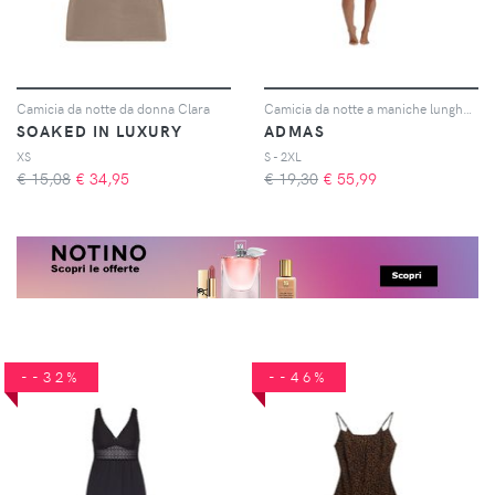
Camicia da notte da donna Clara
Camicia da notte a maniche lunghe donna Cloudy Nights
SOAKED IN LUXURY
ADMAS
XS
S - 2XL
€ 15,08
€
34,95
€ 19,30
€
55,99
--32%
--46%