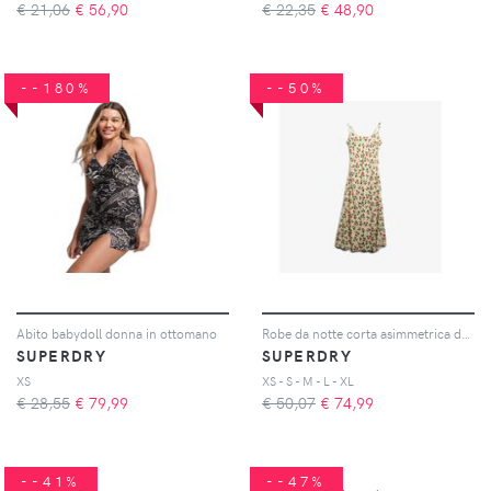
€ 21,06
€
56,90
€ 22,35
€
48,90
--180%
--50%
Abito babydoll donna in ottomano
Robe da notte corta asimmetrica donna
SUPERDRY
SUPERDRY
XS
XS - S - M - L - XL
€ 28,55
€
79,99
€ 50,07
€
74,99
--41%
--47%