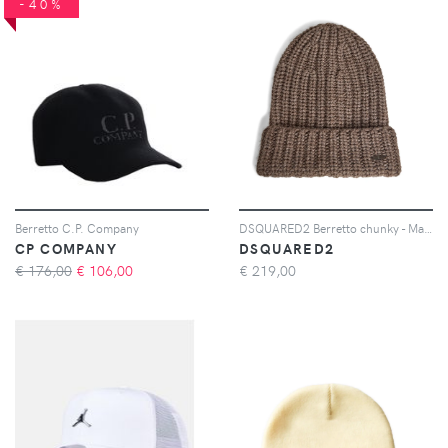
-40%
Berretto C.P. Company
DSQUARED2 Berretto chunky - Marrone
CP COMPANY
DSQUARED2
€ 176,00
€
106,00
€
219,00