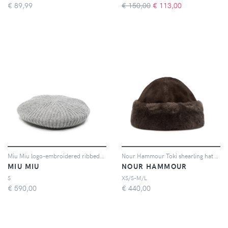
€
89,99
€ 150,00
€
113,00
Miu Miu logo-embroidered ribbed-knit beret - Grigio
Nour Hammour Toki shearling hat - Marrone
MIU MIU
NOUR HAMMOUR
S
XS/S-M/L
€
590,00
€
440,00