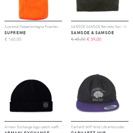
Supreme Passamontagna Polartec® - Arancione
SAMSOE SAMSOE Berretto Nor - Verde
SUPREME
SAMSOE & SAMSOE
€
160,00
€ 45,00
€
39,00
Armani Exchange logo-patch waffle-knit beanie hat - Nero
Carhartt WIP Wild Life embroidered cap - Nero
ARMANI EXCHANGE
CARHARTT WIP