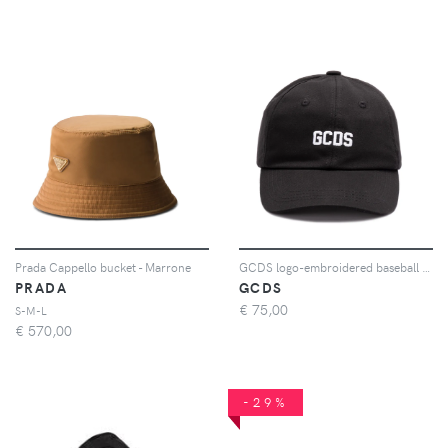
Prada Cappello bucket - Marrone
GCDS logo-embroidered baseball cap - Nero
PRADA
GCDS
€
75,00
S-M-L
€
570,00
-29%