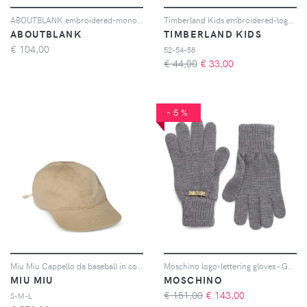
ABOUTBLANK embroidered-monogram cap - Nero
Timberland Kids embroidered-logo beanie hat - Marrone
ABOUTBLANK
TIMBERLAND KIDS
€
104,00
52-54-58
€ 44,00
€
33,00
-5%
Miu Miu Cappello da baseball in cotone - Toni neutri
Moschino logo-lettering gloves - Grigio
MIU MIU
MOSCHINO
€ 151,00
€
143,00
S-M-L