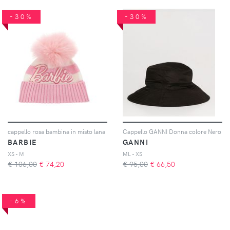
-30%
-30%
cappello rosa bambina in misto lana
Cappello GANNI Donna colore Nero
BARBIE
GANNI
XS - M
ML - XS
€ 106,00
€
74,20
€ 95,00
€
66,50
-6%