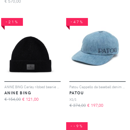
€
570,00
-21%
-47%
ANINE BING Carley ribbed beanie hat - Nero
Patou Cappello da baseball denim con ricamo - Blu
ANINE BING
PATOU
€ 154,00
€
121,00
XS/S
€ 374,00
€
197,00
--9%