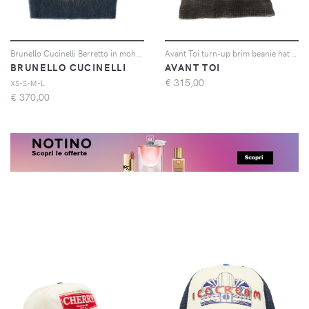
Brunello Cucinelli Berretto in mohair a doppia maglia con motivo pied-de-poule - Toni neutri
Avant Toi turn-up brim beanie hat - Grigio
BRUNELLO CUCINELLI
AVANT TOI
€
315,00
XS-S-M-L
€
370,00