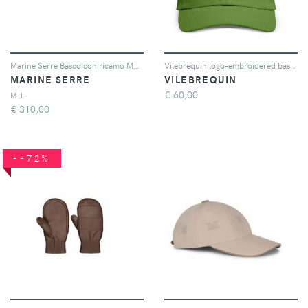
Marine Serre Basco con ricamo Moon - Nero
Vilebrequin logo-embroidered baseball cap - Verde
MARINE SERRE
VILEBREQUIN
€
60,00
M-L
€
310,00
--72%