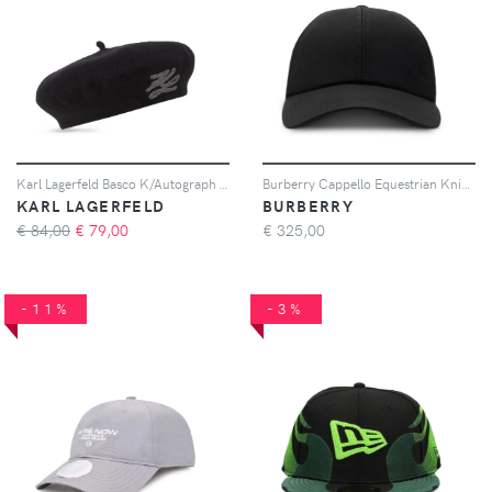
Karl Lagerfeld Basco K/Autograph - Nero
Burberry Cappello Equestrian Knight in gabardine - Nero
KARL LAGERFELD
BURBERRY
€ 84,00
€
79,00
€
325,00
-11%
-3%