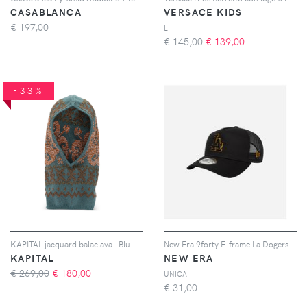
CASABLANCA
VERSACE KIDS
€
197,00
L
€ 145,00
€
139,00
-33%
KAPITAL jacquard balaclava - Blu
New Era 9forty E-frame La Dogers Mlb Outline - Cappellino - Nero
KAPITAL
NEW ERA
€ 269,00
€
180,00
UNICA
€
31,00