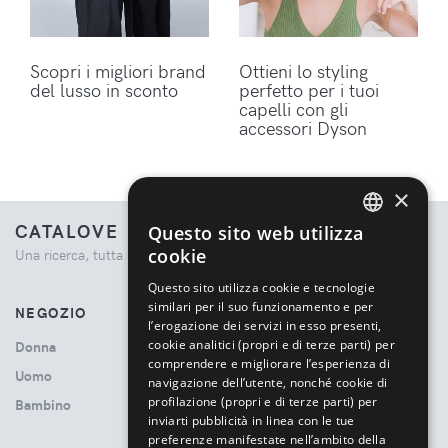
Scopri i migliori brand
Ottieni lo styling
del lusso in sconto
perfetto per i tuoi
capelli con gli
accessori Dyson
×
CATALOVE
Questo sito web utilizza
ENGLISH
cookie
Una ricerca, tutta la moda.
ITALIAN
Questo sito utilizza cookie e tecnologie
similari per il suo funzionamento e per
NEGOZIO
l’erogazione dei servizi in esso presenti,
cookie analitici (propri e di terze parti) per
Donna
comprendere e migliorare l’esperienza di
Uomo
navigazione dell’utente, nonché cookie di
profilazione (propri e di terze parti) per
Bambino
inviarti pubblicità in linea con le tue
preferenze manifestate nell’ambito della