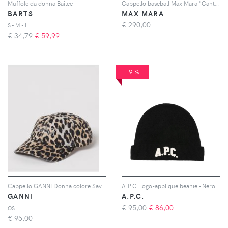
Muffole da donna Bailee
Cappello baseball Max Mara "Cantico"
BARTS
MAX MARA
€
290,00
S - M - L
€ 34,79
€
59,99
-9%
Cappello GANNI Donna colore Savana
A.P.C. logo-appliqué beanie - Nero
GANNI
A.P.C.
€ 95,00
€
86,00
OS
€
95,00