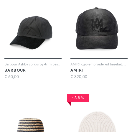
Barbour Ashby corduroy-trim baseball cap - Nero
AMIRI logo-embroidered baseball cap - Nero
BARBOUR
AMIRI
€
60,00
€
320,00
-38%