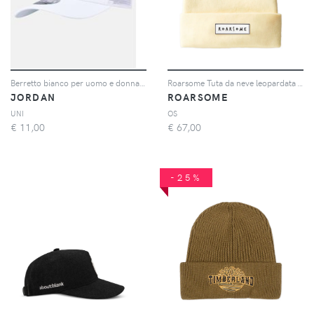
Berretto bianco per uomo e donna JAN JUMPMAN TRUCKER
Roarsome Tuta da neve leopardata - Giallo
JORDAN
ROARSOME
UNI
OS
€
11,00
€
67,00
-25%