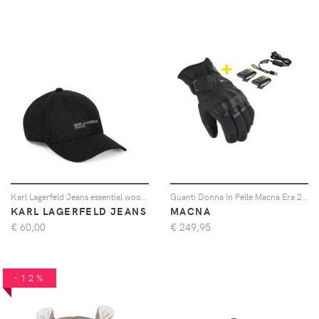
Karl Lagerfeld Jeans essential wool-blend cap - Grigio
Guanti Donna In Pelle Macna Era 2.0 RTX Kit Nero M
KARL LAGERFELD JEANS
MACNA
€
60,00
€
249,95
-12%