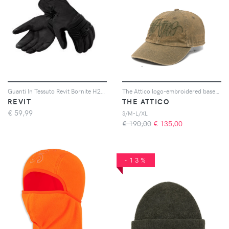
Guanti In Tessuto Revit Bornite H2O Ladies Nero M
The Attico logo-embroidered baseball cap - Verde
REVIT
THE ATTICO
€
59,99
S/M-L/XL
€ 190,00
€
135,00
-13%