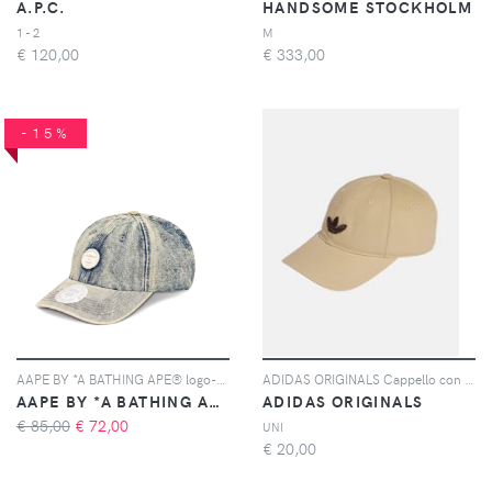
A.P.C.
HANDSOME STOCKHOLM
1 - 2
M
€
120,00
€
333,00
-15%
AAPE BY *A BATHING APE® logo-patch baseball cap - Blu
ADIDAS ORIGINALS Cappello con visiera Adicolor Classic Trefoil beige per uomo e donna
AAPE BY *A BATHING APE®
ADIDAS ORIGINALS
€ 85,00
€
72,00
UNI
€
20,00