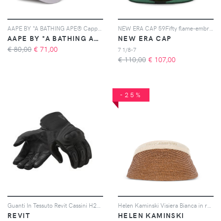
AAPE BY *A BATHING APE® Cappello da baseball AAPE Now - Grigio
NEW ERA CAP 59Fifty flame-embroidered cap - Nero
AAPE BY *A BATHING APE®
NEW ERA CAP
€ 80,00
€
71,00
7 1/8-7
€ 110,00
€
107,00
-25%
Guanti In Tessuto Revit Cassini H2O Nero XL
Helen Kaminski Visiera Bianca in rafia con logo - Marrone
REVIT
HELEN KAMINSKI