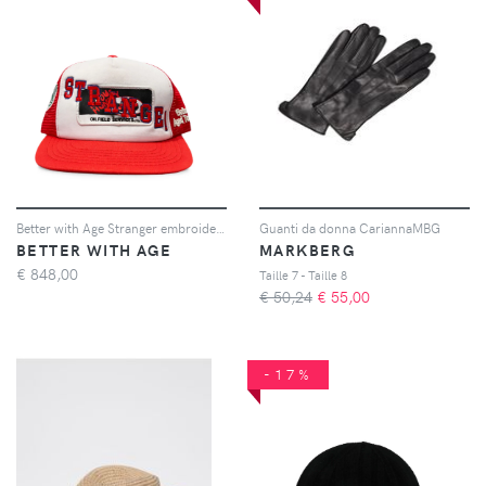
Better with Age Stranger embroidered trucker cap - Bianco
Guanti da donna CariannaMBG
BETTER WITH AGE
MARKBERG
€
848,00
Taille 7 - Taille 8
€ 50,24
€
55,00
-17%