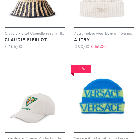
Claudie Pierlot Cappello in rafia - Blu
Autry ribbed wool beanie - Toni neutri
CLAUDIE PIERLOT
AUTRY
€
155,00
€ 90,00
€
56,00
-4%
Casablanca Pyramid Abduction Tennis Club cotton baseball cap - Bianco
Versace Kids Berretto con logo a intarsio - Blu