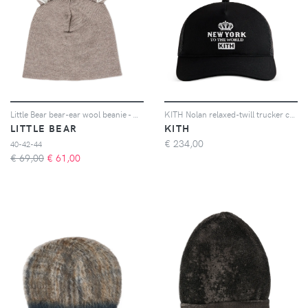
Little Bear bear-ear wool beanie - Marrone
KITH Nolan relaxed-twill trucker cap - Nero
LITTLE BEAR
KITH
€
234,00
40-42-44
€ 69,00
€
61,00