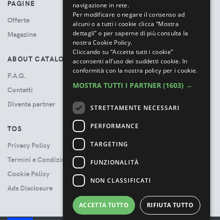
PAGINE
navigazione in rete.
Per modificare o negare il consenso ad
Offerte
alcuni o a tutti i cookie clicca “Mostra
dettagli” o per saperne di più consulta la
Magazine
nostra Cookie Policy.
Cliccando su “Accetta tutti i cookie”
ABOUT CATALOVE
acconsenti all’uso dei suddetti cookie.
In
conformità con la nostra policy per i cookie.
F.A.Q.
MOSTRA TUTTI I PARTNER
(1603) →
Contatti
Diventa partner
STRETTAMENTE NECESSARI
PERFORMANCE
TOS
TARGETING
Privacy Policy
Termini e Condizioni
FUNZIONALITÀ
Cookie Policy
NON CLASSIFICATI
Ads Disclosure
ACCETTA TUTTO
RIFIUTA TUTTO