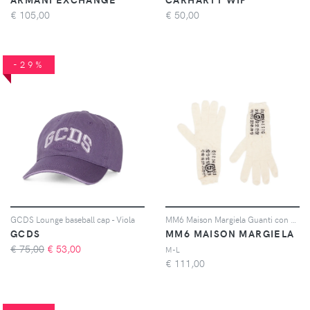
€
105,00
€
50,00
-29%
GCDS Lounge baseball cap - Viola
MM6 Maison Margiela Guanti con stampa - Bianco
GCDS
MM6 MAISON MARGIELA
€ 75,00
€
53,00
M-L
€
111,00