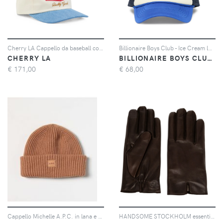
Cherry LA Cappello da baseball con logo - Toni neutri
Billionaire Boys Club - Ice Cream logo-detail cap hat - Toni neutri
CHERRY LA
BILLIONAIRE BOYS CLUB - ICE CREAM
€
171,00
€
68,00
Cappello Michelle A.P.C. in lana e cashmere
HANDSOME STOCKHOLM essential gloves - Marrone