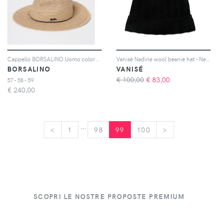
Cappello BORSALINO Uomo colore Nero
Vanisè Nadine wool beanie hat - Nero
BORSALINO
VANISÉ
€ 100,00
€
83,00
57 - 58 - 59
€
240,00
...
<
<
1
98
99
100
>
>
SCOPRI LE NOSTRE PROPOSTE PREMIUM