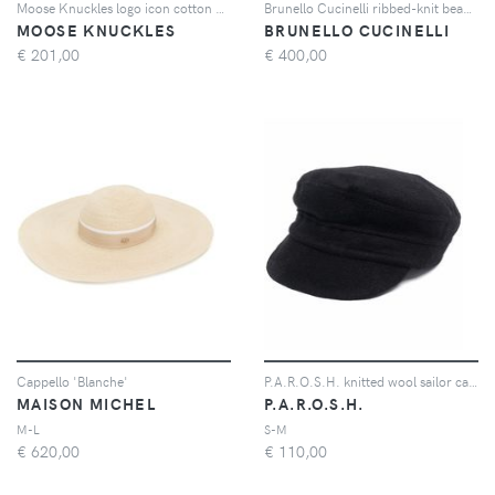
Moose Knuckles logo icon cotton cap - Nero
Brunello Cucinelli ribbed-knit beanie - Grigio
MOOSE KNUCKLES
BRUNELLO CUCINELLI
€
201,00
€
400,00
Cappello 'Blanche'
P.A.R.O.S.H. knitted wool sailor cap - Nero
MAISON MICHEL
P.A.R.O.S.H.
M-L
S-M
€
620,00
€
110,00