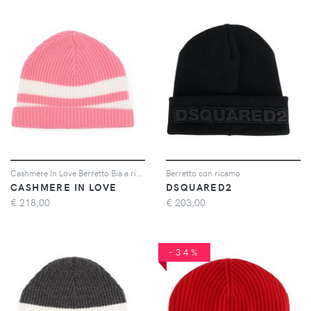
Cashmere In Love Berretto Bia a righe - Rosa
Berretto con ricamo
CASHMERE IN LOVE
DSQUARED2
€
218,00
€
203,00
-34%