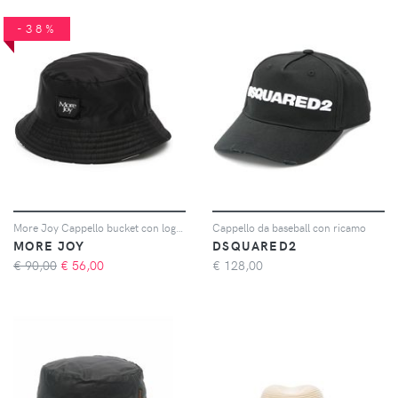
-38%
More Joy Cappello bucket con logo - Nero
Cappello da baseball con ricamo
MORE JOY
DSQUARED2
€ 90,00
€
56,00
€
128,00