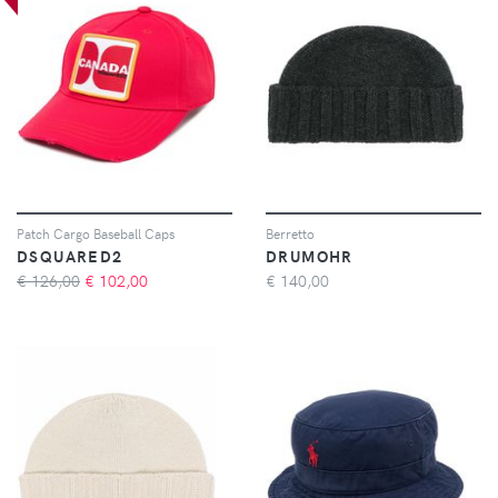
Patch Cargo Baseball Caps
Berretto
DSQUARED2
DRUMOHR
€ 126,00
€
102,00
€
140,00