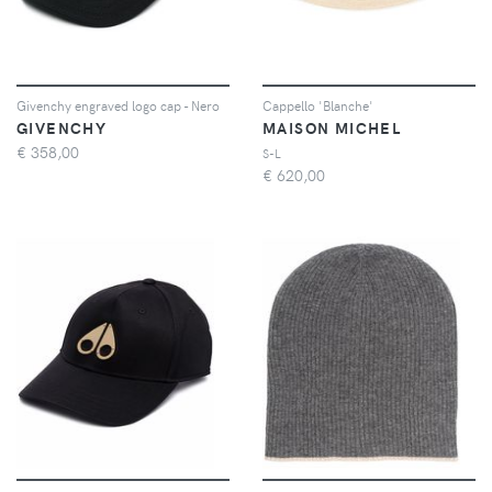
Givenchy engraved logo cap - Nero
Cappello 'Blanche'
GIVENCHY
MAISON MICHEL
€
358,00
S-L
€
620,00