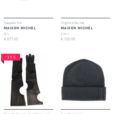
Cappello Kiki
Virginie trilby hat
MAISON MICHEL
MAISON MICHEL
M-L
S-M-L
€
577,00
€
720,00
-29%
Manokhi Guanti con dettaglio cut-out - Nero
Berretto a coste