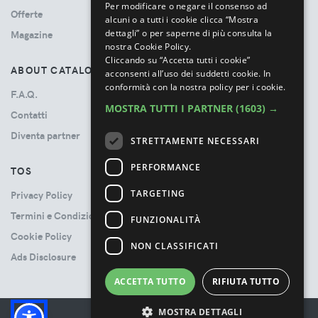
Per modificare o negare il consenso ad
Offerte
alcuni o a tutti i cookie clicca “Mostra
dettagli” o per saperne di più consulta la
Magazine
nostra Cookie Policy.
Cliccando su “Accetta tutti i cookie”
ABOUT CATALOVE
acconsenti all’uso dei suddetti cookie.
In
conformità con la nostra policy per i cookie.
F.A.Q.
MOSTRA TUTTI I PARTNER
(1603) →
Contatti
Diventa partner
STRETTAMENTE NECESSARI
PERFORMANCE
TOS
TARGETING
Privacy Policy
Termini e Condizioni
FUNZIONALITÀ
Cookie Policy
NON CLASSIFICATI
Ads Disclosure
ACCETTA TUTTO
RIFIUTA TUTTO
MOSTRA DETTAGLI