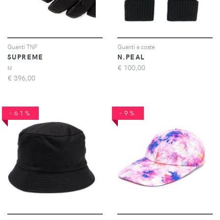
Guanti TNF
Guanti a coste
SUPREME
N.PEAL
€
100,00
M
€
396,00
-61%
-9%