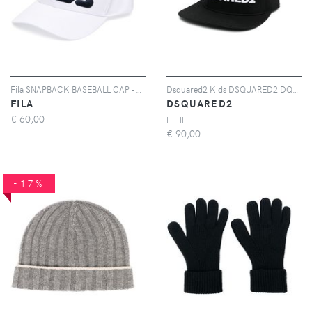
Fila SNAPBACK BASEBALL CAP - Bianco
Dsquared2 Kids DSQUARED2 DQ03YMD00YT DQ90J BLACK+WHITE Natural (Veg)->Cotton - Nero
FILA
DSQUARED2
€
60,00
I-II-III
€
90,00
-17%