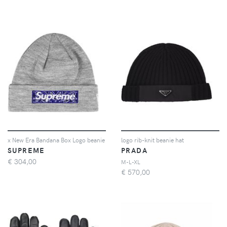
x New Era Bandana Box Logo beanie
logo rib-knit beanie hat
SUPREME
PRADA
€
304,00
M-L-XL
€
570,00