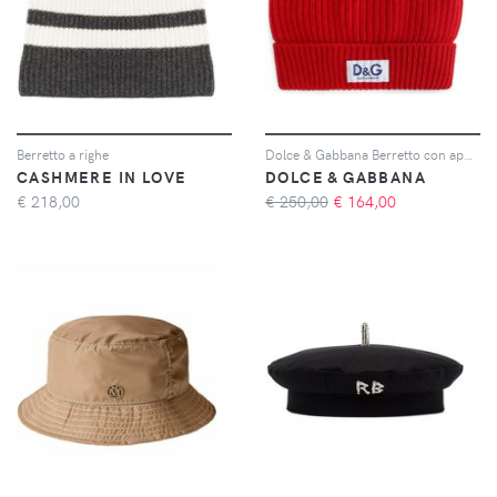
Berretto a righe
Dolce & Gabbana Berretto con applicazione - Rosso
CASHMERE IN LOVE
DOLCE & GABBANA
€
218,00
€ 250,00
€
164,00