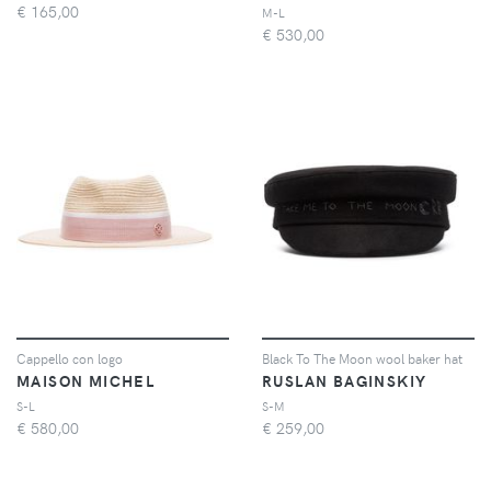
€
165,00
M-L
€
530,00
Cappello con logo
Black To The Moon wool baker hat
MAISON MICHEL
RUSLAN BAGINSKIY
S-L
S-M
€
580,00
€
259,00