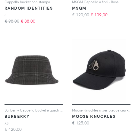
Cappello bucket con stampa
MSGM Cappello a fiori - Rosa
RANDOM IDENTITIES
MSGM
€ 120,00
€
109,00
S
€ 98,00
€
38,00
Burberry Cappello bucket a quadri - Grigio
Moose Knuckles silver plaque cap - Nero
BURBERRY
MOOSE KNUCKLES
€
125,00
XS
€
420,00