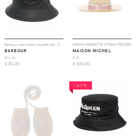
Barbour wax cotton bucket hat - Verde
MMHE HENRIETTA STRAW FEDORA
BARBOUR
MAISON MICHEL
M-L-XL
S-M
€
80,00
€
580,00
-61%