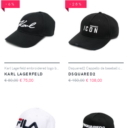
-6%
-28%
Karl Lagerfeld embroidered logo baseball cap - Nero
Dsquared2 Cappello da baseball con stampa - Nero
KARL LAGERFELD
DSQUARED2
€ 80,00
€
75,00
€ 150,00
€
108,00