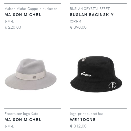
Maison Michel Cappello bucket con logo goffrato - Toni neutri
RUSLAN CRYSTAL BERET
MAISON MICHEL
RUSLAN BAGINSKIY
S-M-L
XS-S-M
€
220,00
€
390,00
Fedora con logo Kate
logo-print bucket hat
MAISON MICHEL
WE11DONE
€
312,00
S-M-L