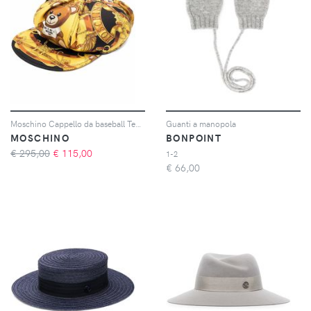
Moschino Cappello da baseball Teddy Bear con stampa - Giallo
Guanti a manopola
MOSCHINO
BONPOINT
€ 295,00
€
115,00
1-2
€
66,00