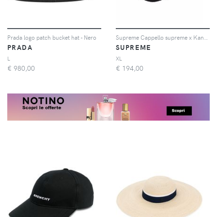
Prada logo patch bucket hat - Nero
Supreme Cappello supreme x Kangol Bermuda Spacecap - Nero
PRADA
SUPREME
L
XL
€
980,00
€
194,00