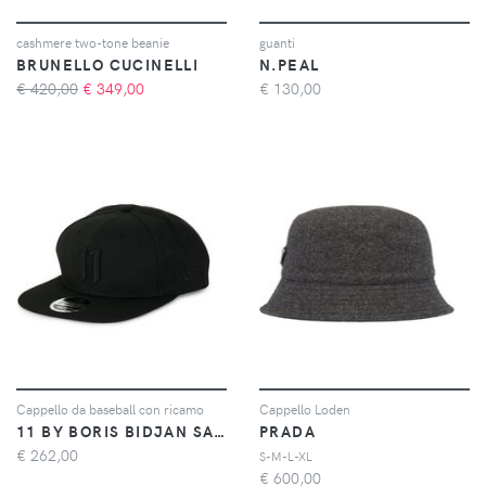
cashmere two-tone beanie
guanti
BRUNELLO CUCINELLI
N.PEAL
€ 420,00
€
349,00
€
130,00
Cappello da baseball con ricamo
Cappello Loden
11 BY BORIS BIDJAN SABERI
PRADA
€
262,00
S-M-L-XL
€
600,00