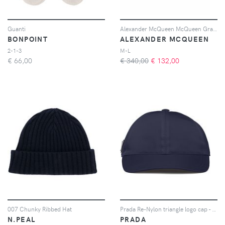
Guanti
Alexander McQueen McQueen Graffiti bucket hat - Nero
BONPOINT
ALEXANDER MCQUEEN
2-1-3
M-L
€
66,00
€ 340,00
€
132,00
007 Chunky Ribbed Hat
Prada Re-Nylon triangle logo cap - Blu
N.PEAL
PRADA