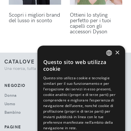
Scopri i migliori brand
Ottieni lo styling
del lusso in sconto
perfetto per i tuoi
capelli con gli
accessori Dyson
×
CATALOVE
Questo sito web utilizza
ENGLISH
cookie
Una ricerca, tutta la moda.
ITALIAN
Questo sito utilizza cookie e tecnologie
similari per il suo funzionamento e per
NEGOZIO
l’erogazione dei servizi in esso presenti,
cookie analitici (propri e di terze parti) per
Donna
comprendere e migliorare l’esperienza di
Uomo
navigazione dell’utente, nonché cookie di
profilazione (propri e di terze parti) per
Bambino
inviarti pubblicità in linea con le tue
preferenze manifestate nell’ambito della
PAGINE
navigazione in rete.