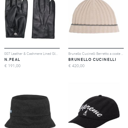
007 Leather & Cashmere Lined Gloves
Brunello Cucinelli Berretto a coste - Toni neutri
N.PEAL
BRUNELLO CUCINELLI
€
191,00
€
420,00