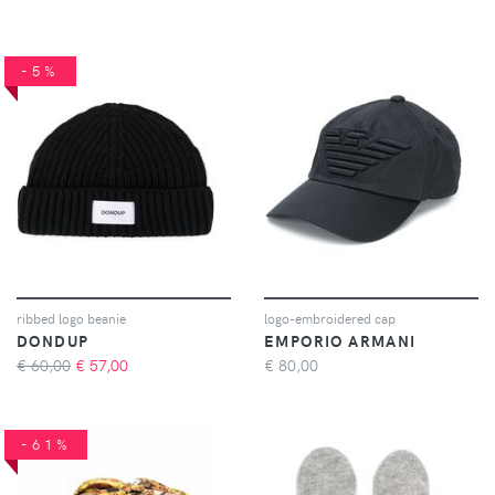
-5%
ribbed logo beanie
logo-embroidered cap
DONDUP
EMPORIO ARMANI
€ 60,00
€
57,00
€
80,00
-61%