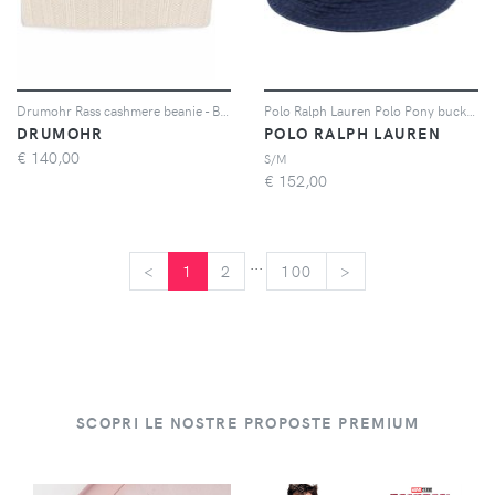
Drumohr Rass cashmere beanie - Bianco
Polo Ralph Lauren Polo Pony bucket hat - Blu
DRUMOHR
POLO RALPH LAUREN
€
140,00
S/M
€
152,00
...
<
<
1
2
100
>
>
SCOPRI LE NOSTRE PROPOSTE PREMIUM