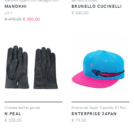
MANOKHI
BRUNELLO CUCINELLI
€
540,00
6.5-7
€ 490,00
€
350,00
Chelsea leather gloves
Enterprise Japan Cappello EJ Rocket con ricamo - Blu
N.PEAL
ENTERPRISE JAPAN
€
235,00
€
79,00