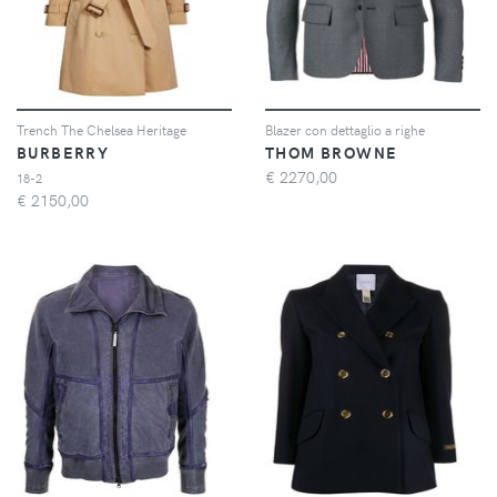
Trench The Chelsea Heritage
Blazer con dettaglio a righe
BURBERRY
THOM BROWNE
€
2270,00
18-2
€
2150,00