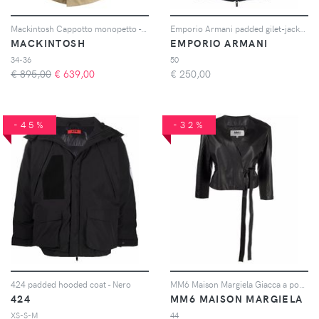
Mackintosh Cappotto monopetto - Toni neutri
Emporio Armani padded gilet-jacket - Blu
MACKINTOSH
EMPORIO ARMANI
34-36
50
€ 895,00
€
639,00
€
250,00
-45%
-32%
424 padded hooded coat - Nero
MM6 Maison Margiela Giacca a portafoglio - Nero
424
MM6 MAISON MARGIELA
XS-S-M
44