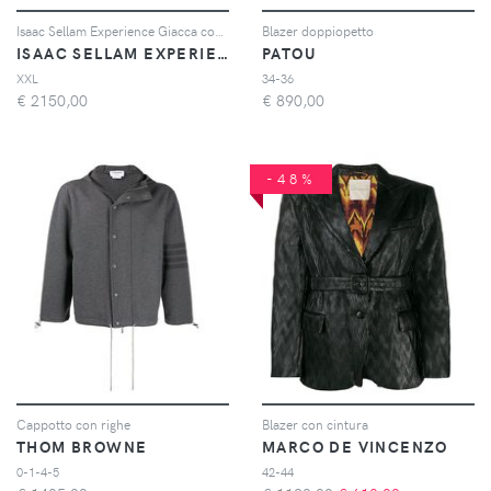
Isaac Sellam Experience Giacca con zip - Viola
Blazer doppiopetto
ISAAC SELLAM EXPERIENCE
PATOU
XXL
34-36
€
2150,00
€
890,00
-48%
Cappotto con righe
Blazer con cintura
THOM BROWNE
MARCO DE VINCENZO
0-1-4-5
42-44