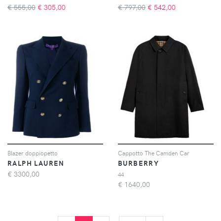
€ 555,00
€
305,00
€ 797,00
€
542,00
Blazer doppiopetto
Cappotto The Camden Car
RALPH LAUREN
BURBERRY
€
3300,00
44
€
1640,00