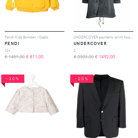
Fendi Kids Bomber - Giallo
UNDERCOVER painterly-print hooded parka - Verde
FENDI
UNDERCOVER
12+
2
€ 1459,00
€
811,00
€ 3303,00
€
1492,00
-30%
-20%