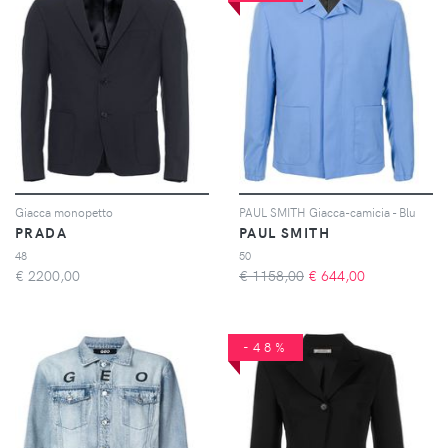
Giacca monopetto
PAUL SMITH Giacca-camicia - Blu
PRADA
PAUL SMITH
48
50
€
2200,00
€ 1158,00
€
644,00
-48%