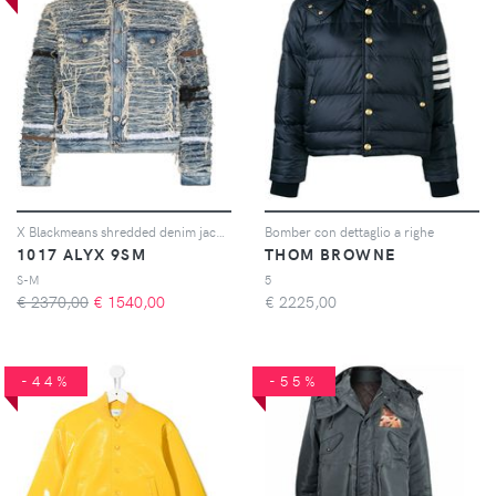
X Blackmeans shredded denim jacket
Bomber con dettaglio a righe
1017 ALYX 9SM
THOM BROWNE
S-M
5
€ 2370,00
€
1540,00
€
2225,00
-44%
-55%