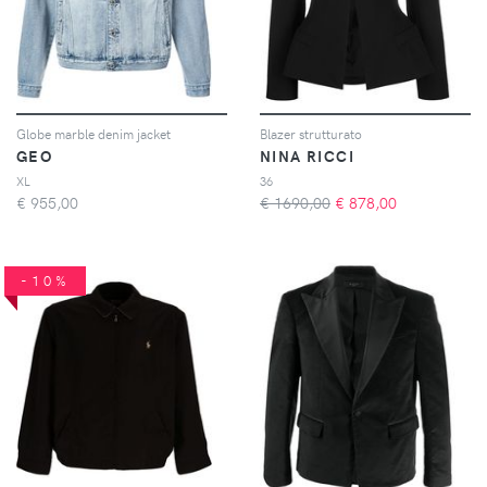
Globe marble denim jacket
Blazer strutturato
GEO
NINA RICCI
XL
36
€
955,00
€ 1690,00
€
878,00
-10%