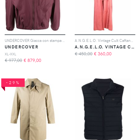
UNDERCOVER Giacca con stampa - Rosso
A.N.G.E.L.O. Vintage Cult Caftano a fiori anni '70 - Rosa
UNDERCOVER
A.N.G.E.L.O. VINTAGE CULT
€ 450,00
€
360,00
XL-XXL
€ 977,00
€
879,00
-29%