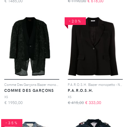
€
1485,00
€ 1190,00
€
618,00
-20%
Comme Des Garçons Blazer monopetto - Nero
P.A.R.O.S.H. Blazer monopetto - Nero
COMME DES GARÇONS
P.A.R.O.S.H.
XS
XS
€
1950,00
€ 415,00
€
333,00
-35%