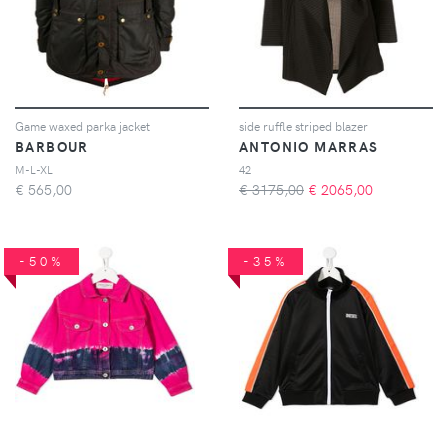
Game waxed parka jacket
side ruffle striped blazer
BARBOUR
ANTONIO MARRAS
M-L-XL
42
€
565,00
€ 3175,00
€
2065,00
-50%
-35%