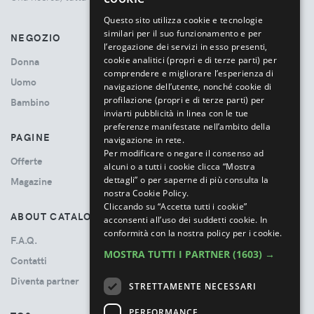
ITALIAN
Questo sito utilizza cookie e tecnologie
similari per il suo funzionamento e per
NEGOZIO
l’erogazione dei servizi in esso presenti,
cookie analitici (propri e di terze parti) per
Donna
comprendere e migliorare l’esperienza di
Uomo
navigazione dell’utente, nonché cookie di
profilazione (propri e di terze parti) per
Bambino
inviarti pubblicità in linea con le tue
preferenze manifestate nell’ambito della
PAGINE
navigazione in rete.
Per modificare o negare il consenso ad
Offerte
alcuni o a tutti i cookie clicca “Mostra
dettagli” o per saperne di più consulta la
Magazine
nostra Cookie Policy.
Cliccando su “Accetta tutti i cookie”
ABOUT CATALOVE
acconsenti all’uso dei suddetti cookie.
In
conformità con la nostra policy per i cookie.
F.A.Q.
MOSTRA TUTTI I PARTNER
(1603) →
Contatti
Diventa partner
STRETTAMENTE NECESSARI
PERFORMANCE