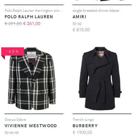
Polo Ralph Lauren Harrington windbreaker jacket - Nero
single-breasted dinner blazer
POLO RALPH LAUREN
AMIRI
€ 291,00
€
261,00
50-60
€
815,00
-60%
Giacca Sabre
Trench lungo
VIVIENNE WESTWOOD
BURBERRY
€
1900,00
50-46-48