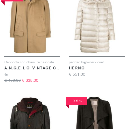
Cappotto con chiusura nascosta
padded high-neck coat
A.N.G.E.L.O. VINTAGE CULT
HERNO
€
551,00
46
€ 450,00
€
338,00
-35%