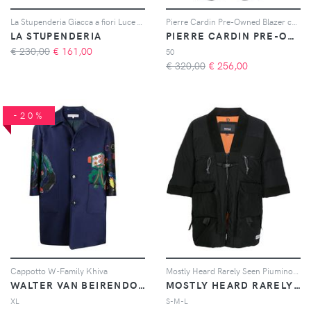
La Stupenderia Giacca a fiori Luce - Toni neutri
Pierre Cardin Pre-Owned Blazer con bavero a contrasto anni '90 - Grigio
LA STUPENDERIA
PIERRE CARDIN PRE-OWNED
€ 230,00
€
161,00
50
€ 320,00
€
256,00
-20%
Cappotto W-Family Khiva
Mostly Heard Rarely Seen Piumino con pannelli a contrasto - Nero
WALTER VAN BEIRENDONCK PRE-OWNED
MOSTLY HEARD RARELY SEEN
XL
S-M-L