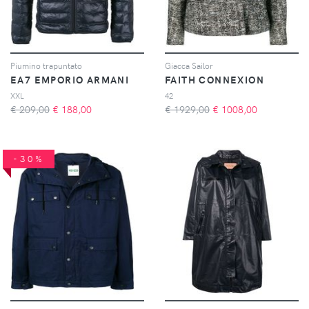
Piumino trapuntato
Giacca Sailor
EA7 EMPORIO ARMANI
FAITH CONNEXION
XXL
42
€ 209,00
€
188,00
€ 1929,00
€
1008,00
-30%