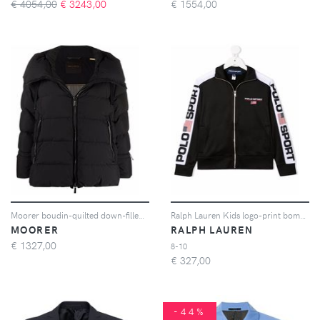
€ 4054,00
€
3243,00
€
1554,00
Moorer boudin-quilted down-filled padded jacket - Nero
Ralph Lauren Kids logo-print bomber jacket - Nero
MOORER
RALPH LAUREN
€
1327,00
8-10
€
327,00
-44%