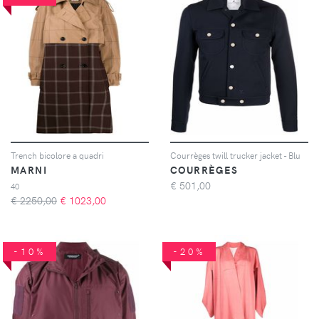
Trench bicolore a quadri
Courrèges twill trucker jacket - Blu
MARNI
COURRÈGES
€
501,00
40
€ 2250,00
€
1023,00
-10%
-20%