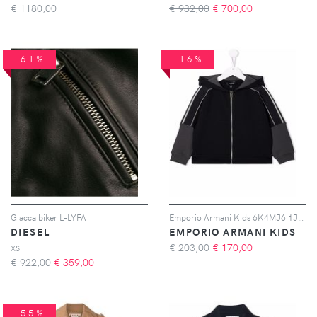
€
1180,00
€ 932,00
€
700,00
-61%
-16%
Giacca biker L-LYFA
Emporio Armani Kids 6K4MJ6 1JHSZF921 - Blu
DIESEL
EMPORIO ARMANI KIDS
€ 203,00
€
170,00
XS
€ 922,00
€
359,00
-55%