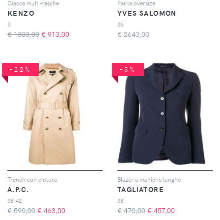
Giacca multi-tasche
Parka oversize
KENZO
YVES SALOMON
S
36
€ 1303,00
€
913,00
€
2643,00
-22%
-3%
Trench con cintura
Blazer a maniche lunghe
A.P.C.
TAGLIATORE
38-42
38
€ 590,00
€
463,00
€ 470,00
€
457,00