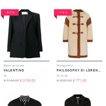
-59%
-74%
Blazer sartoriale
Montgomery
VALENTINO
PHILOSOPHY DI LORENZO SERAFINI
40
40-42-38
€ 5148,00
€
2109,00
€ 3020,00
€
771,00