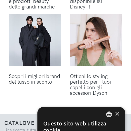
e prodotti beauty
disponibile su
delle grandi marche
Disney+!
Scopri i migliori brand
Ottieni lo styling
del lusso in sconto
perfetto per i tuoi
capelli con gli
accessori Dyson
×
CATALOVE
Questo sito web utilizza
ENGLISH
cookie
Una ricerca, tutta la moda.