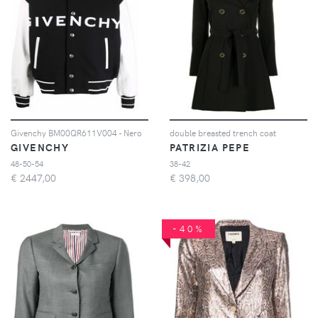
Givenchy BM00QR611V004 - Nero
double breasted trench coat
GIVENCHY
PATRIZIA PEPE
48-50-54
38-42
€
2447,00
€
398,00
-40%