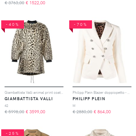
€ 3763,00
€
1522,00
-40%
-70%
Giambattista Valli animal print coat - Toni neutri
Philipp Plein Blazer doppiopetto - Toni neutri
GIAMBATTISTA VALLI
PHILIPP PLEIN
42
M
€ 5998,00
€
3599,00
€ 2880,00
€
864,00
-25%