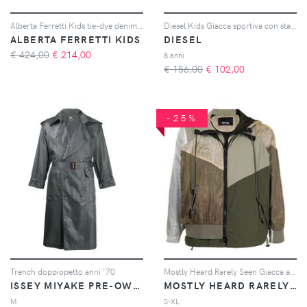
Alberta Ferretti Kids tie-dye denim jacket - Rosa
Diesel Kids Giacca sportiva con stampa - Nero
ALBERTA FERRETTI KIDS
DIESEL
€ 424,00
€
214,00
8 anni
€ 156,00
€
102,00
-25%
Trench doppiopetto anni '70
Mostly Heard Rarely Seen Giacca a vento Every Which Way - Verde
ISSEY MIYAKE PRE-OWNED
MOSTLY HEARD RARELY SEEN
M
S-XL