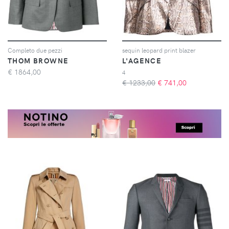
Completo due pezzi
sequin leopard print blazer
THOM BROWNE
L'AGENCE
€
1864,00
4
€ 1233,00
€
741,00