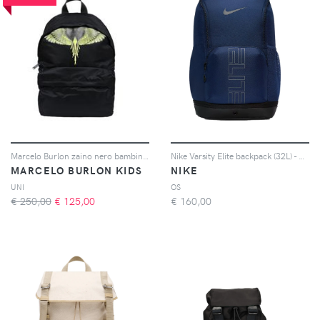
Marcelo Burlon zaino nero bambino in nylon
Nike Varsity Elite backpack (32L) - Blu
MARCELO BURLON KIDS
NIKE
UNI
OS
€ 250,00
€
125,00
€
160,00