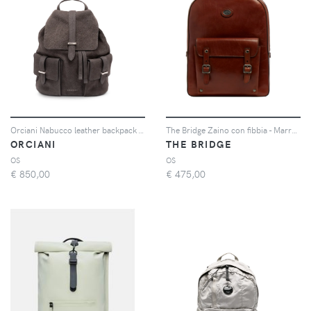
Orciani Nabucco leather backpack - Grigio
The Bridge Zaino con fibbia - Marrone
ORCIANI
THE BRIDGE
OS
OS
€
850,00
€
475,00