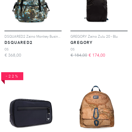
DSQUARED2 Zaino Monkey Business - Blu
GREGORY Zaino Zulu 20 - Blu
DSQUARED2
GREGORY
OS
OS
€
368,00
€ 184,00
€
174,00
-22%