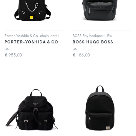
Porter-Yoshida & Co. chain-detail backpack - Nero
BOSS Ray backpack - Blu
PORTER-YOSHIDA & CO
BOSS HUGO BOSS
OS
OS
€
955,00
€
186,00