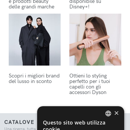
e prodotti beauty
disponibile su
delle grandi marche
Disney+!
Scopri i migliori brand
Ottieni lo styling
del lusso in sconto
perfetto per i tuoi
capelli con gli
accessori Dyson
×
CATALOVE
Questo sito web utilizza
ENGLISH
cookie
Una ricerca, tutta la moda.