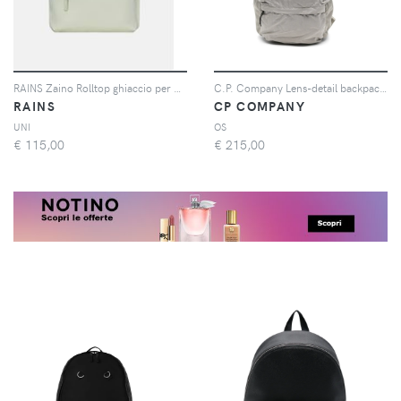
RAINS Zaino Rolltop ghiaccio per uomo e donna
C.P. Company Lens-detail backpack - Toni neutri
RAINS
CP COMPANY
UNI
OS
€
115,00
€
215,00