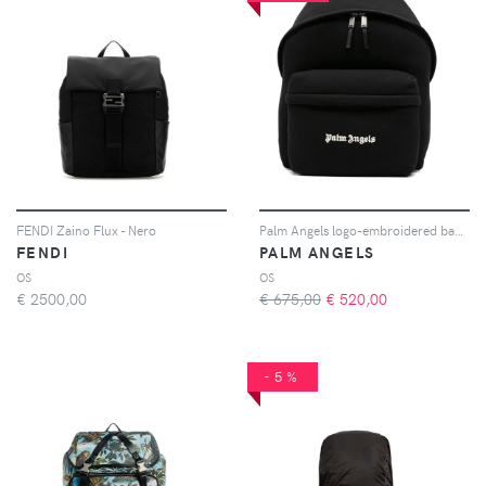
FENDI Zaino Flux - Nero
Palm Angels logo-embroidered backpack - Nero
FENDI
PALM ANGELS
OS
OS
€
2500,00
€ 675,00
€
520,00
-5%