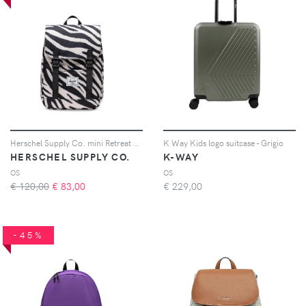
Herschel Supply Co. mini Retreat backpack - Bianco
K Way Kids logo suitcase - Grigio
HERSCHEL SUPPLY CO.
K-WAY
OS
OS
€ 120,00
€
83,00
€
229,00
-45%