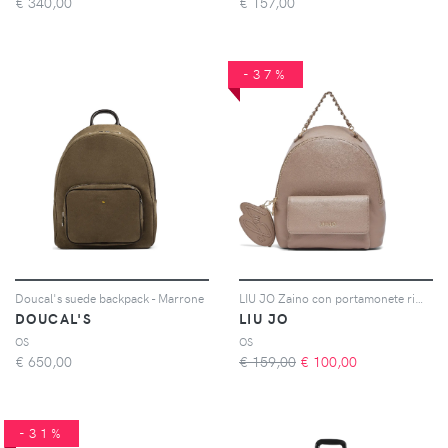
€
340,00
€
157,00
-37%
Doucal's suede backpack - Marrone
LIU JO Zaino con portamonete rimovibile - Marrone
DOUCAL'S
LIU JO
OS
OS
€
650,00
€ 159,00
€
100,00
-31%