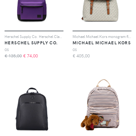
Herschel Supply Co. Herschel Classic™ backpack - Viola
Michael Michael Kors monogram flap backpack - Toni neutri
HERSCHEL SUPPLY CO.
MICHAEL MICHAEL KORS
OS
OS
€ 135,00
€
74,00
€
405,00