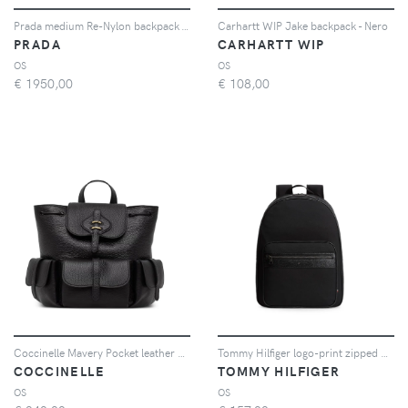
Prada medium Re-Nylon backpack - Nero
Carhartt WIP Jake backpack - Nero
PRADA
CARHARTT WIP
OS
OS
€
1950,00
€
108,00
Coccinelle Mavery Pocket leather backpack - Nero
Tommy Hilfiger logo-print zipped backpack - Nero
COCCINELLE
TOMMY HILFIGER
OS
OS