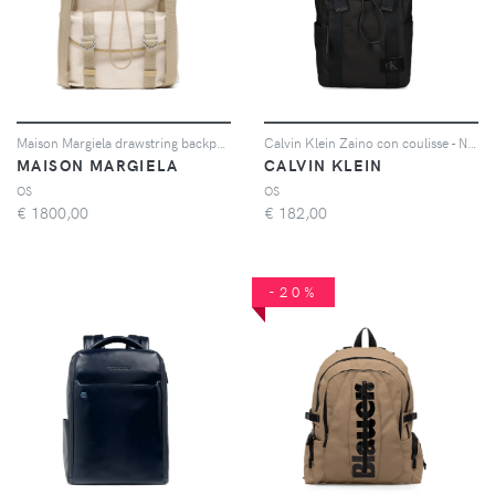
Maison Margiela drawstring backpack - Toni neutri
Calvin Klein Zaino con coulisse - Nero
MAISON MARGIELA
CALVIN KLEIN
OS
OS
€
1800,00
€
182,00
-20%