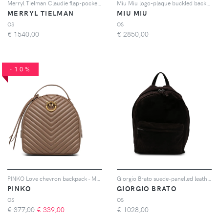
Merryl Tielman Claudie flap-pocket backpack - Nero
Miu Miu logo-plaque buckled backpack - Giallo
MERRYL TIELMAN
MIU MIU
OS
OS
€
1540,00
€
2850,00
-10%
PINKO Love chevron backpack - Marrone
Giorgio Brato suede-panelled leather backpack - Marrone
PINKO
GIORGIO BRATO
OS
OS
€ 377,00
€
339,00
€
1028,00