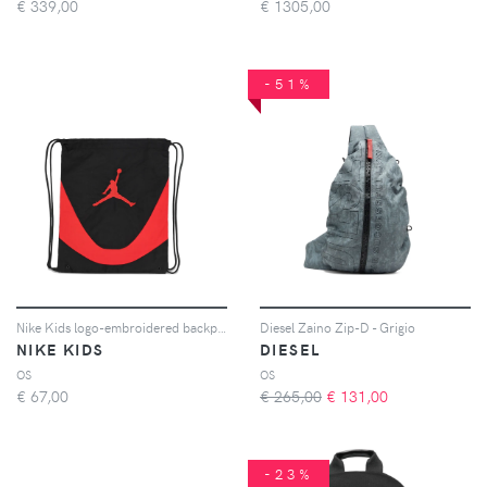
€
339,00
€
1305,00
-51%
Nike Kids logo-embroidered backpack - Nero
Diesel Zaino Zip-D - Grigio
NIKE KIDS
DIESEL
OS
OS
€
67,00
€ 265,00
€
131,00
-23%