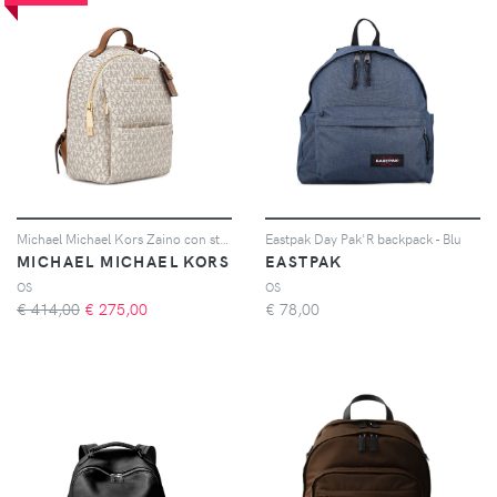
Michael Michael Kors Zaino con stampa - Toni neutri
Eastpak Day Pak'R backpack - Blu
MICHAEL MICHAEL KORS
EASTPAK
OS
OS
€ 414,00
€
275,00
€
78,00