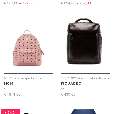
€ 567,00
€
472,00
€ 824,00
€
739,00
MCM Stark backpack - Rosa
PIQUADRO Zaino in pelle - Marrone
MCM
PIQUADRO
S
OS
€
1871,00
€
430,00
-50%