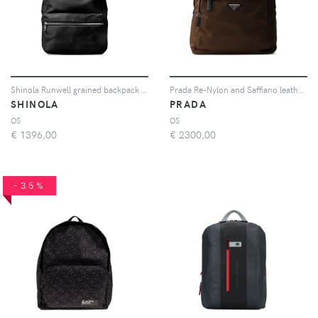
Shinola Runwell grained backpack - Nero
Prada Re-Nylon and Saffiano leather backpack - Marrone
SHINOLA
PRADA
OS
OS
€
1396,00
€
2300,00
-35%