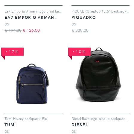
Ea7 Emporio Armani logo print backpack - Nero
PIQUADRO laptop 15,6" backpack - Grigio
EA7 EMPORIO ARMANI
PIQUADRO
OS
OS
€ 194,00
€
126,00
€
330,00
-17%
-10%
Tumi Halsey backpack - Blu
Diesel Rave logo-plaque backpack - Nero
TUMI
DIESEL
OS
OS