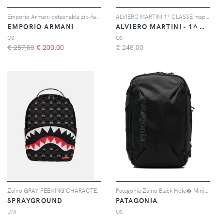
Emporio Armani detachable zip-fastening backpack - Nero
ALVIERO MARTINI 1° CLASSE map-print backpack - Toni neutri
EMPORIO ARMANI
ALVIERO MARTINI - 1^ CLASSE
OS
OS
€ 257,00
€
200,00
€
248,00
Zaino GRAY PEEKING CHARACTER CHECK DLXSV nero per uomo e donna
Patagonia Zaino Black Hole� Mini MLC� 30L - Nero
SPRAYGROUND
PATAGONIA
UNI
OS