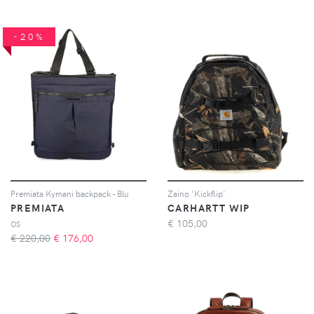
-20%
Premiata Kymani backpack - Blu
Zaino 'Kickflip'
PREMIATA
CARHARTT WIP
€
105,00
OS
€ 220,00
€
176,00