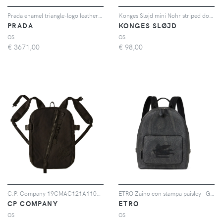
Prada enamel triangle-logo leather backpack - Nero
Konges Sløjd mini Nohr striped dog-patch backpack - Toni neutri
PRADA
KONGES SLØJD
OS
OS
€
3671,00
€
98,00
C.P. Company 19CMAC121A110188G 999 BLACK - Nero
ETRO Zaino con stampa paisley - Grigio
CP COMPANY
ETRO
OS
OS