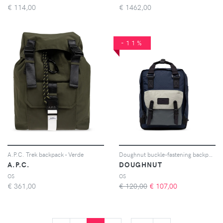
€
114,00
€
1462,00
-11%
A.P.C. Trek backpack - Verde
Doughnut buckle-fastening backpack - Blu
A.P.C.
DOUGHNUT
OS
OS
€
361,00
€ 120,00
€
107,00