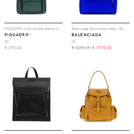
PIQUADRO multi-pocket leather backpack - Verde
Balenciaga Zaino trapuntato - Blu
PIQUADRO
BALENCIAGA
OS
OS
€
298,00
€ 2250,00
€
1576,00