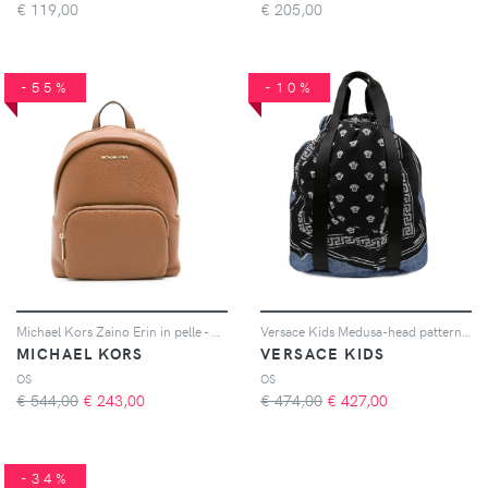
€
119,00
€
205,00
-55%
-10%
Michael Kors Zaino Erin in pelle - Marrone
Versace Kids Medusa-head pattern backpack - Nero
MICHAEL KORS
VERSACE KIDS
OS
OS
€ 544,00
€
243,00
€ 474,00
€
427,00
-34%