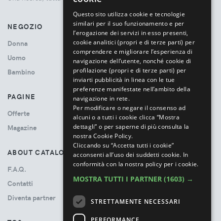
ITALIAN
Questo sito utilizza cookie e tecnologie
similari per il suo funzionamento e per
NEGOZIO
l’erogazione dei servizi in esso presenti,
cookie analitici (propri e di terze parti) per
Donna
comprendere e migliorare l’esperienza di
Uomo
navigazione dell’utente, nonché cookie di
profilazione (propri e di terze parti) per
Bambino
inviarti pubblicità in linea con le tue
preferenze manifestate nell’ambito della
PAGINE
navigazione in rete.
Per modificare o negare il consenso ad
Offerte
alcuni o a tutti i cookie clicca “Mostra
dettagli” o per saperne di più consulta la
Magazine
nostra Cookie Policy.
Cliccando su “Accetta tutti i cookie”
ABOUT CATALOVE
acconsenti all’uso dei suddetti cookie.
In
conformità con la nostra policy per i cookie.
F.A.Q.
MOSTRA TUTTI I PARTNER
(1603) →
Contatti
Diventa partner
STRETTAMENTE NECESSARI
PERFORMANCE