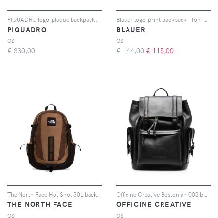
PIQUADRO logo-plaque backpack - Blu
Blauer logo-print backpack - Toni neutri
PIQUADRO
BLAUER
OS
OS
€
330,00
€ 144,00
€
115,00
The North Face Hot Shot 30L backpack - Toni neutri
Officine Creative Bostonian 003 buckle-fastening leather backpack - Nero
THE NORTH FACE
OFFICINE CREATIVE
OS
OS