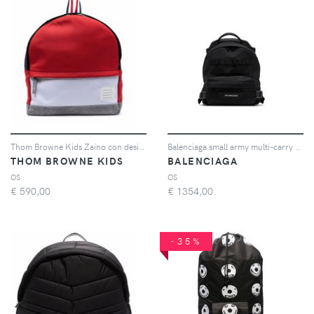
Thom Browne Kids Zaino con design color-block - 960 RWBWHT
Balenciaga small army multi-carry backpack - Nero
THOM BROWNE KIDS
BALENCIAGA
OS
OS
€
590,00
€
1354,00
-35%