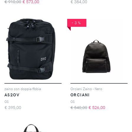
€ 910,00
€
573,00
€
384,00
-3%
zaino con doppia fibbia
Orciani Zaino - Nero
AS2OV
ORCIANI
OS
OS
€
395,00
€ 540,00
€
526,00