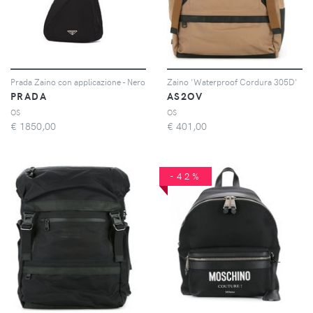
Prada Zaino con applicazione - Nero
Zaino 'Waterproof Cordura 305D'
PRADA
AS2OV
OS
OS
€
1850,00
€
401,00
-42%