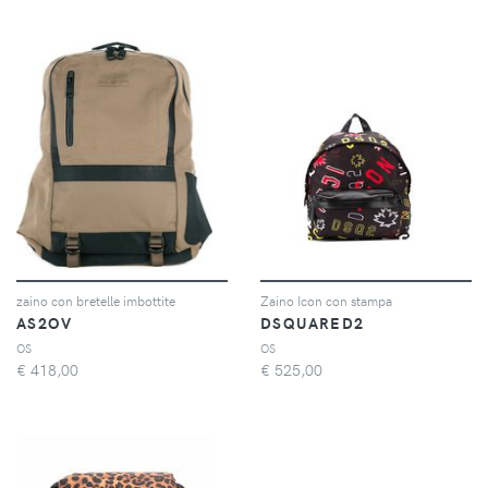
zaino con bretelle imbottite
Zaino Icon con stampa
AS2OV
DSQUARED2
OS
OS
€
418,00
€
525,00