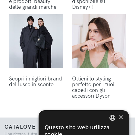
e prodotti beauty
disponibile su
delle grandi marche
Disney+!
Scopri i migliori brand
Ottieni lo styling
del lusso in sconto
perfetto per i tuoi
capelli con gli
accessori Dyson
×
CATALOVE
Questo sito web utilizza
ENGLISH
cookie
Una ricerca, tutta la moda.