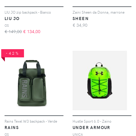
LIU JO zip backpack - Bianco
Zaini Sheen da Donna, marrone
LIU JO
SHEEN
€
34,90
OS
€ 149,00
€
134,00
-42%
Rains Texel W3 backpack - Verde
Hustle Sport 6.0 - Zaino
RAINS
UNDER ARMOUR
OS
UNICA