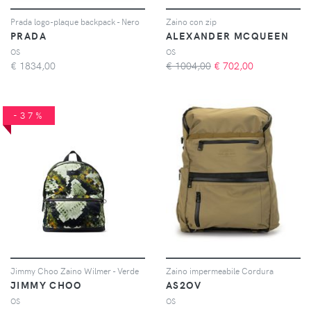
Prada logo-plaque backpack - Nero
Zaino con zip
PRADA
ALEXANDER MCQUEEN
OS
OS
€
1834,00
€ 1004,00
€
702,00
-37%
Jimmy Choo Zaino Wilmer - Verde
Zaino impermeabile Cordura
JIMMY CHOO
AS2OV
OS
OS