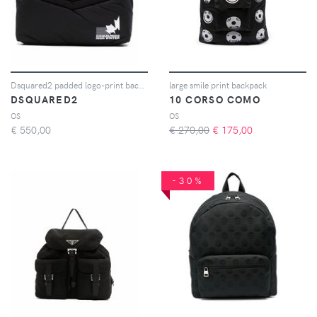
Dsquared2 padded logo-print backpack - Nero
large smile print backpack
DSQUARED2
10 CORSO COMO
OS
OS
€
550,00
€ 270,00
€
175,00
-30%