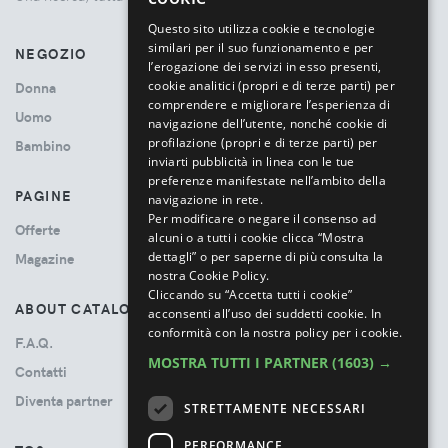
ITALIAN
Questo sito utilizza cookie e tecnologie
similari per il suo funzionamento e per
NEGOZIO
l’erogazione dei servizi in esso presenti,
cookie analitici (propri e di terze parti) per
Donna
comprendere e migliorare l’esperienza di
Uomo
navigazione dell’utente, nonché cookie di
profilazione (propri e di terze parti) per
Bambino
inviarti pubblicità in linea con le tue
preferenze manifestate nell’ambito della
PAGINE
navigazione in rete.
Per modificare o negare il consenso ad
Offerte
alcuni o a tutti i cookie clicca “Mostra
dettagli” o per saperne di più consulta la
Magazine
nostra Cookie Policy.
Cliccando su “Accetta tutti i cookie”
ABOUT CATALOVE
acconsenti all’uso dei suddetti cookie.
In
conformità con la nostra policy per i cookie.
F.A.Q.
MOSTRA TUTTI I PARTNER
(1603) →
Contatti
Diventa partner
STRETTAMENTE NECESSARI
PERFORMANCE