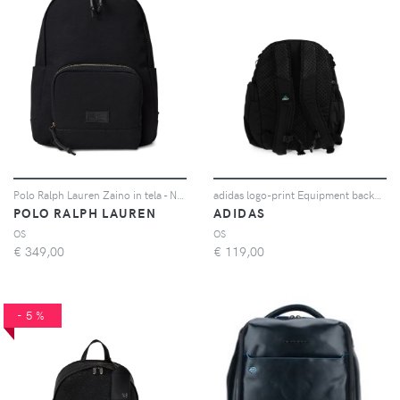
Polo Ralph Lauren Zaino in tela - Nero
adidas logo-print Equipment backpack - Nero
POLO RALPH LAUREN
ADIDAS
OS
OS
€
349,00
€
119,00
-5%