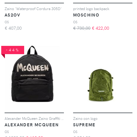
Zaino 'Waterproof Cordura 305D'
printed logo backpack
AS2OV
MOSCHINO
OS
OS
€
407,00
€ 730,00
€
422,00
-44%
Alexander McQueen Zaino Graffiti Metropolitan con stampa - Nero
Zaino con logo
ALEXANDER MCQUEEN
SUPREME
OS
OS