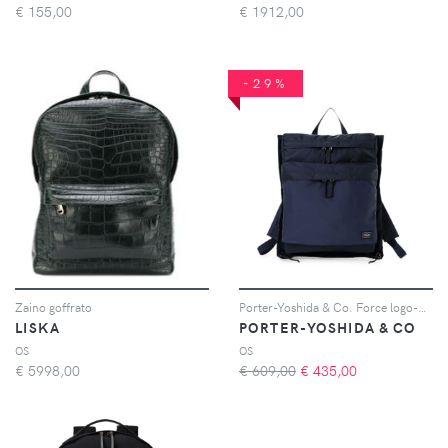
€
155,00
€
1912,00
-29%
Zaino goffrato
Porter-Yoshida & Co. Force logo-patch backpack - Blu
LISKA
PORTER-YOSHIDA & CO
OS
OS
€
5998,00
€ 609,00
€
435,00