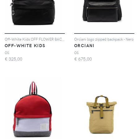
Off-White Kids OFF FLOWER BACKPACK BLACK MULTICOLOR - Nero
Orciani logo zipped backpack - Nero
OFF-WHITE KIDS
ORCIANI
OS
OS
€
325,00
€
675,00