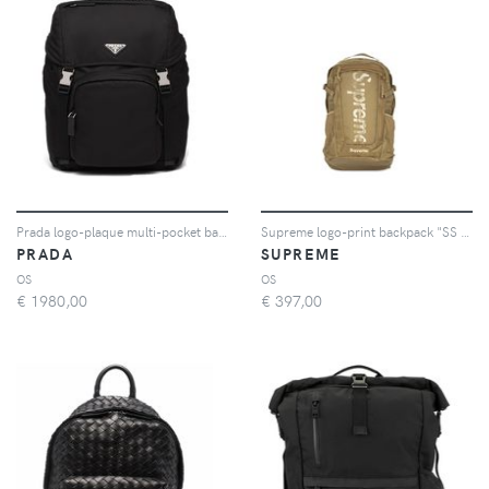
Prada logo-plaque multi-pocket backpack - Nero
Supreme logo-print backpack "SS 21" - Toni neutri
PRADA
SUPREME
OS
OS
€
1980,00
€
397,00