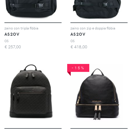
zaino con tripla fibbia
zaino con zip e doppia fibbia
AS2OV
AS2OV
OS
OS
€
257,00
€
418,00
-15%