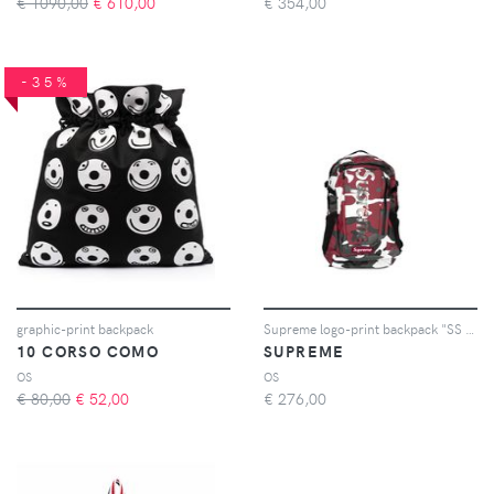
€ 1090,00
€
610,00
€
354,00
-35%
graphic-print backpack
Supreme logo-print backpack "SS 21" - Rosso
10 CORSO COMO
SUPREME
OS
OS
€ 80,00
€
52,00
€
276,00