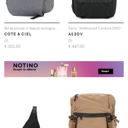
Borsa piccola in tessuto ecologico 'Isar'
Zaino 'Waterproof Cordura 305D'
COTE & CIEL
AS2OV
OS
OS
€
302,00
€
447,00