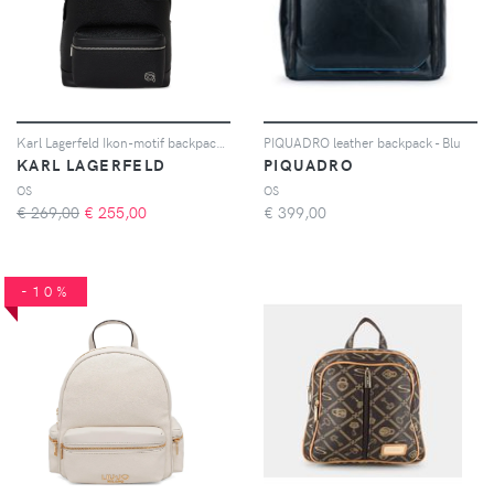
Karl Lagerfeld Ikon-motif backpack - Nero
PIQUADRO leather backpack - Blu
KARL LAGERFELD
PIQUADRO
OS
OS
€ 269,00
€
255,00
€
399,00
-10%