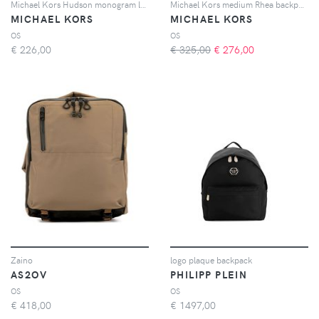
Michael Kors Hudson monogram leather backpack - Nero
Michael Kors medium Rhea backpack - Nero
MICHAEL KORS
MICHAEL KORS
OS
OS
€
226,00
€ 325,00
€
276,00
Zaino
logo plaque backpack
AS2OV
PHILIPP PLEIN
OS
OS
€
418,00
€
1497,00