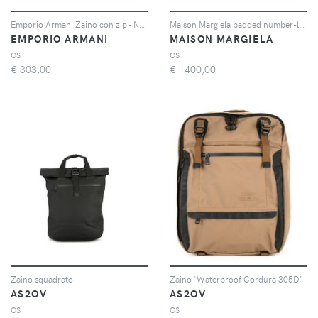
Emporio Armani Zaino con zip - Nero
Maison Margiela padded number-logo backpack - Nero
EMPORIO ARMANI
MAISON MARGIELA
OS
OS
€
303,00
€
1400,00
Zaino squadrato
Zaino 'Waterproof Cordura 305D'
AS2OV
AS2OV
OS
OS