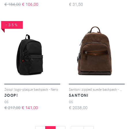
€ 184,00
€
106,00
€
31,50
-35%
Joop! logo-plaque backpack - Nero
Santoni zipped suede backpack - Marrone
JOOP!
SANTONI
OS
OS
€ 217,00
€
141,00
€
2038,00