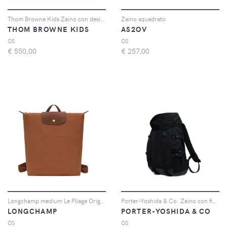
Thom Browne Kids Zaino con design color-block - 960 RWBWHT
Zaino squadrato
THOM BROWNE KIDS
AS2OV
OS
OS
€
550,00
€
257,00
Longchamp medium Le Pliage Original backpack - Marrone
Porter-Yoshida & Co. Zaino con fibbia - Nero
LONGCHAMP
PORTER-YOSHIDA & CO
OS
OS