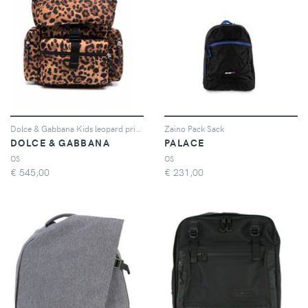
Dolce & Gabbana Kids leopard print backpack - Marrone
Zaino Pack Sack
DOLCE & GABBANA
PALACE
OS
OS
€
545,00
€
231,00