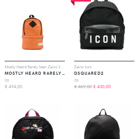
Mostly Heard Rarely Seen Zaino Smuggler - Arancione
Zaino Icon
MOSTLY HEARD RARELY SEEN
DSQUARED2
OS
OS
€
494,00
€ 469,00
€
430,00