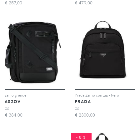
€
257,00
€
479,00
zaino grande
Prada Zaino con zip - Nero
AS2OV
PRADA
OS
OS
€
384,00
€
2300,00
-8%