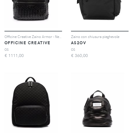
Officine Creative Zaino Armor - Nero
Zaino con chiusura pieghevole
OFFICINE CREATIVE
AS2OV
OS
OS
€
1111,00
€
360,00