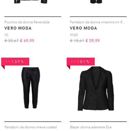
Piumino da donna Reversible
Pantaloni da donna vmamira mr flared ga
VERO MODA
VERO MODA
XS
Mx30
€ 33,67
€
69,99
€ 18,61
€
39,99
--139%
--101%
Pantaloni da donna vmeva coated
Blazer donna aderente Eva