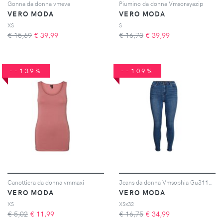
Gonna da donna vmeva
Piumino da donna Vmsorayazip
VERO MODA
VERO MODA
XS
S
€ 15,69
€
39,99
€ 16,73
€
39,99
--139%
--109%
Canottiera da donna vmmaxi
Jeans da donna Vmsophia Gu3112 Ga
VERO MODA
VERO MODA
XS
XSx32
€ 5,02
€
11,99
€ 16,75
€
34,99