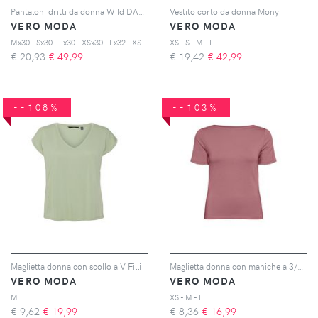
Pantaloni dritti da donna Wild DAF MR
Vestito corto da donna Mony
VERO MODA
VERO MODA
M
x30 - Sx30 - Lx30 - XSx30 - Lx32 - XSx32 - Mx32 - Sx32 - XLx32
XS - S - M - L
€ 20,93
€
49,99
€ 19,42
€
42,99
--108%
--103%
Maglietta donna con scollo a V Filli
Maglietta donna con maniche a 3/4 Panda Modal
VERO MODA
VERO MODA
M
XS - M - L
€ 9,62
€
19,99
€ 8,36
€
16,99