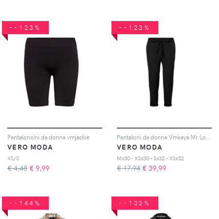
--123%
--123%
Pantaloncini da donna vmjackie
Pantaloni da donna Vmkaya Mr Loose Tapered
VERO MODA
VERO MODA
XS/S
Mx30 - XSx30 - Sx32 - XSx32
€ 4,48
€
9,99
€ 17,94
€
39,99
--144%
--132%