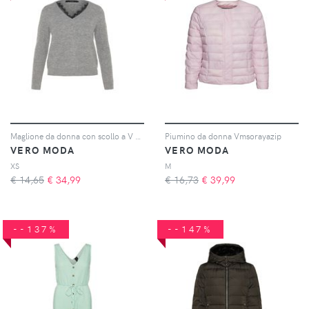
Maglione da donna con scollo a V Vmiva
Piumino da donna Vmsorayazip
VERO MODA
VERO MODA
XS
M
€ 14,65
€
34,99
€ 16,73
€
39,99
--137%
--147%