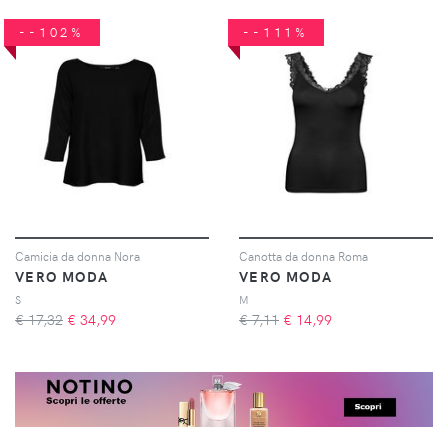
--102%
--111%
Camicia da donna Nora
Canotta da donna Roma
VERO MODA
VERO MODA
S
M
€ 17,32
€
34,99
€ 7,11
€
14,99