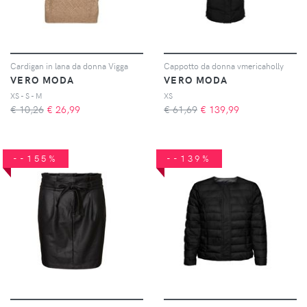
Cardigan in lana da donna Vigga
Cappotto da donna vmericaholly
VERO MODA
VERO MODA
XS - S - M
XS
€ 10,26
€
26,99
€ 61,69
€
139,99
--155%
--139%