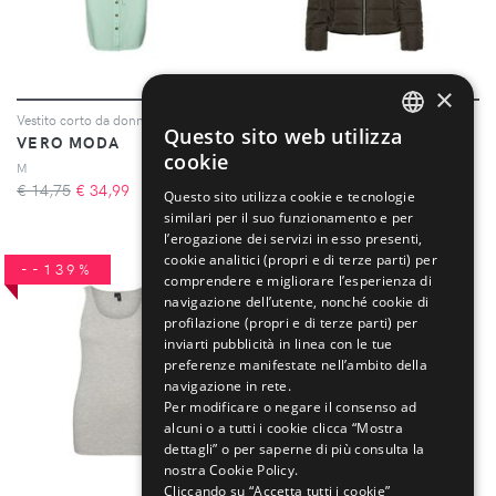
×
Vestito corto da donna Bumpy
Piumino da donna Dolly
Questo sito web utilizza
VERO MODA
VERO MODA
ENGLISH
cookie
M
XS
ITALIAN
€ 14,75
€
34,99
€ 32,44
€
79,99
Questo sito utilizza cookie e tecnologie
similari per il suo funzionamento e per
l’erogazione dei servizi in esso presenti,
cookie analitici (propri e di terze parti) per
--139%
--129%
comprendere e migliorare l’esperienza di
navigazione dell’utente, nonché cookie di
profilazione (propri e di terze parti) per
inviarti pubblicità in linea con le tue
preferenze manifestate nell’ambito della
navigazione in rete.
Per modificare o negare il consenso ad
alcuni o a tutti i cookie clicca “Mostra
dettagli” o per saperne di più consulta la
nostra Cookie Policy.
Cliccando su “Accetta tutti i cookie”