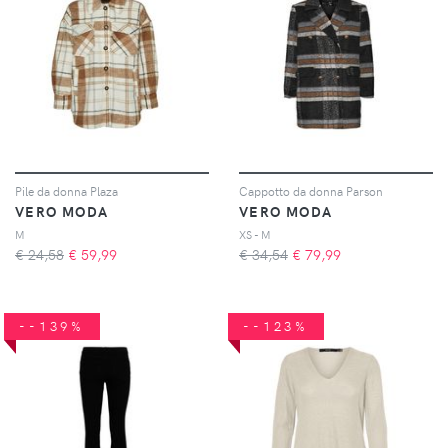
Pile da donna Plaza
Cappotto da donna Parson
VERO MODA
VERO MODA
M
XS - M
€ 24,58
€
59,99
€ 34,54
€
79,99
--139%
--123%