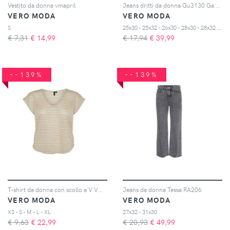
Vestito da donna vmapril
Jeans dritti da donna Gu3130 Ga Vmdre
VERO MODA
VERO MODA
2
5x30 - 25x32 - 26x30 - 28x30 - 28x32 - 29x32
S
€ 7,31
€
14,99
€ 17,94
€
39,99
--139%
--139%
T-shirt da donna con scollo a V Vmgatja
Jeans da donna Tessa RA206
VERO MODA
VERO MODA
XS - S - M - L - XL
27x32 - 31x30
€ 9,63
€
22,99
€ 20,93
€
49,99