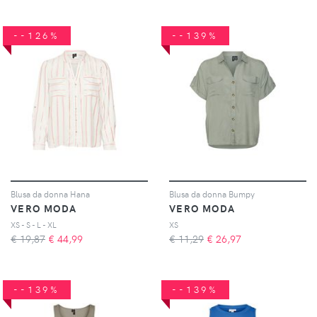
--126%
--139%
Blusa da donna Hana
Blusa da donna Bumpy
VERO MODA
VERO MODA
XS - S - L - XL
XS
€ 19,87
€
44,99
€ 11,29
€
26,97
--139%
--139%