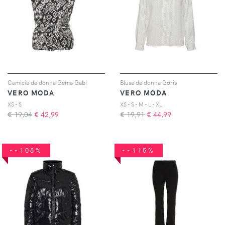
Camicia da donna Gema Gabi
Blusa da donna Goris
VERO MODA
VERO MODA
XS - S
XS - S - M - L - XL
€ 19,04
€
42,99
€ 19,91
€
44,99
--108%
--115%