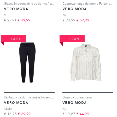
Giacca impermeabile da donna Asta Teddy
Cappotto lungo da donna Fortuneaya
VERO MODA
VERO MODA
M
XS
€ 27,91
€
49,99
€ 29,99
€
59,99
--139%
--126%
Pantaloni da donna vmeva loose string
Blusa da donna Hana
VERO MODA
VERO MODA
XSx30
XS
€ 16,75
€
39,99
€ 19,87
€
44,99