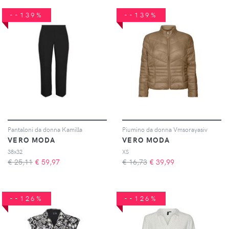
--139%
--139%
Pantaloni da donna Kamilla
Piumino da donna Vmsorayasiv
VERO MODA
VERO MODA
38x32
XS
€ 25,11
€
59,97
€ 16,73
€
39,99
--126%
--126%