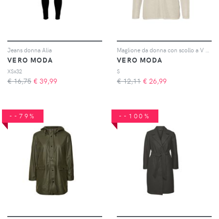
Jeans donna Alia
Maglione da donna con scollo a V Vmnewlexsun
VERO MODA
VERO MODA
XSx32
S
€ 16,75
€
39,99
€ 12,11
€
26,99
--79%
--100%