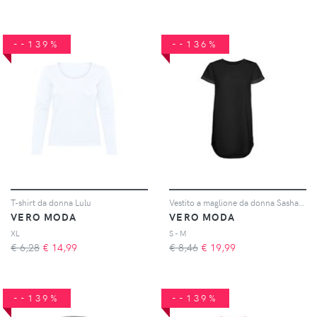
--139%
--136%
T-shirt da donna Lulu
Vestito a maglione da donna Sashamilla
VERO MODA
VERO MODA
XL
S - M
€ 6,28
€
14,99
€ 8,46
€
19,99
--139%
--139%