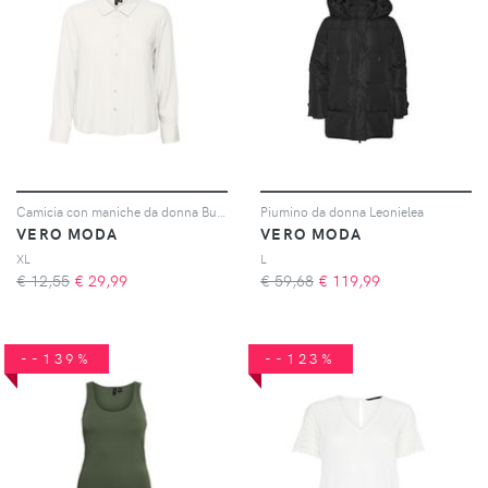
Camicia con maniche da donna Bumpy New Wvn
Piumino da donna Leonielea
VERO MODA
VERO MODA
XL
L
€ 12,55
€
29,99
€ 59,68
€
119,99
--139%
--123%