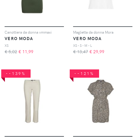
Canottiera da donna vmmaxi
Maglietta da donna Mora
VERO MODA
VERO MODA
XS
XS - S - M - L
€ 5,02
€
11,99
€ 13,47
€
29,99
--139%
--121%