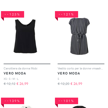
--123%
--121%
Canottiera da donna Mobi
Vestito corto per le donne vmsasha bali
VERO MODA
VERO MODA
XS - S - M - L
S
€ 12,12
€
26,99
€ 12,20
€
26,99
--139%
--101%