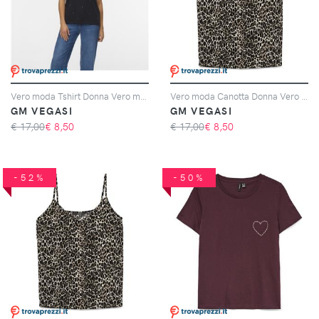
Vero moda Tshirt Donna Vero moda Cod. 10336970 - nero
Vero moda Canotta Donna Vero moda Cod. 10297362 - marrone
GM VEGASI
GM VEGASI
€ 17,00
€
8,50
€ 17,00
€
8,50
-52%
-50%