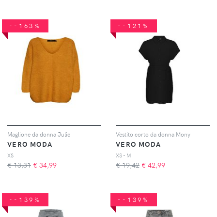
--163%
--121%
Maglione da donna Julie
Vestito corto da donna Mony
VERO MODA
VERO MODA
XS
XS - M
€ 13,31
€
34,99
€ 19,42
€
42,99
--139%
--139%