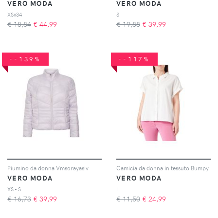
VERO MODA
VERO MODA
XSx34
S
€ 18,84
€
44,99
€ 19,88
€
39,99
--139%
--117%
Piumino da donna Vmsorayasiv
Camicia da donna in tessuto Bumpy
VERO MODA
VERO MODA
XS - S
L
€ 16,73
€
39,99
€ 11,50
€
24,99