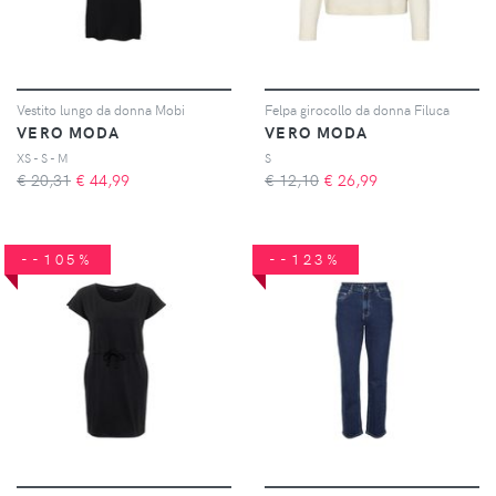
Vestito lungo da donna Mobi
Felpa girocollo da donna Filuca
VERO MODA
VERO MODA
XS - S - M
S
€ 20,31
€
44,99
€ 12,10
€
26,99
--105%
--123%