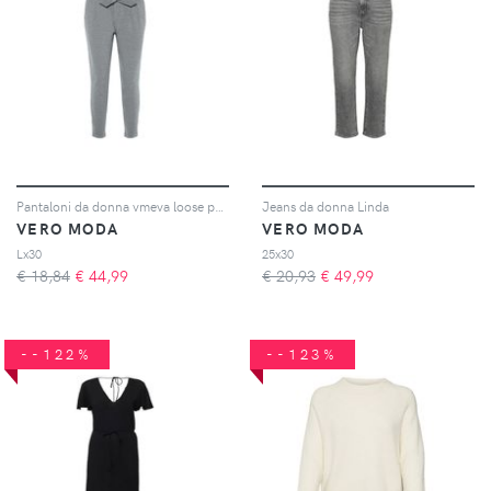
Pantaloni da donna vmeva loose paperbag
Jeans da donna Linda
VERO MODA
VERO MODA
Lx30
25x30
€ 18,84
€
44,99
€ 20,93
€
49,99
--122%
--123%