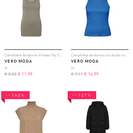
Canottiera da donna Vmmaxi My Soft
Canottiera da donna con scollo rotondo Lavender
VERO MODA
VERO MODA
M
XL
€ 5,02
€
11,99
€ 7,11
€
16,99
--163%
--127%