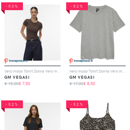
-53%
-52%
Vero moda Tshirt Donna Vero moda Cod. 10306894 - marrone
Vero moda Tshirt Donna Vero moda Cod. 10336970 - grigio
GM VEGASI
GM VEGASI
€ 15,00
€
7,50
€ 17,00
€
8,50
-52%
-52%