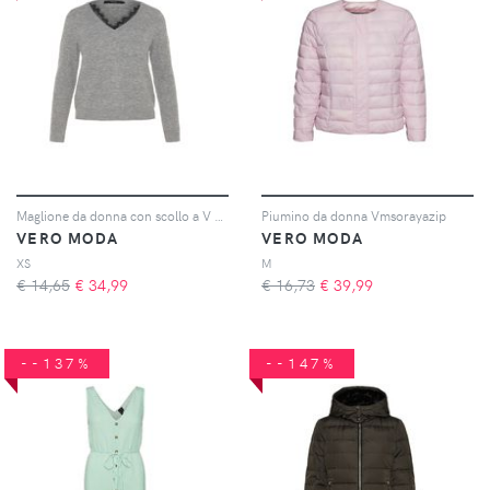
Maglione da donna con scollo a V Vmiva
Piumino da donna Vmsorayazip
VERO MODA
VERO MODA
XS
M
€ 14,65
€
34,99
€ 16,73
€
39,99
--137%
--147%