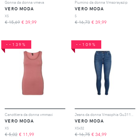
Gonna da donna vmeva
Piumino da donna Vmsorayazip
VERO MODA
VERO MODA
XS
S
€ 15,69
€
39,99
€ 16,73
€
39,99
--139%
--109%
Canottiera da donna vmmaxi
Jeans da donna Vmsophia Gu3112 Ga
VERO MODA
VERO MODA
XS
XSx32
€ 5,02
€
11,99
€ 16,75
€
34,99