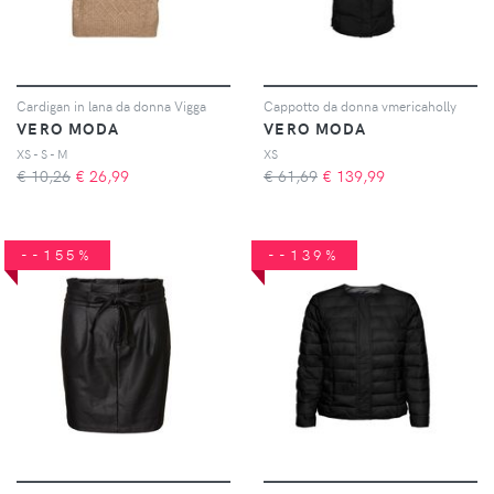
Cardigan in lana da donna Vigga
Cappotto da donna vmericaholly
VERO MODA
VERO MODA
XS - S - M
XS
€ 10,26
€
26,99
€ 61,69
€
139,99
--155%
--139%