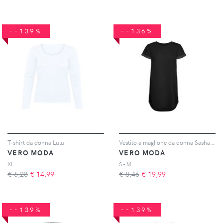
--139%
--136%
T-shirt da donna Lulu
Vestito a maglione da donna Sashamilla
VERO MODA
VERO MODA
XL
S - M
€ 6,28
€
14,99
€ 8,46
€
19,99
--139%
--139%