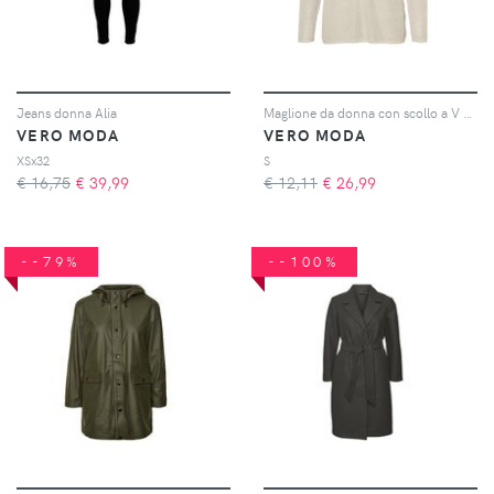
Jeans donna Alia
Maglione da donna con scollo a V Vmnewlexsun
VERO MODA
VERO MODA
XSx32
S
€ 16,75
€
39,99
€ 12,11
€
26,99
--79%
--100%