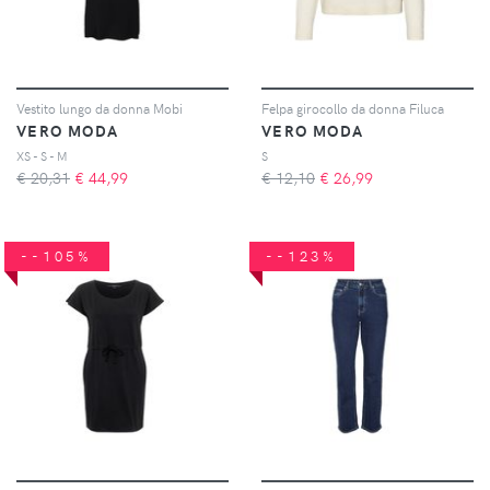
Vestito lungo da donna Mobi
Felpa girocollo da donna Filuca
VERO MODA
VERO MODA
XS - S - M
S
€ 20,31
€
44,99
€ 12,10
€
26,99
--105%
--123%