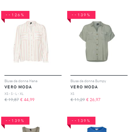
--126%
--139%
Blusa da donna Hana
Blusa da donna Bumpy
VERO MODA
VERO MODA
XS - S - L - XL
XS
€ 19,87
€
44,99
€ 11,29
€
26,97
--139%
--139%