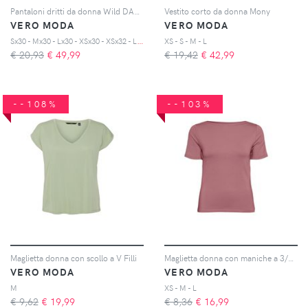
Pantaloni dritti da donna Wild DAF MR
Vestito corto da donna Mony
VERO MODA
VERO MODA
S
x30 - Mx30 - Lx30 - XSx30 - XSx32 - Lx32 - Mx32 - XLx32 - Sx32
XS - S - M - L
€ 20,93
€
49,99
€ 19,42
€
42,99
--108%
--103%
Maglietta donna con scollo a V Filli
Maglietta donna con maniche a 3/4 Panda Modal
VERO MODA
VERO MODA
M
XS - M - L
€ 9,62
€
19,99
€ 8,36
€
16,99