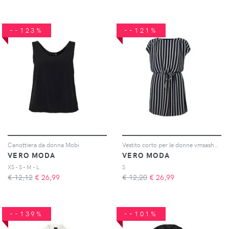
--123%
--121%
Canottiera da donna Mobi
Vestito corto per le donne vmsasha bali
VERO MODA
VERO MODA
XS - S - M - L
S
€ 12,12
€
26,99
€ 12,20
€
26,99
--139%
--101%