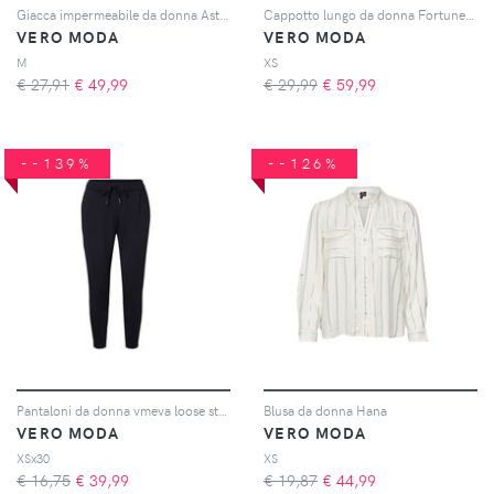
Giacca impermeabile da donna Asta Teddy
Cappotto lungo da donna Fortuneaya
VERO MODA
VERO MODA
M
XS
€ 27,91
€
49,99
€ 29,99
€
59,99
--139%
--126%
Pantaloni da donna vmeva loose string
Blusa da donna Hana
VERO MODA
VERO MODA
XSx30
XS
€ 16,75
€
39,99
€ 19,87
€
44,99