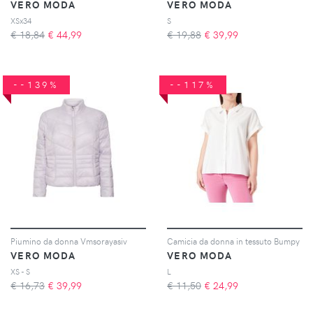
VERO MODA
VERO MODA
XSx34
S
€ 18,84
€
44,99
€ 19,88
€
39,99
--139%
--117%
Piumino da donna Vmsorayasiv
Camicia da donna in tessuto Bumpy
VERO MODA
VERO MODA
XS - S
L
€ 16,73
€
39,99
€ 11,50
€
24,99