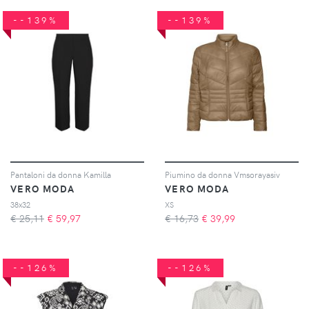
--139%
--139%
Pantaloni da donna Kamilla
Piumino da donna Vmsorayasiv
VERO MODA
VERO MODA
38x32
XS
€ 25,11
€
59,97
€ 16,73
€
39,99
--126%
--126%