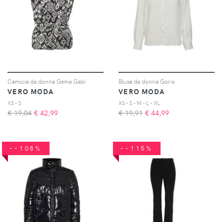
Camicia da donna Gema Gabi
Blusa da donna Goris
VERO MODA
VERO MODA
XS - S
XS - S - M - L - XL
€ 19,04
€
42,99
€ 19,91
€
44,99
--108%
--115%