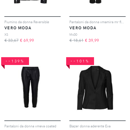
Piumino da donna Reversible
Pantaloni da donna vmamira mr flared ga
VERO MODA
VERO MODA
XS
Mx30
€ 33,67
€
69,99
€ 18,61
€
39,99
--139%
--101%
Pantaloni da donna vmeva coated
Blazer donna aderente Eva