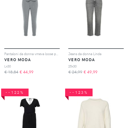
Pantaloni da donna vmeva loose paperbag
Jeans da donna Linda
VERO MODA
VERO MODA
Lx30
25x30
€ 18,84
€
44,99
€ 24,99
€
49,99
--122%
--123%