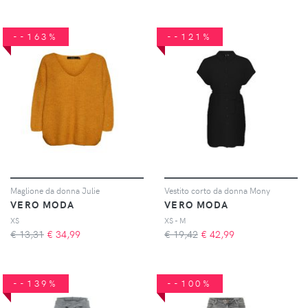
--163%
--121%
Maglione da donna Julie
Vestito corto da donna Mony
VERO MODA
VERO MODA
XS
XS - M
€ 13,31
€
34,99
€ 19,42
€
42,99
--139%
--100%