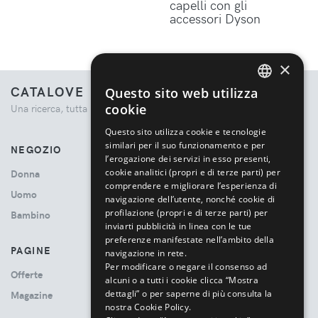
capelli con gli
accessori Dyson
×
CATALOVE
Questo sito web utilizza
ENGLISH
cookie
Una ricerca, tutta la moda.
ITALIAN
Questo sito utilizza cookie e tecnologie
similari per il suo funzionamento e per
NEGOZIO
l’erogazione dei servizi in esso presenti,
cookie analitici (propri e di terze parti) per
Donna
comprendere e migliorare l’esperienza di
Uomo
navigazione dell’utente, nonché cookie di
profilazione (propri e di terze parti) per
Bambino
inviarti pubblicità in linea con le tue
preferenze manifestate nell’ambito della
PAGINE
navigazione in rete.
Per modificare o negare il consenso ad
Offerte
alcuni o a tutti i cookie clicca “Mostra
dettagli” o per saperne di più consulta la
Magazine
nostra Cookie Policy.