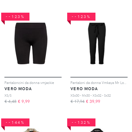
--123%
--123%
Pantaloncini da donna vmjackie
Pantaloni da donna Vmkaya Mr Loose Tapered
VERO MODA
VERO MODA
XS/S
XSx30 - Mx30 - XSx32 - Sx32
€ 4,48
€
9,99
€ 17,94
€
39,99
--144%
--132%