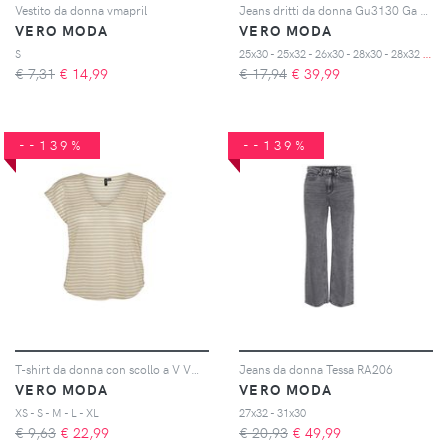
Vestito da donna vmapril
Jeans dritti da donna Gu3130 Ga Vmdre
VERO MODA
VERO MODA
2
5x30 - 25x32 - 26x30 - 28x30 - 28x32 - 29x32
S
€ 7,31
€
14,99
€ 17,94
€
39,99
--139%
--139%
T-shirt da donna con scollo a V Vmgatja
Jeans da donna Tessa RA206
VERO MODA
VERO MODA
XS - S - M - L - XL
27x32 - 31x30
€ 9,63
€
22,99
€ 20,93
€
49,99