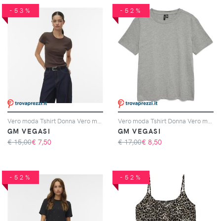
-53%
-52%
Vero moda Tshirt Donna Vero moda Cod. 10306894 - marrone
Vero moda Tshirt Donna Vero moda Cod. 10336970 - grigio
GM VEGASI
GM VEGASI
€ 15,00
€
7,50
€ 17,00
€
8,50
-52%
-52%