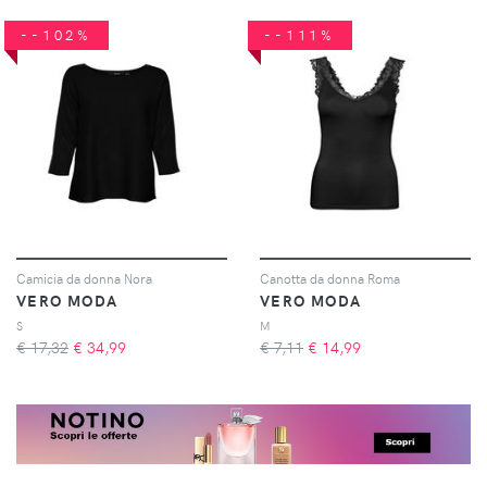
--102%
--111%
Camicia da donna Nora
Canotta da donna Roma
VERO MODA
VERO MODA
S
M
€ 17,32
€
34,99
€ 7,11
€
14,99