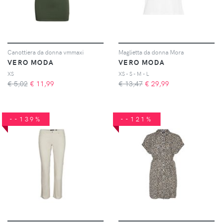
Canottiera da donna vmmaxi
Maglietta da donna Mora
VERO MODA
VERO MODA
XS
XS - S - M - L
€ 5,02
€
11,99
€ 13,47
€
29,99
--139%
--121%