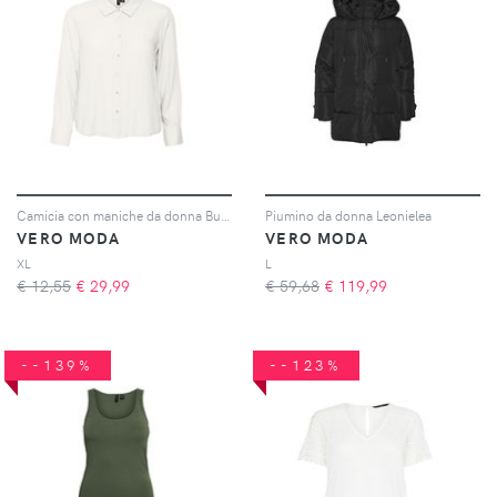
Camicia con maniche da donna Bumpy New Wvn
Piumino da donna Leonielea
VERO MODA
VERO MODA
XL
L
€ 12,55
€
29,99
€ 59,68
€
119,99
--139%
--123%