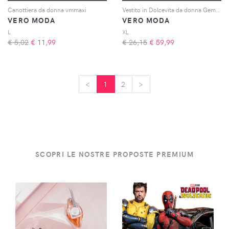
Canottiera da donna vmmaxi
Vestito in Dolcevita da donna Gemma
VERO MODA
VERO MODA
L
XL
€ 5,02
€
11,99
€ 26,15
€
59,99
<
<
1
2
>
>
SCOPRI LE NOSTRE PROPOSTE PREMIUM