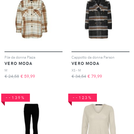
Pile da donna Plaza
Cappotto da donna Parson
VERO MODA
VERO MODA
M
XS - M
€ 24,58
€
59,99
€ 34,54
€
79,99
--139%
--123%