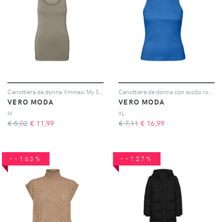
Canottiera da donna Vmmaxi My Soft
Canottiera da donna con scollo rotondo Lavender
VERO MODA
VERO MODA
M
XL
€ 5,02
€
11,99
€ 7,11
€
16,99
--163%
--127%