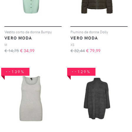
Vestito corto da donna Bumpy
Piumino da donna Dolly
VERO MODA
VERO MODA
M
XS
€ 14,75
€
34,99
€ 32,44
€
79,99
--139%
--129%