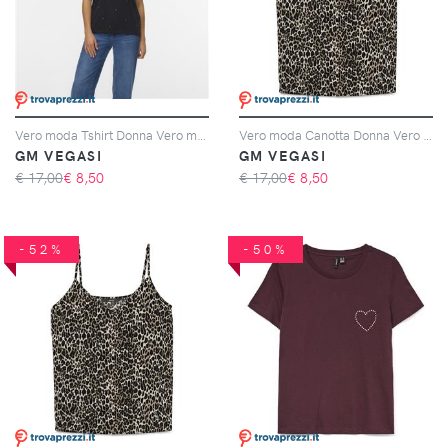
Vero moda Tshirt Donna Vero moda Cod. 10336970 - nero
Vero moda Canotta Donna Vero moda Cod. 10297362 - marrone
GM VEGASI
GM VEGASI
€ 17,00
€
8,50
€ 17,00
€
8,50
-52%
-50%