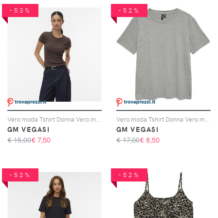
-53%
-52%
Vero moda Tshirt Donna Vero moda Cod. 10306894 - marrone
Vero moda Tshirt Donna Vero moda Cod. 10336970 - grigio
GM VEGASI
GM VEGASI
€ 15,00
€
7,50
€ 17,00
€
8,50
-52%
-52%