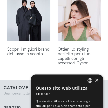
Scopri i migliori brand
Ottieni lo styling
del lusso in sconto
perfetto per i tuoi
capelli con gli
accessori Dyson
×
CATALOVE
Questo sito web utilizza
ENGLISH
cookie
Una ricerca, tutta la moda.
ITALIAN
Questo sito utilizza cookie e tecnologie
similari per il suo funzionamento e per
NEGOZIO