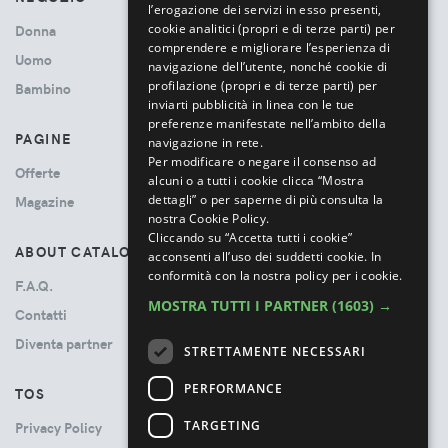
l’erogazione dei servizi in esso presenti,
cookie analitici (propri e di terze parti) per
Donna
comprendere e migliorare l’esperienza di
Uomo
navigazione dell’utente, nonché cookie di
profilazione (propri e di terze parti) per
Bambino
inviarti pubblicità in linea con le tue
preferenze manifestate nell’ambito della
PAGINE
navigazione in rete.
Per modificare o negare il consenso ad
Offerte
alcuni o a tutti i cookie clicca “Mostra
dettagli” o per saperne di più consulta la
Magazine
nostra Cookie Policy.
Cliccando su “Accetta tutti i cookie”
ABOUT CATALOVE
acconsenti all’uso dei suddetti cookie.
In
conformità con la nostra policy per i cookie.
F.A.Q.
MOSTRA TUTTI I PARTNER
(1603) →
Contatti
Diventa partner
STRETTAMENTE NECESSARI
PERFORMANCE
TOS
TARGETING
Privacy Policy