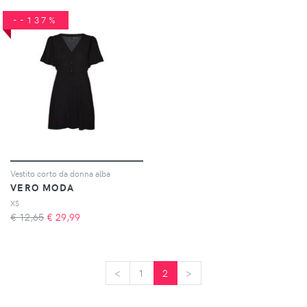
--137%
Vestito corto da donna alba
VERO MODA
XS
€ 12,65
€
29,99
<
<
1
2
>
>