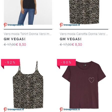
Vero moda Tshirt Donna Vero moda Cod. 10336970 - nero
Vero moda Canotta Donna Vero moda Cod. 10297362 - marrone
GM VEGASI
GM VEGASI
€ 17,00
€
8,50
€ 17,00
€
8,50
-52%
-50%