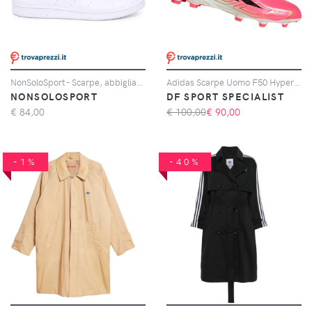
NonSoloSport - Scarpe, abbigliamento e a adidas Stan Smith Primegreen Bianco Blu
Adidas Scarpe Uomo F50 Hyperfast League Laceless Fg Rosa, Taglia: 6 UK - 39 1/3, rosa
NONSOLOSPORT
DF SPORT SPECIALIST
€
84,00
€ 100,00
€
90,00
-1%
-40%