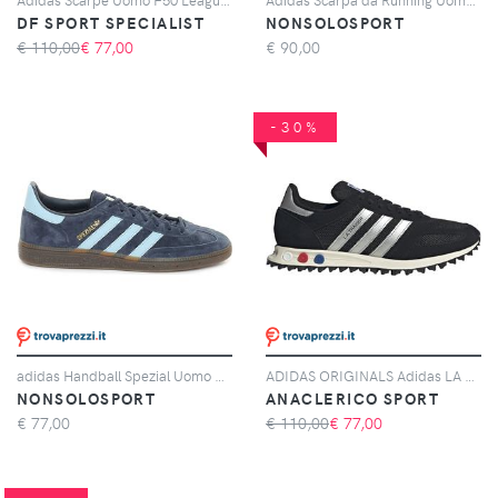
DF SPORT SPECIALIST
NONSOLOSPORT
€ 110,00
€
77,00
€
90,00
-30%
adidas Handball Spezial Uomo Blu Azzurro
ADIDAS ORIGINALS Adidas LA Trainer OG, Nero
NONSOLOSPORT
ANACLERICO SPORT
€
77,00
€ 110,00
€
77,00