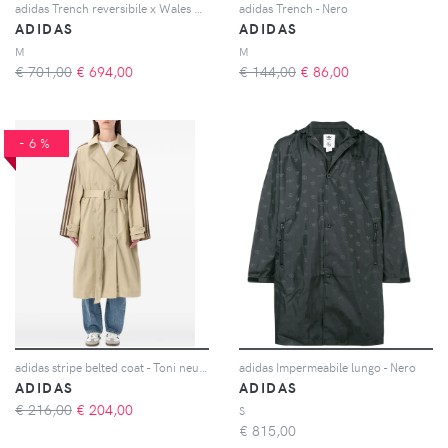
adidas Trench reversibile x Wales Bonner - Toni neutri
adidas Trench - Nero
ADIDAS
ADIDAS
M
M
€ 701,00
€
694,00
€ 144,00
€
86,00
-6%
adidas stripe belted coat - Toni neutri
adidas Impermeabile lungo - Nero
ADIDAS
ADIDAS
€ 216,00
€
204,00
S
€
815,00