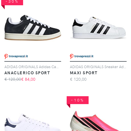
-30%
ADIDAS ORIGINALS Adidas Campus 00s, Nero
ADIDAS ORIGINALS Sneaker Adidas Originals Superstar Bianche E Nere
ANACLERICO SPORT
MAXI SPORT
€ 120,00
€
84,00
€
120,00
-10%