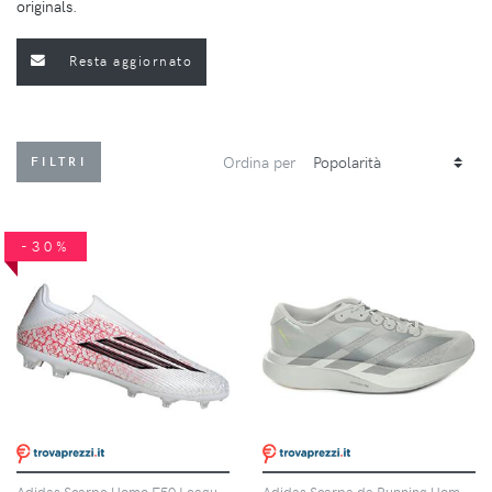
originals.
Resta aggiornato
Ordina per
FILTRI
-30%
Adidas Scarpe Uomo F50 League Lamine Yamal Laceless Fg/mg Rosso/bianco, Taglia: 10,5 UK-45 1/3, rosso/bianco
Adidas Scarpa da Running Uomo Adidas Adizero Evo SL Grigio Argento