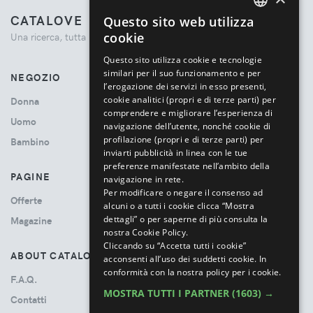
CATALOVE
Questo sito web utilizza
ENGLISH
cookie
Una ricerca, tutta la moda.
ITALIAN
Questo sito utilizza cookie e tecnologie
similari per il suo funzionamento e per
NEGOZIO
l’erogazione dei servizi in esso presenti,
cookie analitici (propri e di terze parti) per
Donna
comprendere e migliorare l’esperienza di
Uomo
navigazione dell’utente, nonché cookie di
profilazione (propri e di terze parti) per
Bambino
inviarti pubblicità in linea con le tue
preferenze manifestate nell’ambito della
PAGINE
navigazione in rete.
Per modificare o negare il consenso ad
Offerte
alcuni o a tutti i cookie clicca “Mostra
dettagli” o per saperne di più consulta la
Magazine
nostra Cookie Policy.
Cliccando su “Accetta tutti i cookie”
ABOUT CATALOVE
acconsenti all’uso dei suddetti cookie.
In
conformità con la nostra policy per i cookie.
F.A.Q.
MOSTRA TUTTI I PARTNER
(1603) →
Contatti