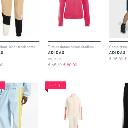
adidas colour-block track pants - Toni neutri
Tuta da donna adidas Stadium
Completino 
AS
ADIDAS
ADIDAS
€ 35,00
€
XS - S - M
00
€ 65,69
€
80,00
%
--4%