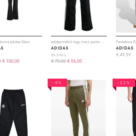
 donna adidas Glam
adidas trefoil-logo track pants - Nero
Pantalone F
AS
ADIDAS
ADIDAS
€
49,99
XS-S-M-L
0
€
100,00
€ 70,00
€
56,00
-5%
-23%