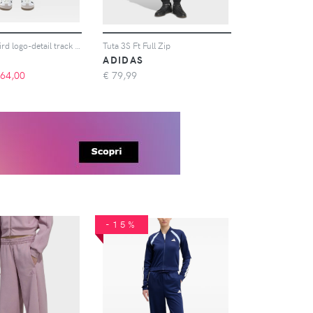
adidas Firebird logo-detail track pants - Nero
Tuta 3S Ft Full Zip
ADIDAS
64,00
€
79,99
-15%