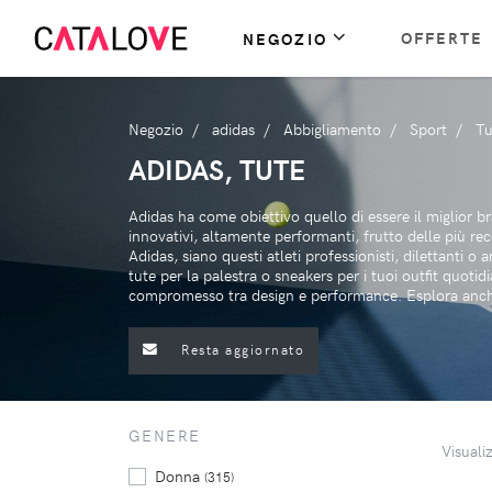
OFFERTE
NEGOZIO
Negozio
adidas
Abbigliamento
Sport
Tu
ADIDAS, TUTE
Adidas ha come obiettivo quello di essere il miglior b
innovativi, altamente performanti, frutto delle più re
Adidas, siano questi atleti professionisti, dilettanti 
tute per la palestra o sneakers per i tuoi outfit quoti
compromesso tra design e performance. Esplora anche
Resta aggiornato
GENERE
Visuali
Donna
(315)