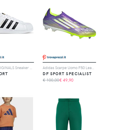
ADIDAS ORIGINALS Sneaker Adidas Originals Superstar Bianche E Nere
Adidas Scarpe Uomo F50 League Laceless Fg/mg Giallo/viola, Taglia: 11 UK - 46, giallo/viola
ORT
DF SPORT SPECIALIST
€ 100,00
€
49,90