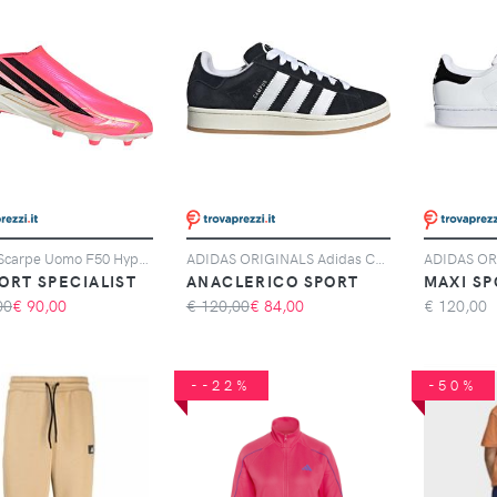
Adidas Scarpe Uomo F50 Hyperfast League Laceless Fg Rosa, Taglia: 6 UK - 39 1/3, rosa
ADIDAS ORIGINALS Adidas Campus 00s, Nero
ORT SPECIALIST
ANACLERICO SPORT
MAXI SP
00
€
90,00
€ 120,00
€
84,00
€
120,00
--22%
-50%