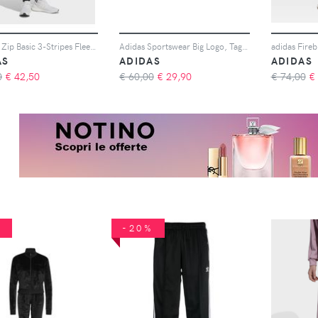
Tuta Full Zip Basic 3-Stripes Fleece
Adidas Sportswear Big Logo, Taglia M Bimbo/Ragazzo Colore Nero
AS
ADIDAS
ADIDAS
0
€
42,50
€ 60,00
€
29,90
€ 74,00
€
%
-20%