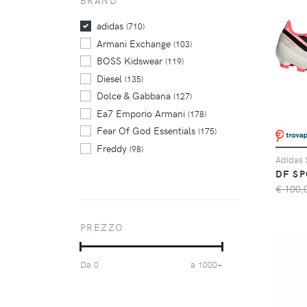
BRAND
adidas
(710)
Armani Exchange
(103)
BOSS Kidswear
(119)
Diesel
(135)
Dolce & Gabbana
(127)
Ea7 Emporio Armani
(178)
Fear Of God Essentials
(175)
Freddy
(98)
GUESS USA
(175)
DF SP
Juicy Couture
(134)
€ 100,
Kenzo
(119)
Lacoste
(114)
PREZZO
Moschino
(230)
Nike
(206)
Da
a
0
1000+
Nike Kids
(116)
Off-White
(131)
Palm Angels
(162)