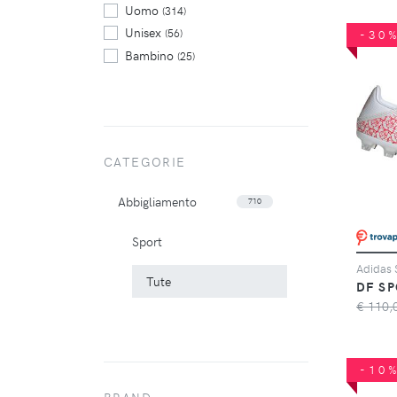
Uomo
(314)
Unisex
(56)
-30
Bambino
(25)
CATEGORIE
Abbigliamento
710
Sport
Tute
DF SP
€ 110,
-10