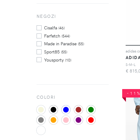
Philipp Plein
(195)
Polo Ralph Lauren
NEGOZI
(170)
Puma
(124)
Cisalfa
(46)
Farfetch
(544)
Made in Paradise
(55)
Sport85
(55)
ADID
Yousporty
(10)
S-M-L
€
815,
-11
COLORI