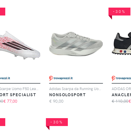
%
-30%
Adidas Scarpe Uomo F50 League Lamine Yamal Laceless Fg/mg Rosso/bianco, Taglia: 10,5 UK-45 1/3, rosso/bianco
Adidas Scarpa da Running Uomo Adidas Adizero Evo SL Grigio Argento
ORT SPECIALIST
NONSOLOSPORT
ANACLE
00
€
77,00
€
90,00
€ 110,00
%
-30%