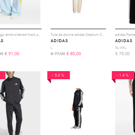
adidas logo-embroidered track pants - Blu
Tuta da donna adidas Stadium 3-Stripes
AS
ADIDAS
ADIDAS
L
XL-XXL
00
€
91,00
€ 77,00
€
80,00
€
75,00
%
-50%
-14%