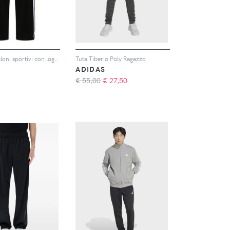
adidas Pantaloni sportivi con logo 3-Stripes - Nero
Tuta Tiberio Poly Ragazzo
ADIDAS
€ 55,00
€
27,50