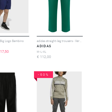
Big Logo Bambino
adidas straight-leg trousers - Verde
ADIDAS
17,50
M-L-XL
€
112,00
-50%