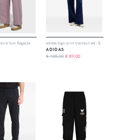
uture Icon Ragazza
adidas logo-print tracksuit set - Blu
ADIDAS
€ 105,00
€
89,00