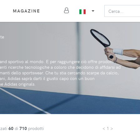
MAGAZINE
te
rand sportivo al mondo. E per raggiungere ciò offre prodotti
centi ricerche tecnologiche a coloro che decidono di affidarsi ad
o amanti dello sportswear. Che tu stia cercando scarpe da calcio,
diani, Adidas saprà darti il giusto capo con un buon
 Adidas originals.
zzati
60
di
710
prodotti
< 1 >