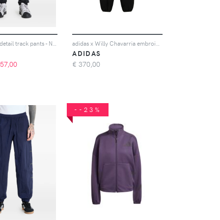
adidas logo-detail track pants - Nero
adidas x Willy Chavarria embroidered track pants - Nero
ADIDAS
57,00
€
370,00
--23%