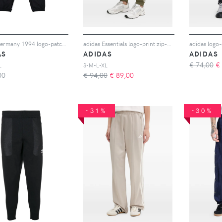
adidas Germany 1994 logo-patch track pants - Nero
adidas Essentials logo-print zip-up tracksuit - Verde
AS
ADIDAS
ADIDAS
€ 74,00
€
L
S-M-L-XL
00
€ 94,00
€
89,00
-31%
-30%