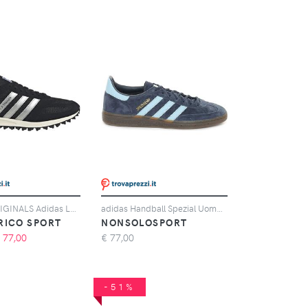
ADIDAS ORIGINALS Adidas LA Trainer OG, Nero
adidas Handball Spezial Uomo Blu Azzurro
RICO SPORT
NONSOLOSPORT
€
77,00
€
77,00
-51%