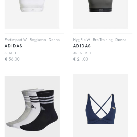
Fastimpact W - Reggiseno - Donna - Bianco
Hyg Rib W - Bra Training - Donna - Grigio
ADIDAS
ADIDAS
S - M - L
XS - S - M - L
€
56,00
€
21,00