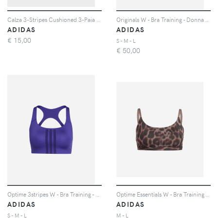
Calza 3-Stripes Cushioned 3-Paia Unisex
Originals W - Bra Training - Donna - Blu
ADIDAS
ADIDAS
€
15,00
S - M - L
€
50,00
Optime 3stripes W - Bra Training - Donna - Viola
Optime Essentials W - Bra Training - Donna - Nero
ADIDAS
ADIDAS
S - M - L
M - L