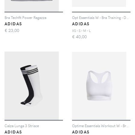
Bra Techfit Power Ragazza
Opt Essentials W - Bra Training - Donna - Arancione
ADIDAS
ADIDAS
€
23,00
XS - S - M - L
€
40,00
Calza Lunga 3 Strisce
Optime Essentials Workout W - Bra Training - Donna - Lilla
ADIDAS
ADIDAS