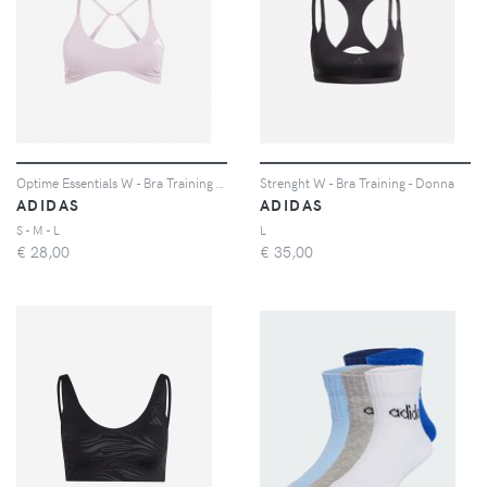
Optime Essentials W - Bra Training - Donna - Viola
Strenght W - Bra Training - Donna
ADIDAS
ADIDAS
S - M - L
L
€
28,00
€
35,00