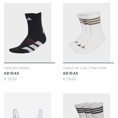
Calza Run Adizero
Calza Crew Cush 3 Paia Unisex
ADIDAS
ADIDAS
€
18,00
€
15,00