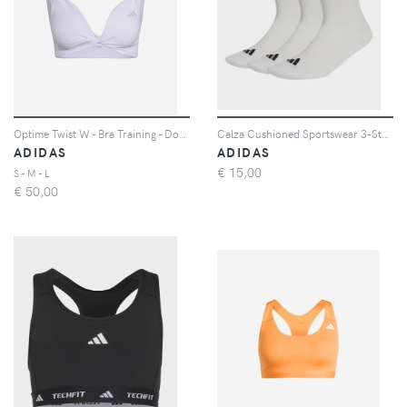
Optime Twist W - Bra Training - Donna - Lilla
Calza Cushioned Sportswear 3-Stripes 3 Paia
ADIDAS
ADIDAS
€
15,00
S - M - L
€
50,00