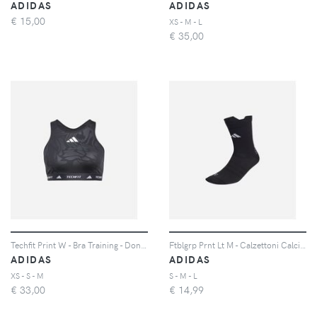
ADIDAS
ADIDAS
€
15,00
XS - M - L
€
35,00
Techfit Print W - Bra Training - Donna
Ftblgrp Prnt Lt M - Calzettoni Calcio - Uomo - Nero
ADIDAS
ADIDAS
XS - S - M
S - M - L
€
33,00
€
14,99