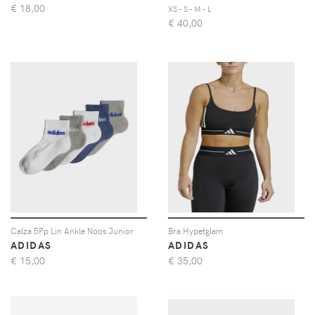
€
18,00
XS - S - M - L
€
40,00
Calza 5Pp Lin Ankle Noos Junior
Bra Hypetglam
ADIDAS
ADIDAS
€
15,00
€
35,00