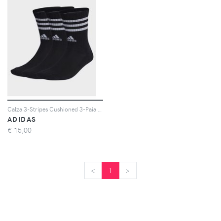
Calza 3-Stripes Cushioned 3-Paia Unisex
ADIDAS
€
15,00
<
<
1
>
>