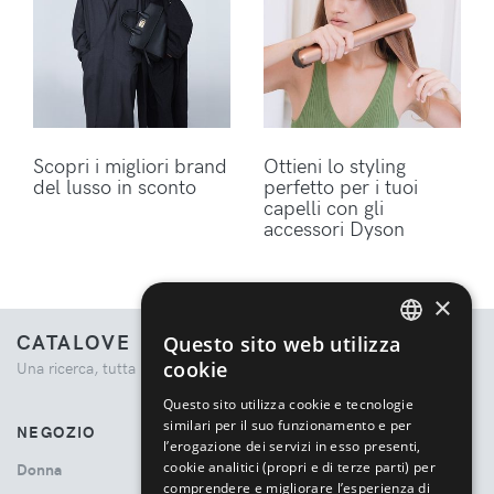
Scopri i migliori brand
Ottieni lo styling
del lusso in sconto
perfetto per i tuoi
capelli con gli
accessori Dyson
×
CATALOVE
Questo sito web utilizza
ENGLISH
cookie
Una ricerca, tutta la moda.
ITALIAN
Questo sito utilizza cookie e tecnologie
similari per il suo funzionamento e per
NEGOZIO
l’erogazione dei servizi in esso presenti,
cookie analitici (propri e di terze parti) per
Donna
comprendere e migliorare l’esperienza di