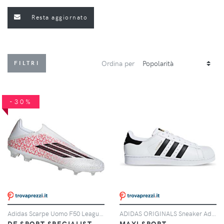
Resta aggiornato
Ordina per
FILTRI
-30%
Adidas Scarpe Uomo F50 League Lamine Yamal Laceless Fg/mg Rosso/bianco, Taglia: 10,5 UK-45 1/3, rosso/bianco
ADIDAS ORIGINALS Sneaker Adidas Originals Superstar Bianche E Nere
DF SPORT SPECIALIST
MAXI SPORT