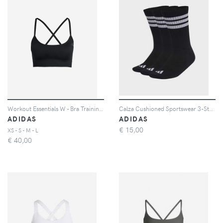
Workout Essentials W - Bra Training - Donna - Nero
Calza Cushioned Sportswear 3-Stripes 3 Paia
ADIDAS
ADIDAS
€
15,00
XS - S - M - L
€
40,00