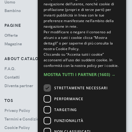
Uomo
navigazione dell’utente, nonché cookie di
profilazione (propri e di terze parti) per
Bambino
inviarti pubblicità in linea con le tue
preferenze manifestate nell’ambito della
PAGINE
navigazione in rete.
Per modificare o negare il consenso ad
Offerte
alcuni o a tutti i cookie clicca “Mostra
dettagli” o per saperne di più consulta la
Magazine
nostra Cookie Policy.
Cliccando su “Accetta tutti i cookie”
ABOUT CATALOVE
acconsenti all’uso dei suddetti cookie.
In
conformità con la nostra policy per i cookie.
F.A.Q.
MOSTRA TUTTI I PARTNER
(1603) →
Contatti
Diventa partner
STRETTAMENTE NECESSARI
PERFORMANCE
TOS
TARGETING
Privacy Policy
Termini e Condizioni
FUNZIONALITÀ
Cookie Policy
NON CLASSIFICATI