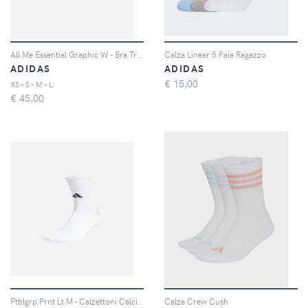
All Me Essential Graphic W - Bra Training - Donna - Nero
Calza Linear 5 Paia Ragazzo
ADIDAS
ADIDAS
€
15,00
XS - S - M - L
€
45,00
Ftblgrp Prnt Lt M - Calzettoni Calcio - Uomo - Bianco
Calza Crew Cush