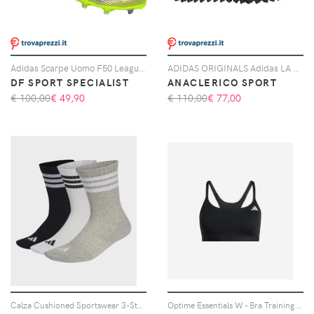
Adidas Scarpe Uomo F50 League Laceless Fg/mg Giallo/viola, Taglia: 11 UK - 46, giallo/viola
ADIDAS ORIGINALS Adidas LA Trainer OG, Grigio
DF SPORT SPECIALIST
ANACLERICO SPORT
€ 100,00
€
49,90
€ 110,00
€
77,00
Calza Cushioned Sportswear 3-Stripes 3 Paia
Optime Essentials W - Bra Training - Donna - Nero