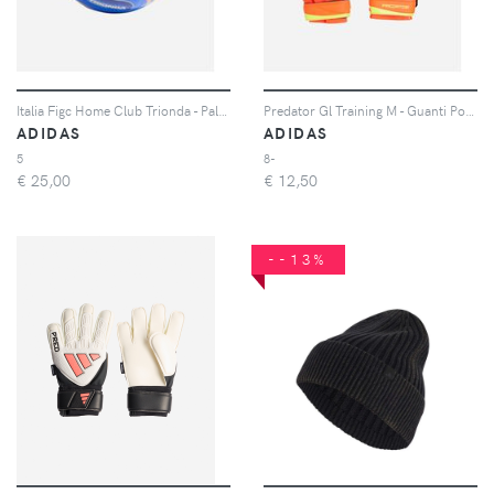
Italia Figc Home Club Trionda - Pallone Calcio Misura 5 - Color Mix
Predator Gl Training M - Guanti Portiere - Uomo
ADIDAS
ADIDAS
5
8-
€
25,00
€
12,50
--13%