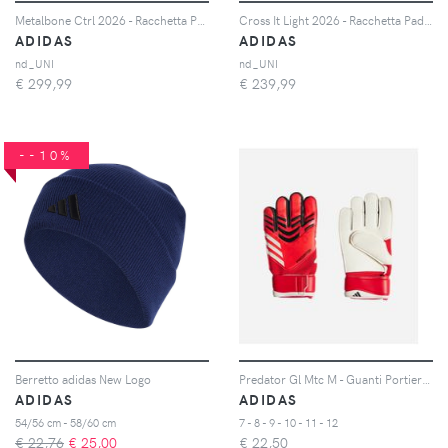
Metalbone Ctrl 2026 - Racchetta Padel Performance
Cross It Light 2026 - Racchetta Padel Performance
ADIDAS
ADIDAS
nd_UNI
nd_UNI
€
299,99
€
239,99
--10%
Berretto adidas New Logo
Predator Gl Mtc M - Guanti Portiere - Uomo
ADIDAS
ADIDAS
54/56 cm - 58/60 cm
7 - 8 - 9 - 10 - 11 - 12
€ 22,76
€
25,00
€
22,50