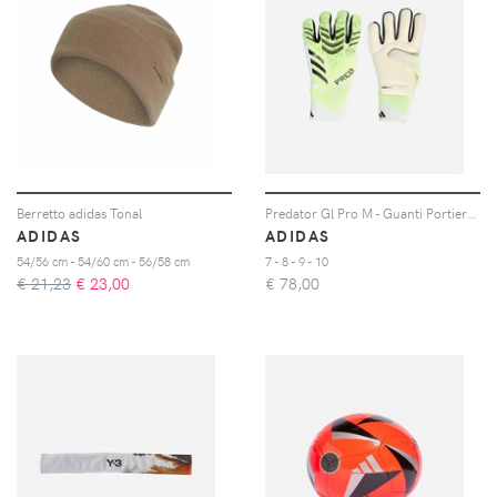
Berretto adidas Tonal
Predator Gl Pro M - Guanti Portiere - Uomo - Color Mix
ADIDAS
ADIDAS
54/56 cm - 54/60 cm - 56/58 cm
7 - 8 - 9 - 10
€ 21,23
€
23,00
€
78,00