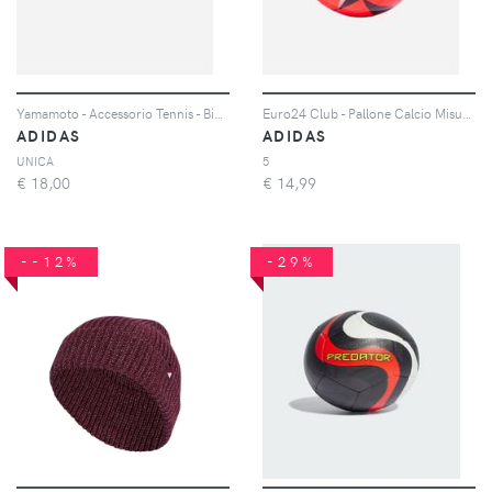
Yamamoto - Accessorio Tennis - Bianco
Euro24 Club - Pallone Calcio Misura 5
ADIDAS
ADIDAS
UNICA
5
€
18,00
€
14,99
--12%
-29%