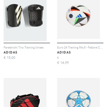
Parastinchi Tiro Training Unisex
Euro 24 Training Mis 5 - Pallone Calcio Misura 5
ADIDAS
ADIDAS
€
15,00
5
€
14,99