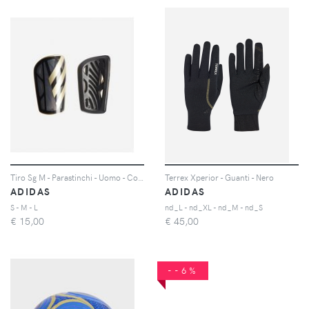
Tiro Sg M - Parastinchi - Uomo - Color Mix
Terrex Xperior - Guanti - Nero
ADIDAS
ADIDAS
S - M - L
nd_L - nd_XL - nd_M - nd_S
€
15,00
€
45,00
--6%