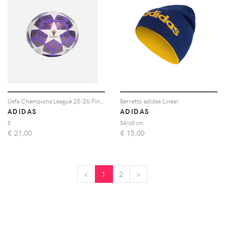
Uefa Champions League 25-26 Final Training Mis 5 - Pallone Calcio Misura 5 - Color Mix
Berretto adidas Linear
ADIDAS
ADIDAS
5
54/60 cm
€
21,00
€
15,00
<
<
1
2
>
>