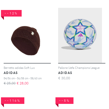
--12%
Berretto adidas Soft Lux
Pallone Uefa Champions League
ADIDAS
ADIDAS
€
30,00
54/56 cm - 56/58 cm - 58/60 cm
€ 25,00
€
28,00
--116%
--5%