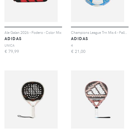
Ale Galan 2026 - Fodero - Color Mix
Champions League Trn Mis 4 - Pallone Calcio Misura 4 - Color Mix
ADIDAS
ADIDAS
UNICA
4
€
79,99
€
21,00