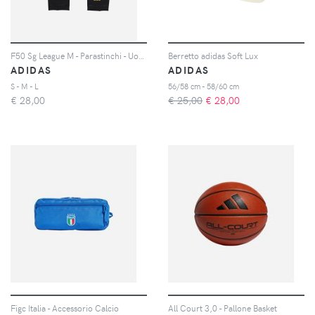
F50 Sg League M - Parastinchi - Uomo
Berretto adidas Soft Lux
ADIDAS
ADIDAS
S - M - L
56/58 cm - 58/60 cm
€
28,00
€ 25,00
€
28,00
Figc Italia - Accessorio Calcio
All Court 3,0 - Pallone Basket