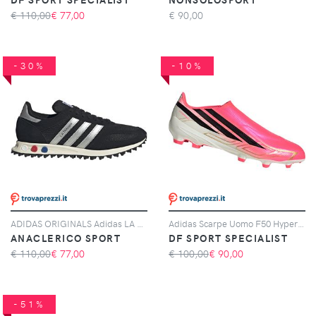
€ 110,00
€
77,00
€
90,00
-30%
-10%
ADIDAS ORIGINALS Adidas LA Trainer OG, Nero
Adidas Scarpe Uomo F50 Hyperfast League Laceless Fg Rosa, Taglia: 6 UK - 39 1/3, rosa
ANACLERICO SPORT
DF SPORT SPECIALIST
€ 110,00
€
77,00
€ 100,00
€
90,00
-51%