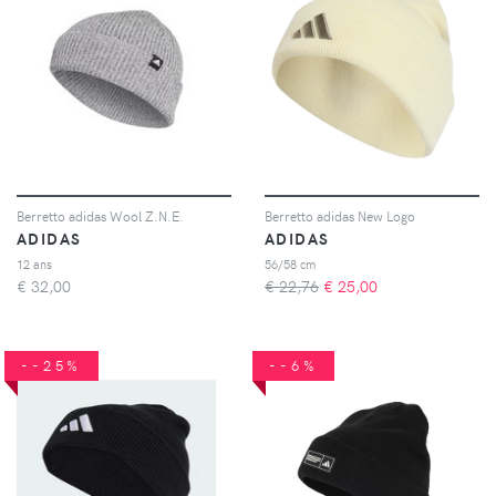
Berretto adidas Wool Z.N.E.
Berretto adidas New Logo
ADIDAS
ADIDAS
12 ans
56/58 cm
€
32,00
€ 22,76
€
25,00
--25%
--6%