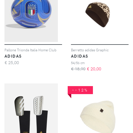
Pallone Trionda Italia Home Club
Berretto adidas Graphic
ADIDAS
ADIDAS
€
25,00
54/56 cm
€ 18,90
€
20,00
--12%