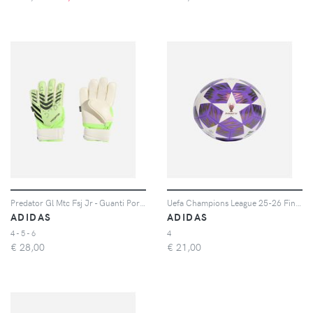
Predator Gl Mtc Fsj Jr - Guanti Portiere - Color Mix
Uefa Champions League 25-26 Final Training - Pallone Calcio Misura 4 - Color Mix
ADIDAS
ADIDAS
4 - 5 - 6
4
€
28,00
€
21,00