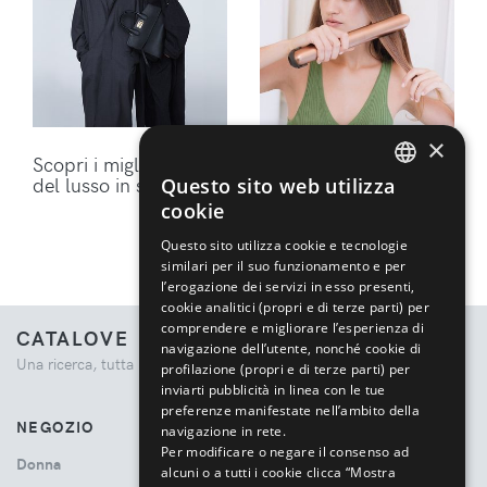
×
Scopri i migliori brand
Ottieni lo styling
del lusso in sconto
perfetto per i tuoi
Questo sito web utilizza
ENGLISH
capelli con gli
cookie
accessori Dyson
ITALIAN
Questo sito utilizza cookie e tecnologie
similari per il suo funzionamento e per
l’erogazione dei servizi in esso presenti,
cookie analitici (propri e di terze parti) per
comprendere e migliorare l’esperienza di
CATALOVE
navigazione dell’utente, nonché cookie di
Una ricerca, tutta la moda.
profilazione (propri e di terze parti) per
inviarti pubblicità in linea con le tue
preferenze manifestate nell’ambito della
NEGOZIO
navigazione in rete.
Per modificare o negare il consenso ad
Donna
alcuni o a tutti i cookie clicca “Mostra