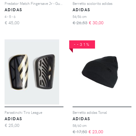
Predator Match Fingersave Jr - Guanti Portiere
Berretto scolorito adidas
ADIDAS
ADIDAS
4 - 5 - 6
54/56 cm
€
45,00
€ 26,53
€
30,00
--31%
Parastinchi Tiro League
Berretto adidas Tonal
ADIDAS
ADIDAS
€
25,00
58/60 cm
€ 17,50
€
23,00