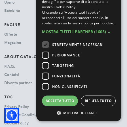
dettagli” o per saperne di più consulta la
Uomo
nostra Cookie Policy.
Bambino
Cliccando su “Accetta tutti i cookie”
acconsenti all’uso dei suddetti cookie.
In
conformità con la nostra policy per i cookie.
PAGINE
MOSTRA TUTTI I PARTNER
(1603) →
Offerte
Magazine
STRETTAMENTE NECESSARI
PERFORMANCE
ABOUT CATALOVE
TARGETING
F.A.Q.
Contatti
FUNZIONALITÀ
Diventa partner
NON CLASSIFICATI
TOS
ACCETTA TUTTO
RIFIUTA TUTTO
Privacy Policy
MOSTRA DETTAGLI
Termini e Condizioni
Cookie Policy