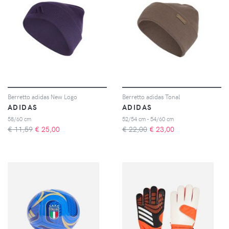
Berretto adidas New Logo
Berretto adidas Tonal
ADIDAS
ADIDAS
58/60 cm
52/54 cm - 54/60 cm
€ 11,59
€
25,00
€ 22,00
€
23,00