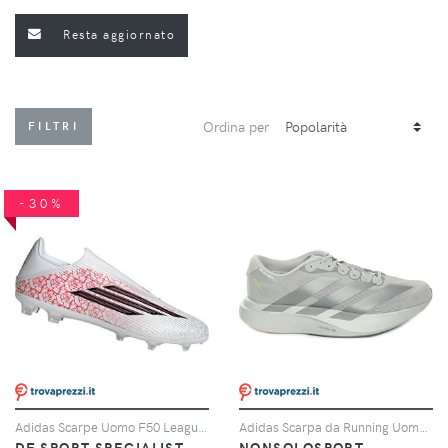
Resta aggiornato
Ordina per
FILTRI
-30%
Adidas Scarpe Uomo F50 League Lamine Yamal Laceless Fg/mg Rosso/bianco, Taglia: 10,5 UK-45 1/3, rosso/bianco
Adidas Scarpa da Running Uomo Adidas Adizero Evo SL Grigio Argento
DF SPORT SPECIALIST
NONSOLOSPORT