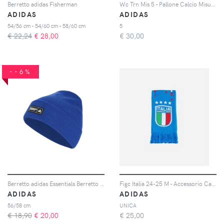
Berretto adidas Fisherman
Wc Trn Mis 5 - Pallone Calcio Misura 5 - Color Mix
ADIDAS
ADIDAS
54/56 cm - 54/60 cm - 58/60 cm
5
€ 22,24
€
28,00
€
30,00
--6%
Berretto adidas Essentials Berretto adidas Essentials
Figc Italia 24-25 M - Accessorio Calcio Ufficiale - Uomo
ADIDAS
ADIDAS
56/58 cm
UNICA
€ 18,90
€
20,00
€
25,00