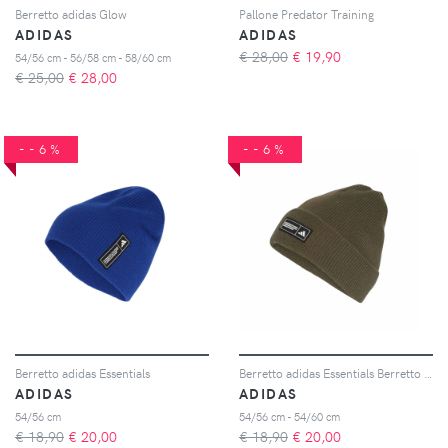
Berretto adidas Glow
Pallone Predator Training
ADIDAS
ADIDAS
€ 28,00
€
19,90
54/56 cm - 56/58 cm - 58/60 cm
€ 25,00
€
28,00
--6%
--6%
Berretto adidas Essentials
Berretto adidas Essentials Berretto adidas Essentials
ADIDAS
ADIDAS
54/56 cm
54/56 cm - 54/60 cm
€ 18,90
€
20,00
€ 18,90
€
20,00