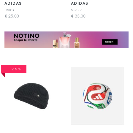
ADIDAS
ADIDAS
UNICA
5 - 6 - 7
€
25,00
€
33,00
--26%