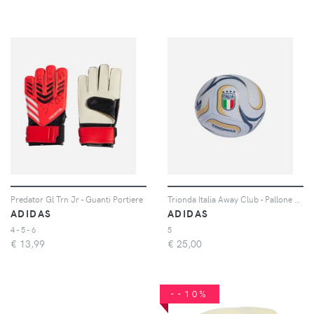
Predator Gl Trn Jr - Guanti Portiere
Trionda Italia Away Club - Pallone Calcio Misura 5 - Color Mix
ADIDAS
ADIDAS
4 - 5 - 6
5
€
13,99
€
25,00
--10%