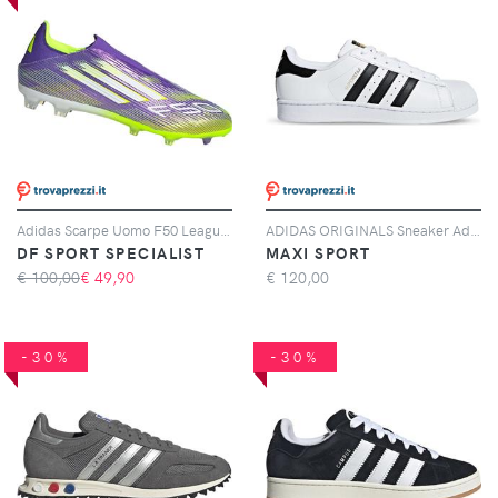
Adidas Scarpe Uomo F50 League Laceless Fg/mg Giallo/viola, Taglia: 11 UK - 46, giallo/viola
ADIDAS ORIGINALS Sneaker Adidas Originals Superstar Bianche E Nere
DF SPORT SPECIALIST
MAXI SPORT
€ 100,00
€
49,90
€
120,00
-30%
-30%