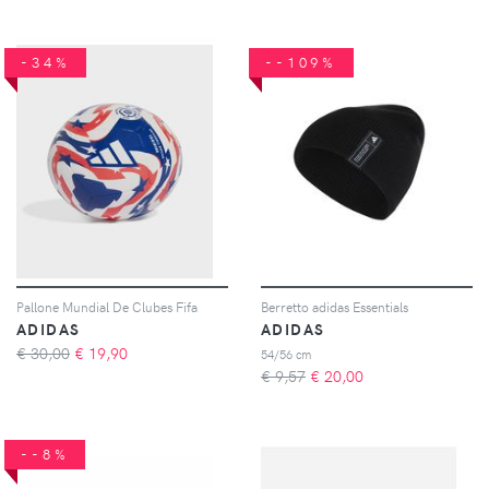
-34%
--109%
Pallone Mundial De Clubes Fifa
Berretto adidas Essentials
ADIDAS
ADIDAS
€ 30,00
€
19,90
54/56 cm
€ 9,57
€
20,00
--8%