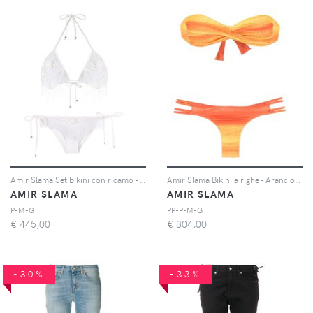
Amir Slama Set bikini con ricamo - Bianco
Amir Slama Bikini a righe - Arancione
AMIR SLAMA
AMIR SLAMA
P-M-G
PP-P-M-G
€
445,00
€
304,00
-30%
-33%