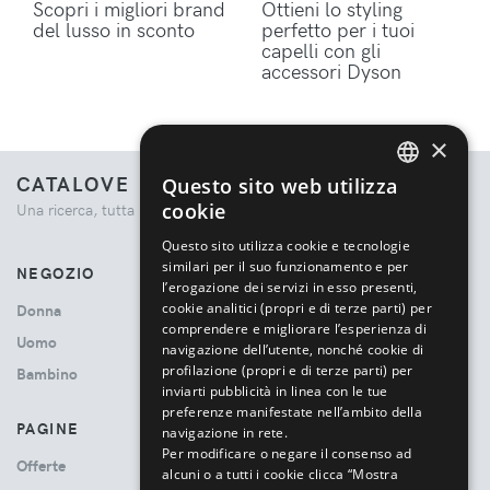
Scopri i migliori brand
Ottieni lo styling
del lusso in sconto
perfetto per i tuoi
capelli con gli
accessori Dyson
×
CATALOVE
Questo sito web utilizza
ENGLISH
cookie
Una ricerca, tutta la moda.
ITALIAN
Questo sito utilizza cookie e tecnologie
similari per il suo funzionamento e per
NEGOZIO
l’erogazione dei servizi in esso presenti,
cookie analitici (propri e di terze parti) per
Donna
comprendere e migliorare l’esperienza di
Uomo
navigazione dell’utente, nonché cookie di
profilazione (propri e di terze parti) per
Bambino
inviarti pubblicità in linea con le tue
preferenze manifestate nell’ambito della
PAGINE
navigazione in rete.
Per modificare o negare il consenso ad
Offerte
alcuni o a tutti i cookie clicca “Mostra