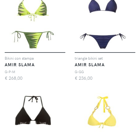
Bikini con stampa
triangle bikini set
AMIR SLAMA
AMIR SLAMA
G-P-M
G-GG
€
268,00
€
236,00