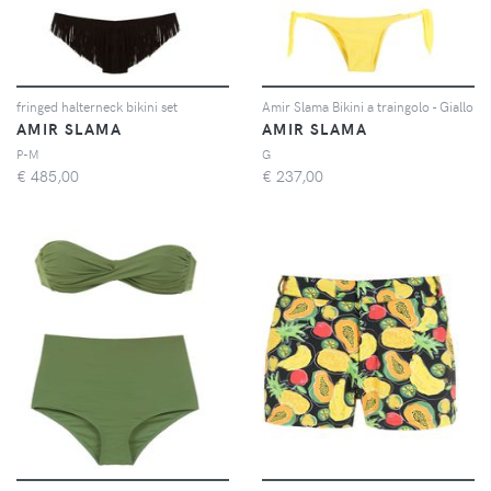
fringed halterneck bikini set
Amir Slama Bikini a traingolo - Giallo
AMIR SLAMA
AMIR SLAMA
P-M
G
€
485,00
€
237,00