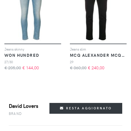
Jeans skinny
Jeans slim
WON HUNDRED
MCQ ALEXANDER MCQUEEN
27/30
29
€ 205,00
€
144,00
€ 360,00
€
240,00
David Lovers
RESTA AGGIORNATO
BRAND