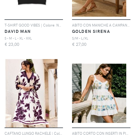
T-SHIRT GOOD VIBES | Colore: Nero | Taglia: S
ABITO CON MANICHE A CAMPANA | Colore: Floreale | Taglia: S/M
DAVID MAN
GOLDEN SIRENA
S - M - L - XL - XXL
S/M - L/XL
€
23,00
€
27,00
CAFTANO LUNGO RACHELE | Colore: Multi | Taglia: S
ABITO CORTO CON INSERTI IN PIZZO | Colore: Coralli | Taglia: S/M