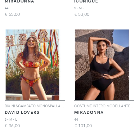
MIRADONNA
ICONIQUE
44
S - M - L
€
63,00
€
53,00
BIKINI SGAMBATO MONOSPALLA AURORA VULCANO | Colore: Multi | Taglia: L
COSTUME INTERO MODELLANTE ROSITA | Colore: Nero | Taglia: 44
DAVID LOVERS
MIRADONNA
S - M - L
44
€
36,00
€
101,00