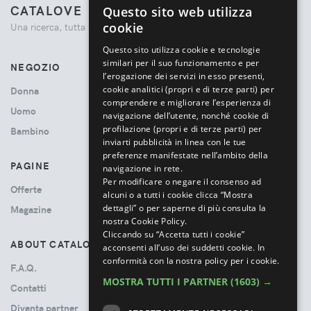
CATALOVE
Questo sito web utilizza
ENGLISH
cookie
Una ricerca, tutta la moda.
ITALIAN
Questo sito utilizza cookie e tecnologie
similari per il suo funzionamento e per
NEGOZIO
l’erogazione dei servizi in esso presenti,
cookie analitici (propri e di terze parti) per
Donna
comprendere e migliorare l’esperienza di
Uomo
navigazione dell’utente, nonché cookie di
profilazione (propri e di terze parti) per
Bambino
inviarti pubblicità in linea con le tue
preferenze manifestate nell’ambito della
PAGINE
navigazione in rete.
Per modificare o negare il consenso ad
Offerte
alcuni o a tutti i cookie clicca “Mostra
dettagli” o per saperne di più consulta la
Magazine
nostra Cookie Policy.
Cliccando su “Accetta tutti i cookie”
ABOUT CATALOVE
acconsenti all’uso dei suddetti cookie.
In
conformità con la nostra policy per i cookie.
F.A.Q.
MOSTRA TUTTI I PARTNER
(1603) →
Contatti
Diventa partner