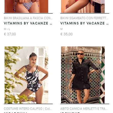
BIKINI BRASILIANA A FASCIA CON LACCETTI AMALFI | Colore: Multi | Taglia: S
BIKINI SGAMBATO CON FERRETTO PALAU | Colore: Corallo | Taglia: M
VITAMINS BY VACANZE ITALIANE
VITAMINS BY VACANZE ITALIANE
M - L
M
€
37,00
€
35,00
COSTUME INTERO CALIPSO | Colore: Multi | Taglia: 44
ABITO CAMICIA MERLETTI E TRASPARENZE | Colore: Nero | Taglia: S