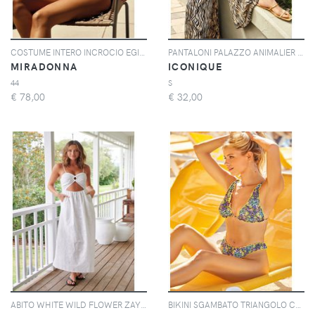
COSTUME INTERO INCROCIO EGITTO | Colore: Multi | Taglia: 44
PANTALONI PALAZZO ANIMALIER | Colore: Marrone | Taglia: M
MIRADONNA
ICONIQUE
44
S
€
78,00
€
32,00
ABITO WHITE WILD FLOWER ZAYLA | Colore: Bianco | Taglia: M
BIKINI SGAMBATO TRIANGOLO CROAZIA | Colore: Multi | Taglia: L