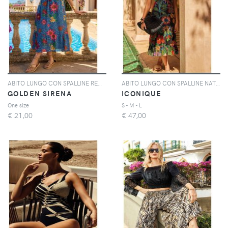
ABITO LUNGO CON SPALLINE REGOLABILI | Colore: Havana | Taglia: One size
ABITO LUNGO CON SPALLINE NATHALIE | Colore: Multi | Taglia: S
GOLDEN SIRENA
ICONIQUE
One size
S - M - L
€
21,00
€
47,00