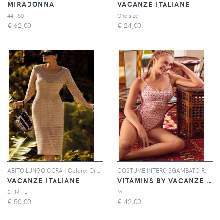
MIRADONNA
VACANZE ITALIANE
44 - 50
One size
€
62,00
€
24,00
ABITO LUNGO CORA | Colore: Oro | Taglia: S
COSTUME INTERO SGAMBATO ROSE | Colore: Multi | Taglia: M
VACANZE ITALIANE
VITAMINS BY VACANZE ITALIANE
S - M - L
M
€
50,00
€
42,00