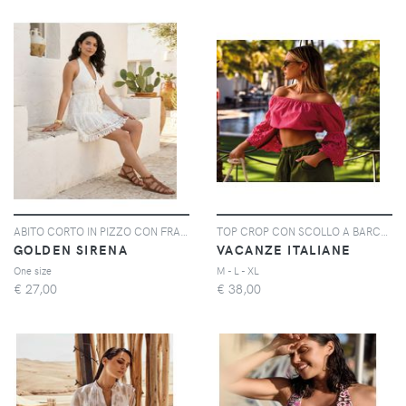
ABITO CORTO IN PIZZO CON FRANGE | Colore: Bianco | Taglia: One size
TOP CROP CON SCOLLO A BARCA MARTA | Colore: Fucsia | Taglia: S
GOLDEN SIRENA
VACANZE ITALIANE
One size
M - L - XL
€
27,00
€
38,00