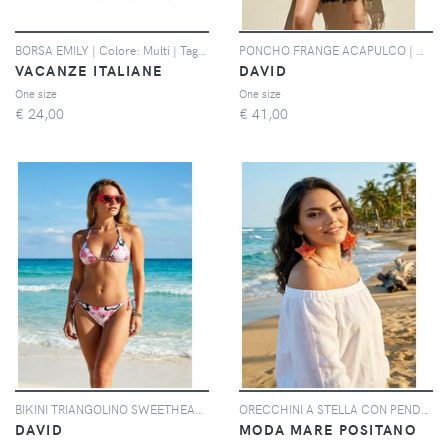
BORSA EMILY | Colore: Multi | Taglia: One size
PONCHO FRANGE ACAPULCO | Colore: Verde | Taglia: One size
VACANZE ITALIANE
DAVID
One size
One size
€
24,00
€
41,00
BIKINI TRIANGOLINO SWEETHEART | Colore: Grigio | Taglia: 42
ORECCHINI A STELLA CON PENDENTI | Colore: Corallo | Taglia: One size
DAVID
MODA MARE POSITANO