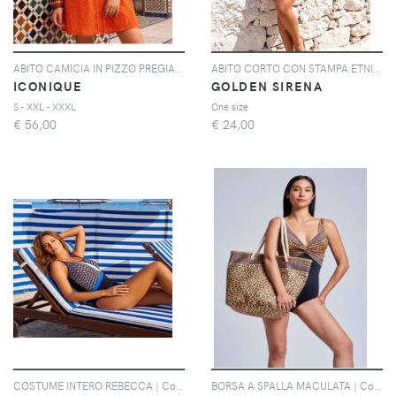
ABITO CAMICIA IN PIZZO PREGIATO | Colore: Arancione | Taglia: S
ABITO CORTO CON STAMPA ETNICA | Colore: Multi | Taglia: One size
ICONIQUE
GOLDEN SIRENA
S - XXL - XXXL
One size
€
56,00
€
24,00
COSTUME INTERO REBECCA | Colore: Nero | Taglia: 44
BORSA A SPALLA MACULATA | Colore: Multi | Taglia: One size