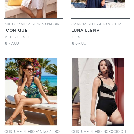
ABITO CAMICIA IN PIZZO PREGIATO ALBA | Colore: Fucsia | Taglia: S
CAMICIA IN TESSUTO VEGETALE SOSTENIBILE | Colore: Blu | Taglia: XS
ICONIQUE
LUNA LLENA
M - L - 2XL - S - XL
XS - S
€
77,00
€
39,00
COSTUME INTERO FANTASIA TROPICALE | Colore: Verde | Taglia: 44
COSTUME INTERO INCROCIO OLIMPIA | Colore: Multi | Taglia: 44