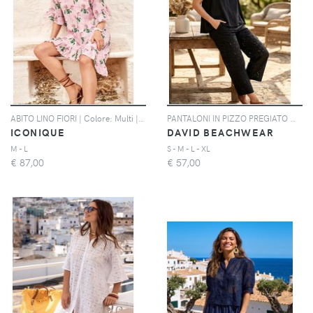
ABITO LINO FIORI | Colore: Multi | Taglia: S
PANTALONI IN PIZZO PREGIATO MARILYN | Colore: Nero | Taglia: S
ICONIQUE
DAVID BEACHWEAR
M - L
S - M - L - XL
€
87,00
€
57,00