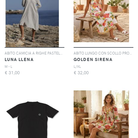
ABITO CAMICIA A RIGHE PASTELLO | Colore: Verde | Taglia: S
ABITO LUNGO CON SCOLLO PROFONDO | Colore: Folreale | Taglia: S/M
LUNA LLENA
GOLDEN SIRENA
M - L
L/XL
€
31,00
€
32,00