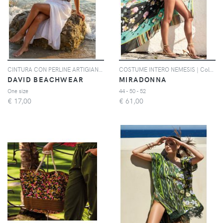
CINTURA CON PERLINE ARTIGIANALI GAIA | Colore: Multi | Taglia: One size
COSTUME INTERO NEMESIS | Colore: Fuxia | Taglia: 50
DAVID BEACHWEAR
MIRADONNA
One size
44 - 50 - 52
€
17,00
€
61,00