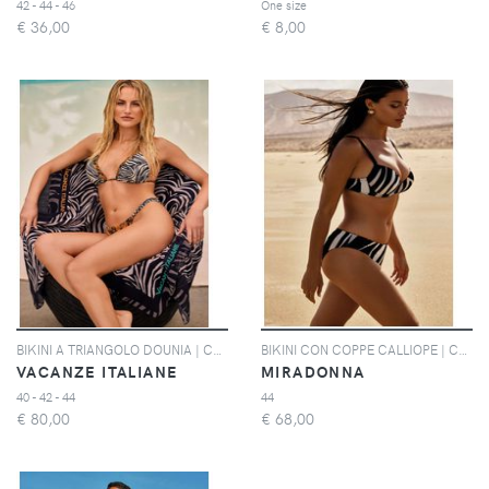
42 - 44 - 46
One size
€
36,00
€
8,00
BIKINI A TRIANGOLO DOUNIA | Colore: Marrone | Taglia: 40
BIKINI CON COPPE CALLIOPE | Colore: Multi | Taglia: 44
VACANZE ITALIANE
MIRADONNA
40 - 42 - 44
44
€
80,00
€
68,00