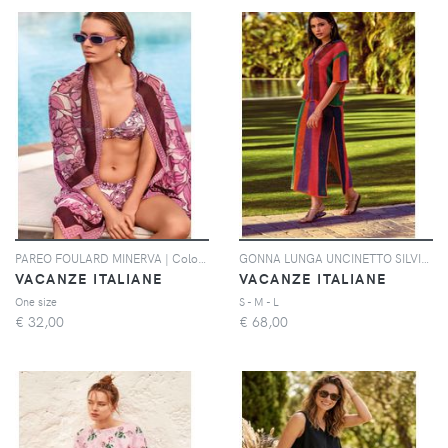
PAREO FOULARD MINERVA | Colore: Multi | Taglia: One size
GONNA LUNGA UNCINETTO SILVIA | Colore: Multi | Taglia: S
VACANZE ITALIANE
VACANZE ITALIANE
One size
S - M - L
€
32,00
€
68,00