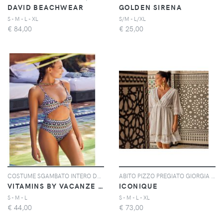
DAVID BEACHWEAR
GOLDEN SIRENA
S - M - L - XL
S/M - L/XL
€
84,00
€
25,00
COSTUME SGAMBATO INTERO DALIA | Colore: Multi | Taglia: S
ABITO PIZZO PREGIATO GIORGIA | Colore: Bianco | Taglia: S
VITAMINS BY VACANZE ITALIANE
ICONIQUE
S - M - L
S - M - L - XL
€
44,00
€
73,00