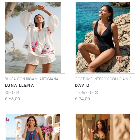
BLUSA CON RICAMI ARTIGIANALI | Colore: Bianco | Taglia: XS
COSTUME INTERO SCOLLO A V SABRINA | Colore: Nero | Taglia: 44
LUNA LLENA
DAVID
XS - S - M
44 - 46 - 48 - 50
€
63,00
€
74,00