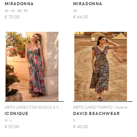
MIRADONNA
MIRADONNA
44 - 46 - 48 - 50
44
€
75,00
€
66,00
ABITO LUNGO CON SCOLLO A V REA | Colore: Multi | Taglia: S
ABITO LUNGO TIGRATO | Colore: Multi | Taglia: S
ICONIQUE
DAVID BEACHWEAR
M - L
S
€
57,00
€
40,00