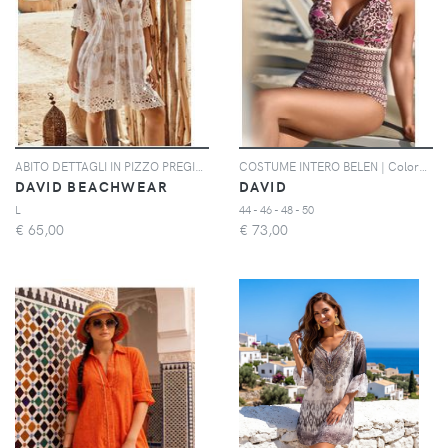
ABITO DETTAGLI IN PIZZO PREGIATO | Colore: Bianco | Taglia: S
COSTUME INTERO BELEN | Colore: Multi | Taglia: 44
DAVID BEACHWEAR
DAVID
L
44 - 46 - 48 - 50
€
65,00
€
73,00