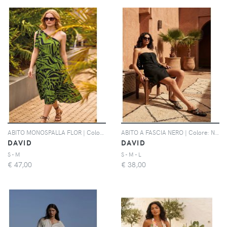
ABITO MONOSPALLA FLOR | Colore: Multi | Taglia: S
ABITO A FASCIA NERO | Colore: Nero | Taglia: S
DAVID
DAVID
S - M
S - M - L
€
47,00
€
38,00