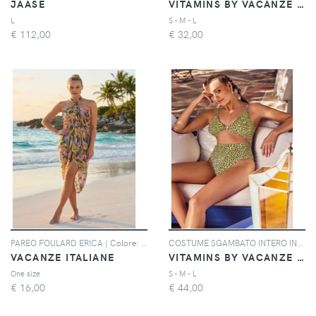
JAASE
VITAMINS BY VACANZE ITALIANE
L
S - M - L
€
112,00
€
32,00
PAREO FOULARD ERICA | Colore: Multi | Taglia: One size
COSTUME SGAMBATO INTERO INCROCIO AVOCADO | Colore: Lime | Taglia: S
VACANZE ITALIANE
VITAMINS BY VACANZE ITALIANE
One size
S - M - L
€
16,00
€
44,00