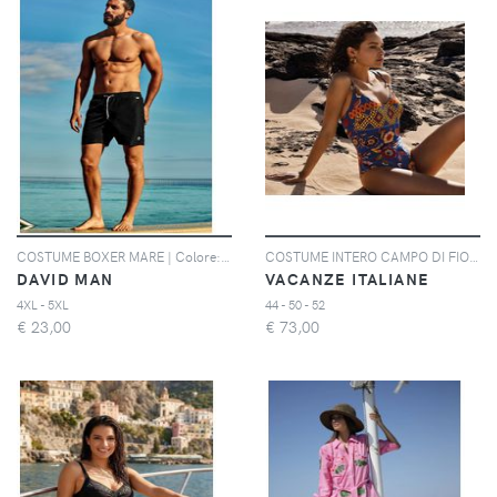
COSTUME BOXER MARE | Colore: Nero | Taglia: 4XL
COSTUME INTERO CAMPO DI FIORI | Colore: Multi | Taglia: 44
DAVID MAN
VACANZE ITALIANE
4XL - 5XL
44 - 50 - 52
€
23,00
€
73,00