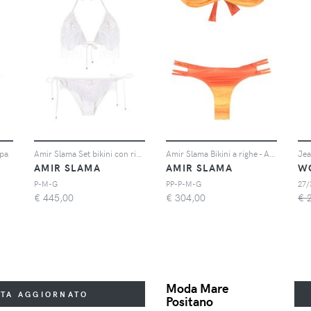
mpa
Amir Slama Set bikini con ricamo - Bianco
Amir Slama Bikini a righe - Arancione
Jea
AMIR SLAMA
AMIR SLAMA
W
P-M-G
PP-P-M-G
27/
€
445,00
€
304,00
€ 
Moda Mare
STA AGGIORNATO
Positano