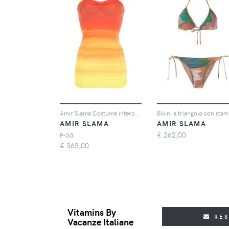
Amir Slama Costume intero a righe - Arancione
Bikini a triangolo con sta
AMIR SLAMA
AMIR SLAMA
€
262,00
P-GG
€
363,00
Vitamins By
RE
Vacanze Italiane