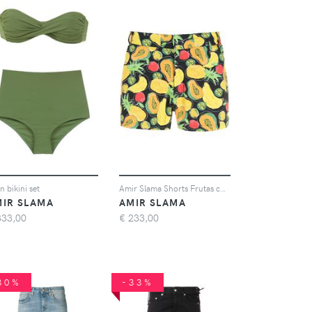
n bikini set
Amir Slama Shorts Frutas con stampa - Multicolore
MIR SLAMA
AMIR SLAMA
333,00
€
233,00
30%
-33%