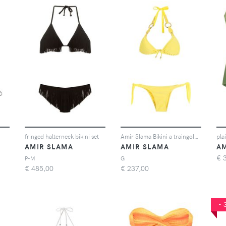
fringed halterneck bikini set
Amir Slama Bikini a traingolo - Giallo
plai
AMIR SLAMA
AMIR SLAMA
A
€
P-M
G
€
485,00
€
237,00
-