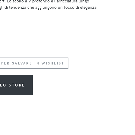
t. Lo scollo a V profondo e l'arricciatura lungo i
gli di tendenza che aggiungono un tocco di eleganza.
 PER SALVARE IN WISHLIST
LLO STORE