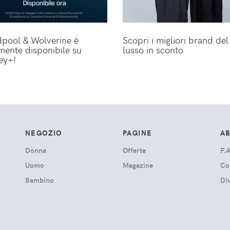
pool & Wolverine è
Scopri i migliori brand del
lmente disponibile su
lusso in sconto
ey+!
NEGOZIO
PAGINE
A
Donna
Offerte
F.A
Uomo
Magazine
Co
Bambino
Di