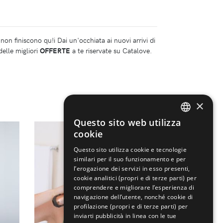
non finiscono qu!i Dai un'occhiata ai nuovi arrivi di
delle migliori
OFFERTE
a te riservate su Catalove.
×
Questo sito web utilizza
ENGLISH
cookie
ITALIAN
Questo sito utilizza cookie e tecnologie
similari per il suo funzionamento e per
l’erogazione dei servizi in esso presenti,
cookie analitici (propri e di terze parti) per
comprendere e migliorare l’esperienza di
navigazione dell’utente, nonché cookie di
profilazione (propri e di terze parti) per
inviarti pubblicità in linea con le tue