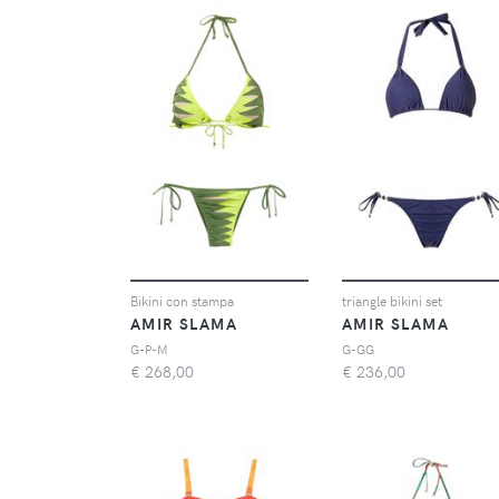
Bikini con stampa
triangle bikini set
AMIR SLAMA
AMIR SLAMA
G-P-M
G-GG
€
268,00
€
236,00