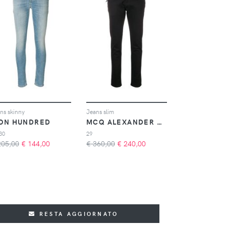
ns skinny
Jeans slim
ON HUNDRED
MCQ ALEXANDER MCQUEEN
30
29
205,00
€
144,00
€ 360,00
€
240,00
RESTA AGGIORNATO