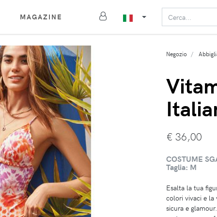
MAGAZINE
Negozio
Abbigl
Vitam
Itali
€
36,00
COSTUME SGAM
Taglia: M
Esalta la tua fig
colori vivaci e la
sicura e glamour.