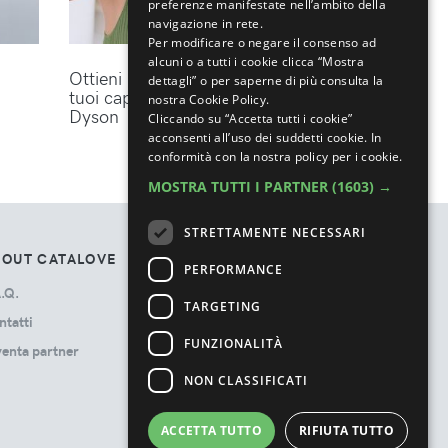
preferenze manifestate nell’ambito della
navigazione in rete.
Per modificare o negare il consenso ad
alcuni o a tutti i cookie clicca “Mostra
Ottieni lo styling perfetto per i
dettagli” o per saperne di più consulta la
tuoi capelli con gli accessori
nostra Cookie Policy.
Dyson
Cliccando su “Accetta tutti i cookie”
acconsenti all’uso dei suddetti cookie.
In
conformità con la nostra policy per i cookie.
MOSTRA TUTTI I PARTNER
(1603) →
STRETTAMENTE NECESSARI
BOUT CATALOVE
TOS
PERFORMANCE
.Q.
Privacy Policy
TARGETING
ntatti
Termini e Condizioni
FUNZIONALITÀ
venta partner
Cookie Policy
Ads Disclosure
NON CLASSIFICATI
ACCETTA TUTTO
RIFIUTA TUTTO