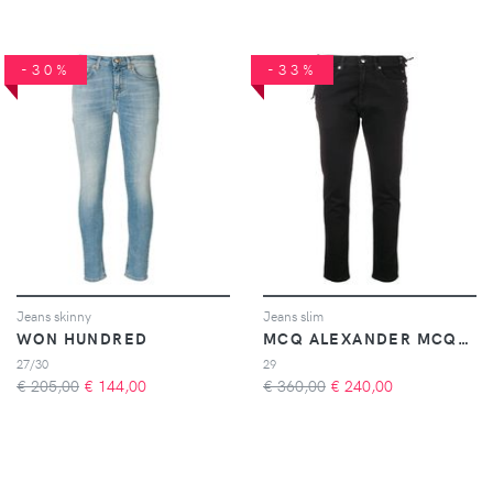
-30%
-33%
Jeans skinny
Jeans slim
WON HUNDRED
MCQ ALEXANDER MCQUEEN
27/30
29
€ 205,00
€
144,00
€ 360,00
€
240,00