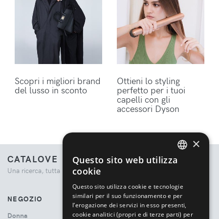
Scopri i migliori brand
Ottieni lo styling
del lusso in sconto
perfetto per i tuoi
capelli con gli
accessori Dyson
×
CATALOVE
Questo sito web utilizza
ENGLISH
cookie
Una ricerca, tutta la moda.
ITALIAN
Questo sito utilizza cookie e tecnologie
similari per il suo funzionamento e per
NEGOZIO
l’erogazione dei servizi in esso presenti,
cookie analitici (propri e di terze parti) per
Donna