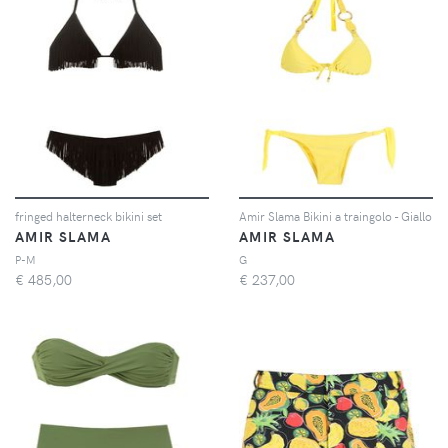
fringed halterneck bikini set
Amir Slama Bikini a traingolo - Giallo
AMIR SLAMA
AMIR SLAMA
P-M
G
€
485,00
€
237,00