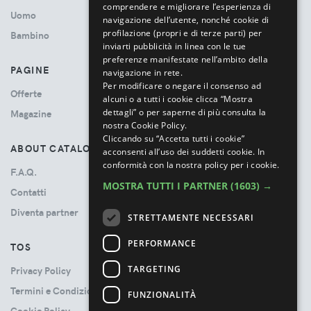
comprendere e migliorare l’esperienza di
Uomo
navigazione dell’utente, nonché cookie di
profilazione (propri e di terze parti) per
Bambino
inviarti pubblicità in linea con le tue
preferenze manifestate nell’ambito della
PAGINE
navigazione in rete.
Per modificare o negare il consenso ad
Offerte
alcuni o a tutti i cookie clicca “Mostra
dettagli” o per saperne di più consulta la
Magazine
nostra Cookie Policy.
Cliccando su “Accetta tutti i cookie”
ABOUT CATALOVE
acconsenti all’uso dei suddetti cookie.
In
conformità con la nostra policy per i cookie.
F.A.Q.
MOSTRA TUTTI I PARTNER
(1603) →
Contatti
Diventa partner
STRETTAMENTE NECESSARI
PERFORMANCE
TOS
TARGETING
Privacy Policy
Termini e Condizioni
FUNZIONALITÀ
Cookie Policy