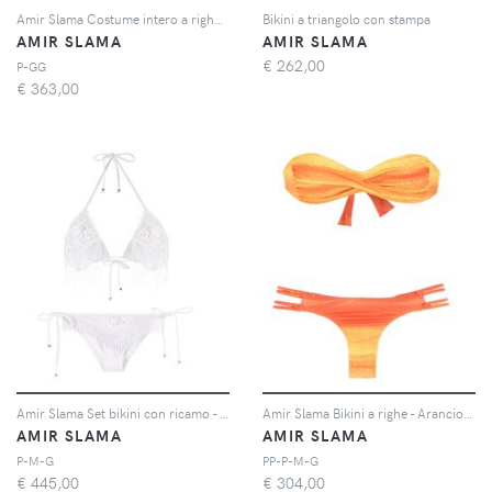
Amir Slama Costume intero a righe - Arancione
Bikini a triangolo con stampa
AMIR SLAMA
AMIR SLAMA
€
262,00
P-GG
€
363,00
Amir Slama Set bikini con ricamo - Bianco
Amir Slama Bikini a righe - Arancione
AMIR SLAMA
AMIR SLAMA
P-M-G
PP-P-M-G
€
445,00
€
304,00