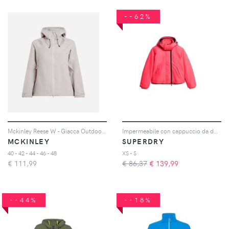
--62%
Mckinley Reese W - Giacca Outdoor - Donna - Beige
Impermeabile con cappuccio da donna Mountain
MCKINLEY
SUPERDRY
40 - 42 - 44 - 46 - 48
XS - S
€
111,99
€ 86,37
€
139,99
--44%
--18%