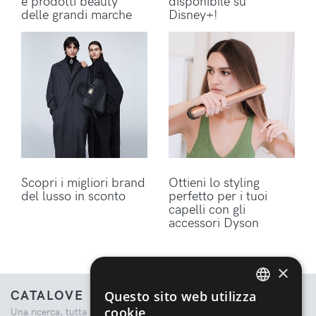
e prodotti beauty
disponibile su
delle grandi marche
Disney+!
Scopri i migliori brand
Ottieni lo styling
del lusso in sconto
perfetto per i tuoi
capelli con gli
accessori Dyson
×
CATALOVE
Questo sito web utilizza
ENGLISH
cookie
Una ricerca, tutta la moda.