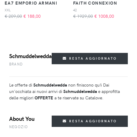
EA7 EMPORIO ARMANI
FAITH CONNEXION
XXL
42
€ 209,00
€
188,00
€ 1929,00
€
1008,00
Schmuddelwedda
RESTA AGGIORNATO
BRAND
Le offerte di
Schmuddelwedda
non finiscono qu!i Dai
un'occhiata ai nuovi arrivi di
Schmuddelwedda
e approfitta
delle migliori
OFFERTE
a te riservate su Catalove.
About You
RESTA AGGIORNATO
NEGOZIO