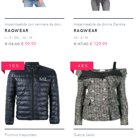
Impermeabile con cerniera da donna Nanett
Impermeabile da donna Dankka
RAGWEAR
RAGWEAR
L - S - 2XL - XL - M
XS - S - M
€ 34,68
€
99,99
€ 47,40
€
129,99
-10%
-48%
Piumino trapuntato
Giacca Sailor