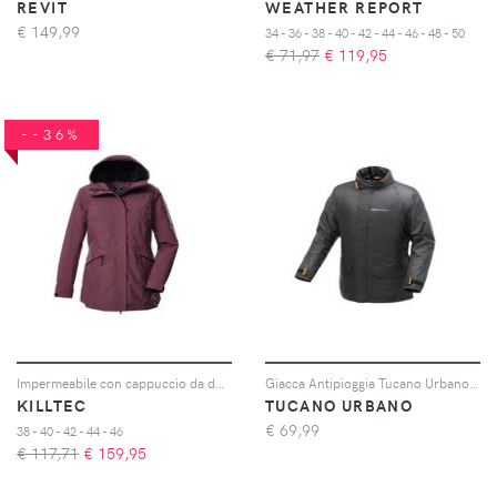
REVIT
WEATHER REPORT
€
149,99
34 - 36 - 38 - 40 - 42 - 44 - 46 - 48 - 50
€ 71,97
€
119,95
--36%
Impermeabile con cappuccio da donna Kow 19
Giacca Antipioggia Tucano Urbano Diluvio Day 3XL
KILLTEC
TUCANO URBANO
€
69,99
38 - 40 - 42 - 44 - 46
€ 117,71
€
159,95