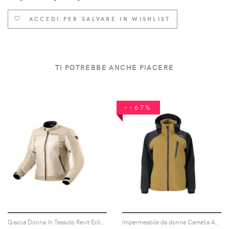
ACCEDI PER SALVARE IN WISHLIST
TI POTREBBE ANCHE PIACERE
--67%
Giacca Donna In Tessuto Revit Eclipse 2 Ladies Sabbia DONNA 46
Impermeabile da donna Camelia AWG W-PRO 15000