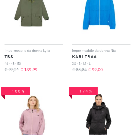
Impermeabile da donna Lylia
Impermeabile da donna Nia
TBS
KARI TRAA
46 - 48 - 50
XS - S - M - L
€ 97,21
€
139,99
€ 83,84
€
99,00
--188%
--174%