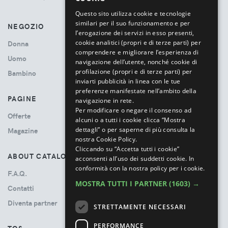
ITALIAN
Questo sito utilizza cookie e tecnologie
similari per il suo funzionamento e per
NEGOZIO
l’erogazione dei servizi in esso presenti,
cookie analitici (propri e di terze parti) per
Donna
comprendere e migliorare l’esperienza di
Uomo
navigazione dell’utente, nonché cookie di
profilazione (propri e di terze parti) per
Bambino
inviarti pubblicità in linea con le tue
preferenze manifestate nell’ambito della
PAGINE
navigazione in rete.
Per modificare o negare il consenso ad
Offerte
alcuni o a tutti i cookie clicca “Mostra
dettagli” o per saperne di più consulta la
Magazine
nostra Cookie Policy.
Cliccando su “Accetta tutti i cookie”
ABOUT CATALOVE
acconsenti all’uso dei suddetti cookie.
In
conformità con la nostra policy per i cookie.
F.A.Q.
MOSTRA TUTTI I PARTNER
(1603) →
Contatti
Diventa partner
STRETTAMENTE NECESSARI
PERFORMANCE