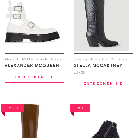
Alexander McQueen buckle-fastened caged boots - Weiß
Cowboy Cloudy Alter Mat Boots - Frau Stiefel Eu - 36
ALEXANDER MCQUEEN
STELLA MCCARTNEY
EU - 36
ENTDECKEN SIE
ENTDECKEN SIE
-25%
-8%