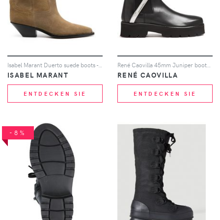
Isabel Marant Duerto suede boots - Nude
René Caovilla 45mm Juniper boots - Schwarz
ISABEL MARANT
RENÉ CAOVILLA
ENTDECKEN SIE
ENTDECKEN SIE
-8%