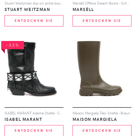
Stuart Weitzman slip-on ankle boots - Nude
Marsèll Offene Desert-Boots - Schwarz
STUART WEITZMAN
MARSÈLL
ENTDECKEN SIE
ENTDECKEN SIE
-33%
ISABEL MARANT Ademe Stiefel - Schwarz
Maison Margiela Tabi-Stiefel - Braun
ISABEL MARANT
MAISON MARGIELA
ENTDECKEN SIE
ENTDECKEN SIE