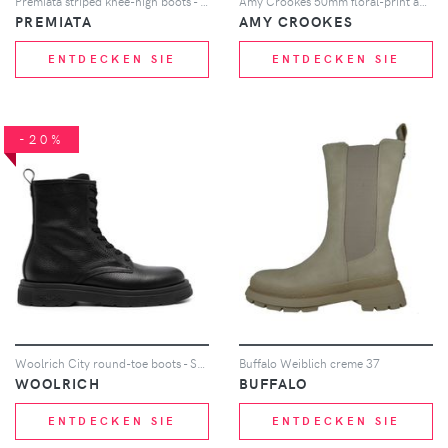
Premiata striped knee-high boots - Schwarz
Amy Crookes 50mm floral-print ankle boots - Violett
PREMIATA
AMY CROOKES
ENTDECKEN SIE
ENTDECKEN SIE
-20%
Woolrich City round-toe boots - Schwarz
Buffalo Weiblich creme 37
WOOLRICH
BUFFALO
ENTDECKEN SIE
ENTDECKEN SIE