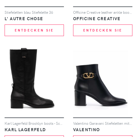
Stiefeletten blau Stiefelette 36
Officine Creative leather ankle boots - Braun
L' AUTRE CHOSE
OFFICINE CREATIVE
ENTDECKEN SIE
ENTDECKEN SIE
Karl Lagerfeld Brooklyn boots - Schwarz
Valentino Garavani Stiefeletten mit Logo-Schild - Schwarz
KARL LAGERFELD
VALENTINO