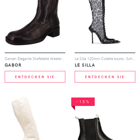
Damen Elegante Stiefelette Western F-Weite 55.922 Schwarz 27... 40,5
Le Silla 120mm Colette boots - Schwarz
GABOR
LE SILLA
ENTDECKEN SIE
ENTDECKEN SIE
-15%