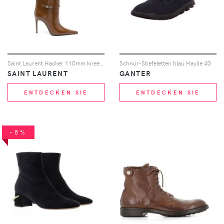
Saint Laurent Hacker 110mm knee-high boots - Braun
Schnür-Stiefeletten blau Haylie 40
SAINT LAURENT
GANTER
ENTDECKEN SIE
ENTDECKEN SIE
-8%