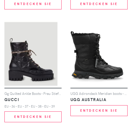
ENTDECKEN SIE
ENTDECKEN SIE
Gg Quilted Ankle Boots - Frau Stiefel Eu - 39
UGG Adirondack Meridian boots - Schwarz
GUCCI
UGG AUSTRALIA
EU - 36 - EU - 37 - EU - 38 - EU - 39
ENTDECKEN SIE
ENTDECKEN SIE