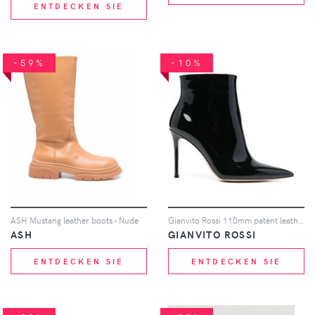
ENTDECKEN SIE
-59%
-10%
ASH Mustang leather boots - Nude
Gianvito Rossi 110mm patent leather boots - Schwarz
ASH
GIANVITO ROSSI
ENTDECKEN SIE
ENTDECKEN SIE