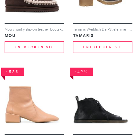
Mou chunky slip-on leather boots - Braun
Tamaris Weiblich Da.-Stiefel marineblau 37
MOU
TAMARIS
ENTDECKEN SIE
ENTDECKEN SIE
-53%
-49%