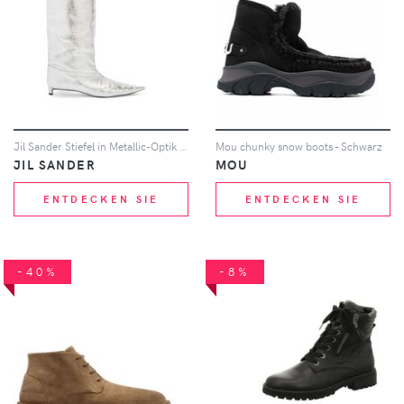
Jil Sander Stiefel in Metallic-Optik 30mm - Grau
Mou chunky snow boots - Schwarz
JIL SANDER
MOU
ENTDECKEN SIE
ENTDECKEN SIE
-40%
-8%