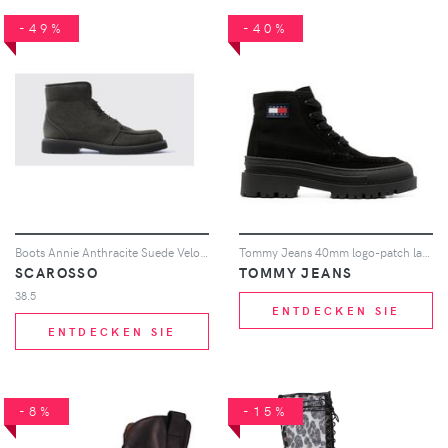
-49%
-40%
Boots Annie Anthracite Suede Veloursleder
Tommy Jeans 40mm logo-patch lace-up boots - Schwarz
SCAROSSO
TOMMY JEANS
38.5
ENTDECKEN SIE
ENTDECKEN SIE
-8%
-15%