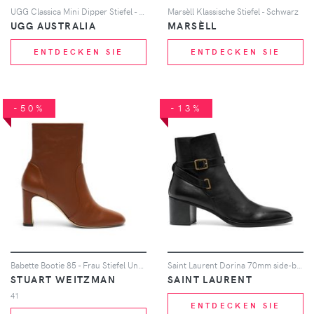
UGG Classica Mini Dipper Stiefel - Schwarz
Marsèll Klassische Stiefel - Schwarz
UGG AUSTRALIA
MARSÈLL
ENTDECKEN SIE
ENTDECKEN SIE
-50%
-13%
Babette Bootie 85 - Frau Stiefel Und Stiefeletten Luxe Saddle 37
Saint Laurent Dorina 70mm side-buckle ankle boots - Schwarz
STUART WEITZMAN
SAINT LAURENT
41
ENTDECKEN SIE