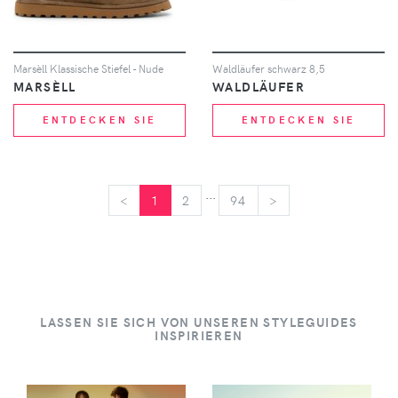
Marsèll Klassische Stiefel - Nude
Waldläufer schwarz 8,5
MARSÈLL
WALDLÄUFER
ENTDECKEN SIE
ENTDECKEN SIE
...
<
<
1
2
94
>
>
LASSEN SIE SICH VON UNSEREN STYLEGUIDES
INSPIRIEREN