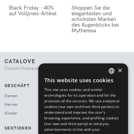
Black Friday: -40%
Shoppen Sie die
auf Vollpreis-Artikel
elegantesten und
schicksten Marken
des Augenblicks bei
Mytheresa
CATALOVE
Globale Modequelle. Kuratiertes Einkaufserlebnis.
×
This website uses cookies
ENGLISH
GESCHÄFT
This site uses cookies and similar
ITALIAN
technologies for its operation and for the
Damen
provision of the services. We use analytical
Herren
cookies (our own and from third parties) to
understand and improve the user’s
Kinder
browsing experience, and profiling cookies
(our own and third party) to send you
SEKTIONEN
advertisements in line with your