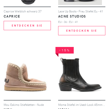
Caprice Weiblich schwarz 37
Lace Up Boots - Frau Stiefel Eu - 41
CAPRICE
ACNE STUDIOS
EU - 36 - EU - 41
ENTDECKEN SIE
ENTDECKEN SIE
-15%
Mou Eskimo Stiefeletten - Nude
Moma Stiefel im Used-Look 45mm - Schwarz