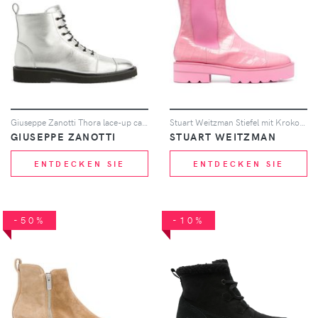
Giuseppe Zanotti Thora lace-up cargo boots - Silber
Stuart Weitzman Stiefel mit Kroko-Effekt - Rosa
GIUSEPPE ZANOTTI
STUART WEITZMAN
ENTDECKEN SIE
ENTDECKEN SIE
-50%
-10%