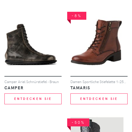
-8%
Camper Ariel Schnürstiefel - Braun
Damen Sportliche Stiefelette 1-25130-43 Braun 305 Cognac Le... 38
CAMPER
TAMARIS
ENTDECKEN SIE
ENTDECKEN SIE
-50%