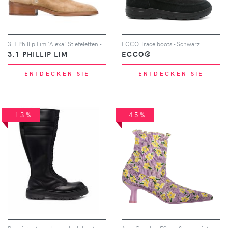
3.1 Phillip Lim 'Alexa' Stiefeletten - Braun
ECCO Trace boots - Schwarz
3.1 PHILLIP LIM
ECCO®
ENTDECKEN SIE
ENTDECKEN SIE
-13%
-45%