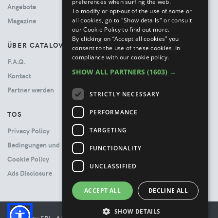
preferences when surfing the web.
Angebote
To modify or opt-out of the use of some or
all cookies, go to "Show details" or consult
Magazine
our Cookie Policy to find out more.
By clicking on “Accept all cookies” you
ÜBER CATALOVE
consent to the use of these cookies.
In
compliance with our cookie policy.
F.A.Q.
SHOW ALL PARTNERS
(1603) →
Kontact
Partner werden
STRICTLY NECESSARY
PERFORMANCE
TOS
TARGETING
Privacy Policy
Bedingungen und Konditionen
FUNCTIONALITY
Cookie Policy
UNCLASSIFIED
Ads Disclosure
ACCEPT ALL
DECLINE ALL
SHOW DETAILS