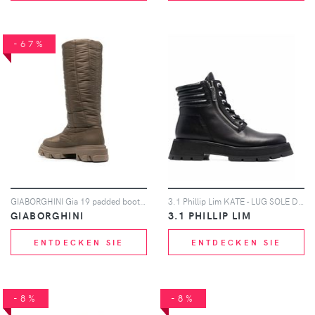
-67%
GIABORGHINI Gia 19 padded boots - Braun
3.1 Phillip Lim KATE - LUG SOLE DOUBLE ZIP BOOT - Schwarz
GIABORGHINI
3.1 PHILLIP LIM
ENTDECKEN SIE
ENTDECKEN SIE
-8%
-8%