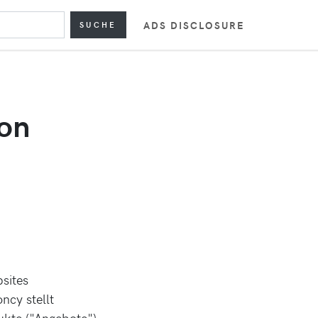
ADS DISCLOSURE
SUCHE
von
sites
ncy stellt
ukte ("Angebote")