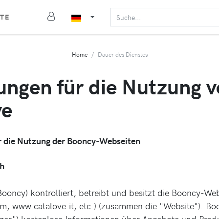
TE
Home
Dauer des Dienstes
ungen für die Nutzung 
ve
ür die Nutzung der Booncy-Webseiten
ch
ooncy) kontrolliert, betreibt und besitzt die Booncy-Web
, www.catalove.it, etc.) (zusammen die "Website"). Boo
zer") kostenlose Informationen über Angebote und Prod