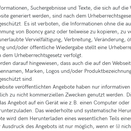
nformationen, Suchergebnisse und Texte, die sich auf die
site generiert werden, sind nach dem Urheberrechtsgese
geschützt. Es ist verboten, die Informationen ohne die a
immung von Booncy ganz oder teilweise zu kopieren, zu v
nerlaubte Vervielfältigung, Verbreitung, Veränderung, öf
g und/oder öffentliche Wiedergabe stellt eine Urheberr
h dem Urheberrechtsgesetz verfolgt.
rden darauf hingewiesen, dass auch die auf den Webseit
rmennamen, Marken, Logos und/oder Produktbezeichnun
geschützt sind.
ebsite veröffentlichten Angebote haben nur informative
lich zu nicht kommerziellen Zwecken genutzt werden. Di
 das Angebot auf ein Gerät wie z.B. einen Computer oder
runterzuladen. Das wiederholte und systematische Heru
te wird dem Herunterladen eines wesentlichen Teils ein
er Ausdruck des Angebots ist nur möglich, wenn er (i) ni