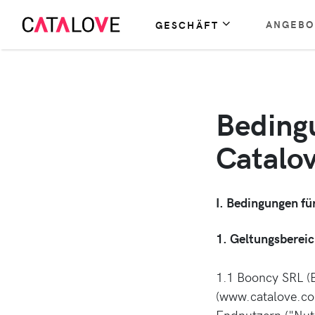
ANGEBO
GESCHÄFT
Beding
Catalo
I. Bedingungen f
1. Geltungsberei
1.1 Booncy SRL (B
(www.catalove.com
Endnutzern ("Nut