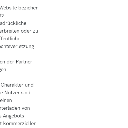
 Website beziehen
tz
usdrückliche
erbreiten oder zu
fentliche
echtsverletzung
en der Partner
gen
n Charakter und
e Nutzer sind
 einen
nterladen von
es Angebots
cht kommerziellen