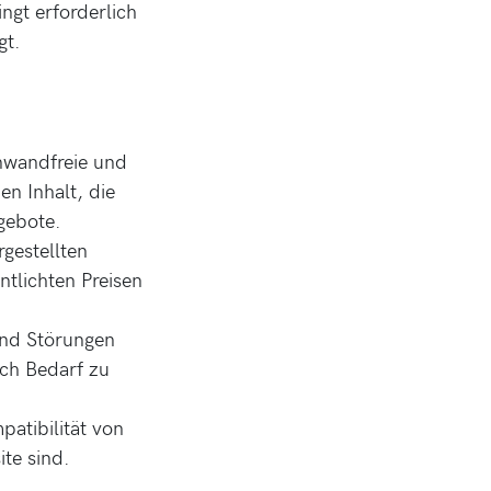
ngt erforderlich
gt.
nwandfreie und
n Inhalt, die
ngebote.
gestellten
ntlichten Preisen
und Störungen
ach Bedarf zu
atibilität von
te sind.