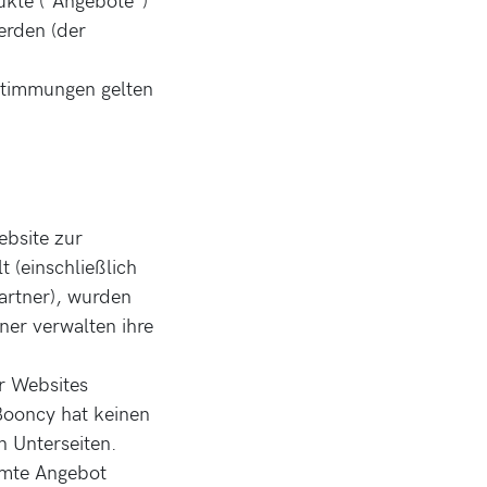
werden (der
estimmungen gelten
ebsite zur
 (einschließlich
artner), wurden
ner verwalten ihre
ür Websites
 Booncy hat keinen
n Unterseiten.
samte Angebot