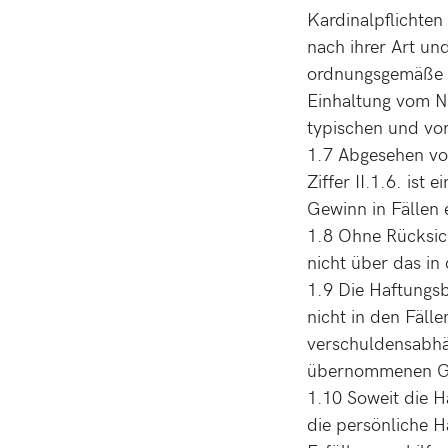
Kardinalpflichten
nach ihrer Art un
ordnungsgemäße D
Einhaltung vom Nu
typischen und vo
1.7 Abgesehen vo
Ziffer II.1.6. is
Gewinn in Fällen 
1.8 Ohne Rücksic
nicht über das i
1.9 Die Haftungsb
nicht in den Fäll
verschuldensabhä
übernommenen Ga
1.10 Soweit die H
die persönliche H