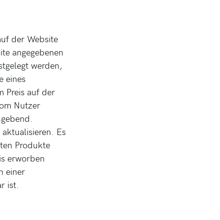
auf der Website
site angegebenen
estgelegt werden,
e eines
 Preis auf der
 vom Nutzer
aßgebend.
 aktualisieren. Es
lten Produkte
is erworben
n einer
 ist.