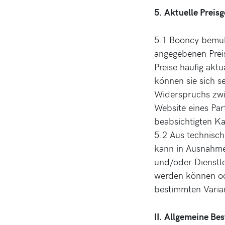
5. Aktuelle Preis
5.1 Booncy bemüh
angegebenen Preis
Preise häufig akt
können sie sich se
Widerspruchs zwi
Website eines Par
beabsichtigten Ka
5.2 Aus technische
kann in Ausnahme
und/oder Dienstl
werden können ode
bestimmten Varian
II. Allgemeine B