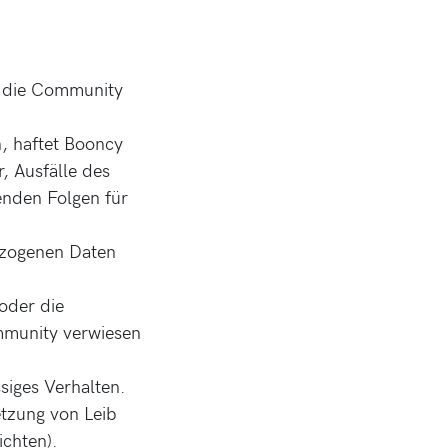
er die Community
n, haftet Booncy
, Ausfälle des
enden Folgen für
ezogenen Daten
 oder die
mmunity verwiesen
siges Verhalten.
etzung von Leib
ichten).