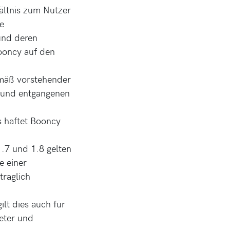
hältnis zum Nutzer
e
und deren
Booncy auf den
mäß vorstehender
n und entgangenen
s haftet Booncy
1.7 und 1.8 gelten
e einer
traglich
lt dies auch für
reter und