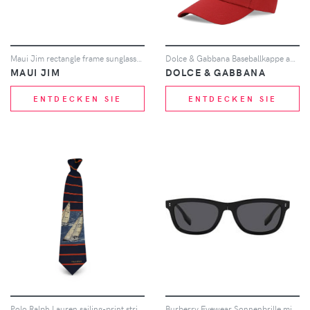
Maui Jim rectangle frame sunglasses - Grau
Dolce & Gabbana Baseballkappe aus Gabardine - Rot
MAUI JIM
DOLCE & GABBANA
ENTDECKEN SIE
ENTDECKEN SIE
Polo Ralph Lauren sailing-print striped silk tie - Blau
Burberry Eyewear Sonnenbrille mit eckigem Gestell - Schwarz