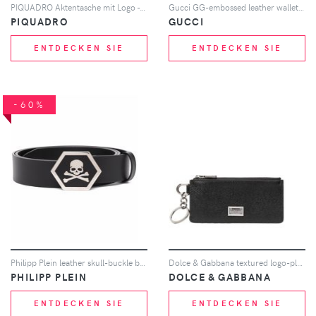
PIQUADRO Aktentasche mit Logo - Braun
Gucci GG-embossed leather wallet - Schwarz
PIQUADRO
GUCCI
ENTDECKEN SIE
ENTDECKEN SIE
-60%
Philipp Plein leather skull-buckle belt - Schwarz
Dolce & Gabbana textured logo-plaque wallet - Schwarz
PHILIPP PLEIN
DOLCE & GABBANA
ENTDECKEN SIE
ENTDECKEN SIE