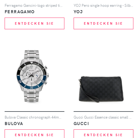
Ferragamo Gancini-logo striped tie clip - Silber
YOJ Pero single hoop earring - Silber
FERRAGAMO
YOJ
ENTDECKEN SIE
ENTDECKEN SIE
Bulova Classic chronograph 44mm watch - Silber
Gucci Gucci Essence classic small pouch - Schwarz
BULOVA
GUCCI
ENTDECKEN SIE
ENTDECKEN SIE