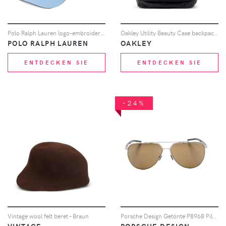
Polo Ralph Lauren logo-embroidered baseball cap - Blau
Oakley Utility Beauty Case backpack - Schwarz
POLO RALPH LAUREN
OAKLEY
ENTDECKEN SIE
ENTDECKEN SIE
-24%
Vintage wool felt beret - Braun
Porsche Design Getönte P8968 Pilotenbrille - Grau