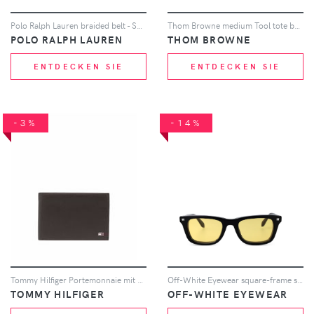
Polo Ralph Lauren braided belt - Schwarz
Thom Browne medium Tool tote bag - Weiß
POLO RALPH LAUREN
THOM BROWNE
ENTDECKEN SIE
ENTDECKEN SIE
-3%
-14%
Tommy Hilfiger Portemonnaie mit Logo-Patch - Braun
Off-White Eyewear square-frame sunglasses - Schwarz
TOMMY HILFIGER
OFF-WHITE EYEWEAR