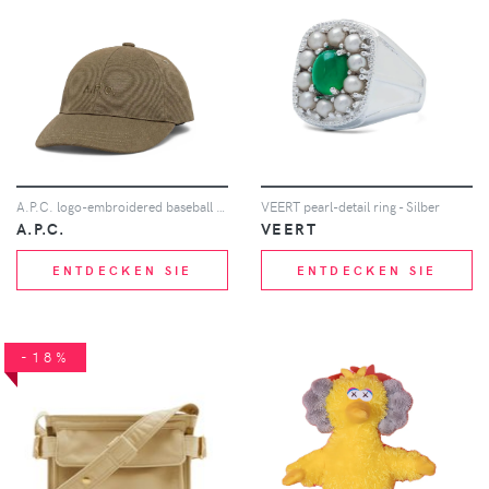
A.P.C. logo-embroidered baseball cap - Grün
VEERT pearl-detail ring - Silber
A.P.C.
VEERT
ENTDECKEN SIE
ENTDECKEN SIE
-18%