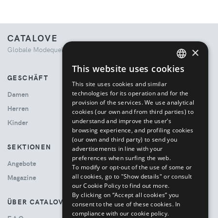
CATALOVE
×
Globale Modequelle. Kuratiertes Einkaufserlebnis.
This website uses cookies
ENGLISH
GESCHÄFT
This site uses cookies and similar
ITALIAN
technologies for its operation and for the
Damen
provision of the services. We use analytical
Herren
cookies (our own and from third parties) to
understand and improve the user’s
Kinder
browsing experience, and profiling cookies
(our own and third party) to send you
SEKTIONEN
advertisements in line with your
preferences when surfing the web.
Angebote
To modify or opt-out of the use of some or
all cookies, go to "Show details" or consult
Magazine
our Cookie Policy to find out more.
By clicking on “Accept all cookies” you
ÜBER CATALOVE
consent to the use of these cookies.
In
compliance with our cookie policy.