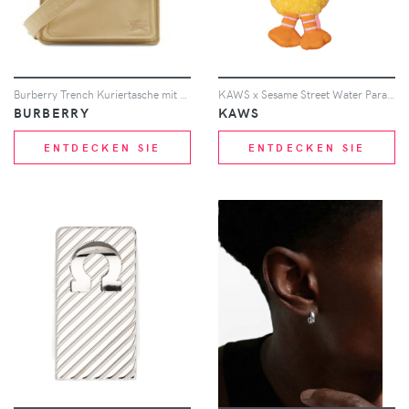
Burberry Trench Kuriertasche mit Logo-Stickerei - Nude
KAWS x Sesame Street Water Parade Big Bird plush keychain - Gelb
BURBERRY
KAWS
ENTDECKEN SIE
ENTDECKEN SIE