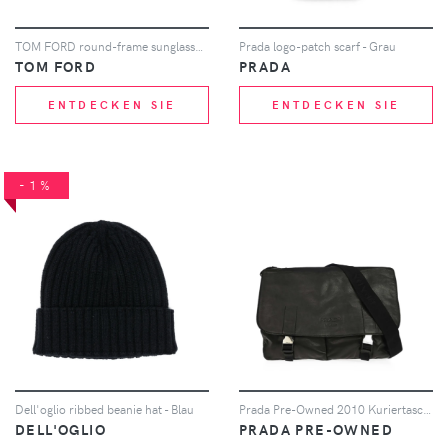
TOM FORD round-frame sunglasses - Braun
Prada logo-patch scarf - Grau
TOM FORD
PRADA
ENTDECKEN SIE
ENTDECKEN SIE
-1%
Dell'oglio ribbed beanie hat - Blau
Prada Pre-Owned 2010 Kuriertasche mit Schnallenverschluss - Schwarz
DELL'OGLIO
PRADA PRE-OWNED