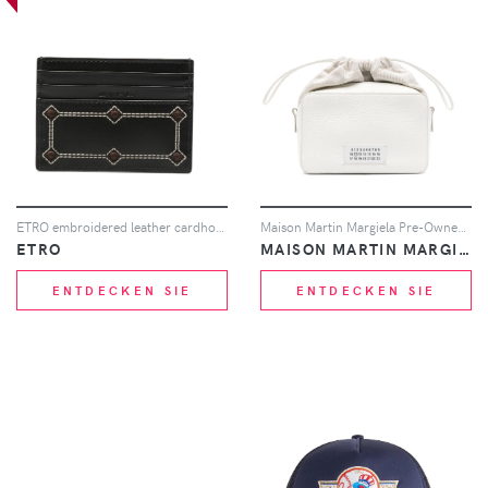
ETRO embroidered leather cardholder - Schwarz
Maison Martin Margiela Pre-Owned 5AC Clutch - Weiß
ETRO
MAISON MARTIN MARGIELA PRE-OWNED
ENTDECKEN SIE
ENTDECKEN SIE