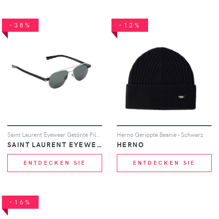
-38%
-12%
Saint Laurent Eyewear Getönte Pilotenbrille - Silber
Herno Gerippte Beanie - Schwarz
SAINT LAURENT EYEWEAR
HERNO
ENTDECKEN SIE
ENTDECKEN SIE
-16%