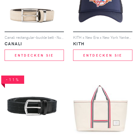
Canali rectangular-buckle belt - Nude
KITH x New Era x New York Yankees Baseballkappe - Blau
CANALI
KITH
ENTDECKEN SIE
ENTDECKEN SIE
-11%