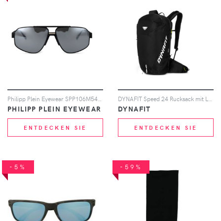
Philipp Plein Eyewear SPP106M541X MATTE BLACK - Schwarz
DYNAFIT Speed 24 Rucksack mit Logo-Detail - Schwarz
PHILIPP PLEIN EYEWEAR
DYNAFIT
ENTDECKEN SIE
ENTDECKEN SIE
-5%
-59%