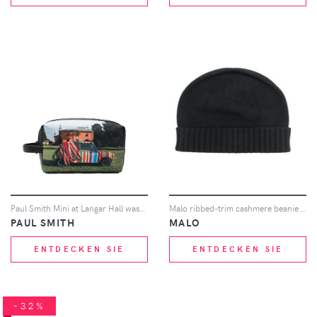
Paul Smith Mini at Langar Hall wash bag - Schwarz
Malo ribbed-trim cashmere beanie - Schwarz
PAUL SMITH
MALO
ENTDECKEN SIE
ENTDECKEN SIE
-32%