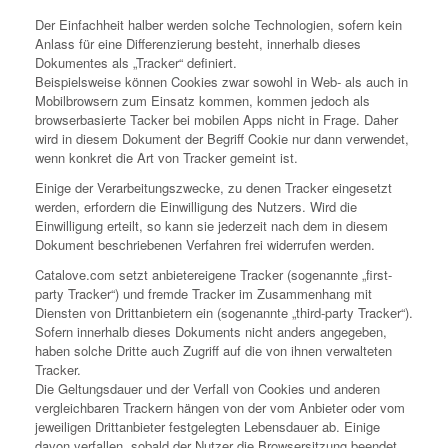
Der Einfachheit halber werden solche Technologien, sofern kein
Anlass für eine Differenzierung besteht, innerhalb dieses
Dokumentes als „Tracker“ definiert.
Beispielsweise können Cookies zwar sowohl in Web- als auch in
Mobilbrowsern zum Einsatz kommen, kommen jedoch als
browserbasierte Tacker bei mobilen Apps nicht in Frage. Daher
wird in diesem Dokument der Begriff Cookie nur dann verwendet,
wenn konkret die Art von Tracker gemeint ist.
Einige der Verarbeitungszwecke, zu denen Tracker eingesetzt
werden, erfordern die Einwilligung des Nutzers. Wird die
Einwilligung erteilt, so kann sie jederzeit nach dem in diesem
Dokument beschriebenen Verfahren frei widerrufen werden.
Catalove.com setzt anbietereigene Tracker (sogenannte „first-
party Tracker“) und fremde Tracker im Zusammenhang mit
Diensten von Drittanbietern ein (sogenannte „third-party Tracker“).
Sofern innerhalb dieses Dokuments nicht anders angegeben,
haben solche Dritte auch Zugriff auf die von ihnen verwalteten
Tracker.
Die Geltungsdauer und der Verfall von Cookies und anderen
vergleichbaren Trackern hängen von der vom Anbieter oder vom
jeweiligen Drittanbieter festgelegten Lebensdauer ab. Einige
davon verfallen, sobald der Nutzer die Browsersitzung beendet.