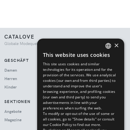
CATALOVE
×
Globale Modequelle. Kuratiertes Einkaufserlebnis.
This website uses cookies
ENGLISH
GESCHÄFT
This site uses cookies and similar
ITALIAN
technologies for its operation and for the
Damen
provision of the services. We use analytical
Herren
cookies (our own and from third parties) to
understand and improve the user’s
Kinder
browsing experience, and profiling cookies
(our own and third party) to send you
SEKTIONEN
advertisements in line with your
preferences when surfing the web.
Angebote
To modify or opt-out of the use of some or
all cookies, go to "Show details" or consult
Magazine
our Cookie Policy to find out more.