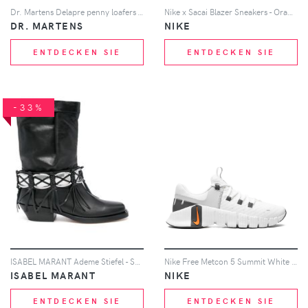
Dr. Martens Delapre penny loafers - Nude
Nike x Sacai Blazer Sneakers - Orange
DR. MARTENS
NIKE
ENTDECKEN SIE
ENTDECKEN SIE
-33%
ISABEL MARANT Ademe Stiefel - Schwarz
Nike Free Metcon 5 Summit White Sneakers - Weiß
ISABEL MARANT
NIKE
ENTDECKEN SIE
ENTDECKEN SIE