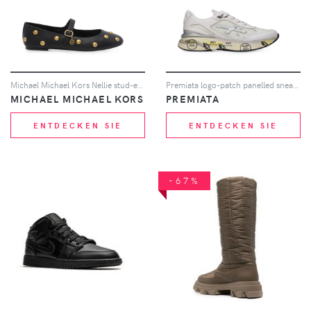
Michael Michael Kors Nellie stud-embellished ballet flats - Schwarz
Premiata logo-patch panelled sneakers - Nude
MICHAEL MICHAEL KORS
PREMIATA
ENTDECKEN SIE
ENTDECKEN SIE
-67%