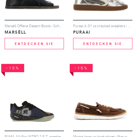
Marsèll Offene Desert-Boots - Schwarz
Puraai 6.01 xs cracked sneakers - Silber
MARSÈLL
PURAAI
ENTDECKEN SIE
ENTDECKEN SIE
-15%
-15%
PUMA All-Pro NITRO 2 E.T. sneakers - Blau
Moma lace-up boat shoes - Braun