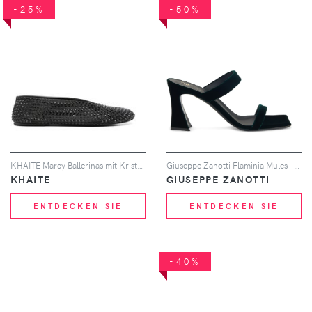
-25%
-50%
KHAITE Marcy Ballerinas mit Kristallen - Schwarz
Giuseppe Zanotti Flaminia Mules - Grün
KHAITE
GIUSEPPE ZANOTTI
ENTDECKEN SIE
ENTDECKEN SIE
-40%