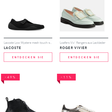
Lacoste Low Mystere mesh touch-strap sneakers - Schwarz
Loafers Viv' Rangers aus Lackleder
LACOSTE
ROGER VIVIER
ENTDECKEN SIE
ENTDECKEN SIE
-49%
-11%