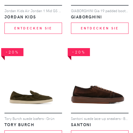
Jordan Kids Air Jordan 1 Mid GS Sneakers - Schwarz
GIABORGHINI Gia 19 padded boots - Braun
JORDAN KIDS
GIABORGHINI
ENTDECKEN SIE
ENTDECKEN SIE
-20%
-20%
Tory Burch suede loafers - Grün
Santoni suede lace-up sneakers - Braun
TORY BURCH
SANTONI