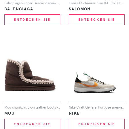
Balenciaga Runner Gradient sneakers - Weiß
Freizeit Schnürer blau XA Pro 3D V9 GTX 47
BALENCIAGA
SALOMON
ENTDECKEN SIE
ENTDECKEN SIE
Mou chunky slip-on leather boots - Braun
Nike Craft General Purpose sneakers - Nude
MOU
NIKE
ENTDECKEN SIE
ENTDECKEN SIE