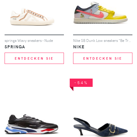
springa Wavy sneakers - Nude
Nike SB Dunk Low sneakers "Be True" - Weiß
SPRINGA
NIKE
ENTDECKEN SIE
ENTDECKEN SIE
-54%