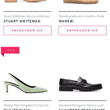
Stuart Weitzman slip-on ankle boots - Nude
Manebi suede penny loafers - Nude
STUART WEITZMAN
MANEBI
ENTDECKEN SIE
ENTDECKEN SIE
-50%
Philipp Plein Slingback-Pumps mit Strass-Monogramm 55mm - Grün
Salvatore Ferragamo Gancini Loafer - Schwarz