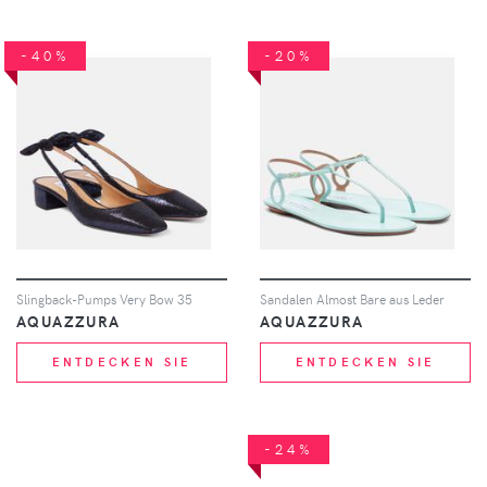
-40%
-20%
Slingback-Pumps Very Bow 35
Sandalen Almost Bare aus Leder
AQUAZZURA
AQUAZZURA
ENTDECKEN SIE
ENTDECKEN SIE
-24%