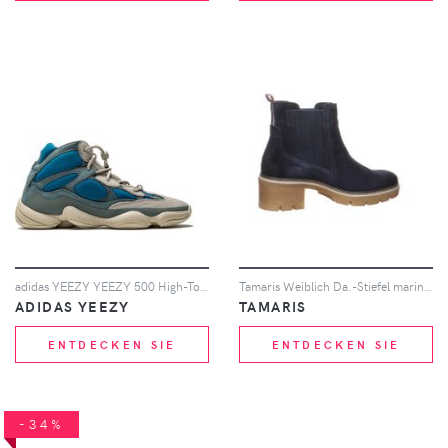
adidas YEEZY YEEZY 500 High-Top-Sneakers - Blau
Tamaris Weiblich Da.-Stiefel marineblau 37
ADIDAS YEEZY
TAMARIS
ENTDECKEN SIE
ENTDECKEN SIE
-34%