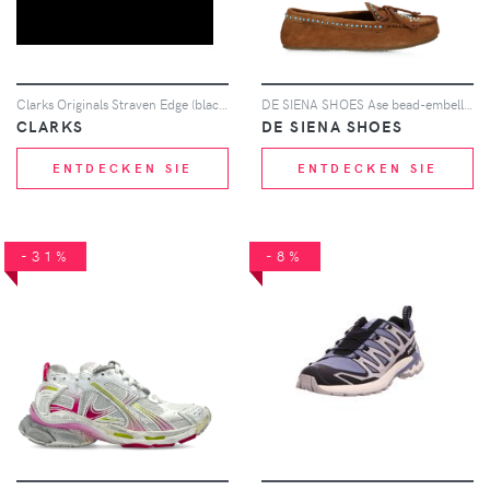
Clarks Originals Straven Edge (black leather)
DE SIENA SHOES Ase bead-embellished suede loafers - Braun
CLARKS
DE SIENA SHOES
ENTDECKEN SIE
ENTDECKEN SIE
-31%
-8%