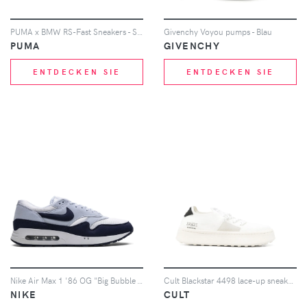
PUMA x BMW RS-Fast Sneakers - Schwarz
Givenchy Voyou pumps - Blau
PUMA
GIVENCHY
ENTDECKEN SIE
ENTDECKEN SIE
Nike Air Max 1 '86 OG "Big Bubble - Light Armory Blue/Dark Obsidian/Football Grey" sneakers - Blau
Cult Blackstar 4498 lace-up sneakers - Weiß
NIKE
CULT