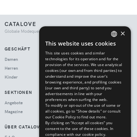
CATALOVE
Globale Modequelle. Kuratiertes Einkaufserlebnis.
×
This website uses cookies
ENGLISH
GESCHÄFT
This site uses cookies and similar
ITALIAN
technologies for its operation and for the
Damen
provision of the services. We use analytical
Herren
cookies (our own and from third parties) to
understand and improve the user’s
Kinder
browsing experience, and profiling cookies
(our own and third party) to send you
SEKTIONEN
advertisements in line with your
preferences when surfing the web.
Angebote
To modify or opt-out of the use of some or
all cookies, go to "Show details" or consult
Magazine
our Cookie Policy to find out more.
By clicking on “Accept all cookies” you
ÜBER CATALOVE
consent to the use of these cookies.
In
compliance with our cookie policy.