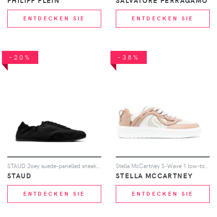
PHILIPP PLEIN
SALVATORE FERRAGAMO
ENTDECKEN SIE
ENTDECKEN SIE
-20%
-38%
STAUD Joey suede-panelled sneakers - Schwarz
Stella McCartney S-Wave 1 low-top sneakers - Weiß
STAUD
STELLA MCCARTNEY
ENTDECKEN SIE
ENTDECKEN SIE