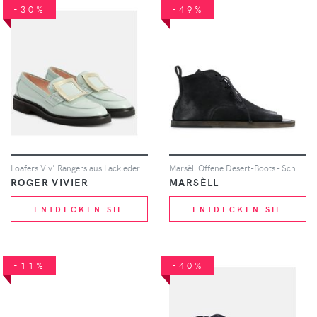
-30%
-49%
Loafers Viv' Rangers aus Lackleder
Marsèll Offene Desert-Boots - Schwarz
ROGER VIVIER
MARSÈLL
ENTDECKEN SIE
ENTDECKEN SIE
-11%
-40%