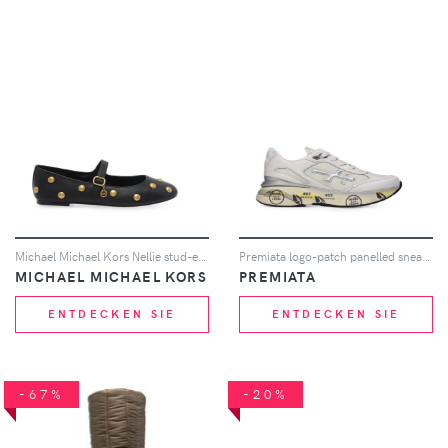
Michael Michael Kors Nellie stud-embellished ballet flats - Schwarz
Premiata logo-patch panelled sneakers - Nude
MICHAEL MICHAEL KORS
PREMIATA
ENTDECKEN SIE
ENTDECKEN SIE
-67%
-20%