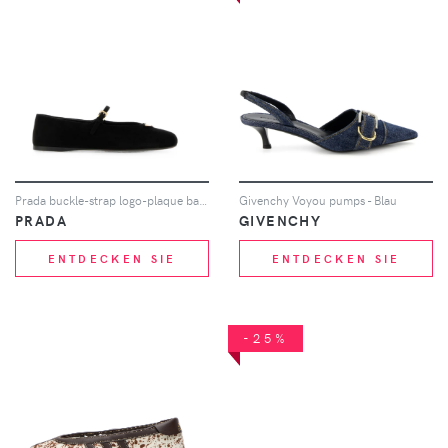
Prada buckle-strap logo-plaque ballet flats - Schwarz
Givenchy Voyou pumps - Blau
PRADA
GIVENCHY
ENTDECKEN SIE
ENTDECKEN SIE
-25%