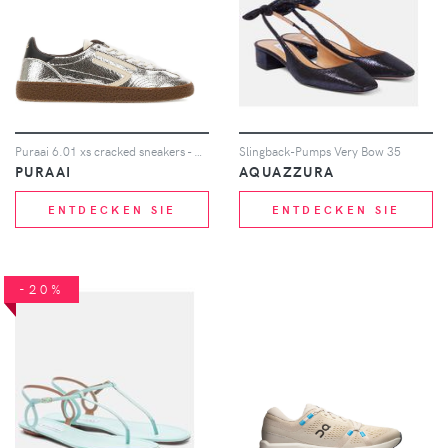
Puraai 6.01 xs cracked sneakers - Silber
Slingback-Pumps Very Bow 35
PURAAI
AQUAZZURA
ENTDECKEN SIE
ENTDECKEN SIE
-20%