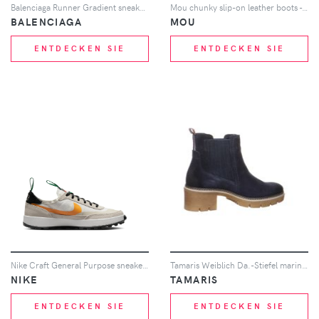
Balenciaga Runner Gradient sneakers - Weiß
Mou chunky slip-on leather boots - Braun
BALENCIAGA
MOU
ENTDECKEN SIE
ENTDECKEN SIE
Nike Craft General Purpose sneakers - Nude
Tamaris Weiblich Da.-Stiefel marineblau 37
NIKE
TAMARIS
ENTDECKEN SIE
ENTDECKEN SIE