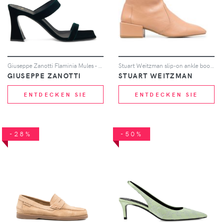
Giuseppe Zanotti Flaminia Mules - Grün
Stuart Weitzman slip-on ankle boots - Nude
GIUSEPPE ZANOTTI
STUART WEITZMAN
ENTDECKEN SIE
ENTDECKEN SIE
-28%
-50%