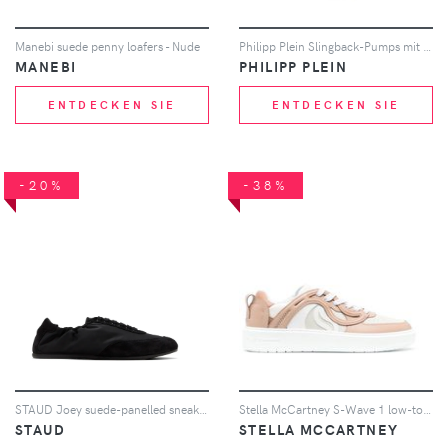
Manebi suede penny loafers - Nude
Philipp Plein Slingback-Pumps mit Strass-Monogramm 55mm - Grün
MANEBI
PHILIPP PLEIN
ENTDECKEN SIE
ENTDECKEN SIE
-20%
-38%
STAUD Joey suede-panelled sneakers - Schwarz
Stella McCartney S-Wave 1 low-top sneakers - Weiß
STAUD
STELLA MCCARTNEY