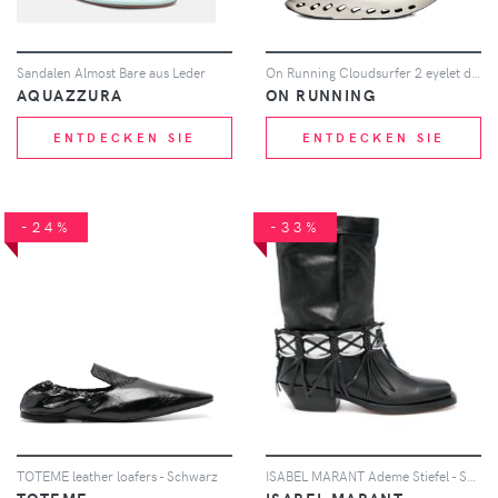
Sandalen Almost Bare aus Leder
On Running Cloudsurfer 2 eyelet detail sneakers - Nude
AQUAZZURA
ON RUNNING
ENTDECKEN SIE
ENTDECKEN SIE
-24%
-33%
TOTEME leather loafers - Schwarz
ISABEL MARANT Ademe Stiefel - Schwarz