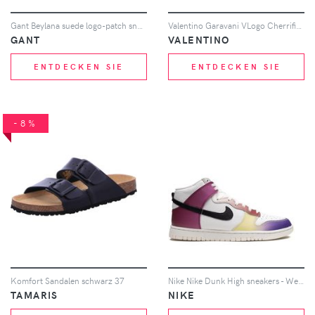
Gant Beylana suede logo-patch sneakers - Braun
Valentino Garavani VLogo Cherrifique Sandalen - Nude
GANT
VALENTINO
ENTDECKEN SIE
ENTDECKEN SIE
-8%
Komfort Sandalen schwarz 37
Nike Nike Dunk High sneakers - Weiß
TAMARIS
NIKE