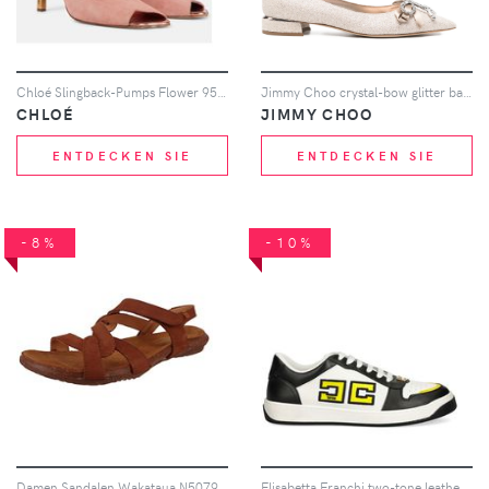
Chloé Slingback-Pumps Flower 95 aus Veloursleder
Jimmy Choo crystal-bow glitter ballet flats - Nude
CHLOÉ
JIMMY CHOO
ENTDECKEN SIE
ENTDECKEN SIE
-8%
-10%
Damen Sandalen Wakataua N5079 Braun Wood Leder 38
Elisabetta Franchi two-tone leather sneakers - Schwarz