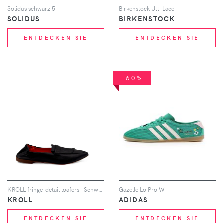
Solidus schwarz 5
Birkenstock Utti Lace
SOLIDUS
BIRKENSTOCK
ENTDECKEN SIE
ENTDECKEN SIE
-60%
KROLL fringe-detail loafers - Schwarz
Gazelle Lo Pro W
KROLL
ADIDAS
ENTDECKEN SIE
ENTDECKEN SIE