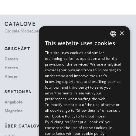
CATALOVE
Globale Modequelle. Kuratiertes Einkaufserlebnis.
×
This website uses cookies
ENGLISH
GESCHÄFT
This site uses cookies and similar
ITALIAN
technologies for its operation and for the
Damen
provision of the services. We use analytical
Herren
cookies (our own and from third parties) to
understand and improve the user’s
Kinder
browsing experience, and profiling cookies
(our own and third party) to send you
SEKTIONEN
advertisements in line with your
preferences when surfing the web.
Angebote
To modify or opt-out of the use of some or
all cookies, go to "Show details" or consult
Magazine
our Cookie Policy to find out more.
By clicking on “Accept all cookies” you
ÜBER CATALOVE
consent to the use of these cookies.
In
compliance with our cookie policy.