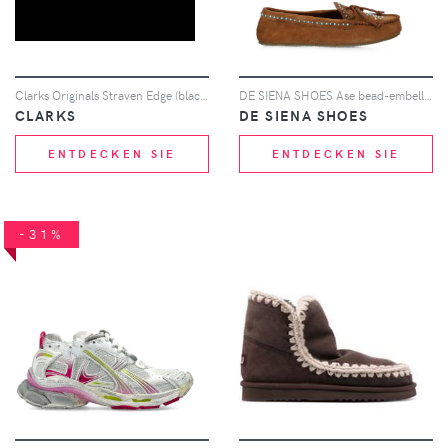
Clarks Originals Straven Edge (black leather)
DE SIENA SHOES Ase bead-embellished suede loafers - Braun
CLARKS
DE SIENA SHOES
ENTDECKEN SIE
ENTDECKEN SIE
-31%